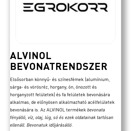
ALVINOL
BEVONATRENDSZER
Elsősorban könnyű- és színesfémek (alumínium,
sárga- és vörösréz, horgany, ón, ónozott és
horganyzott felületek) és fa felületek bevonására
alkalmas, de előnyösen alkalmazható acélfelületek
bevonására is. Az ALVINOL termékek
bevonata
fényálló, víz, olaj, lúg, só és ezek oldatainak tartósan
ellenáll. Bevonatuk időjárásálló
.