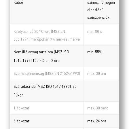
Külső
színes, homogén
eloszlású
szuszpenziók
o
min. 80 s
Kifolyási idő 20
C-on, (MSZ EN
535:1994) mérőpohár Φ 4 mm-rel mérve
Nem illó anyag tartalom (MSZ ISO
min. 55%
o
1515:1992) 105
C-on, 2 óra
Szemcsefinomság (MSZ EN 21524:1993)
max. 30 µm
Száradási idő (MSZ ISO 1517:1993), 20
o
C-on
1. fokozat
max. 30 perc
6. fokozat
max. 24 óra