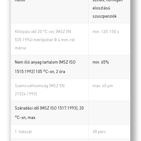
eloszlású
szuszpenziók
o
min. 120-150 s
Kifolyási idő 20
C-on, (MSZ EN
535:1994) mérőpohár Φ 4 mm-rel
mérve
Nem illó anyag tartalom (MSZ ISO
min. 65%
o
1515:1992) 105
C-on, 2 óra
Szemcsefinomság (MSZ EN
max. 40 µm
21524:1993)
Száradási idő (MSZ ISO 1517:1993), 20
o
C-on, max.
1. fokozat
30 perc