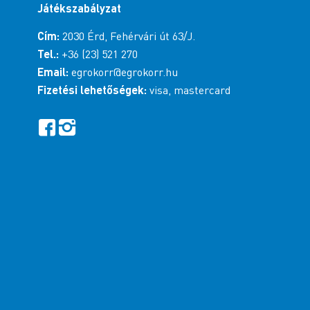
Játékszabályzat
Cím:
2030 Érd, Fehérvári út 63/J.
Tel.:
+36 (23) 521 270
Email:
egrokorr@egrokorr.hu
Fizetési lehetőségek:
visa, mastercard