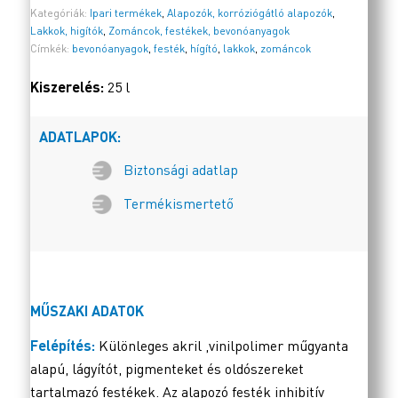
Kategóriák:
Ipari termékek
,
Alapozók, korróziógátló alapozók
,
Lakkok, higítók
,
Zománcok, festékek, bevonóanyagok
Címkék:
bevonóanyagok
,
festék
,
hígító
,
lakkok
,
zománcok
Kiszerelés:
25 l
ADATLAPOK:
Biztonsági adatlap
Termékismertető
MŰSZAKI ADATOK
Felépítés:
Különleges akril ,vinilpolimer műgyanta
alapú, lágyítót, pigmenteket és oldószereket
tartalmazó festékek. Az alapozó festék inhibitív