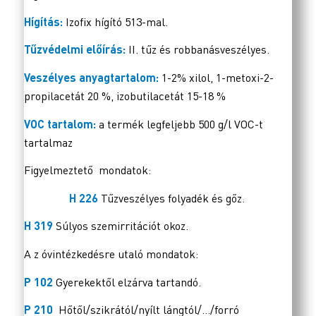
Hígítás:
Izofix hígító 513-mal.
Tűzvédelmi előírás:
II. tűz és robbanásveszélyes.
Veszélyes anyagtartalom:
1-2% xilol, 1-metoxi-2-
propilacetát 20 %, izobutilacetát 15-18 %
VOC tartalom:
a termék legfeljebb 500 g/l VOC-t
tartalmaz
Figyelmeztető mondatok:
H 226
Tűzveszélyes folyadék és gőz.
H 319
Súlyos szemirritációt okoz.
A z óvintézkedésre utaló mondatok:
P 102
Gyerekektől elzárva tartandó.
P 210
Hőtől/szikrától/nyílt lángtól/…/forró