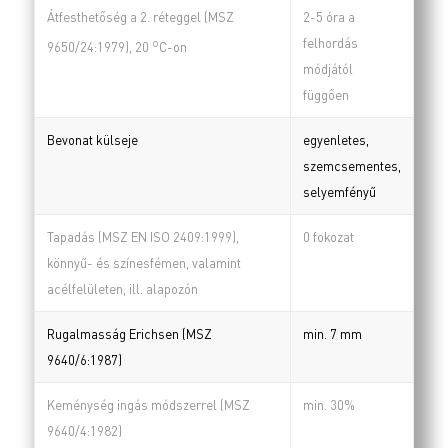
Átfesthetőség a 2. réteggel (MSZ
2-5 óra a
felhordás
o
9650/24:1979), 20
C-on
módjától
függően
Bevonat külseje
egyenletes,
szemcsementes,
selyemfényű
Tapadás (MSZ EN ISO 2409:1999),
0 fokozat
könnyű- és színesfémen, valamint
acélfelületen, ill. alapozón
Rugalmasság Erichsen (MSZ
min. 7 mm
9640/6:1987)
Keménység ingás módszerrel (MSZ
min. 30%
9640/4:1982)