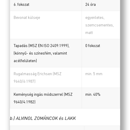
6. fokozat
24 óra
Bevonat külseje
egyenletes,
szemcsementes,
matt
Tapadás (MSZ EN ISO 2409:1999),
0 fokozat
(könnyű- és színesfém, valamint
acélfelületen)
Rugalmasság Erichsen (MSZ
min. 5 mm
9640/6:1987)
Keménység ingás módszerrel (MSZ
min. 40%
9640/4:1982)
b.) ALVINOL ZOMÁNCOK és LAKK