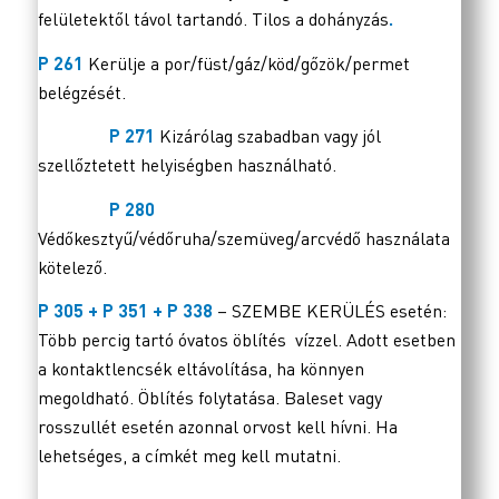
felületektől távol tartandó. Tilos a dohányzás
.
P 261
Kerülje a por/füst/gáz/köd/gőzök/permet
belégzését.
P 271
Kizárólag szabadban vagy jól
szellőztetett helyiségben használható.
P 280
Védőkesztyű/védőruha/szemüveg/arcvédő használata
kötelező.
P 305 + P 351 + P 338
– SZEMBE KERÜLÉS esetén:
Több percig tartó óvatos öblítés vízzel. Adott esetben
a kontaktlencsék eltávolítása, ha könnyen
megoldható. Öblítés folytatása. Baleset vagy
rosszullét esetén azonnal orvost kell hívni. Ha
lehetséges, a címkét meg kell mutatni.