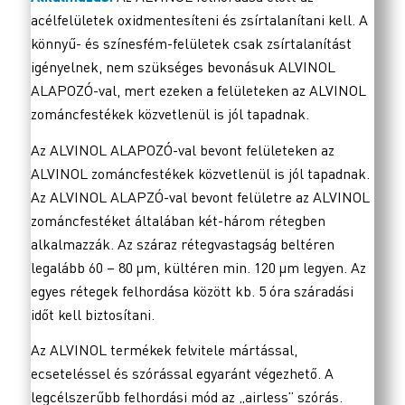
acélfelületek oxidmentesíteni és zsírtalanítani kell. A
könnyű- és színesfém-felületek csak zsírtalanítást
igényelnek, nem szükséges bevonásuk ALVINOL
ALAPOZÓ-val, mert ezeken a felületeken az ALVINOL
zománcfestékek közvetlenül is jól tapadnak.
Az ALVINOL ALAPOZÓ-val bevont felületeken az
ALVINOL zománcfestékek közvetlenül is jól tapadnak.
Az ALVINOL ALAPZÓ-val bevont felületre az ALVINOL
zománcfestéket általában két-három rétegben
alkalmazzák. Az száraz rétegvastagság beltéren
legalább 60 – 80 µm, kültéren min. 120 µm legyen. Az
egyes rétegek felhordása között kb. 5 óra száradási
időt kell biztosítani.
Az ALVINOL termékek felvitele mártással,
ecseteléssel és szórással egyaránt végezhető. A
legcélszerűbb felhordási mód az „airless” szórás.