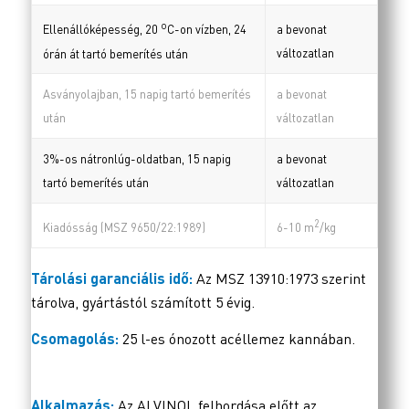
o
a bevonat
Ellenállóképesség, 20
C-on vízben, 24
változatlan
órán át tartó bemerítés után
Asványolajban, 15 napig tartó bemerítés
a bevonat
után
változatlan
3%-os nátronlúg-oldatban, 15 napig
a bevonat
tartó bemerítés után
változatlan
2
Kiadósság (MSZ 9650/22:1989)
6-10 m
/kg
Tárolási garanciális idő:
Az MSZ 13910:1973 szerint
tárolva, gyártástól számított 5 évig.
Csomagolás:
25 l-es ónozott acéllemez kannában.
Alkalmazás:
Az ALVINOL felhordása előtt az