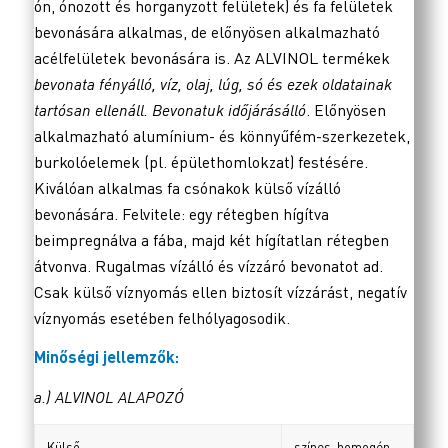
ón, ónozott és horganyzott felületek) és fa felületek
bevonására alkalmas, de előnyösen alkalmazható
acélfelületek bevonására is. Az ALVINOL termékek
bevonata fényálló, víz, olaj, lúg, só és ezek oldatainak
tartósan ellenáll. Bevonatuk időjárásálló
. Előnyösen
alkalmazható alumínium- és könnyűfém-szerkezetek,
burkolóelemek (pl. épülethomlokzat) festésére.
Kiválóan alkalmas fa csónakok külső vízálló
bevonására. Felvitele: egy rétegben hígítva
beimpregnálva a fába, majd két hígítatlan rétegben
átvonva. Rugalmas vízálló és vízzáró bevonatot ad.
Csak külső víznyomás ellen biztosít vízzárást, negatív
víznyomás esetében felhólyagosodik.
Minőségi jellemzők:
a.) ALVINOL ALAPOZÓ
Külső
színes, homogén