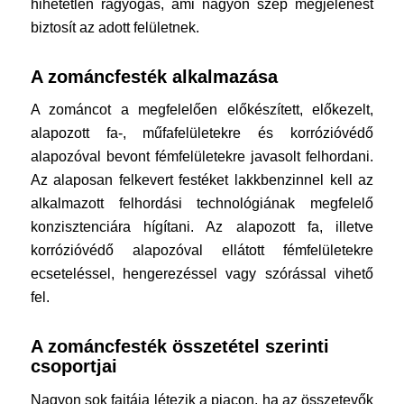
hihetetlen ragyogás, ami nagyon szép megjelenést
biztosít az adott felületnek.
A zománcfesték alkalmazása
A zománcot a megfelelően előkészített, előkezelt,
alapozott fa-, műfafelületekre és korrózióvédő
alapozóval bevont fémfelületekre javasolt felhordani.
Az alaposan felkevert festéket lakkbenzinnel kell az
alkalmazott felhordási technológiának megfelelő
konzisztenciára hígítani. Az alapozott fa, illetve
korrózióvédő alapozóval ellátott fémfelületekre
ecseteléssel, hengerezéssel vagy szórással vihető
fel.
A zománcfesték összetétel szerinti
csoportjai
Nagyon sok fajtája létezik a piacon, ha az összetevők