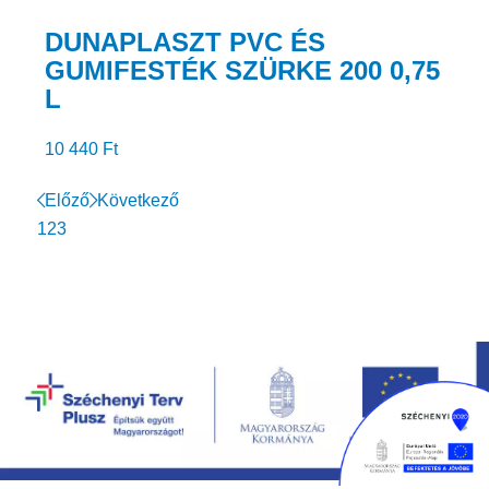
DUNAPLASZT PVC ÉS
GUMIFESTÉK SZÜRKE 200 0,75
L
10 440
Ft
Előző
Következő
1
2
3