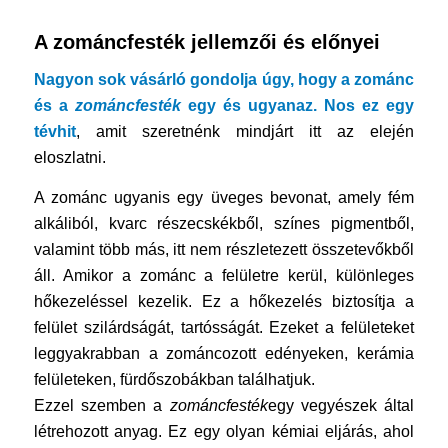
A zománcfesték jellemzői és előnyei
Nagyon sok vásárló gondolja úgy, hogy a zománc
és a
zománcfesték
egy és ugyanaz. Nos ez egy
tévhit
, amit szeretnénk mindjárt itt az elején
eloszlatni.
A zománc ugyanis egy üveges bevonat, amely fém
alkáliból, kvarc részecskékből, színes pigmentből,
valamint több más, itt nem részletezett összetevőkből
áll. Amikor a zománc a felületre kerül, különleges
hőkezeléssel kezelik. Ez a hőkezelés biztosítja a
felület szilárdságát, tartósságát. Ezeket a felületeket
leggyakrabban a zománcozott edényeken, kerámia
felületeken, fürdőszobákban találhatjuk.
Ezzel szemben a
zománcfesték
egy vegyészek által
létrehozott anyag. Ez egy olyan kémiai eljárás, ahol