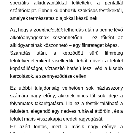
speciális alkidgyantákkal telítettetik a pentaftál
szárítóolajat. Ebben különbözik szokásos festékektől,
amelyek természetes olajokkal készülnek.
Az, hogy a
zománcfesték
felhordás után a benne lévő
alkotóanyagoknak köszönhetően – ez főként az
alkidgyantának köszönhető – egy filmréteget képez.
Száradás után, a képződött sűrű filmréteg
felületvédelemként viselkedik, tehát növeli a felület
kopásállóságot, víztaszító hatású lesz, véd a kisebb
karcolások, a szennyeződések ellen.
Ez utóbbi tulajdonság vélhetően sok háziasszony
számára nagy előny, akiknek nincs túl sok ideje a
folyamatos takarítgatásra. Ha ez a festék található a
felületen, elegendő egy nedves ruhával áttörölni, és a
felület máris visszakapja eredeti ragyogását.
Ez azért fontos, mert a másik nagy előnye a