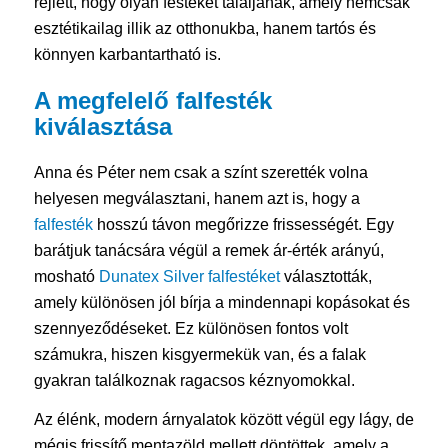
rejlett, hogy olyan festéket találjanak, amely nemcsak
esztétikailag illik az otthonukba, hanem tartós és
könnyen karbantartható is.
A megfelelő
falfesték
kiválasztása
Anna és Péter nem csak a színt szerették volna
helyesen megválasztani, hanem azt is, hogy a
falfesték
hosszú távon megőrizze frissességét. Egy
barátjuk tanácsára végül a remek ár-érték arányú,
mosható
Dunatex Silver falfestéket
választották,
amely különösen jól bírja a mindennapi kopásokat és
szennyeződéseket. Ez különösen fontos volt
számukra, hiszen kisgyermekük van, és a falak
gyakran találkoznak ragacsos kéznyomokkal.
Az élénk, modern árnyalatok között végül egy lágy, de
mégis frissítő mentazöld mellett döntöttek, amely a