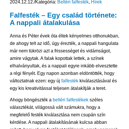
2024.12.12.
/
Kategória:
Beltéri falfesték
,
Hírek
Falfesték
– Egy család története:
A nappali átalakulása
Anna és Péter évek óta éltek kényelmes otthonukban,
de ahogy telt az idő, úgy érezték, a nappali hangulata
már nem tükrözi azt a frissességet és vidámságot,
amire vágytak. A falak kopottak lettek, a színek
elhalványultak, és a nappali egyre inkább elvesztette
a régi fényét. Egy napon azonban eldöntötték, hogy
változtatnak ezen: egy új
falfesték
kiválasztásával és
egy kis kreativitással teljesen átalakítják a teret.
Ahogy böngészték a
beltéri falfestékek
széles
választékát, világossá vált számukra, hogy a
megfelelő festék kiválasztása nem csupán szín
kérdése. A nappali átalakításának kulcsa abban