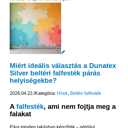
Miért ideális választás a Dunatex
Silver beltéri falfesték párás
helyiségekbe?
2026.04.22.
/
Kategória:
Hírek
,
Beltéri falfesték
A
falfesték
, ami nem fojtja meg a
falakat
Pára minden lakásban képződik – például