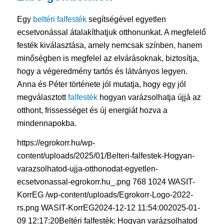
Egy
beltéri falfesték
segítségével egyetlen
ecsetvonással átalakíthatjuk otthonunkat. A megfelelő
festék kiválasztása, amely nemcsak színben, hanem
minőségben is megfelel az elvárásoknak, biztosítja,
hogy a végeredmény tartós és látványos legyen.
Anna és Péter története jól mutatja, hogy egy jól
megválasztott
falfesték
hogyan varázsolhatja újjá az
otthont, frissességet és új energiát hozva a
mindennapokba.
https://egrokorr.hu/wp-
content/uploads/2025/01/Belteri-falfestek-Hogyan-
varazsolhatod-ujja-otthonodat-egyetlen-
ecsetvonassal-egrokorr.hu_.png
768
1024
WASIT-
KorrEG
/wp-content/uploads/Egrokorr-Logo-2022-
rs.png
WASIT-KorrEG
2024-12-12 11:54:00
2025-01-
09 12:17:20
Beltéri falfesték: Hogyan varázsolhatod