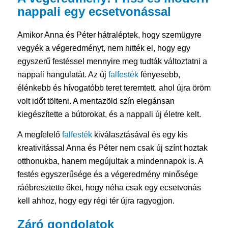
nappali egy ecsetvonással
Amikor Anna és Péter hátraléptek, hogy szemügyre
vegyék a végeredményt, nem hitték el, hogy egy
egyszerű festéssel mennyire meg tudták változtatni a
nappali hangulatát. Az új
falfesték
fényesebb,
élénkebb és hívogatóbb teret teremtett, ahol újra öröm
volt időt tölteni. A mentazöld szín elegánsan
kiegészítette a bútorokat, és a nappali új életre kelt.
A megfelelő
falfesték
kiválasztásával és egy kis
kreativitással Anna és Péter nem csak új színt hoztak
otthonukba, hanem megújultak a mindennapok is. A
festés egyszerűsége és a végeredmény minősége
ráébresztette őket, hogy néha csak egy ecsetvonás
kell ahhoz, hogy egy régi tér újra ragyogjon.
Záró gondolatok