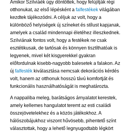
Amikor Szilviáék úgy döntöttek, hogy felújítják régi
otthonukat, az első lépésként a
falfestékek
világában
kezdtek tájékozódni. A céljuk az volt, hogy a
különböző helyiségek új színeket és stílust kapjanak,
amelyek a család mindennapi életéhez illeszkednek.
Szilviának fontos volt, hogy a festékek ne csak
esztétikusak, de tartósak és könnyen tisztíthatóak is
legyenek, mivel két kisgyerekkel gyakran
előfordulnak kisebb-nagyobb balesetek a falakon. Az
új
falfesték
kiválasztása nemcsak dekorációs kérdés
volt, hanem az otthonuk hosszú távú komfortját és
funkcionális használhatóságát is meghatározta.
A nappaliba meleg, barátságos árnyalatot kerestek,
amely kellemes hangulatot teremt az esti családi
összejövetelekhez és a közös játékokhoz. A
hálószobájukhoz viszont hűvösebb, pihentető színt
választottak, hogy a lehető legnyugodtabb légkört