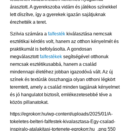
árasztott. A gyerekszoba vidám és játékos színekkel
lett díszítve, így a gyerekek igazán sajátjuknak
érezhették a teret.
Szilvia számára a
falfesték
kiválasztása nemcsak
esztétikai kérdés volt, hanem az otthon kényelmét és
praktikumát is befolyásolta. A gondosan
megválasztott
falfestékek
segítségével otthonuk
nemcsak esztétikusabbá, hanem a család
mindennapi életéhez jobban igazodóvá vált. Az új
színek és textúrák összhangja olyan otthoni légkört
teremtett, amely a család minden tagjának kényelmet
és jó hangulatot biztosít, emlékezetesebbé téve a
közös pillanatokat.
https://egrokorr.hu/wp-content/uploads/2025/01/A-
tokeletes-belteri-falfestek-kivalasztasa-Egy-csalad-
inspiralo-atalakitasi-tortenete-egrokorr.hu_.png
550