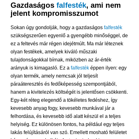
Gazdaságos
falfesték
, ami nem
jelent kompromisszumot
Sokan úgy gondolják, hogy a gazdaságos
falfesték
szükségszerűen egyenlő a gyengébb minőséggel, de
ez a feltevés már régen idejétmúlt. Ma már léteznek
olyan festékek, amelyek kiváló műszaki
tulajdonságokkal bírnak, miközben az ár-érték
arányuk is kimagasló. Ez a
falfesték
éppen ilyen: egy
olyan termék, amely nemcsak jól teljesít
páraáteresztés és fedőképesség szempontjából,
hanem a kivitelezés költségét is jelentősen csökkenti.
Egy-két réteg elegendő a tökéletes fedéshez, így
kevesebb anyag fogy, kevesebb munkával jár a
felhordása, és kevesebb idő alatt készül el a teljes
helyiség. Ez különösen fontos, ha például egy teljes
lakás felújításáról van szó. Emellett mosható felületet