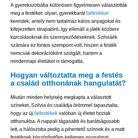
A gyerekszobába különösen figyelmesen választották
meg a festéket: olyan, gyerekbarát
falfestéket
kerestek, amely nem tartalmaz káros anyagokat és
kifejezetten strapabíró, így ellenáll a játék közbeni
karcolásoknak és szennyeződéseknek. Szilviáék
számára ez fontos szempont volt, hiszen a festék
nemcsak dekorációként szolgált, hanem a
mindennapi életüket is támogatta.
Hogyan változtatta meg a festés
a család otthonának hangulatát?
Miután minden helyiség megkapta a választott
színeket, Szilvia és családja örömmel tapasztalta,
hogy az új
falfestékek
valóban új életet hoztak
otthonukba. A nappali tágasabb és barátságosabb
lett, a hálószoba pedig a pihentető színnek és a matt
festéknek köszönhetően kellemes nyugalmat