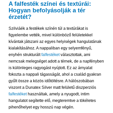
A
falfesték
színei és textúrái:
Hogyan befolyásolják a tér
érzetét?
Szilviáék a festékek színén túl a textúrákat is
figyelembe vették, mivel különböző felületekkel
kívántak játszani az egyes helyiségek hangulatának
kialakításához. A nappaliban egy selyemfényű,
enyhén strukturált
falfestéket
választottak, ami
nemcsak melegséget adott a térnek, de a napfényben
is különleges ragyogást nyújtott. Ez az árnyalat
fokozta a nappali tágasságát, ahol a család gyakran
gyűlt össze a közös időtöltésre. A hálószobában
viszont a Dunatex Silver matt felületű diszperziós
falfestéket
használtak, amely a nyugodt, intim
hangulatot segítette elő, megteremtve a tökéletes
pihenőhelyet egy hosszú nap végén.