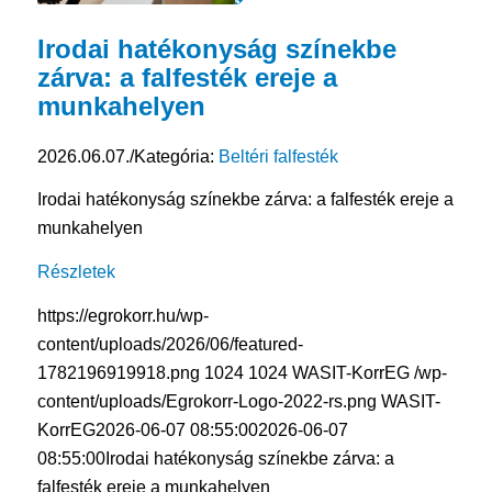
Irodai hatékonyság színekbe
zárva: a falfesték ereje a
munkahelyen
2026.06.07.
/
Kategória:
Beltéri falfesték
Irodai hatékonyság színekbe zárva: a falfesték ereje a
munkahelyen
Részletek
https://egrokorr.hu/wp-
content/uploads/2026/06/featured-
1782196919918.png
1024
1024
WASIT-KorrEG
/wp-
content/uploads/Egrokorr-Logo-2022-rs.png
WASIT-
KorrEG
2026-06-07 08:55:00
2026-06-07
08:55:00
Irodai hatékonyság színekbe zárva: a
falfesték ereje a munkahelyen