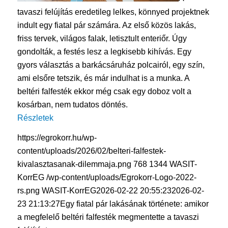
tavaszi felújítás eredetileg lelkes, könnyed projektnek
indult egy fiatal pár számára. Az első közös lakás,
friss tervek, világos falak, letisztult enteriőr. Úgy
gondolták, a festés lesz a legkisebb kihívás. Egy
gyors választás a barkácsáruház polcairól, egy szín,
ami elsőre tetszik, és már indulhat is a munka. A
beltéri falfesték ekkor még csak egy doboz volt a
kosárban, nem tudatos döntés.
Részletek
https://egrokorr.hu/wp-
content/uploads/2026/02/belteri-falfestek-
kivalasztasanak-dilemmaja.png
768
1344
WASIT-
KorrEG
/wp-content/uploads/Egrokorr-Logo-2022-
rs.png
WASIT-KorrEG
2026-02-22 20:55:23
2026-02-
23 21:13:27
Egy fiatal pár lakásának története: amikor
a megfelelő beltéri falfesték megmentette a tavaszi