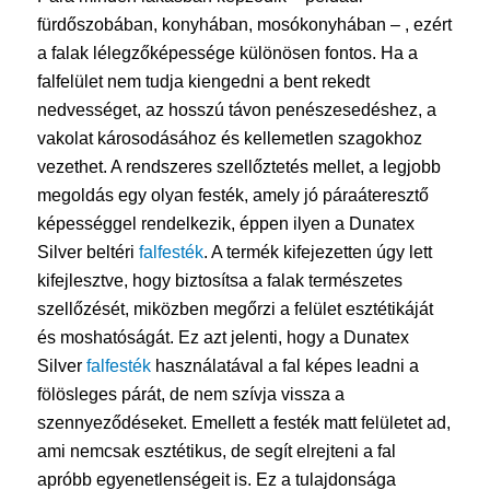
fürdőszobában, konyhában, mosókonyhában – , ezért
a falak lélegzőképessége különösen fontos. Ha a
falfelület nem tudja kiengedni a bent rekedt
nedvességet, az hosszú távon penészesedéshez, a
vakolat károsodásához és kellemetlen szagokhoz
vezethet. A rendszeres szellőztetés mellet, a legjobb
megoldás egy olyan festék, amely jó páraáteresztő
képességgel rendelkezik, éppen ilyen a Dunatex
Silver beltéri
falfesték
. A termék kifejezetten úgy lett
kifejlesztve, hogy biztosítsa a falak természetes
szellőzését, miközben megőrzi a felület esztétikáját
és moshatóságát. Ez azt jelenti, hogy a Dunatex
Silver
falfesték
használatával a fal képes leadni a
fölösleges párát, de nem szívja vissza a
szennyeződéseket. Emellett a festék matt felületet ad,
ami nemcsak esztétikus, de segít elrejteni a fal
apróbb egyenetlenségeit is. Ez a tulajdonsága