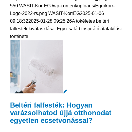
550
WASIT-KorrEG
/wp-content/uploads/Egrokorr-
Logo-2022-rs.png
WASIT-KorrEG
2025-01-06
09:18:32
2025-01-28 09:25:26
A tökéletes beltéri
falfesték kiválasztása: Egy család inspiráló átalakítási
története
Beltéri falfesték: Hogyan
varázsolhatod újjá otthonodat
egyetlen ecsetvonással?