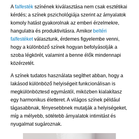
A
falfesték
színének kiválasztása nem csak esztétikai
kérdés; a színek pszichológiája szerint az árnyalatok
komoly hatást gyakorolnak az emberi érzelmekre,
hangulatra és produktivitásra. Amikor
beltéri
falfestéket
választunk, érdemes figyelembe venni,
hogy a különböző színek hogyan befolyásolják a
szoba légkörét, valamint a benne élők mindennapi
közérzetét.
A színek tudatos használata segíthet abban, hogy a
lakásod különböző helyiségeit funkcionálisan is
megkülönböztesd egymástól, miközben kialakítasz
egy harmonikus életteret. A világos színek például
tágasabbnak, fényesebbnek mutatják a helyiségeket,
míg a mélyebb, sötétebb árnyalatok intimitást és
nyugalmat sugároznak.