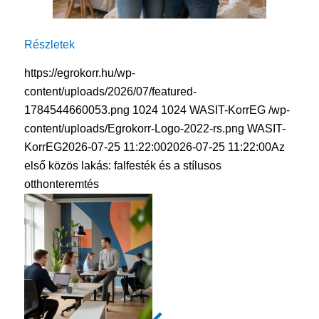
Részletek
https://egrokorr.hu/wp-
content/uploads/2026/07/featured-
1784544660053.png
1024
1024
WASIT-KorrEG
/wp-
content/uploads/Egrokorr-Logo-2022-rs.png
WASIT-
KorrEG
2026-07-25 11:22:00
2026-07-25 11:22:00
Az
első közös lakás: falfesték és a stílusos
otthonteremtés