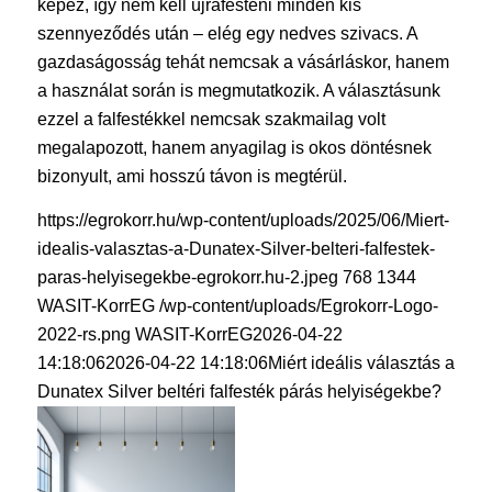
képez, így nem kell újrafesteni minden kis
szennyeződés után – elég egy nedves szivacs. A
gazdaságosság tehát nemcsak a vásárláskor, hanem
a használat során is megmutatkozik. A választásunk
ezzel a falfestékkel nemcsak szakmailag volt
megalapozott, hanem anyagilag is okos döntésnek
bizonyult, ami hosszú távon is megtérül.
https://egrokorr.hu/wp-content/uploads/2025/06/Miert-
idealis-valasztas-a-Dunatex-Silver-belteri-falfestek-
paras-helyisegekbe-egrokorr.hu-2.jpeg
768
1344
WASIT-KorrEG
/wp-content/uploads/Egrokorr-Logo-
2022-rs.png
WASIT-KorrEG
2026-04-22
14:18:06
2026-04-22 14:18:06
Miért ideális választás a
Dunatex Silver beltéri falfesték párás helyiségekbe?