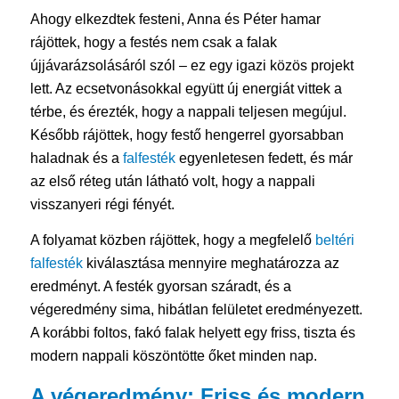
Ahogy elkezdtek festeni, Anna és Péter hamar
rájöttek, hogy a festés nem csak a falak
újjávarázsolásáról szól – ez egy igazi közös projekt
lett. Az ecsetvonásokkal együtt új energiát vittek a
térbe, és érezték, hogy a nappali teljesen megújul.
Később rájöttek, hogy festő hengerrel gyorsabban
haladnak és a
falfesték
egyenletesen fedett, és már
az első réteg után látható volt, hogy a nappali
visszanyeri régi fényét.
A folyamat közben rájöttek, hogy a megfelelő
beltéri
falfesték
kiválasztása mennyire meghatározza az
eredményt. A festék gyorsan száradt, és a
végeredmény sima, hibátlan felületet eredményezett.
A korábbi foltos, fakó falak helyett egy friss, tiszta és
modern nappali köszöntötte őket minden nap.
A végeredmény: Friss és modern