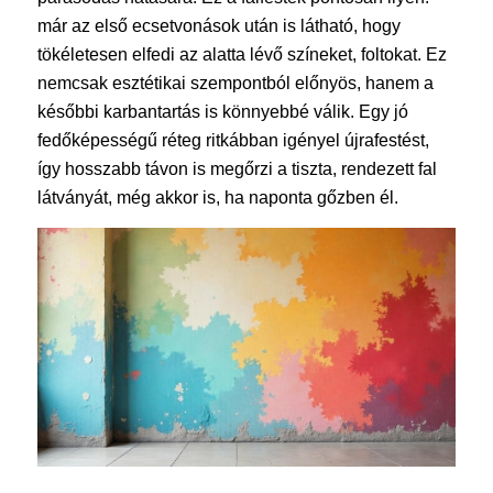
már az első ecsetvonások után is látható, hogy
tökéletesen elfedi az alatta lévő színeket, foltokat. Ez
nemcsak esztétikai szempontból előnyös, hanem a
későbbi karbantartás is könnyebbé válik. Egy jó
fedőképességű réteg ritkábban igényel újrafestést,
így hosszabb távon is megőrzi a tiszta, rendezett fal
látványát, még akkor is, ha naponta gőzben él.