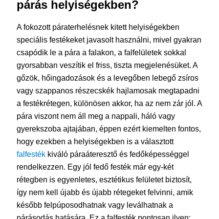
párás helyiségekben?
A fokozott páraterhelésnek kitett helyiségekben
speciális festékeket javasolt használni, mivel gyakran
csapódik le a pára a falakon, a falfelületek sokkal
gyorsabban veszítik el friss, tiszta megjelenésüket. A
gőzök, hőingadozások és a levegőben lebegő zsíros
vagy szappanos részecskék hajlamosak megtapadni
a festékrétegen, különösen akkor, ha az nem zár jól. A
pára viszont nem áll meg a nappali, háló vagy
gyerekszoba ajtajában, éppen ezért kiemelten fontos,
hogy ezekben a helyiségekben is a választott
falfesték
kiváló páraáteresztő és fedőképességgel
rendelkezzen. Egy jól fedő festék már egy-két
rétegben is egyenletes, esztétikus felületet biztosít,
így nem kell újabb és újabb rétegeket felvinni, amik
később felpúposodhatnak vagy leválhatnak a
párásodás hatására. Ez a falfesték pontosan ilyen: