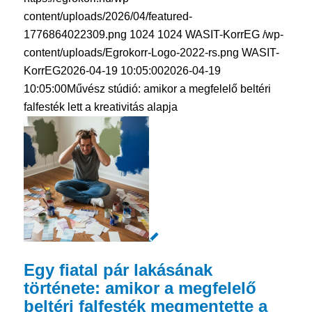
content/uploads/2026/04/featured-
1776864022309.png
1024
1024
WASIT-KorrEG
/wp-
content/uploads/Egrokorr-Logo-2022-rs.png
WASIT-
KorrEG
2026-04-19 10:05:00
2026-04-19
10:05:00
Művész stúdió: amikor a megfelelő beltéri
falfesték lett a kreativitás alapja
Egy fiatal pár lakásának
története: amikor a megfelelő
beltéri falfesték megmentette a