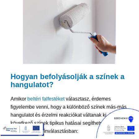
Hogyan befolyásolják a színek a
hangulatot?
Amikor
beltéri falfestéket
választasz, érdemes
figyelembe venni, hogy a különböző színek más-más
hangulatot és érzelmi reakciókat váltanak ki. A
következő színek tipikus hatásai segíthetnek
eligazodni a színválasztásban: