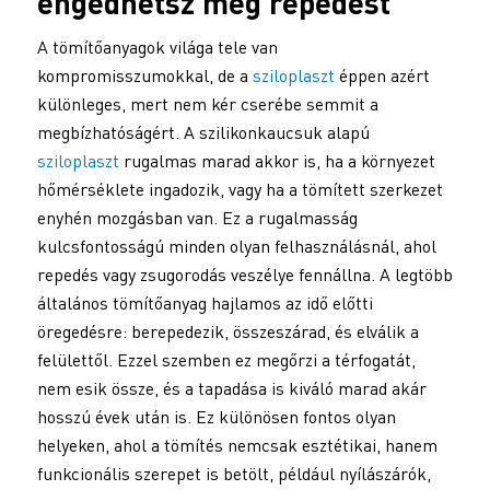
engedhetsz meg repedést
A tömítőanyagok világa tele van
kompromisszumokkal, de a
sziloplaszt
éppen azért
különleges, mert nem kér cserébe semmit a
megbízhatóságért. A szilikonkaucsuk alapú
sziloplaszt
rugalmas marad akkor is, ha a környezet
hőmérséklete ingadozik, vagy ha a tömített szerkezet
enyhén mozgásban van. Ez a rugalmasság
kulcsfontosságú minden olyan felhasználásnál, ahol
repedés vagy zsugorodás veszélye fennállna. A legtöbb
általános tömítőanyag hajlamos az idő előtti
öregedésre: berepedezik, összeszárad, és elválik a
felülettől. Ezzel szemben ez megőrzi a térfogatát,
nem esik össze, és a tapadása is kiváló marad akár
hosszú évek után is. Ez különösen fontos olyan
helyeken, ahol a tömítés nemcsak esztétikai, hanem
funkcionális szerepet is betölt, például nyílászárók,