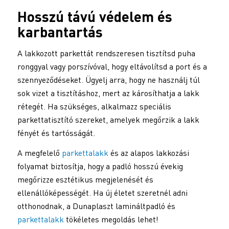
Hosszú távú védelem és
karbantartás
A lakkozott parkettát rendszeresen tisztítsd puha
ronggyal vagy porszívóval, hogy eltávolítsd a port és a
szennyeződéseket. Ügyelj arra, hogy ne használj túl
sok vizet a tisztításhoz, mert az károsíthatja a lakk
rétegét. Ha szükséges, alkalmazz speciális
parkettatisztító szereket, amelyek megőrzik a lakk
fényét és tartósságát.
A megfelelő
parkettalakk
és az alapos lakkozási
folyamat biztosítja, hogy a padló hosszú évekig
megőrizze esztétikus megjelenését és
ellenállóképességét. Ha új életet szeretnél adni
otthonodnak, a Dunaplaszt lamináltpadló és
parkettalakk
tökéletes megoldás lehet!