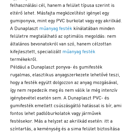
felhasználási cél, hanem a felület típusa szerint is
eltérő lehet. Másfajta megközelítést igényel egy
gumiponyva, mint egy PVC burkolat vagy egy akrilkád.
A Dunaplaszt
műanyag festék
kínálatában minden
felületre megtalálható az optimális megoldás: nem
általános bevonatokról van szó, hanem célzottan
kifejlesztett, specializált
műanyag festék
termékekről.
Például a Dunaplaszt ponyva- és gumifesték
rugalmas, elasztikus anyagszerkezete lehetővé teszi,
hogy a festék együtt dolgozzon az anyag mozgásával,
így nem repedezik meg és nem válik le még intenzív
igénybevétel esetén sem. A Dunaplaszt PVC- és
gumifesték emellett csúszásgátló hatással is bír, ami
fontos lehet padlóburkolatok vagy járművek
festésekor. Más a helyzet az akrilkád esetén: itt a
színtartás, a keménység és a sima felület biztosítása