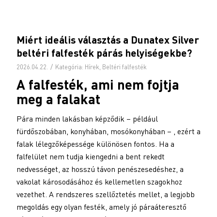
Miért ideális választás a Dunatex Silver
beltéri falfesték párás helyiségekbe?
/
2026.04.22.
Kategória:
Hírek
,
Beltéri falfesték
A
falfesték
, ami nem fojtja
meg a falakat
Pára minden lakásban képződik – például
fürdőszobában, konyhában, mosókonyhában – , ezért a
falak lélegzőképessége különösen fontos. Ha a
falfelület nem tudja kiengedni a bent rekedt
nedvességet, az hosszú távon penészesedéshez, a
vakolat károsodásához és kellemetlen szagokhoz
vezethet. A rendszeres szellőztetés mellet, a legjobb
megoldás egy olyan festék, amely jó páraáteresztő