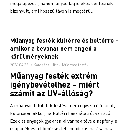
megalapozott, hanem anyagilag is okos döntésnek
bizonyult, ami hosszú távon is megtérül.
Műanyag festék kültérre és beltérre –
amikor a bevonat nem enged a
körülményeknek
/
2026.04.22.
Kategória:
Hírek
,
Műanyag festék
Műanyag festék
extrém
igénybevételhez – miért
számít az UV-állóság?
A műanyag felületek festése nem egyszerű feladat,
különösen akkor, ha kültéri használatról van szó.
Ezek az anyagok gyakran ki vannak téve a napfény, a
csapadék és a hőmérséklet-ingadozás hatásainak,