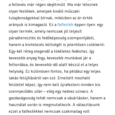
a feltevés már régen idejétmúlt. Ma már léteznek
olyan festékek, amelyek kiváló műszaki
tulajdonságokkal bírnak, miközben az ár-érték
arányuk is kimagasló. Ez a
falfesték
éppen ilyen: egy
olyan termék, amely nemcsak jól teljesít
páraáteresztés és fedőképesség szempontjából,
hanem a kivitelezés költségét is jelentősen csökkenti.
Egy-két réteg elegendő a tökéletes fedéshez, így
kevesebb anyag fogy, kevesebb munkával jár a
felhordása, és kevesebb idő alatt készül el a teljes
helyiség. Ez különösen fontos, ha például egy teljes
lakás felújításáról van szó. Emellett mosható
felületet képez, így nem kell újrafesteni minden kis
szennyeződés után – elég egy nedves szivacs. A
gazdaságosság tehát nemcsak a vásárláskor, hanem a
használat során is megmutatkozik. A választásunk
ezzel a falfestékkel nemcsak szakmailag volt