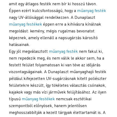
amit egy átlagos festék nem bír ki hosszú távon.
Éppen ezért kulcsfontosságú, hogy a
műanyag festék
nagy UV-állósággal rendelkezzen. A Dunaplaszt
műanyag festékek
éppen erre a kihívásra kínálnak
megoldást: kemény, mégis rugalmas bevonatot
képeznek, amely ellenáll a napsugárzás károsító
hatásainak.
Egy jól megválasztott
műanyag festék
nem fakul ki,
nem repedezik meg, és nem válik le akkor sem, ha a
festett felület folyamatosan ki van téve az időjárás
viszontagságainak. A Dunaplaszt műanyaghajó festék
például kifejezetten UV-sugárzásnak kitett poliészter
felületekre készült, így tökéletes választás csónakok,
kajakok vagy más vízi járművek felújításához. Az ilyen
típusú
műanyag festékek
nemcsak esztétikai
szempontból előnyösek, hanem jelentősen
meghosszabbítják a kezelt tárgyak élettartamát is. A