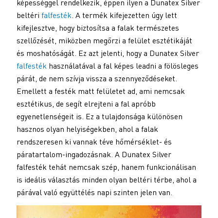
képességgel rendelkezik, éppen ilyen a Dunatex Silver
beltéri
falfesték
. A termék kifejezetten úgy lett
kifejlesztve, hogy biztosítsa a falak természetes
szellőzését, miközben megőrzi a felület esztétikáját
és moshatóságát. Ez azt jelenti, hogy a Dunatex Silver
falfesték
használatával a fal képes leadni a fölösleges
párát, de nem szívja vissza a szennyeződéseket.
Emellett a festék matt felületet ad, ami nemcsak
esztétikus, de segít elrejteni a fal apróbb
egyenetlenségeit is. Ez a tulajdonsága különösen
hasznos olyan helyiségekben, ahol a falak
rendszeresen ki vannak téve hőmérséklet- és
páratartalom-ingadozásnak. A Dunatex Silver
falfesték tehát nemcsak szép, hanem funkcionálisan
is ideális választás minden olyan beltéri térbe, ahol a
párával való együttélés napi szinten jelen van.