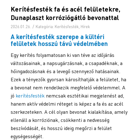
Kerítésfesték fa és acél felületekre,
Dunaplaszt korróziógátló bevonattal
/
2026.01.26.
Kategória:
Kerítésfesték
,
Hírek
A
kerítésfesték
szerepe a kültéri
felületek hosszú távú védelmében
Egy kerítés folyamatosan ki van téve az időjárás
változásainak, a napsugárzásnak, a csapadéknak, a
hőingadozásnak és a levegő szennyező hatásainak.
Ezek a tényezők gyorsan károsíthatják a felületet, ha
a bevonat nem rendelkezik megfelelő védelemmel. A
jó
kerítésfesték
nemcsak esztétikai megjelenést ad,
hanem aktív védelmi réteget is képez a fa és az acél
szerkezeteken. A cél olyan bevonat kialakítása, amely
ellenáll a korróziónak, csökkenti a nedvesség
beszívódását, és hosszú ideig megőrzi a felület
egységességét.