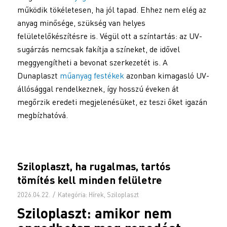
működik tökéletesen, ha jól tapad. Ehhez nem elég az
anyag minősége, szükség van helyes
felületelőkészítésre is. Végül ott a színtartás: az UV-
sugárzás nemcsak fakítja a színeket, de idővel
meggyengítheti a bevonat szerkezetét is. A
Dunaplaszt
műanyag festékek
azonban kimagasló UV-
állósággal rendelkeznek, így hosszú éveken át
megőrzik eredeti megjelenésüket, ez teszi őket igazán
megbízhatóvá.
Sziloplaszt, ha rugalmas, tartós
tömítés kell minden felületre
/
2026.04.22.
Kategória:
Hírek
,
Sziloplaszt
Sziloplaszt
: amikor nem