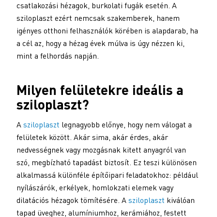
csatlakozási hézagok, burkolati fugák esetén. A
sziloplaszt ezért nemcsak szakemberek, hanem
igényes otthoni felhasználók körében is alapdarab, ha
a cél az, hogy a hézag évek múlva is úgy nézzen ki,
mint a felhordás napján.
Milyen felületekre ideális a
sziloplaszt
?
A
sziloplaszt
legnagyobb előnye, hogy nem válogat a
felületek között. Akár sima, akár érdes, akár
nedvességnek vagy mozgásnak kitett anyagról van
szó, megbízható tapadást biztosít. Ez teszi különösen
alkalmassá különféle építőipari feladatokhoz: például
nyílászárók, erkélyek, homlokzati elemek vagy
dilatációs hézagok tömítésére. A
sziloplaszt
kiválóan
tapad üveghez, alumíniumhoz, kerámiához, festett