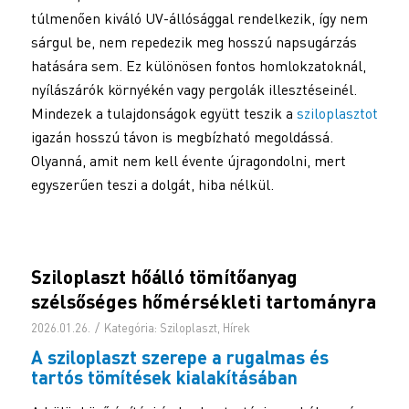
túlmenően kiváló UV-állósággal rendelkezik, így nem
sárgul be, nem repedezik meg hosszú napsugárzás
hatására sem. Ez különösen fontos homlokzatoknál,
nyílászárók környékén vagy pergolák illesztéseinél.
Mindezek a tulajdonságok együtt teszik a
sziloplasztot
igazán hosszú távon is megbízható megoldássá.
Olyanná, amit nem kell évente újragondolni, mert
egyszerűen teszi a dolgát, hiba nélkül.
Sziloplaszt hőálló tömítőanyag
szélsőséges hőmérsékleti tartományra
/
2026.01.26.
Kategória:
Sziloplaszt
,
Hírek
A sziloplaszt szerepe a rugalmas és
tartós tömítések kialakításában