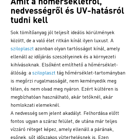
Amit a hőmérsékletről,
nedvességről és UV-hatásról
tudni kell
Sok tömítőanyag jól teljesít ideális körülmények
között, de a való élet ritkán kínál ilyen luxust. A
sziloplaszt
azonban olyan tartósságot kínál, amely
ellenáll az időjárás szeszélyeinek és a környezeti
kihívásoknak. Elsőként említhető a hőmérséklet-
állóság: a
sziloplaszt
tág hőmérséklet-tartományban
is megőrzi rugalmasságát, nem keményedik meg
télen, és nem olvad meg nyáron. Ezért kültéren is
megbízhatóan használható, akár tetőknél, akár
homlokzati elemeknél.
A nedvesség sem jelent akadályt. Felhordása előtt
fontos ugyan a száraz felület, de utána már teljes
vízzáró réteget képez, amely ellenáll a párának,
esőnek, sőt időszakos vízterhelésnek is. Ezen