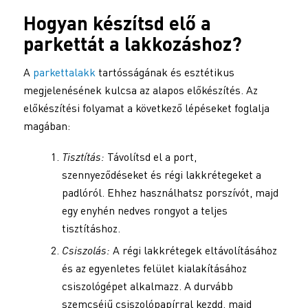
Hogyan készítsd elő a
parkettát a lakkozáshoz?
A
parkettalakk
tartósságának és esztétikus
megjelenésének kulcsa az alapos előkészítés. Az
előkészítési folyamat a következő lépéseket foglalja
magában:
Tisztítás:
Távolítsd el a port,
szennyeződéseket és régi lakkrétegeket a
padlóról. Ehhez használhatsz porszívót, majd
egy enyhén nedves rongyot a teljes
tisztításhoz.
Csiszolás:
A régi lakkrétegek eltávolításához
és az egyenletes felület kialakításához
csiszológépet alkalmazz. A durvább
szemcséjű csiszolópapírral kezdd, majd