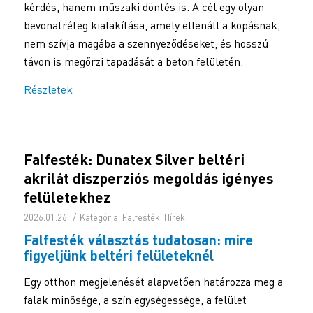
kérdés, hanem műszaki döntés is. A cél egy olyan
bevonatréteg kialakítása, amely ellenáll a kopásnak,
nem szívja magába a szennyeződéseket, és hosszú
távon is megőrzi tapadását a beton felületén.
Részletek
Falfesték: Dunatex Silver beltéri
akrilát diszperziós megoldás igényes
felületekhez
/
2026.01.26.
Kategória:
Falfesték
,
Hírek
Falfesték
választás tudatosan: mire
figyeljünk beltéri felületeknél
Egy otthon megjelenését alapvetően határozza meg a
falak minősége, a szín egységessége, a felület