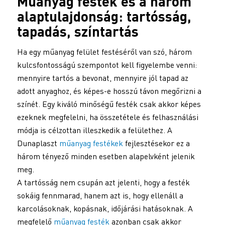
Műanyag festék
és a három
alaptulajdonság: tartósság,
tapadás, színtartás
Ha egy műanyag felület festéséről van szó, három
kulcsfontosságú szempontot kell figyelembe venni:
mennyire tartós a bevonat, mennyire jól tapad az
adott anyaghoz, és képes-e hosszú távon megőrizni a
színét. Egy kiváló minőségű festék csak akkor képes
ezeknek megfelelni, ha összetétele és felhasználási
módja is célzottan illeszkedik a felülethez. A
Dunaplaszt
műanyag festékek
fejlesztésekor ez a
három tényező minden esetben alapelvként jelenik
meg.
A tartósság nem csupán azt jelenti, hogy a festék
sokáig fennmarad, hanem azt is, hogy ellenáll a
karcolásoknak, kopásnak, időjárási hatásoknak. A
megfelelő
műanyag festék
azonban csak akkor