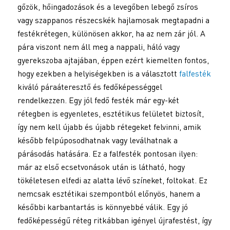
gőzök, hőingadozások és a levegőben lebegő zsíros
vagy szappanos részecskék hajlamosak megtapadni a
festékrétegen, különösen akkor, ha az nem zár jól. A
pára viszont nem áll meg a nappali, háló vagy
gyerekszoba ajtajában, éppen ezért kiemelten fontos,
hogy ezekben a helyiségekben is a választott
falfesték
kiváló páraáteresztő és fedőképességgel
rendelkezzen. Egy jól fedő festék már egy-két
rétegben is egyenletes, esztétikus felületet biztosít,
így nem kell újabb és újabb rétegeket felvinni, amik
később felpúposodhatnak vagy leválhatnak a
párásodás hatására. Ez a falfesték pontosan ilyen:
már az első ecsetvonások után is látható, hogy
tökéletesen elfedi az alatta lévő színeket, foltokat. Ez
nemcsak esztétikai szempontból előnyös, hanem a
későbbi karbantartás is könnyebbé válik. Egy jó
fedőképességű réteg ritkábban igényel újrafestést, így