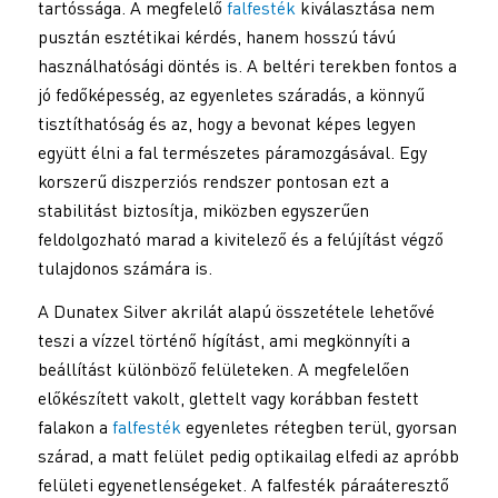
tartóssága. A megfelelő
falfesték
kiválasztása nem
pusztán esztétikai kérdés, hanem hosszú távú
használhatósági döntés is. A beltéri terekben fontos a
jó fedőképesség, az egyenletes száradás, a könnyű
tisztíthatóság és az, hogy a bevonat képes legyen
együtt élni a fal természetes páramozgásával. Egy
korszerű diszperziós rendszer pontosan ezt a
stabilitást biztosítja, miközben egyszerűen
feldolgozható marad a kivitelező és a felújítást végző
tulajdonos számára is.
A Dunatex Silver akrilát alapú összetétele lehetővé
teszi a vízzel történő hígítást, ami megkönnyíti a
beállítást különböző felületeken. A megfelelően
előkészített vakolt, glettelt vagy korábban festett
falakon a
falfesték
egyenletes rétegben terül, gyorsan
szárad, a matt felület pedig optikailag elfedi az apróbb
felületi egyenetlenségeket. A falfesték páraáteresztő