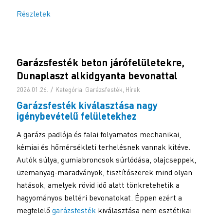
Részletek
Garázsfesték beton járófelületekre,
Dunaplaszt alkidgyanta bevonattal
/
2026.01.26.
Kategória:
Garázsfesték
,
Hírek
Garázsfesték
kiválasztása nagy
igénybevételű felületekhez
A garázs padlója és falai folyamatos mechanikai,
kémiai és hőmérsékleti terhelésnek vannak kitéve.
Autók súlya, gumiabroncsok súrlódása, olajcseppek,
üzemanyag-maradványok, tisztítószerek mind olyan
hatások, amelyek rövid idő alatt tönkretehetik a
hagyományos beltéri bevonatokat. Éppen ezért a
megfelelő
garázsfesték
kiválasztása nem esztétikai