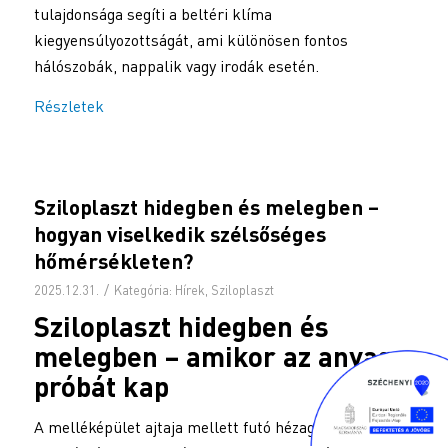
tulajdonsága segíti a beltéri klíma
kiegyensúlyozottságát, ami különösen fontos
hálószobák, nappalik vagy irodák esetén.
Részletek
Sziloplaszt hidegben és melegben –
hogyan viselkedik szélsőséges
hőmérsékleten?
/
2025.12.31.
Kategória:
Hírek
,
Sziloplaszt
Sziloplaszt hidegben és
melegben – amikor az anyag
próbát kap
A melléképület ajtaja mellett futó hézag évek óta