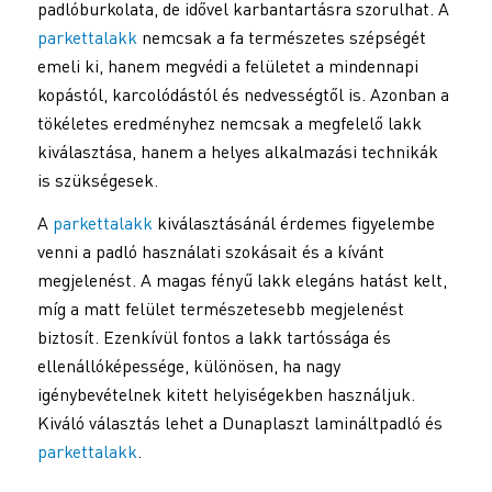
padlóburkolata, de idővel karbantartásra szorulhat. A
parkettalakk
nemcsak a fa természetes szépségét
emeli ki, hanem megvédi a felületet a mindennapi
kopástól, karcolódástól és nedvességtől is. Azonban a
tökéletes eredményhez nemcsak a megfelelő lakk
kiválasztása, hanem a helyes alkalmazási technikák
is szükségesek.
A
parkettalakk
kiválasztásánál érdemes figyelembe
venni a padló használati szokásait és a kívánt
megjelenést. A magas fényű lakk elegáns hatást kelt,
míg a matt felület természetesebb megjelenést
biztosít. Ezenkívül fontos a lakk tartóssága és
ellenállóképessége, különösen, ha nagy
igénybevételnek kitett helyiségekben használjuk.
Kiváló választás lehet a Dunaplaszt lamináltpadló és
parkettalakk
.