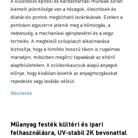
A különböző építési és karbantartási munkák során
kiemelt jelentősége van a hézagok, illesztések és
dilatációs pontok megbízható lezárásának. Ezeken a
pontokon egyszerre jelenik meg a hőmozgás, a
nedvesség, a mechanikai igénybevétel és a vegyi
terhelés. A megfelelő sziloplaszt alkalmazása
biztosítja, hogy a tömítés hosszú távon is rugalmas
maradjon, miközben megőrzi tapadását az eltérő
alapfelületeken. A szilikonkaucsuk alapú anyagok
előnye, hogy kiválóan követik az anyagmozgásokat
repedezés vagy leválás nélkül.
Részletek
Műanyag festék kültéri és ipari
felhasználásra, UV-stabil 2K bevonattal