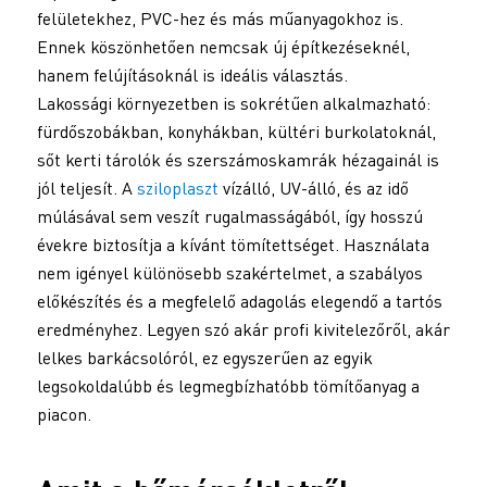
felületekhez, PVC-hez és más műanyagokhoz is.
Ennek köszönhetően nemcsak új építkezéseknél,
hanem felújításoknál is ideális választás.
Lakossági környezetben is sokrétűen alkalmazható:
fürdőszobákban, konyhákban, kültéri burkolatoknál,
sőt kerti tárolók és szerszámoskamrák hézagainál is
jól teljesít. A
sziloplaszt
vízálló, UV-álló, és az idő
múlásával sem veszít rugalmasságából, így hosszú
évekre biztosítja a kívánt tömítettséget. Használata
nem igényel különösebb szakértelmet, a szabályos
előkészítés és a megfelelő adagolás elegendő a tartós
eredményhez. Legyen szó akár profi kivitelezőről, akár
lelkes barkácsolóról, ez egyszerűen az egyik
legsokoldalúbb és legmegbízhatóbb tömítőanyag a
piacon.