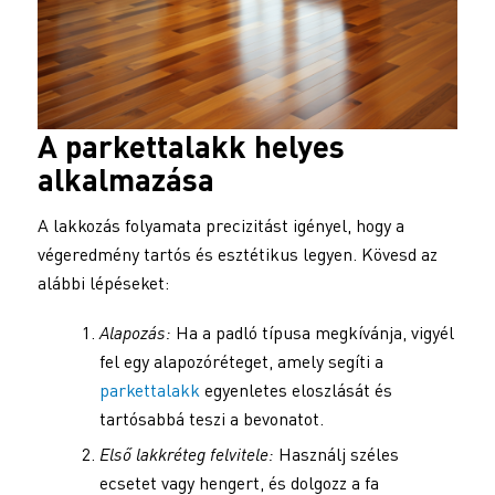
A
parkettalakk
helyes
alkalmazása
A lakkozás folyamata precizitást igényel, hogy a
végeredmény tartós és esztétikus legyen. Kövesd az
alábbi lépéseket:
Alapozás:
Ha a padló típusa megkívánja, vigyél
fel egy alapozóréteget, amely segíti a
parkettalakk
egyenletes eloszlását és
tartósabbá teszi a bevonatot.
Első lakkréteg felvitele:
Használj széles
ecsetet vagy hengert, és dolgozz a fa