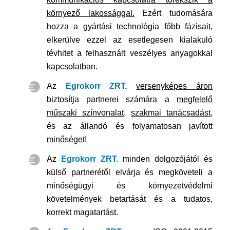
környező lakossággal.
Ezért tudomására
hozza a gyártási technológia főbb fázisait,
elkerülve ezzel az esetlegesen kialakuló
tévhitet a felhasznált veszélyes anyagokkal
kapcsolatban.
Az
Egrokorr ZRT.
versenyképes áron
biztosítja partnerei számára a
megfelelő
műszaki színvonalat
,
szakmai tanácsadást
,
és az állandó és folyamatosan javított
minőséget
!
Az
Egrokorr ZRT.
minden dolgozójától és
külső partnerétől elvárja és megköveteli a
minőségügyi és környezetvédelmi
követelmények betartását és a tudatos,
korrekt magatartást.