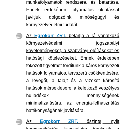
munkafolyamatok rendszere, és betartása.
Ennek érdekében folyamatos oktatással
javítjuk dolgozóink minőségügyi és
környezetvédelmi tudatát.
Az
Egrokorr ZRT.
betartja a rá vonatkozó
környezetvédelmi jogszabályi
követelményeket, a szabványi előírásokat és
hatósági kötelezéseket.
Ennek érdekében
fokozott figyelmet fordítunk a káros környezeti
hatások folyamatos, tervszerű csökkentésére,
a levegőt, a talajt és a vizeket károsító
hatások mérséklésére, a keletkező veszélyes
hulladékok mennyiségének
minimalizálására, az energia-felhasználás
hatékonyságának javítására.
Az
Egrokorr ZRT.
őszinte, nyílt
kommunikációs kapcsolatra törekszik a