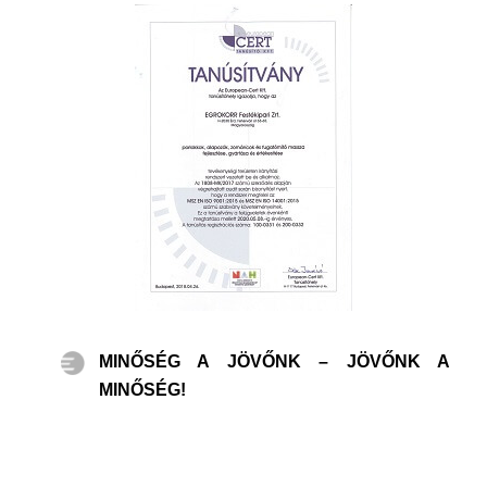
MINŐSÉG A JÖVŐNK – JÖVŐNK A
MINŐSÉG!