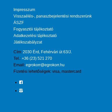
Impresszum
Visszaélés-, panaszbejelentési rendszerünk
ÁSZF
Fogyasztói tájékoztató
Adatkezelési tájékoztató
Játékszabályzat
Cím:
2030 Érd, Fehérvári út 63/J.
Tel.:
+36 (23) 521 270
Email:
egrokorr@egrokorr.hu
Fizetési lehetőségek:
visa, mastercard