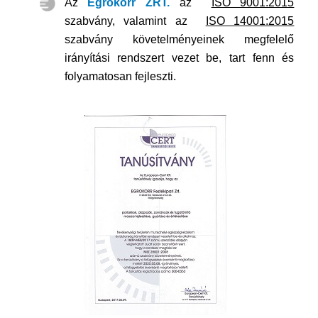
Az
Egrokorr ZRT.
az
ISO 9001:2015
szabvány, valamint az
ISO 14001:2015
szabvány követelményeinek megfelelő
irányítási rendszert vezet be, tart fenn és
folyamatosan fejleszti.