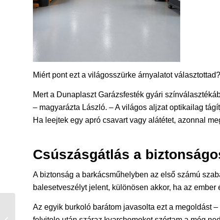
Miért pont ezt a világosszürke árnyalatot választottad
Mert a Dunaplaszt Garázsfesték gyári színválasztékábó
– magyarázta László. – A világos aljzat optikailag tágít
Ha leejtek egy apró csavart vagy alátétet, azonnal m
Csúszásgátlás a biztonság
A biztonság a barkácsműhelyben az első számú szabál
balesetveszélyt jelent, különösen akkor, ha az ember
Amikor a részletek
Az egyik burkoló barátom javasolta ezt a megoldást – mu
döntenek: Sziloplaszt a
felvitele után száraz kvarchomokot szórtam a még nedv