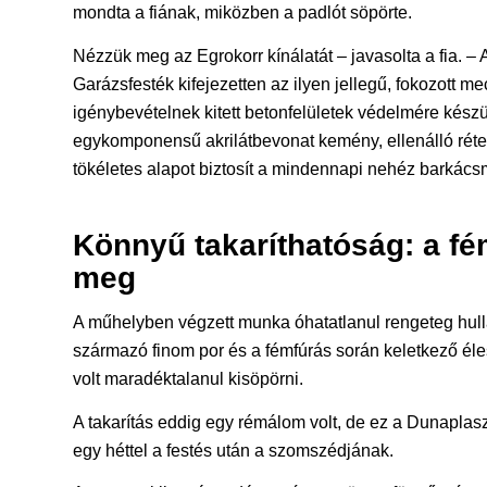
mondta a fiának, miközben a padlót söpörte.
Nézzük meg az Egrokorr kínálatát – javasolta a fia. –
Garázsfesték kifejezetten az ilyen jellegű, fokozott m
igénybevételnek kitett betonfelületek védelmére készü
egykomponensű akrilátbevonat kemény, ellenálló réte
tökéletes alapot biztosít a mindennapi nehéz barkác
Könnyű takaríthatóság: a f
meg
A műhelyben végzett munka óhatatlanul rengeteg hulla
származó finom por és a fémfúrás során keletkező éle
volt maradéktalanul kisöpörni.
A takarítás eddig egy rémálom volt, de ez a Dunaplasz
egy héttel a festés után a szomszédjának.