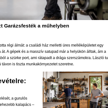
t Garázsfesték a műhelyben
ta régi álmát: a családi ház melletti üres melléképületet egy
 át. A gépek és a masszív satupad már a helyükön álltak, ám a
ól a szürke port, ami rátapadt a drága szerszámokra. László tu
 távon is tiszta munkakörnyezetet szeretne.
vételre:
elését, a gurulós
 nehezebb kalapács –