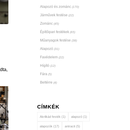
Alapozó és zománc
(170)
Járművek festése
(22)
Zománc
(45)
Építőipari festékek
(65)
Műanyagok festése
(38)
Alapozó
(31)
Favédelem
(22)
Hígító
(12)
dta,
Fára
(5)
Beltérre
(4)
CÍMKÉK
Akrilkád festék
(1)
alapozó
(1)
alapozók
(17)
antracit
(5)