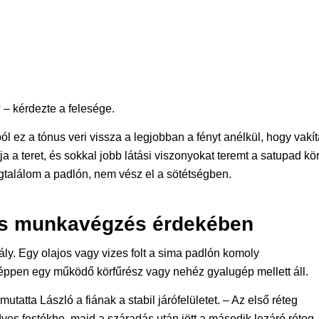
? – kérdezte a felesége.
l ez a tónus veri vissza a legjobban a fényt anélkül, hogy vakí
ja a teret, és sokkal jobb látási viszonyokat teremt a satupad kör
egtalálom a padlón, nem vész el a sötétségben.
os munkavégzés érdekében
y. Egy olajos vagy vizes folt a sima padlón komoly
 éppen egy működő körfűrész vagy nehéz gyalugép mellett áll.
tatta László a fiának a stabil járófelületet. – Az első réteg
es festékbe, majd a száradás után jött a második lezáró réteg.