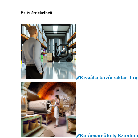
Ez is érdekelheti
Kisvállalkozói raktár: ho
Kerámiaműhely Szentendré