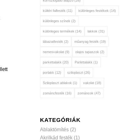
korróziógátló alapzó
(26)
kültéri falfesték
(11)
különleges festékek
(14)
különleges színek
(2)
különleges termékek
(14)
lakkok
(31)
lábazatfesték
(2)
műanyag festék
(19)
nemesvakolat
(9)
olajos tapaszok
(2)
parkettalakk
(20)
Parlettalakk
(1)
lett
porlakk
(12)
sziloplaszt
(26)
Sziloplaszt ablakok
(1)
vakolat
(18)
zománcfesték
(16)
zománcok
(47)
KATEGÓRIÁK
Ablaktömítés
(2)
Akrilkád festék
(1)