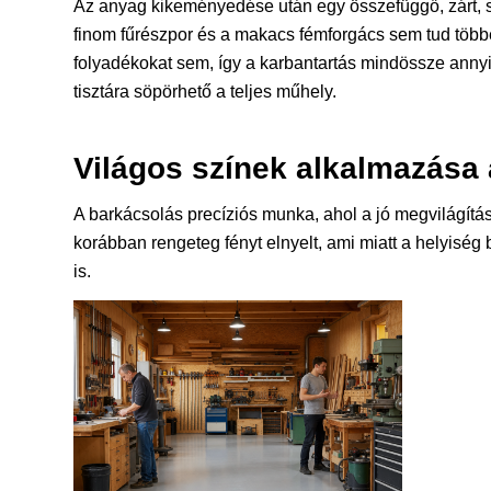
Az anyag kikeményedése után egy összefüggő, zárt, se
finom fűrészpor és a makacs fémforgács sem tud több
folyadékokat sem, így a karbantartás mindössze annyi
tisztára söpörhető a teljes műhely.
Világos színek alkalmazása 
A barkácsolás precíziós munka, ahol a jó megvilágítás é
korábban rengeteg fényt elnyelt, ami miatt a helyiség 
is.