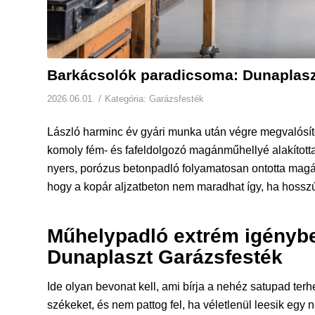
Barkácsolók paradicsoma: Dunaplasz
/
2026.06.01.
Kategória:
Garázsfesték
László harminc év gyári munka után végre megvalósítot
komoly fém- és fafeldolgozó magánműhellyé alakította
nyers, porózus betonpadló folyamatosan ontotta magáb
hogy a kopár aljzatbeton nem maradhat így, ha hosszú
Műhelypadló extrém igénybe
Dunaplaszt Garázsfesték
Ide olyan bevonat kell, ami bírja a nehéz satupad terh
székeket, és nem pattog fel, ha véletlenül leesik egy