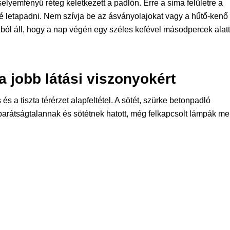
lyemfényű réteg keletkezett a padlón. Erre a sima felületre a
é letapadni. Nem szívja be az ásványolajokat vagy a hűtő-kenő
ból áll, hogy a nap végén egy széles kefével másodpercek alatt
a jobb látási viszonyokért
s a tiszta térérzet alapfeltétel. A sötét, szürke betonpadló
barátságtalannak és sötétnek hatott, még felkapcsolt lámpák mel