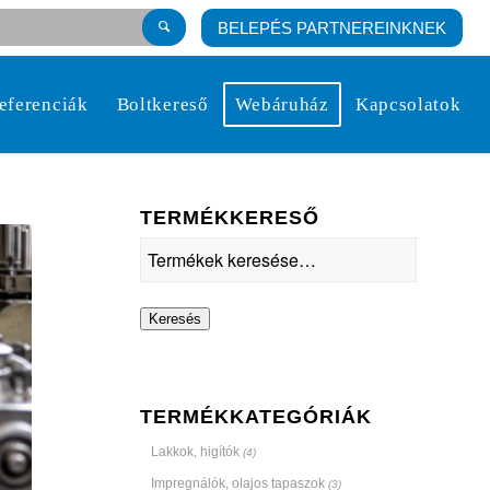
BELEPÉS PARTNEREINKNEK
eferenciák
Boltkereső
Webáruház
Kapcsolatok
TERMÉKKERESŐ
Keresés
TERMÉKKATEGÓRIÁK
Lakkok, higítók
(4)
Impregnálók, olajos tapaszok
(3)