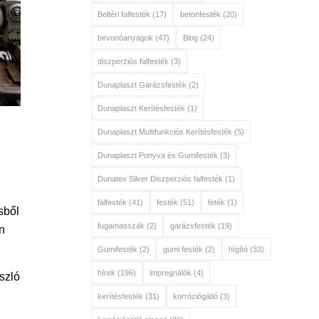
Beltéri falfesték
(17)
betonfesték
(20)
bevonóanyagok
(47)
Blog
(24)
diszperziós falfesték
(3)
Dunaplaszt Garázsfesték
(2)
Dunaplaszt Kerítésfesték
(1)
Dunaplaszt Multifunkciós Kerítésfesték
(5)
Dunaplaszt Ponyva és Gumifesték
(3)
Dunatex Silver Diszperziós falfesték
(1)
falfesték
(41)
festék
(51)
feték
(1)
sből
fugamasszák
(2)
garázsfesték
(19)
n
Gumifesték
(2)
gumi festék
(2)
hígító
(33)
hírek
(196)
impregnálók
(4)
szló
kerítésfesték
(31)
korróziógátló
(3)