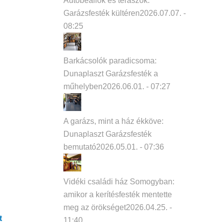
Autóbeállók és teraszok:
Garázsfesték kültéren
2026.07.07. -
08:25
Barkácsolók paradicsoma:
Dunaplaszt Garázsfesték a
műhelyben
2026.06.01. - 07:27
A garázs, mint a ház ékköve:
Dunaplaszt Garázsfesték
bemutató
2026.05.01. - 07:36
Vidéki családi ház Somogyban:
amikor a kerítésfesték mentette
meg az örökséget
2026.04.25. -
t
11:40