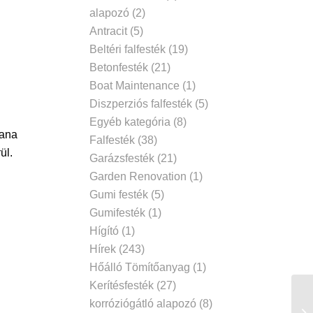
alapozó
(2)
Antracit
(5)
Beltéri falfesték
(19)
Betonfesték
(21)
Boat Maintenance
(1)
Diszperziós falfesték
(5)
Egyéb kategória
(8)
tana
Falfesték
(38)
ül.
Garázsfesték
(21)
Garden Renovation
(1)
Gumi festék
(5)
Gumifesték
(1)
Hígító
(1)
Hírek
(243)
Hőálló Tömítőanyag
(1)
Kerítésfesték
(27)
korróziógátló alapozó
(8)