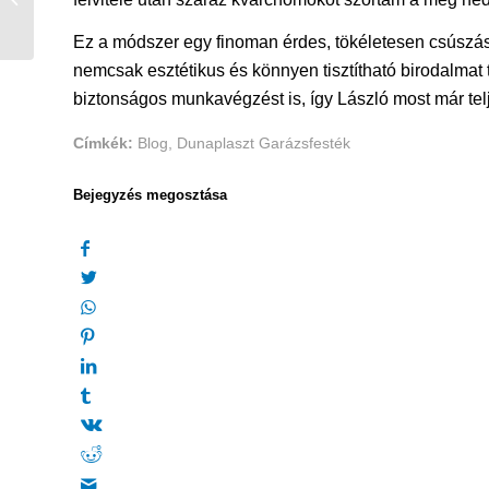
modern konyha és a
biztonság...
Ez a módszer egy finoman érdes, tökéletesen csúszásg
nemcsak esztétikus és könnyen tisztítható birodalmat
biztonságos munkavégzést is, így László most már tel
Címkék:
Blog
,
Dunaplaszt Garázsfesték
Bejegyzés megosztása