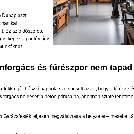
 A Dunaplaszt
echanikai
lt. Ez az oldószeres,
get képez a padlón, így
smunkákhoz.
émforgács és fűrészpor nem tapad
dékkal jár. László naponta szembesült azzal, hogy a fűrészelé
s forgács beleesett a beton pórusaiba, ahonnan szinte lehetetle
t Garázsfesték teljesen megváltoztatta a helyzetet – mesélte Lá