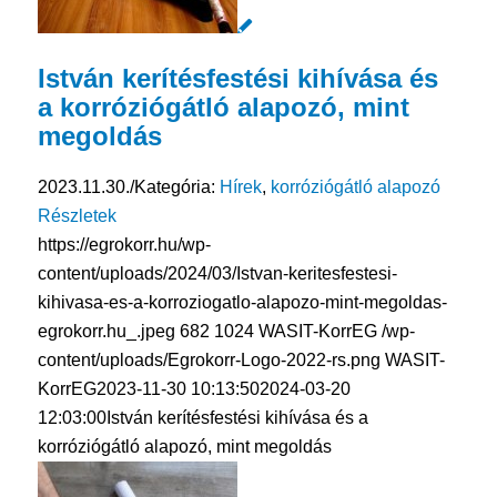
István kerítésfestési kihívása és
a korróziógátló alapozó, mint
megoldás
2023.11.30.
/
Kategória:
Hírek
,
korróziógátló alapozó
Részletek
https://egrokorr.hu/wp-
content/uploads/2024/03/Istvan-keritesfestesi-
kihivasa-es-a-korroziogatlo-alapozo-mint-megoldas-
egrokorr.hu_.jpeg
682
1024
WASIT-KorrEG
/wp-
content/uploads/Egrokorr-Logo-2022-rs.png
WASIT-
KorrEG
2023-11-30 10:13:50
2024-03-20
12:03:00
István kerítésfestési kihívása és a
korróziógátló alapozó, mint megoldás