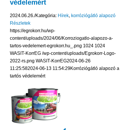
védelemért
2024.06.26.
/
Kategória:
Hírek
,
korróziógátló alapozó
Részletek
https://egrokorr.hu/wp-
content/uploads/2024/06/Korroziogatlo-alapozo-a-
tartos-vedelemert-egrokorr.hu_.png
1024
1024
WASIT-KorrEG
/wp-content/uploads/Egrokorr-Logo-
2022-rs.png
WASIT-KorrEG
2024-06-26
11:25:58
2024-06-13 11:54:29
Korróziógátló alapozó a
tartós védelemért