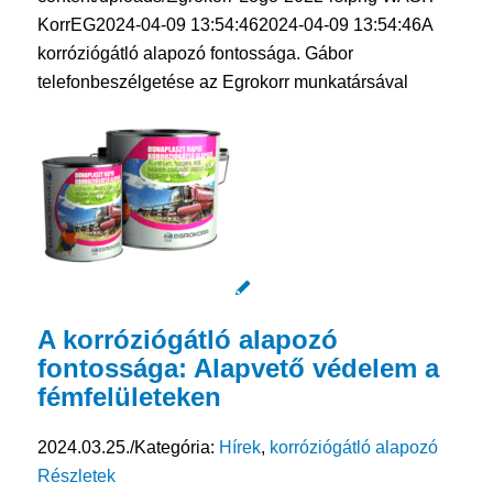
KorrEG
2024-04-09 13:54:46
2024-04-09 13:54:46
A
korróziógátló alapozó fontossága. Gábor
telefonbeszélgetése az Egrokorr munkatársával
A korróziógátló alapozó
fontossága: Alapvető védelem a
fémfelületeken
2024.03.25.
/
Kategória:
Hírek
,
korróziógátló alapozó
Részletek