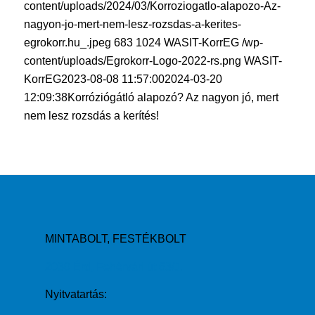
content/uploads/2024/03/Korroziogatlo-alapozo-Az-
nagyon-jo-mert-nem-lesz-rozsdas-a-kerites-
egrokorr.hu_.jpeg
683
1024
WASIT-KorrEG
/wp-
content/uploads/Egrokorr-Logo-2022-rs.png
WASIT-
KorrEG
2023-08-08 11:57:00
2024-03-20
12:09:38
Korróziógátló alapozó? Az nagyon jó, mert
nem lesz rozsdás a kerítés!
MINTABOLT, FESTÉKBOLT
2030 Érd, Fehérvári út 63/J.
Nyitvatartás: