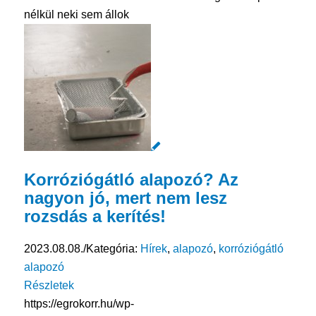
nélkül neki sem állok
Korróziógátló alapozó? Az
nagyon jó, mert nem lesz
rozsdás a kerítés!
2023.08.08.
/
Kategória:
Hírek
,
alapozó
,
korróziógátló
alapozó
Részletek
https://egrokorr.hu/wp-