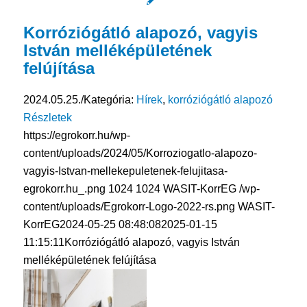
Korróziógátló alapozó, vagyis
István melléképületének
felújítása
2024.05.25.
/
Kategória:
Hírek
,
korróziógátló alapozó
Részletek
https://egrokorr.hu/wp-
content/uploads/2024/05/Korroziogatlo-alapozo-
vagyis-Istvan-mellekepuletenek-felujitasa-
egrokorr.hu_.png
1024
1024
WASIT-KorrEG
/wp-
content/uploads/Egrokorr-Logo-2022-rs.png
WASIT-
KorrEG
2024-05-25 08:48:08
2025-01-15
11:15:11
Korróziógátló alapozó, vagyis István
melléképületének felújítása