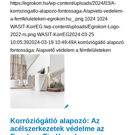
https://egrokorr.hu/wp-content/uploads/2024/03/A-
korroziogatlo-alapozo-fontossaga-Alapveto-vedelem-
a-femfeluleteken-egrokorr.hu_.png
1024
1024
WASIT-KorrEG
/wp-content/uploads/Egrokorr-Logo-
2022-rs.png
WASIT-KorrEG
2024-03-25
10:05:39
2024-03-19 10:49:49
A korróziógátló alapozó
fontossága: Alapvető védelem a fémfelületeken
Korróziógátló alapozó: Az
acélszerkezetek védelme az