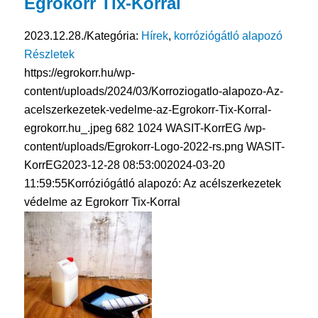
Egrokorr Tix-Korral
2023.12.28.
/
Kategória:
Hírek
,
korróziógátló alapozó
Részletek
https://egrokorr.hu/wp-
content/uploads/2024/03/Korroziogatlo-alapozo-Az-
acelszerkezetek-vedelme-az-Egrokorr-Tix-Korral-
egrokorr.hu_.jpeg
682
1024
WASIT-KorrEG
/wp-
content/uploads/Egrokorr-Logo-2022-rs.png
WASIT-
KorrEG
2023-12-28 08:53:00
2024-03-20
11:59:55
Korróziógátló alapozó: Az acélszerkezetek
védelme az Egrokorr Tix-Korral