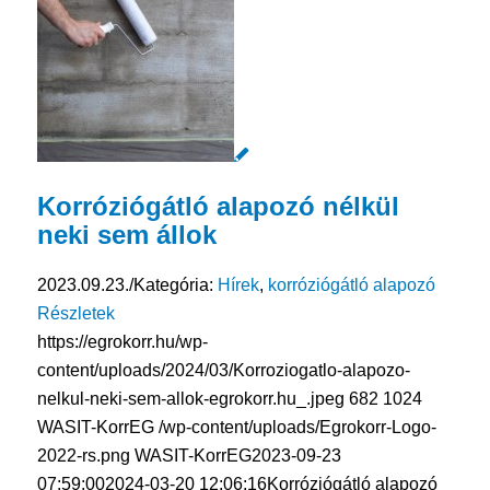
Korróziógátló alapozó nélkül
neki sem állok
2023.09.23.
/
Kategória:
Hírek
,
korróziógátló alapozó
Részletek
https://egrokorr.hu/wp-
content/uploads/2024/03/Korroziogatlo-alapozo-
nelkul-neki-sem-allok-egrokorr.hu_.jpeg
682
1024
WASIT-KorrEG
/wp-content/uploads/Egrokorr-Logo-
2022-rs.png
WASIT-KorrEG
2023-09-23
07:59:00
2024-03-20 12:06:16
Korróziógátló alapozó