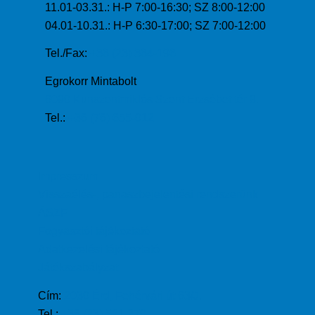
11.01-03.31.: H-P 7:00-16:30; SZ 8:00-12:00
04.01-10.31.: H-P 6:30-17:00; SZ 7:00-12:00
Tel./Fax:
+36 (23) 364-196
Egrokorr Mintabolt
6090 Kunszentmiklós Szent Erzsébet tér 8.
Tel.:
+36 (76) 655-012
Impresszum
Visszaélés-, panaszbejelentési rendszerünk
ÁSZF
Fogyasztói tájékoztató
Adatkezelési tájékoztató
Játékszabályzat
Cím:
2030 Érd, Fehérvári út 63/J.
Tel.:
+36 (23) 521 270