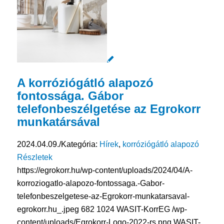
A korróziógátló alapozó
fontossága. Gábor
telefonbeszélgetése az Egrokorr
munkatársával
2024.04.09.
/
Kategória:
Hírek
,
korróziógátló alapozó
Részletek
https://egrokorr.hu/wp-content/uploads/2024/04/A-
korroziogatlo-alapozo-fontossaga.-Gabor-
telefonbeszelgetese-az-Egrokorr-munkatarsaval-
egrokorr.hu_.jpeg
682
1024
WASIT-KorrEG
/wp-
content/uploads/Egrokorr-Logo-2022-rs.png
WASIT-