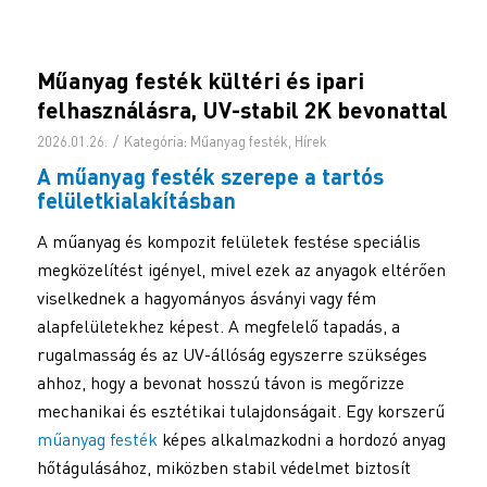
Műanyag festék kültéri és ipari
felhasználásra, UV-stabil 2K bevonattal
/
2026.01.26.
Kategória:
Műanyag festék
,
Hírek
A
műanyag festék
szerepe a tartós
felületkialakításban
A műanyag és kompozit felületek festése speciális
megközelítést igényel, mivel ezek az anyagok eltérően
viselkednek a hagyományos ásványi vagy fém
alapfelületekhez képest. A megfelelő tapadás, a
rugalmasság és az UV-állóság egyszerre szükséges
ahhoz, hogy a bevonat hosszú távon is megőrizze
mechanikai és esztétikai tulajdonságait. Egy korszerű
műanyag festék
képes alkalmazkodni a hordozó anyag
hőtágulásához, miközben stabil védelmet biztosít