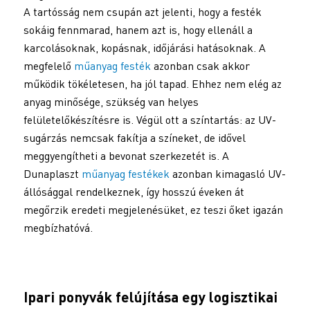
A tartósság nem csupán azt jelenti, hogy a festék
sokáig fennmarad, hanem azt is, hogy ellenáll a
karcolásoknak, kopásnak, időjárási hatásoknak. A
megfelelő
műanyag festék
azonban csak akkor
működik tökéletesen, ha jól tapad. Ehhez nem elég az
anyag minősége, szükség van helyes
felületelőkészítésre is. Végül ott a színtartás: az UV-
sugárzás nemcsak fakítja a színeket, de idővel
meggyengítheti a bevonat szerkezetét is. A
Dunaplaszt
műanyag festékek
azonban kimagasló UV-
állósággal rendelkeznek, így hosszú éveken át
megőrzik eredeti megjelenésüket, ez teszi őket igazán
megbízhatóvá.
Ipari ponyvák felújítása egy logisztikai