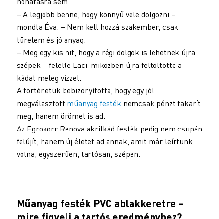
hőhatásra sem.
– A legjobb benne, hogy könnyű vele dolgozni –
mondta Éva. – Nem kell hozzá szakember, csak
türelem és jó anyag.
– Meg egy kis hit, hogy a régi dolgok is lehetnek újra
szépek – felelte Laci, miközben újra feltöltötte a
kádat meleg vízzel.
A történetük bebizonyította, hogy egy jól
megválasztott
műanyag festék
nemcsak pénzt takarít
meg, hanem örömet is ad.
Az Egrokorr Renova akrilkád festék pedig nem csupán
felújít, hanem új életet ad annak, amit már leírtunk
volna, egyszerűen, tartósan, szépen.
Műanyag festék PVC ablakkeretre –
mire figyelj a tartós eredményhez?