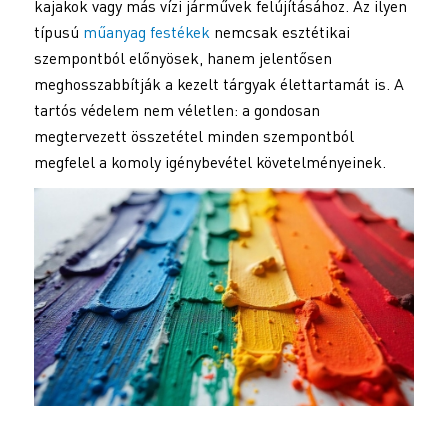
kajakok vagy más vízi járművek felújításához. Az ilyen
típusú
műanyag festékek
nemcsak esztétikai
szempontból előnyösek, hanem jelentősen
meghosszabbítják a kezelt tárgyak élettartamát is. A
tartós védelem nem véletlen: a gondosan
megtervezett összetétel minden szempontból
megfelel a komoly igénybevétel követelményeinek.