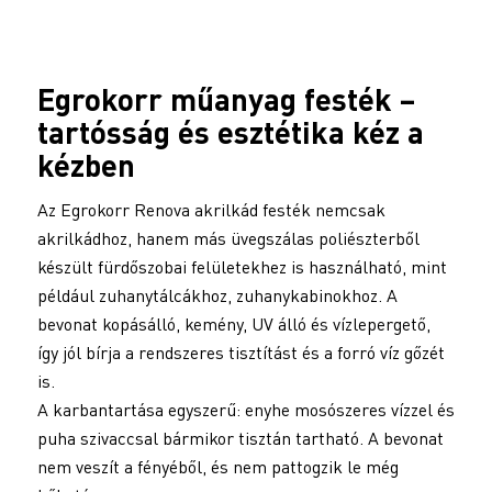
Egrokorr
műanyag festék
–
tartósság és esztétika kéz a
kézben
Az Egrokorr Renova akrilkád festék nemcsak
akrilkádhoz, hanem más üvegszálas poliészterből
készült fürdőszobai felületekhez is használható, mint
például zuhanytálcákhoz, zuhanykabinokhoz. A
bevonat kopásálló, kemény, UV álló és vízlepergető,
így jól bírja a rendszeres tisztítást és a forró víz gőzét
is.
A karbantartása egyszerű: enyhe mosószeres vízzel és
puha szivaccsal bármikor tisztán tartható. A bevonat
nem veszít a fényéből, és nem pattogzik le még