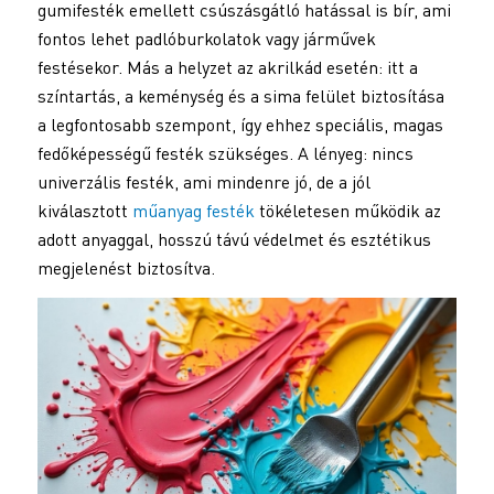
gumifesték emellett csúszásgátló hatással is bír, ami
fontos lehet padlóburkolatok vagy járművek
festésekor. Más a helyzet az akrilkád esetén: itt a
színtartás, a keménység és a sima felület biztosítása
a legfontosabb szempont, így ehhez speciális, magas
fedőképességű festék szükséges. A lényeg: nincs
univerzális festék, ami mindenre jó, de a jól
kiválasztott
műanyag festék
tökéletesen működik az
adott anyaggal, hosszú távú védelmet és esztétikus
megjelenést biztosítva.