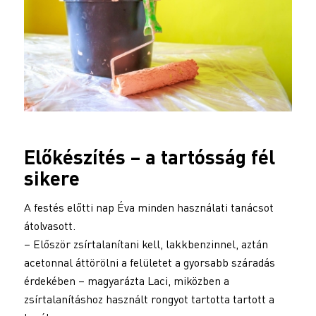
Előkészítés – a tartósság fél
sikere
A festés előtti nap Éva minden használati tanácsot
átolvasott.
– Először zsírtalanítani kell, lakkbenzinnel, aztán
acetonnal áttörölni a felületet a gyorsabb száradás
érdekében – magyarázta Laci, miközben a
zsírtalanításhoz használt rongyot tartotta tartott a