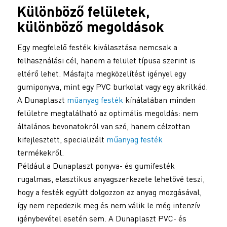
Különböző felületek,
különböző megoldások
Egy megfelelő festék kiválasztása nemcsak a
felhasználási cél, hanem a felület típusa szerint is
eltérő lehet. Másfajta megközelítést igényel egy
gumiponyva, mint egy PVC burkolat vagy egy akrilkád.
A Dunaplaszt
műanyag festék
kínálatában minden
felületre megtalálható az optimális megoldás: nem
általános bevonatokról van szó, hanem célzottan
kifejlesztett, specializált
műanyag festék
termékekről.
Például a Dunaplaszt ponyva- és gumifesték
rugalmas, elasztikus anyagszerkezete lehetővé teszi,
hogy a festék együtt dolgozzon az anyag mozgásával,
így nem repedezik meg és nem válik le még intenzív
igénybevétel esetén sem. A Dunaplaszt PVC- és