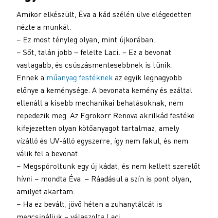
Amikor elkészült, Éva a kád szélén ülve elégedetten
nézte a munkát.
– Ez most tényleg olyan, mint újkorában.
– Sőt, talán jobb – felelte Laci. – Ez a bevonat
vastagabb, és csúszásmentesebbnek is tűnik.
Ennek a
műanyag festéknek
az egyik legnagyobb
előnye a keménysége. A bevonata kemény és ezáltal
ellenáll a kisebb mechanikai behatásoknak, nem
repedezik meg. Az Egrokorr Renova akrilkád festéke
kifejezetten olyan kötőanyagot tartalmaz, amely
vízálló és UV-álló egyszerre, így nem fakul, és nem
válik fel a bevonat.
– Megspóroltunk egy új kádat, és nem kellett szerelőt
hívni – mondta Éva. – Ráadásul a szín is pont olyan,
amilyet akartam.
– Ha ez bevált, jövő héten a zuhanytálcát is
megcsináljuk – válaszolta Laci.