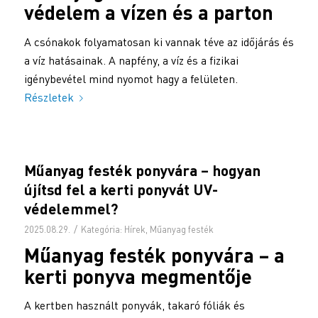
védelem a vízen és a parton
A csónakok folyamatosan ki vannak téve az időjárás és
a víz hatásainak. A napfény, a víz és a fizikai
igénybevétel mind nyomot hagy a felületen.
Részletek
Műanyag festék ponyvára – hogyan
újítsd fel a kerti ponyvát UV-
védelemmel?
/
2025.08.29.
Kategória:
Hírek
,
Műanyag festék
Műanyag festék
ponyvára – a
kerti ponyva megmentője
A kertben használt ponyvák, takaró fóliák és