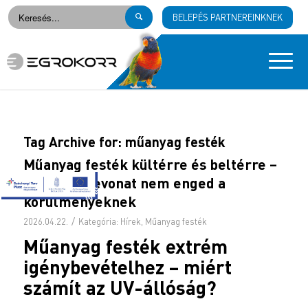
BELEPÉS PARTNEREINKNEK
Tag Archive for:
műanyag festék
Műanyag festék kültérre és beltérre –
amikor a bevonat nem enged a
körülményeknek
/
2026.04.22.
Kategória:
Hírek
,
Műanyag festék
Műanyag festék
extrém
igénybevételhez – miért
számít az UV-állóság?