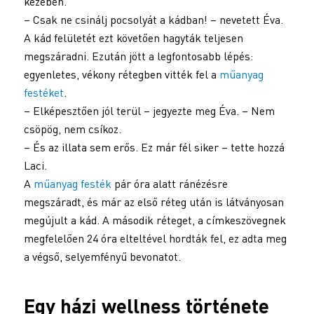
kezében.
– Csak ne csinálj pocsolyát a kádban! – nevetett Éva.
A kád felületét ezt követően hagyták teljesen
megszáradni. Ezután jött a legfontosabb lépés:
egyenletes, vékony rétegben vitték fel a
műanyag
festéket
.
– Elképesztően jól terül – jegyezte meg Éva. – Nem
csöpög, nem csíkoz.
– És az illata sem erős. Ez már fél siker – tette hozzá
Laci.
A
műanyag festék
pár óra alatt ránézésre
megszáradt, és már az első réteg után is látványosan
megújult a kád. A második réteget, a címkeszövegnek
megfelelően 24 óra elteltével hordták fel, ez adta meg
a végső, selyemfényű bevonatot.
Egy házi wellness története