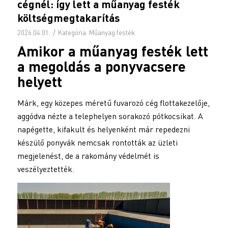
cégnél: így lett a műanyag festék
költségmegtakarítás
/
2026.04.01.
Kategória:
Műanyag festék
Amikor a
műanyag festék
lett
a megoldás a ponyvacsere
helyett
Márk, egy közepes méretű fuvarozó cég flottakezelője,
aggódva nézte a telephelyen sorakozó pótkocsikat. A
napégette, kifakult és helyenként már repedezni
készülő ponyvák nemcsak rontották az üzleti
megjelenést, de a rakomány védelmét is
veszélyeztették.