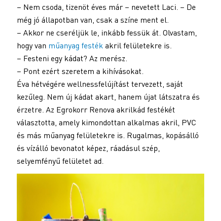
– Nem csoda, tizenöt éves már – nevetett Laci. – De
még jó állapotban van, csak a színe ment el.
– Akkor ne cseréljük le, inkább fessük át. Olvastam,
hogy van
műanyag festék
akril felületekre is.
– Festeni egy kádat? Az merész.
– Pont ezért szeretem a kihívásokat.
Éva hétvégére wellnessfelújítást tervezett, saját
kezűleg. Nem új kádat akart, hanem újat látszatra és
érzetre. Az Egrokorr Renova akrilkád festékét
választotta, amely kimondottan alkalmas akril, PVC
és más műanyag felületekre is. Rugalmas, kopásálló
és vízálló bevonatot képez, ráadásul szép,
selyemfényű felületet ad.