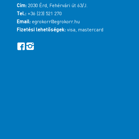
Cím:
2030 Érd, Fehérvári út 63/J.
Tel.:
+36 (23) 521 270
Email:
egrokorr@egrokorr.hu
Fizetési lehetőségek:
visa, mastercard