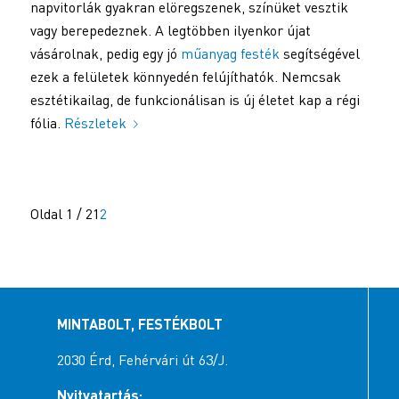
napvitorlák gyakran elöregszenek, színüket vesztik
vagy berepedeznek. A legtöbben ilyenkor újat
vásárolnak, pedig egy jó
műanyag festék
segítségével
ezek a felületek könnyedén felújíthatók. Nemcsak
esztétikailag, de funkcionálisan is új életet kap a régi
fólia.
Részletek
Oldal 1 / 2
1
2
MINTABOLT, FESTÉKBOLT
2030 Érd, Fehérvári út 63/J.
Nyitvatartás: