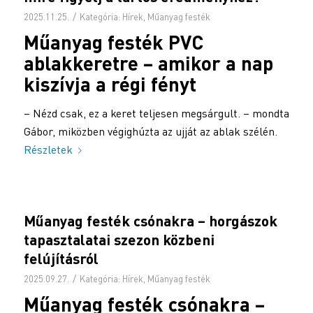
/
2025.11.25.
Kategória:
Hírek
,
Műanyag festék
Műanyag festék
PVC
ablakkeretre – amikor a nap
kiszívja a régi fényt
– Nézd csak, ez a keret teljesen megsárgult. – mondta
Gábor, miközben végighúzta az ujját az ablak szélén.
Részletek
Műanyag festék csónakra – horgászok
tapasztalatai szezon közbeni
felújításról
/
2025.09.27.
Kategória:
Hírek
,
Műanyag festék
Műanyag festék
csónakra –