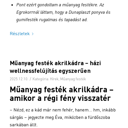
Pont ezért gondoltam a műanyag festékre. Az
Egrokorrnál láttam, hogy a Dunaplaszt ponyva és
gumifesték rugalmas és tapadást ad.
Részletek
Műanyag festék akrilkádra – házi
wellnessfelújítás egyszerűen
/
2025.12.10.
Kategória:
Hírek
,
Műanyag festék
Műanyag festék
akrilkádra –
amikor a régi fény visszatér
– Nézd, ez a kád már nem fehér, hanem… hm, inkább
sárgás – jegyezte meg Éva, miközben a fürdőszoba
sarkában állt.