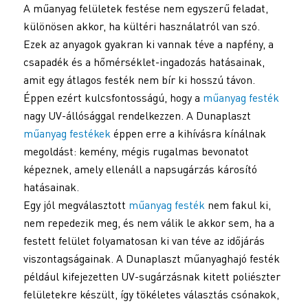
A műanyag felületek festése nem egyszerű feladat,
különösen akkor, ha kültéri használatról van szó.
Ezek az anyagok gyakran ki vannak téve a napfény, a
csapadék és a hőmérséklet-ingadozás hatásainak,
amit egy átlagos festék nem bír ki hosszú távon.
Éppen ezért kulcsfontosságú, hogy a
műanyag festék
nagy UV-állósággal rendelkezzen. A Dunaplaszt
műanyag festékek
éppen erre a kihívásra kínálnak
megoldást: kemény, mégis rugalmas bevonatot
képeznek, amely ellenáll a napsugárzás károsító
hatásainak.
Egy jól megválasztott
műanyag festék
nem fakul ki,
nem repedezik meg, és nem válik le akkor sem, ha a
festett felület folyamatosan ki van téve az időjárás
viszontagságainak. A Dunaplaszt műanyaghajó festék
például kifejezetten UV-sugárzásnak kitett poliészter
felületekre készült, így tökéletes választás csónakok,