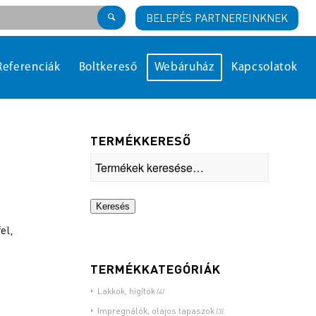
BELEPÉS PARTNEREINKNEK
Referenciák
Boltkereső
Webáruház
Kapcsolatok
TERMÉKKERESŐ
Keresés
el,
TERMÉKKATEGÓRIÁK
Lakkok, higítók
(4)
Impregnálók, olajos tapaszok
(3)