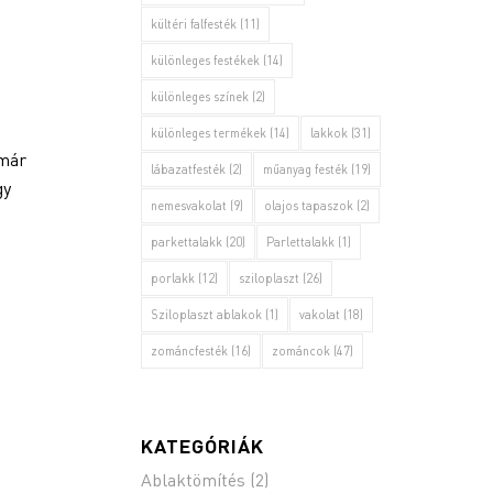
kültéri falfesték
(11)
különleges festékek
(14)
különleges színek
(2)
különleges termékek
(14)
lakkok
(31)
 már
lábazatfesték
(2)
műanyag festék
(19)
gy
nemesvakolat
(9)
olajos tapaszok
(2)
parkettalakk
(20)
Parlettalakk
(1)
porlakk
(12)
sziloplaszt
(26)
Sziloplaszt ablakok
(1)
vakolat
(18)
zománcfesték
(16)
zománcok
(47)
KATEGÓRIÁK
Ablaktömítés
(2)