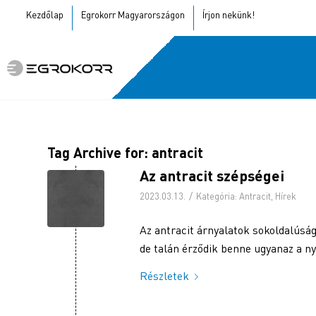
Kezdőlap
Egrokorr Magyarországon
Írjon nekünk!
Tag Archive for:
antracit
Az antracit szépségei
/
2023.03.13.
Kategória:
Antracit
,
Hírek
Az antracit árnyalatok sokoldalúsá
de talán érződik benne ugyanaz a ny
Részletek