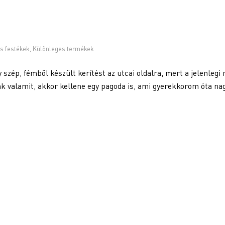
s festékek
,
Különleges termékek
szép, fémből készült kerítést az utcai oldalra, mert a jelenlegi
nk valamit, akkor kellene egy pagoda is, ami gyerekkorom óta na