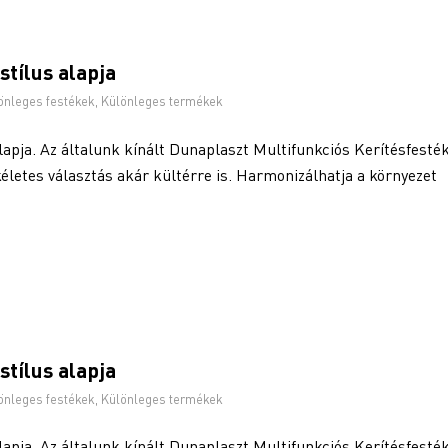
stílus alapja
önleges festékek
,
Különleges termékek
alapja. Az általunk kínált Dunaplaszt Multifunkciós Kerítésfesté
kéletes választás akár kültérre is. Harmonizálhatja a környezet
stílus alapja
önleges festékek
,
Különleges termékek
alapja. Az általunk kínált Dunaplaszt Multifunkciós Kerítésfesté