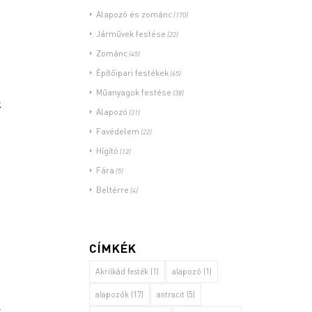
Alapozó és zománc
(170)
Járművek festése
(22)
Zománc
(45)
Építőipari festékek
(65)
Műanyagok festése
(38)
k
Alapozó
(31)
Favédelem
(22)
Hígító
(12)
Fára
(5)
Beltérre
(4)
CÍMKÉK
Akrilkád festék
(1)
alapozó
(1)
alapozók
(17)
antracit
(5)
k