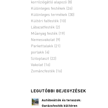
korróziógátló alapozó
(8)
Különleges festékek
(26)
Különleges termékek
(30)
Kültéri falfesték
(10)
Lábazatfesték
(2)
Műanyag festék
(19)
Nemesvakolat
(9)
Parkettalakk
(21)
porlakk
(4)
Sziloplaszt
(22)
Vakolat
(16)
Zománcfesték
(16)
LEGUTÓBBI BEJEGYZÉSEK
Autóbeállók és teraszok:
Garázsfesték kültéren