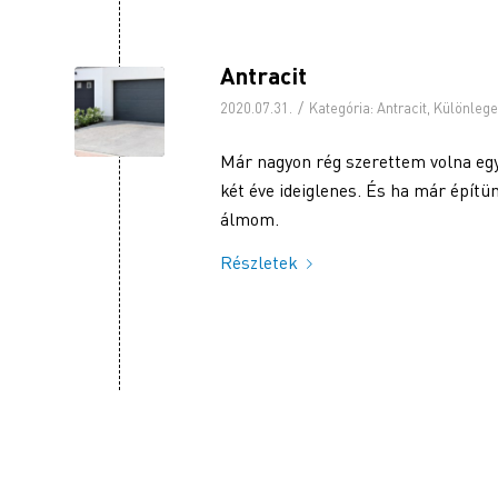
Antracit
/
2020.07.31.
Kategória:
Antracit
,
Különlege
Már nagyon rég szerettem volna egy 
két éve ideiglenes. És ha már építü
álmom.
Részletek