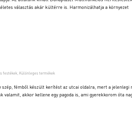
kéletes választás akár kültérre is. Harmonizálhatja a környezet
s festékek
,
Különleges termékek
szép, fémből készült kerítést az utcai oldalra, mert a jelenlegi
nk valamit, akkor kellene egy pagoda is, ami gyerekkorom óta na