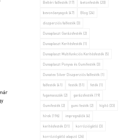
Beltéri falfesték
(17)
betonfesték
(20)
bevonóanyagok
(47)
Blog
(24)
diszperziós falfesték
(3)
Dunaplaszt Garázsfesték
(2)
Dunaplaszt Kerítésfesték
(1)
Dunaplaszt Multifunkciós Kerítésfesték
(5)
Dunaplaszt Ponyva és Gumifesték
(3)
Dunatex Silver Diszperziós falfesték
(1)
falfesték
(41)
festék
(51)
feték
(1)
 már
fugamasszák
(2)
garázsfesték
(19)
gy
Gumifesték
(2)
gumi festék
(2)
hígító
(33)
hírek
(196)
impregnálók
(4)
kerítésfesték
(31)
korróziógátló
(3)
korróziógátló alapzó
(26)