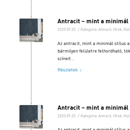
Antracit – mint a minimál 
/
2020.09.20.
Kategória:
Antracit
,
Hírek
,
Kül
Az antracit, mint a minimál stílus 
bármilyen felületre felhordható, tö
színeit…
Részletek
Antracit – mint a minimál 
/
2020.09.20.
Kategória:
Antracit
,
Hírek
,
Kül
Az antracit, mint a minimál stílus 