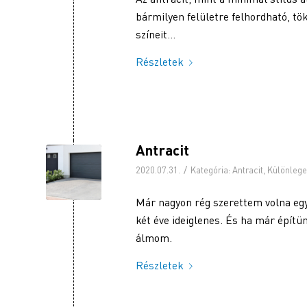
bármilyen felületre felhordható, tö
színeit…
Részletek
Antracit
/
2020.07.31.
Kategória:
Antracit
,
Különlege
Már nagyon rég szerettem volna egy 
két éve ideiglenes. És ha már építü
álmom.
Részletek