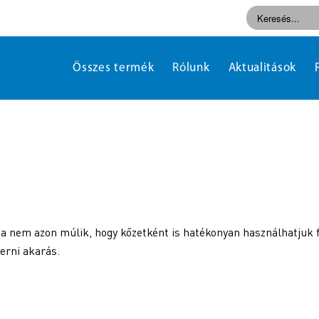
Összes termék
Rólunk
Aktualitások
ga nem azon múlik, hogy kőzetként is hatékonyan használhatjuk f
erni akarás.