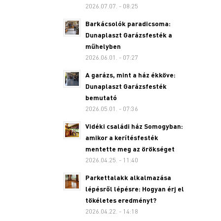
2026.07.07. - 08:25
Barkácsolók paradicsoma:
Dunaplaszt Garázsfesték a
műhelyben
2026.06.01. - 07:27
A garázs, mint a ház ékköve:
Dunaplaszt Garázsfesték
bemutató
2026.05.01. - 07:36
Vidéki családi ház Somogyban:
amikor a kerítésfesték
mentette meg az örökséget
2026.04.25. - 11:40
Parkettalakk alkalmazása
lépésről lépésre: Hogyan érj el
tökéletes eredményt?
2026.04.22. - 14:18