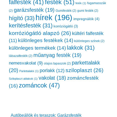
festék
(51)
falfesték
(41)
fugamasszák
feték
(1)
garázsfesték
(19)
(2)
Gumifesték
(2)
gumi festék
(2)
hírek
(196)
hígító
(33)
impregnálók
(4)
kerítésfesték
(31)
korróziógátló
(3)
korróziógátló alapzó
(26)
kültéri falfesték
különleges festékek
(14)
(11)
különleges színek
(2)
lakkok
(31)
különleges termékek
(14)
műanyag festék
(19)
lábazatfesték
(2)
parkettalakk
nemesvakolat
(9)
olajos tapaszok
(2)
sziloplaszt
(26)
(20)
porlakk
(12)
Parlettalakk
(1)
vakolat
(18)
zománcfesték
Sziloplaszt ablakok
(1)
zománcok
(47)
(16)
Autóbeállók és teraszok: Garázsfesték