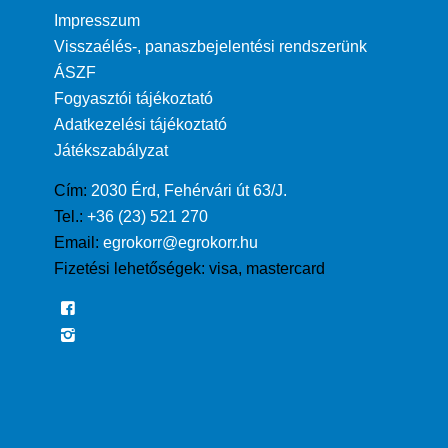
Impresszum
Visszaélés-, panaszbejelentési rendszerünk
ÁSZF
Fogyasztói tájékoztató
Adatkezelési tájékoztató
Játékszabályzat
Cím:
2030 Érd, Fehérvári út 63/J.
Tel.:
+36 (23) 521 270
Email:
egrokorr@egrokorr.hu
Fizetési lehetőségek:
visa, mastercard