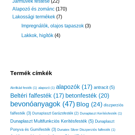
Járművek festése
(22)
Alapozó és zománc
(170)
Lakossági termékek
(7)
Impregnálók, olajos tapaszok
(3)
Lakkok, higítók
(4)
Termék címkék
alapozók
(17)
antracit
(5)
Akrilkád festék
(1)
alapozó
(1)
Beltéri falfesték
(17)
betonfesték
(20)
bevonóanyagok
(47)
Blog
(24)
diszperziós
falfesték
(3)
Dunaplaszt Garázsfesték
(2)
Dunaplaszt Kerítésfesték
(1)
Dunaplaszt Multifunkciós Kerítésfesték
(5)
Dunaplaszt
Ponyva és Gumifesték
(3)
Dunatex Silver Diszperziós falfesték
(1)