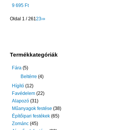
9 695
Ft
Oldal 1 / 26
1
2
3
›
»
Termékkategóriák
Fára
(5)
Beltérre
(4)
Hígító
(12)
Favédelem
(22)
Alapozó
(31)
Műanyagok festése
(38)
Építőipari festékek
(65)
Zománc
(45)