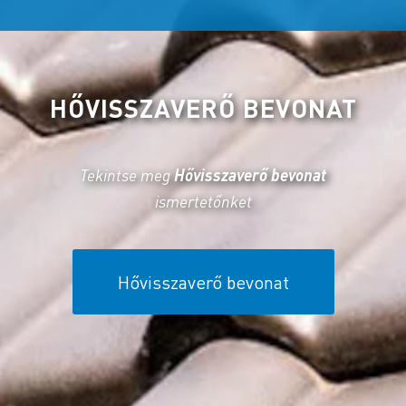
HŐVISSZAVERŐ BEVONAT
Tekintse meg
Hővisszaverő bevonat
ismertetőnket
Hővisszaverő bevonat