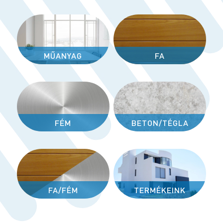
MŰANYAG
FA
FÉM
BETON/TÉGLA
FA/FÉM
TERMÉKEINK