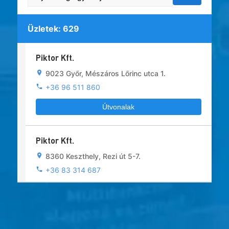
Üzletek:
629
Piktor Kft.
9023 Győr, Mészáros Lőrinc utca 1.
+36 96 511 860
Útvonalak
Piktor Kft.
8360 Keszthely, Rezi út 5-7.
+36 83 314 687
Útvonalak
Csécsenyi és Társa Kft.