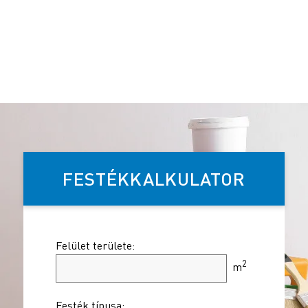
FESTÉKKALKULATOR
Felület területe:
2
m
Festék típusa: