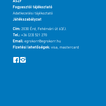
ÁSZF
Fogyasztói tájékoztató
Útvonalak
Adatkezelési tájékoztató
Játékszabályzat
Horváth Festék Kft.
Cím:
2030 Érd, Fehérvári út 63/J.
9400 Sopron Kofaragó tér 10.
Tel.:
+36 (23) 521 270
+36 99 511-123
Email:
egrokorr@egrokorr.hu
Útvonalak
Fizetési lehetőségek:
visa, mastercard
SITI 2004 Kft.
9371 Vitnyéd Fo u. 27
+36 96 240-074
Útvonalak
Németh Lajos EV. Pannónia Üzletház