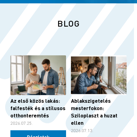
Útvonalak
BLOG
Színvonal MDM Plus Kft.
9700 Szombathely Zanati u. 7.
+36 94 508-274
modamoplus@t-email.hu
Útvonalak
Fess-Tex ’95 Kft.
9700 Szombathely Körmöc u. 21.
Az első közös lakás:
Ablakszigetelés
+36 30 636-1637
falfesték és a stílusos
mesterfokon:
Útvonalak
otthonteremtés
Sziloplaszt a huzat
ellen
2026.07.25.
2026.07.13.
Color Üzletház Kft.