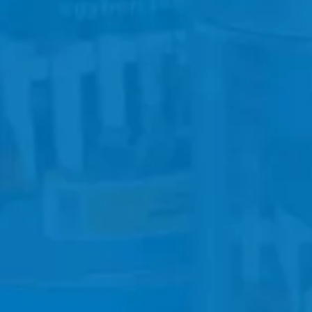
9737 Bük Kossuth u. 78.
+36 94 358-921
Útvonalak
Pócza Kft.
9737 Bük Kossuth L. u. 125.
+36 94 359-263
poczakft@pr.hu
Útvonalak
Koszegi Tüzép
9730 Kőszeg Alsó krt. 6.
+36 94 360-125
tuzep.szarnyas@t-online.hu