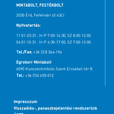
MINTABOLT, FESTÉKBOLT
2030 Érd, Fehérvári út 63/J.
Csab-Ati 2002 Bt.
9444 Fertőszentmiklós Szent István út 12.
Nyitvatartás:
+36 20 426-6128
11.01-03.31.: H-P 7:00-16:30; SZ 8:00-12:00
Útvonalak
04.01-10.31.: H-P 6:30-17:00; SZ 7:00-12:00
Tel./Fax:
+36 (23) 364-196
Ábrahám Miklós Sebestyén EV
Egrokorr Mintabolt
9444 Fertőszentmiklós Petofi u. 3.
6090 Kunszentmiklós Szent Erzsébet tér 8.
+36 99 544-076
Tel.:
+36 (76) 655-012
Útvonalak
PG Color Kft.
Impresszum
9400 Sopron Koszegi u. 6.
Visszaélés-, panaszbejelentési rendszerünk
+36 99 511-123