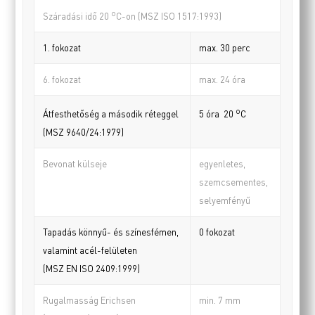
o
Száradási idő 20
C-on (MSZ ISO 1517:1993)
1. fokozat
max. 30 perc
6. fokozat
max. 24 óra
o
Átfesthetőség a második réteggel
5 óra 20
C
(MSZ 9640/24:1979)
Bevonat külseje
egyenletes,
szemcsementes,
selyemfényű
Tapadás könnyű- és színesfémen,
0 fokozat
valamint acél-felületen
(MSZ EN ISO 2409:1999)
Rugalmasság Erichsen
min. 7 mm