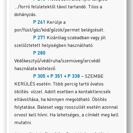
…/forró felületektől távol tartandó. Tilos a
dohányzás.
P 261
Kerülje a
por/füst/gáz/köd/gőzök/permet belégzését.
P 271
Kizárólag szabadban vagy jól
szellőztetett helyiségben használható.
P 280
Védőkesztyű/védőruha/szemüveg/arcvédő
használata kötelező.
P 305 + P 351 + P 338
– SZEMBE
KERÜLÉS esetén: Több percig tartó óvatos
öblítés vízzel. Adott esetben a kontaktlencsék
eltávolítása, ha könnyen megoldható. Öblítés
folytatása. Baleset vagy rosszullét esetén azonnal
orvost kell hívni. Ha lehetséges, a címkét meg kell
mutatni.