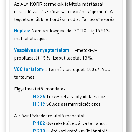
Az ALVIKORR termékek felvitele mártással,
ecseteléssel és szórással egyaránt végezhető. A
legcélszerűbb felhordási mód az “airless” szórás.
Hígítás:
Nem szükséges, de IZOFIX Hígító 513-
mal lehetséges.
Veszélyes anyagtartalom:
, 1-metoxi-2-
propilacetát 15 %, izobutilacetát 13 %,
VOC tartalom
: a termék legfeljebb 500 g/l VOC-t
tartalmaz
Figyelmeztető mondatok:
H 226
Tűzveszélyes folyadék és gőz.
H 319
Súlyos szemirritációt okoz.
A z óvintézkedésre utaló mondatok:
P 102
Gyerekektől elzárva tartandó.
P 210
Hőtől/szikrától/nyílt lángtól/