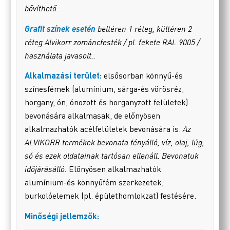
bővíthető.
Grafit színek esetén
beltéren 1 réteg, kültéren 2
réteg Alvikorr zománcfesték / pl. fekete RAL 9005 /
használata javasolt..
Alkalmazási terület:
elsősorban könnyű-és
színesfémek (alumínium, sárga-és vörösréz,
horgany, ón, ónozott és horganyzott felületek)
bevonására alkalmasak, de előnyösen
alkalmazhatók acélfelületek bevonására is.
Az
ALVIKORR termékek bevonata fényálló, víz, olaj, lúg,
só és ezek oldatainak tartósan ellenáll. Bevonatuk
időjárásálló.
Előnyösen alkalmazhatók
alumínium-és könnyűfém szerkezetek,
burkolóelemek (pl. épülethomlokzat) festésére.
Minőségi jellemzők: