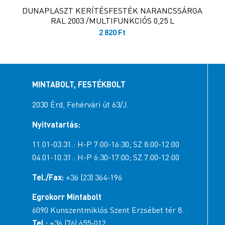
DUNAPLASZT KERÍTÉSFESTÉK NARANCSSÁRGA
RAL 2003 /MULTIFUNKCIÓS 0,25 L
2 820
Ft
MINTABOLT, FESTÉKBOLT
2030 Érd, Fehérvári út 63/J.
Nyitvatartás:
11.01-03.31.: H-P 7:00-16:30; SZ 8:00-12:00
04.01-10.31.: H-P 6:30-17:00; SZ 7:00-12:00
Tel./Fax:
+36 (23) 364-196
Egrokorr Mintabolt
6090 Kunszentmiklós Szent Erzsébet tér 8.
Tel.:
+36 (76) 655-012