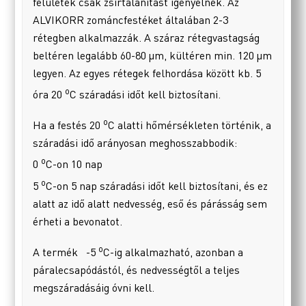
felületek csak zsírtalanítást igényelnek. Az
ALVIKORR zománcfestéket általában 2-3
rétegben alkalmazzák. A száraz rétegvastagság
beltéren legalább 60-80 µm, kültéren min. 120 µm
legyen. Az egyes rétegek felhordása között kb. 5
o
óra 20
C száradási időt kell biztosítani.
o
Ha a festés 20
C alatti hőmérsékleten történik, a
száradási idő arányosan meghosszabbodik:
o
0
C-on 10 nap
o
5
C-on 5 nap száradási időt kell biztosítani, és ez
alatt az idő alatt nedvesség, eső és párásság sem
érheti a bevonatot.
o
A termék -5
C-ig alkalmazható, azonban a
páralecsapódástól, és nedvességtől a teljes
megszáradásáig óvni kell.