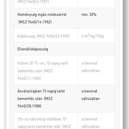
(MSZ 9640/6:1987)
Keménység ingás módszerrel
min. 30%
(MSZ 9640/14:1982)
2
Kiadósság (MSZ 9650/22:1989)
6 m
/kg/100µ
Ellenállóképesség
o
a bevonat
Vízben 20
C-on, 15 napig tartó
változatlan
bemerítés után (MSZ
9640/11:1983)
Ásványolajban 15 napig tartó
a bevonat
bemerítés után (MSZ
változatlan
9640/28:1988)
3%-os nátronlúg-oldatban 15
a bevonat
napig tartó bemerítés után (MSZ
változatlan