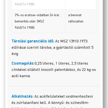
9640/14:1988)
3%-os ecetsav-oldatban 24 órai
a bevonat
bemerítés után (MSZ
változatlan
9640/14:1988)
Tárolási garanciális idő:
Az MSZ 13910:1973
előírásai szerint tárolva, a gyártástól számított 5
évig.
Csomagolás
:0,25 literes, 1 literes, 2,5 literes
címkével ellátott ónozott patentdoboz, és 22 kg-os
acél kanna.
Alkalmazás:
Az acélfelületeket oxidmentesíteni
és zsírtalanítani kell. A könnyű- és színesfém-