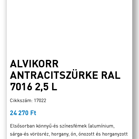
ALVIKORR
ANTRACITSZÜRKE RAL
7016 2,5 L
Cikkszám: 17022
24 270
Ft
Elsősorban könnyű-és színesfémek (alumínium,
sárga-és vörösréz, horgany, ón, ónozott és horganyzott