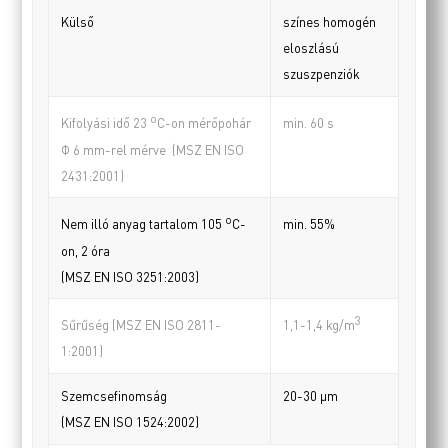
Külső
színes homogén
eloszlású
szuszpenziók
o
min. 60 s
Kifolyási idő 23
C-on mérőpohár
Φ 6 mm-rel mérve (MSZ EN ISO
2431:2001)
o
min. 55%
Nem illó anyag tartalom 105
C-
on, 2 óra
(MSZ EN ISO 3251:2003)
3
Sűrűség (MSZ EN ISO 2811-
1,1-1,4 kg/m
1:2001)
Szemcsefinomság
20-30 µm
(MSZ EN ISO 1524:2002)