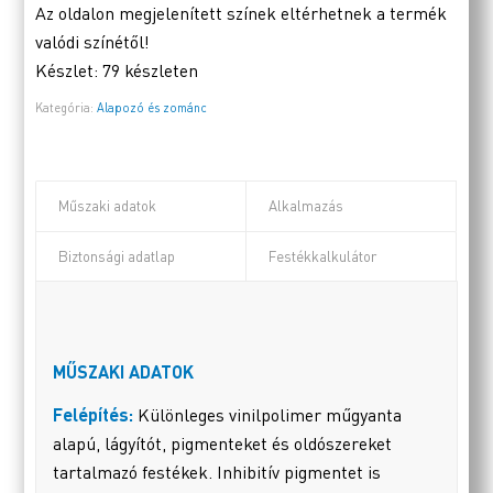
Az oldalon megjelenített színek eltérhetnek a termék
valódi színétől!
Készlet:
79 készleten
Kategória:
Alapozó és zománc
Műszaki adatok
Alkalmazás
Biztonsági adatlap
Festékkalkulátor
MŰSZAKI ADATOK
Felépítés:
Különleges vinilpolimer műgyanta
alapú, lágyítót, pigmenteket és oldószereket
tartalmazó festékek. Inhibitív pigmentet is