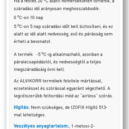
Ha a festés 20
C alatti hőmérsékleten történik, a
száradási idő arányosan meghosszabbodik:
o
0
C-on 10 nap
o
5
C-on 5 nap száradási időt kell biztosítani, és ez
alatt az idő alatt nedvesség, eső és párásság sem
érheti a bevonatot.
o
A termék -5
C-ig alkalmazható, azonban a
páralecsapódástól, és nedvességtől a teljes
megszáradásáig óvni kell.
Az ALVIKORR termékek felvitele mártással,
ecseteléssel és szórással egyaránt végezhető. A
legcélszerűbb felhordási mód az “airless” szórás.
Hígítás:
Nem szükséges, de IZOFIX Hígító 513-
mal lehetséges.
Veszélyes anyagtartalom:
, 1-metoxi-2-