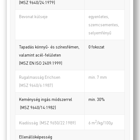
(MSZ 9640/24:1979)
Bevonat külseje
egyenletes,
szemcsementes,
selyemfényű
Tapadás könnyű- és színesfémen,
0 fokozat
valamint acél-felületen
(MSZ EN ISO 2409:1999)
Rugalmasság Erichsen
min. 7 mm
(MSZ 9640/6:1987)
Keménység ingás módszerrel
min. 30%
(MSZ 9640/14:1982)
2
Kiadósság (MSZ 9650/22:1989)
6 m
/kg/100µ
Ellenállóképesség