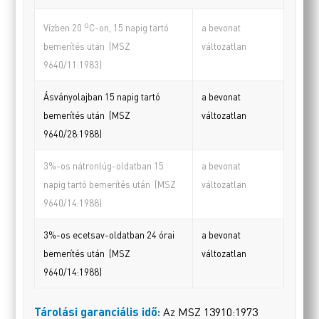
o
a bevonat
Vízben 20
C-on, 15 napig tartó
változatlan
bemerítés után (MSZ
9640/11:1983)
Ásványolajban 15 napig tartó
a bevonat
bemerítés után (MSZ
változatlan
9640/28:1988)
3%-os nátronlúg-oldatban 15
a bevonat
napig tartó bemerítés után (MSZ
változatlan
9640/14:1988)
3%-os ecetsav-oldatban 24 órai
a bevonat
bemerítés után (MSZ
változatlan
9640/14:1988)
Tárolási garanciális idő:
Az MSZ 13910:1973