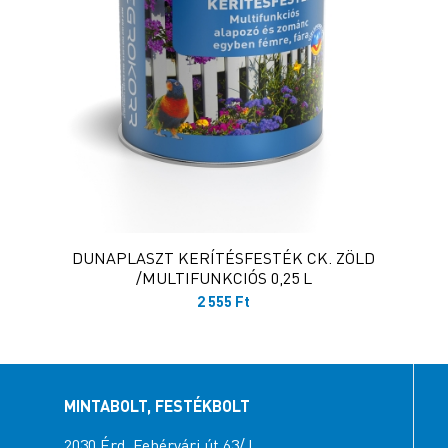
DUNAPLASZT KERÍTÉSFESTÉK CK. ZÖLD
/MULTIFUNKCIÓS 0,25 L
2 555
Ft
MINTABOLT, FESTÉKBOLT
2030 Érd, Fehérvári út 63/J.