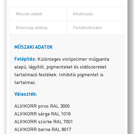
Műszaki adatok
Alkalmazás
Biztonsági adatlap
Festékkalkulátor
MŰSZAKI ADATOK
Felépítés:
Különleges vinilpolimer műgyanta
alapú, lágyítót, pigmenteket és oldószereket
tartalmazó festékek. Inhibitív pigmentet is
tartalmaz.
Választék:
ALVIKORR piros RAL 3000
ALVIKORR sárga RAL 1018
ALVIKORR szürke RAL 7001
ALVIKORR barna RAL 8017