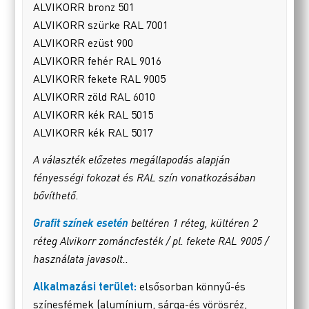
ALVIKORR bronz 501
ALVIKORR szürke RAL 7001
ALVIKORR ezüst 900
ALVIKORR fehér RAL 9016
ALVIKORR fekete RAL 9005
ALVIKORR zöld RAL 6010
ALVIKORR kék RAL 5015
ALVIKORR kék RAL 5017
A választék előzetes megállapodás alapján
fényességi fokozat és RAL szín vonatkozásában
bővíthető.
Grafit színek esetén
beltéren 1 réteg, kültéren 2
réteg Alvikorr zománcfesték / pl. fekete RAL 9005 /
használata javasolt..
Alkalmazási terület:
elsősorban könnyű-és
színesfémek (alumínium, sárga-és vörösréz,