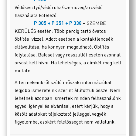
Védőkesztyű/védőruha/szemüveg/arcvédő
használata kötelező.
P 305 + P 351 + P 338
– SZEMBE
KERÜLÉS esetén: Több percig tartó óvatos
öblítés vízzel. Adott esetben a kontaktlencsék
eltávolítása, ha könnyen megoldható. Öblítés
folytatása. Baleset vagy rosszullét esetén azonnal
orvost kell hívni. Ha lehetséges, a címkét meg kell
mutatni.
A termékeinkről szóló műszaki információkat
legjobb ismereteink szerint állítottuk össze. Nem
lehetnek azonban ismertek minden felhasználónk
egyedi igényei és elvárásai, ezért kérjük, hogy a
közölt adatokat tájékoztató jelleggel vegyék
figyelembe, azokért felelősséget nem vállalunk.