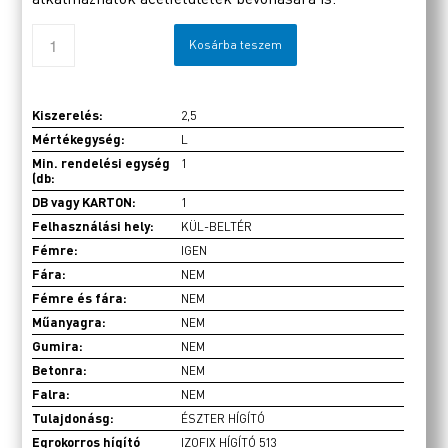
Kosárba teszem
Kiszerelés:
2,5
Mértékegység:
L
Min. rendelési egység
1
(db:
DB vagy KARTON:
1
Felhasználási hely:
KÜL-BELTÉR
Fémre:
IGEN
Fára:
NEM
Fémre és fára:
NEM
Műanyagra:
NEM
Gumira:
NEM
Betonra:
NEM
Falra:
NEM
Tulajdonásg:
ÉSZTER HÍGÍTÓ
Egrokorros hígító
IZOFIX HÍGÍTÓ 513