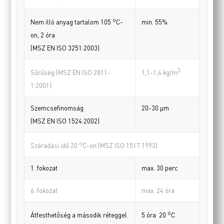
o
min. 55%
Nem illó anyag tartalom 105
C-
on, 2 óra
(MSZ EN ISO 3251:2003)
3
Sűrűség (MSZ EN ISO 2811-
1,1-1,4 kg/m
1:2001)
Szemcsefinomság
20-30 µm
(MSZ EN ISO 1524:2002)
o
Száradási idő 20
C-on (MSZ ISO 1517:1993)
1. fokozat
max. 30 perc
6. fokozat
max. 24 óra
o
Átfesthetőség a második réteggel
5 óra 20
C