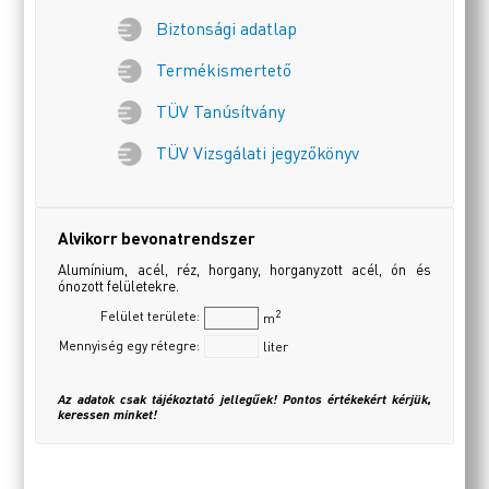
Biztonsági adatlap
Termékismertető
TÜV Tanúsítvány
TÜV Vizsgálati jegyzőkönyv
Alvikorr bevonatrendszer
Alumínium, acél, réz, horgany, horganyzott acél, ón és
ónozott felületekre.
2
Felület területe:
m
Mennyiség egy rétegre:
liter
Az adatok csak tájékoztató jellegűek! Pontos értékekért kérjük,
keressen minket!