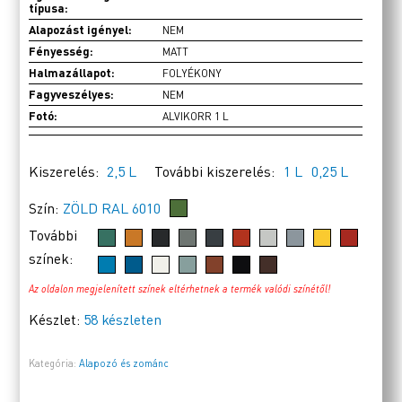
típusa:
Alapozást igényel:
NEM
Fényesség:
MATT
Halmazállapot:
FOLYÉKONY
Fagyveszélyes:
NEM
Fotó:
ALVIKORR 1 L
Kiszerelés:
2,5 L
További kiszerelés:
1 L
0,25 L
Szín:
ZÖLD RAL 6010
További
színek:
Az oldalon megjelenített színek eltérhetnek a termék valódi színétől!
Készlet:
58 készleten
Kategória:
Alapozó és zománc