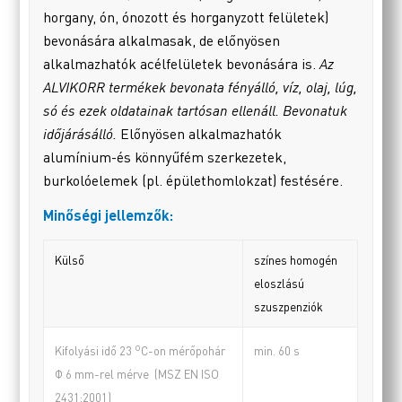
horgany, ón, ónozott és horganyzott felületek)
bevonására alkalmasak, de előnyösen
alkalmazhatók acélfelületek bevonására is.
Az
ALVIKORR termékek bevonata fényálló, víz, olaj, lúg,
só és ezek oldatainak tartósan ellenáll. Bevonatuk
időjárásálló.
Előnyösen alkalmazhatók
alumínium-és könnyűfém szerkezetek,
burkolóelemek (pl. épülethomlokzat) festésére.
Minőségi jellemzők:
Külső
színes homogén
eloszlású
szuszpenziók
o
min. 60 s
Kifolyási idő 23
C-on mérőpohár
Φ 6 mm-rel mérve (MSZ EN ISO
2431:2001)