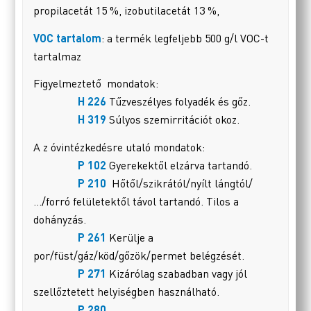
propilacetát 15 %, izobutilacetát 13 %,
VOC tartalom
: a termék legfeljebb 500 g/l VOC-t
tartalmaz
Figyelmeztető mondatok:
H 226
Tűzveszélyes folyadék és gőz.
H 319
Súlyos szemirritációt okoz.
A z óvintézkedésre utaló mondatok:
P 102
Gyerekektől elzárva tartandó.
P 210
Hőtől/szikrától/nyílt lángtól/
…/forró felületektől távol tartandó. Tilos a
dohányzás.
P 261
Kerülje a
por/füst/gáz/köd/gőzök/permet belégzését.
P 271
Kizárólag szabadban vagy jól
szellőztetett helyiségben használható.
P 280