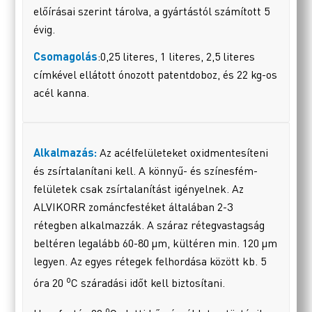
előírásai szerint tárolva, a gyártástól számított 5
évig.
Csomagolás
:0,25 literes, 1 literes, 2,5 literes
címkével ellátott ónozott patentdoboz, és 22 kg-os
acél kanna.
Alkalmazás:
Az acélfelületeket oxidmentesíteni
és zsírtalanítani kell. A könnyű- és színesfém-
felületek csak zsírtalanítást igényelnek. Az
ALVIKORR zománcfestéket általában 2-3
rétegben alkalmazzák. A száraz rétegvastagság
beltéren legalább 60-80 µm, kültéren min. 120 µm
legyen. Az egyes rétegek felhordása között kb. 5
o
óra 20
C száradási időt kell biztosítani.
o