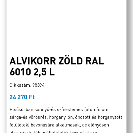
ALVIKORR ZÖLD RAL
6010 2,5 L
Cikkszám: 98394
24 270
Ft
Elsősorban könnyű-és színesfémek (alumínium,
sárga-és vörösréz, horgany, ón, ónozott és horganyzott
felületek) bevonására alkalmasak, de előnyösen
alkalmazhatók acélfelületek bevonására is.