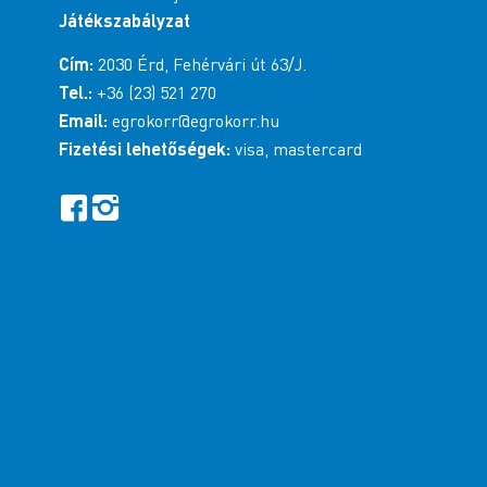
Játékszabályzat
Cím:
2030 Érd, Fehérvári út 63/J.
Tel.:
+36 (23) 521 270
Email:
egrokorr@egrokorr.hu
Fizetési lehetőségek:
visa, mastercard