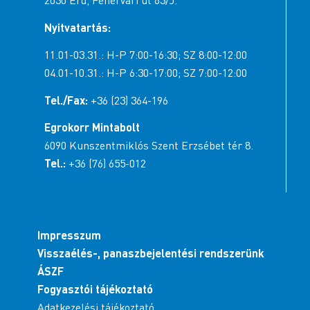
2030 Érd, Fehérvári út 63/J.
Nyitvatartás:
11.01-03.31.: H-P 7:00-16:30; SZ 8:00-12:00
04.01-10.31.: H-P 6:30-17:00; SZ 7:00-12:00
Tel./Fax:
+36 (23) 364-196
Egrokorr Mintabolt
6090 Kunszentmiklós Szent Erzsébet tér 8.
Tel.:
+36 (76) 655-012
Impresszum
Visszaélés-, panaszbejelentési rendszerünk
ÁSZF
Fogyasztói tájékoztató
Adatkezelési tájékoztató