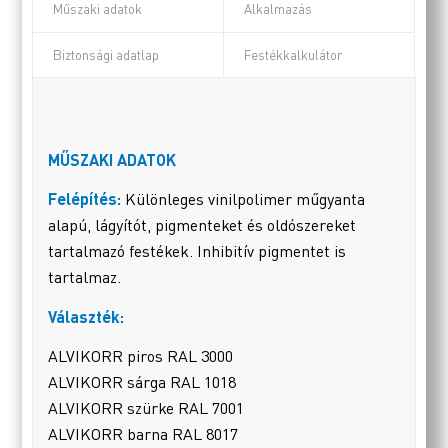
Műszaki adatok
Alkalmazás
Biztonsági adatlap
Festékkalkulátor
MŰSZAKI ADATOK
Felépítés:
Különleges vinilpolimer műgyanta
alapú, lágyítót, pigmenteket és oldószereket
tartalmazó festékek. Inhibitív pigmentet is
tartalmaz.
Választék:
ALVIKORR piros RAL 3000
ALVIKORR sárga RAL 1018
ALVIKORR szürke RAL 7001
ALVIKORR barna RAL 8017