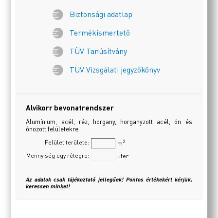
Biztonsági adatlap
Termékismertető
TÜV Tanúsítvány
TÜV Vizsgálati jegyzőkönyv
Alvikorr bevonatrendszer
Alumínium, acél, réz, horgany, horganyzott acél, ón és
ónozott felületekre.
2
Felület területe:
m
Mennyiség egy rétegre:
liter
Az adatok csak tájékoztató jellegűek! Pontos értékekért kérjük,
keressen minket!