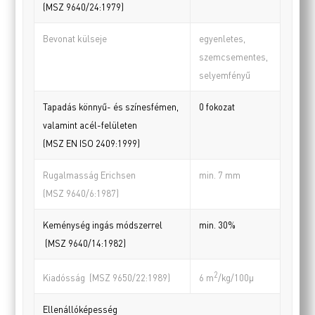
(MSZ 9640/24:1979)
Bevonat külseje
egyenletes,
szemcsementes,
selyemfényű
Tapadás könnyű- és színesfémen,
0 fokozat
valamint acél-felületen
(MSZ EN ISO 2409:1999)
Rugalmasság Erichsen
min. 7 mm
(MSZ 9640/6:1987)
Keménység ingás módszerrel
min. 30%
(MSZ 9640/14:1982)
2
Kiadósság (MSZ 9650/22:1989)
6 m
/kg/100µ
Ellenállóképesség