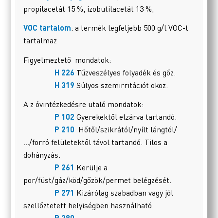
propilacetát 15 %, izobutilacetát 13 %,
VOC tartalom
: a termék legfeljebb 500 g/l VOC-t
tartalmaz
Figyelmeztető mondatok:
H 226
Tűzveszélyes folyadék és gőz.
H 319
Súlyos szemirritációt okoz.
A z óvintézkedésre utaló mondatok:
P 102
Gyerekektől elzárva tartandó.
P 210
Hőtől/szikrától/nyílt lángtól/
…/forró felületektől távol tartandó. Tilos a
dohányzás.
P 261
Kerülje a
por/füst/gáz/köd/gőzök/permet belégzését.
P 271
Kizárólag szabadban vagy jól
szellőztetett helyiségben használható.
P 280