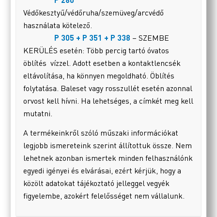
Védőkesztyű/védőruha/szemüveg/arcvédő
használata kötelező.
P 305 + P 351 + P 338
– SZEMBE
KERÜLÉS esetén: Több percig tartó óvatos
öblítés vízzel. Adott esetben a kontaktlencsék
eltávolítása, ha könnyen megoldható. Öblítés
folytatása. Baleset vagy rosszullét esetén azonnal
orvost kell hívni. Ha lehetséges, a címkét meg kell
mutatni.
A termékeinkről szóló műszaki információkat
legjobb ismereteink szerint állítottuk össze. Nem
lehetnek azonban ismertek minden felhasználónk
egyedi igényei és elvárásai, ezért kérjük, hogy a
közölt adatokat tájékoztató jelleggel vegyék
figyelembe, azokért felelősséget nem vállalunk.