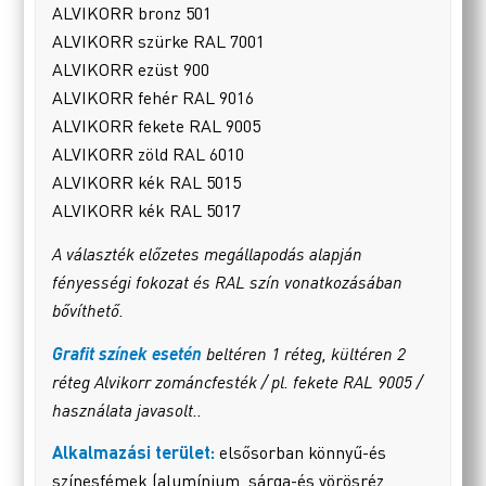
ALVIKORR bronz 501
ALVIKORR szürke RAL 7001
ALVIKORR ezüst 900
ALVIKORR fehér RAL 9016
ALVIKORR fekete RAL 9005
ALVIKORR zöld RAL 6010
ALVIKORR kék RAL 5015
ALVIKORR kék RAL 5017
A választék előzetes megállapodás alapján
fényességi fokozat és RAL szín vonatkozásában
bővíthető.
Grafit színek esetén
beltéren 1 réteg, kültéren 2
réteg Alvikorr zománcfesték / pl. fekete RAL 9005 /
használata javasolt..
Alkalmazási terület:
elsősorban könnyű-és
színesfémek (alumínium, sárga-és vörösréz,