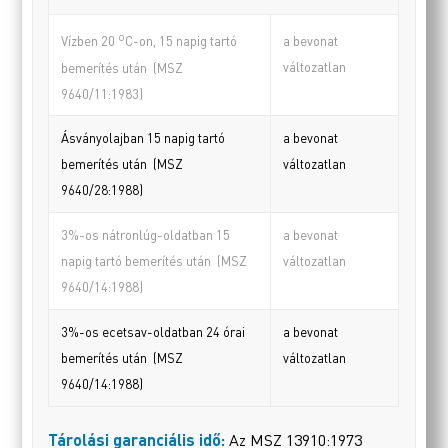
o
a bevonat
Vízben 20
C-on, 15 napig tartó
változatlan
bemerítés után (MSZ
9640/11:1983)
Ásványolajban 15 napig tartó
a bevonat
bemerítés után (MSZ
változatlan
9640/28:1988)
3%-os nátronlúg-oldatban 15
a bevonat
napig tartó bemerítés után (MSZ
változatlan
9640/14:1988)
3%-os ecetsav-oldatban 24 órai
a bevonat
bemerítés után (MSZ
változatlan
9640/14:1988)
Tárolási garanciális idő:
Az MSZ 13910:1973