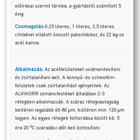
előírásai szerint tárolva, a gyártástól számított 5
évig.
Csomagolás
:0,25 literes, 1 literes, 2,5 literes
címkével ellátott ónozott patentdoboz, és 22 kg-os
acél kanna.
Alkalmazás:
Az acélfelületeket oxidmentesíteni
és zsírtalanítani kell. A könnyű- és színesfém-
felületek csak zsírtalanítást igényelnek. Az
ALVIKORR zománcfestéket általában 2-3
rétegben alkalmazzák. A száraz rétegvastagság
beltéren legalább 60-80 µm, kültéren min. 120 µm
legyen. Az egyes rétegek felhordása között kb. 5
o
óra 20
C száradási időt kell biztosítani.