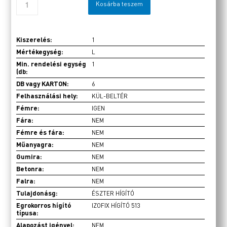
Kosárba teszem
Kiszerelés:
1
Mértékegység:
L
Min. rendelési egység
1
(db:
DB vagy KARTON:
6
Felhasználási hely:
KÜL-BELTÉR
Fémre:
IGEN
Fára:
NEM
Fémre és fára:
NEM
Műanyagra:
NEM
Gumira:
NEM
Betonra:
NEM
Falra:
NEM
Tulajdonásg:
ÉSZTER HÍGÍTÓ
Egrokorros hígító
IZOFIX HÍGÍTÓ 513
típusa:
Alapozást igényel:
NEM