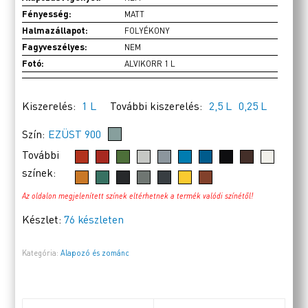
Fényesség:
MATT
Halmazállapot:
FOLYÉKONY
Fagyveszélyes:
NEM
Fotó:
ALVIKORR 1 L
Kiszerelés:
1 L
További kiszerelés:
2,5 L
0,25 L
Szín:
EZÜST 900
További
színek:
Az oldalon megjelenített színek eltérhetnek a termék valódi színétől!
Készlet:
76 készleten
Kategória:
Alapozó és zománc