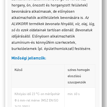
horgany, ón, ónozott és horganyzott felületek)
bevonására alkalmasak, de előnyösen
alkalmazhatók acélfelületek bevonására is.
Az
ALVIKORR termékek bevonata fényálló, víz, olaj, lúg,
só és ezek oldatainak tartósan ellenáll. Bevonatuk
időjárásálló.
Előnyösen alkalmazhatók
alumínium-és könnyűfém szerkezetek,
burkolóelemek (pl. épülethomlokzat) festésére.
Minőségi jellemzők:
Külső
színes homogén
eloszlású
szuszpenziók
o
min. 60 s
Kifolyási idő 23
C-on mérőpohár
Φ 6 mm-rel mérve (MSZ EN ISO
2431:2001)