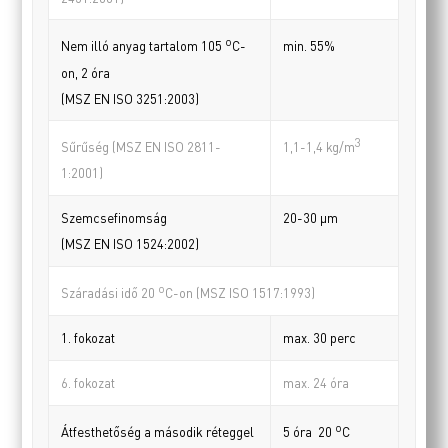
o
min. 55%
Nem illó anyag tartalom 105
C-
on, 2 óra
(MSZ EN ISO 3251:2003)
3
Sűrűség (MSZ EN ISO 2811-
1,1-1,4 kg/m
1:2001)
Szemcsefinomság
20-30 µm
(MSZ EN ISO 1524:2002)
o
Száradási idő 20
C-on (MSZ ISO 1517:1993)
1. fokozat
max. 30 perc
6. fokozat
max. 24 óra
o
Átfesthetőség a második réteggel
5 óra 20
C