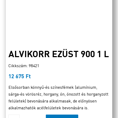
ALVIKORR EZÜST 900 1 L
Cikkszám: 98421
12 675
Ft
Elsősorban könnyű-és színesfémek (alumínium,
sárga-és vörösréz, horgany, ón, ónozott és horganyzott
felületek) bevonására alkalmasak, de előnyösen
alkalmazhatók acélfelületek bevonására is.