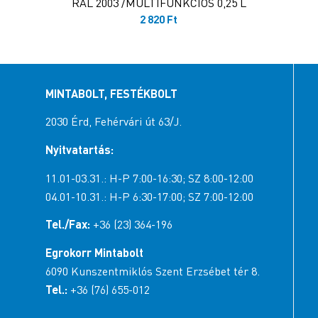
RAL 2003 /MULTIFUNKCIÓS 0,25 L
2 820
Ft
MINTABOLT, FESTÉKBOLT
2030 Érd, Fehérvári út 63/J.
Nyitvatartás:
11.01-03.31.: H-P 7:00-16:30; SZ 8:00-12:00
04.01-10.31.: H-P 6:30-17:00; SZ 7:00-12:00
Tel./Fax:
+36 (23) 364-196
Egrokorr Mintabolt
6090 Kunszentmiklós Szent Erzsébet tér 8.
Tel.:
+36 (76) 655-012