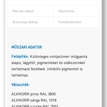
Műszaki adatok
Alkalmazás
Biztonsági adatlap
Festékkalkulátor
MŰSZAKI ADATOK
Felépítés:
Különleges vinilpolimer műgyanta
alapú, lágyítót, pigmenteket és oldószereket
tartalmazó festékek. Inhibitív pigmentet is
tartalmaz.
Választék:
ALVIKORR piros RAL 3000
ALVIKORR sárga RAL 1018
ALVIKORR szürke RAL 7001