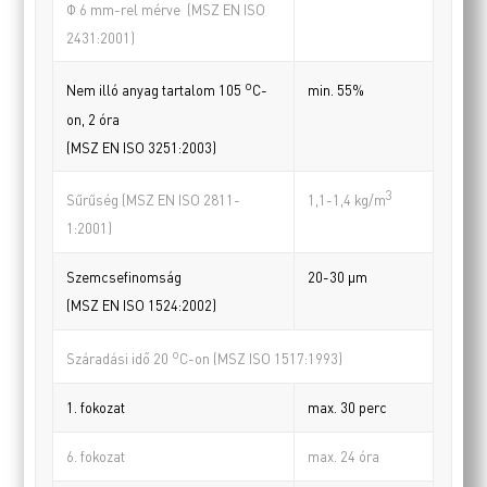
Φ 6 mm-rel mérve (MSZ EN ISO
2431:2001)
o
min. 55%
Nem illó anyag tartalom 105
C-
on, 2 óra
(MSZ EN ISO 3251:2003)
3
Sűrűség (MSZ EN ISO 2811-
1,1-1,4 kg/m
1:2001)
Szemcsefinomság
20-30 µm
(MSZ EN ISO 1524:2002)
o
Száradási idő 20
C-on (MSZ ISO 1517:1993)
1. fokozat
max. 30 perc
6. fokozat
max. 24 óra