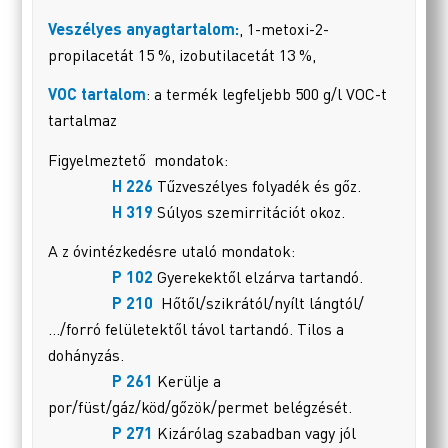
Veszélyes anyagtartalom:
, 1-metoxi-2-
propilacetát 15 %, izobutilacetát 13 %,
VOC tartalom
: a termék legfeljebb 500 g/l VOC-t
tartalmaz
Figyelmeztető mondatok:
H 226
Tűzveszélyes folyadék és gőz.
H 319
Súlyos szemirritációt okoz.
A z óvintézkedésre utaló mondatok:
P 102
Gyerekektől elzárva tartandó.
P 210
Hőtől/szikrától/nyílt lángtól/
…/forró felületektől távol tartandó. Tilos a
dohányzás.
P 261
Kerülje a
por/füst/gáz/köd/gőzök/permet belégzését.
P 271
Kizárólag szabadban vagy jól