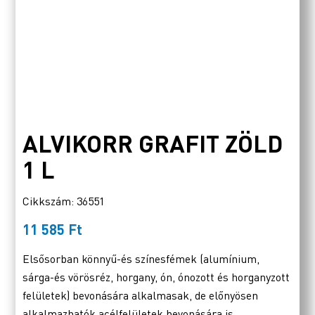
ALVIKORR GRAFIT ZÖLD
1 L
Cikkszám: 36551
11 585
Ft
Elsősorban könnyű-és színesfémek (alumínium,
sárga-és vörösréz, horgany, ón, ónozott és horganyzott
felületek) bevonására alkalmasak, de előnyösen
alkalmazhatók acélfelületek bevonására is.