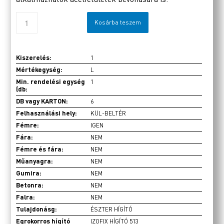
Kosárba teszem
Kiszerelés:
1
Mértékegység:
L
Min. rendelési egység
1
(db:
DB vagy KARTON:
6
Felhasználási hely:
KÜL-BELTÉR
Fémre:
IGEN
Fára:
NEM
Fémre és fára:
NEM
Műanyagra:
NEM
Gumira:
NEM
Betonra:
NEM
Falra:
NEM
Tulajdonásg:
ÉSZTER HÍGÍTÓ
Egrokorros hígító
IZOFIX HÍGÍTÓ 513