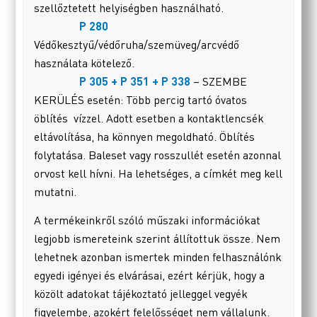
szellőztetett helyiségben használható.
P 280
Védőkesztyű/védőruha/szemüveg/arcvédő
használata kötelező.
P 305 + P 351 + P 338
– SZEMBE
KERÜLÉS esetén: Több percig tartó óvatos
öblítés vízzel. Adott esetben a kontaktlencsék
eltávolítása, ha könnyen megoldható. Öblítés
folytatása. Baleset vagy rosszullét esetén azonnal
orvost kell hívni. Ha lehetséges, a címkét meg kell
mutatni.
A termékeinkről szóló műszaki információkat
legjobb ismereteink szerint állítottuk össze. Nem
lehetnek azonban ismertek minden felhasználónk
egyedi igényei és elvárásai, ezért kérjük, hogy a
közölt adatokat tájékoztató jelleggel vegyék
figyelembe, azokért felelősséget nem vállalunk.