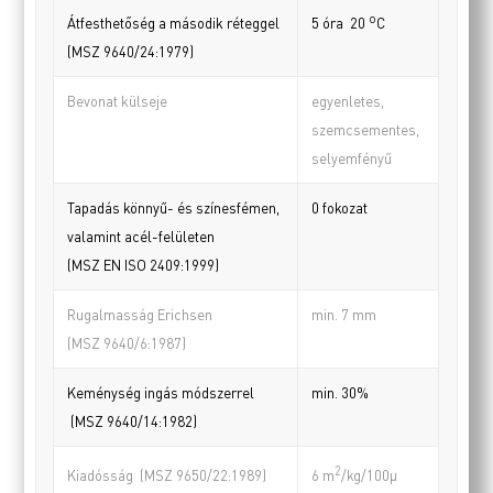
o
Átfesthetőség a második réteggel
5 óra 20
C
(MSZ 9640/24:1979)
Bevonat külseje
egyenletes,
szemcsementes,
selyemfényű
Tapadás könnyű- és színesfémen,
0 fokozat
valamint acél-felületen
(MSZ EN ISO 2409:1999)
Rugalmasság Erichsen
min. 7 mm
(MSZ 9640/6:1987)
Keménység ingás módszerrel
min. 30%
(MSZ 9640/14:1982)
2
Kiadósság (MSZ 9650/22:1989)
6 m
/kg/100µ