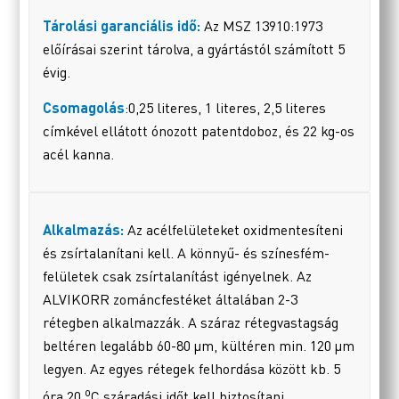
Tárolási garanciális idő:
Az MSZ 13910:1973
előírásai szerint tárolva, a gyártástól számított 5
évig.
Csomagolás
:0,25 literes, 1 literes, 2,5 literes
címkével ellátott ónozott patentdoboz, és 22 kg-os
acél kanna.
Alkalmazás:
Az acélfelületeket oxidmentesíteni
és zsírtalanítani kell. A könnyű- és színesfém-
felületek csak zsírtalanítást igényelnek. Az
ALVIKORR zománcfestéket általában 2-3
rétegben alkalmazzák. A száraz rétegvastagság
beltéren legalább 60-80 µm, kültéren min. 120 µm
legyen. Az egyes rétegek felhordása között kb. 5
o
óra 20
C száradási időt kell biztosítani.