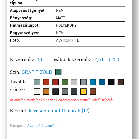
típusa:
Alapozást igényel:
NEM
Fényesség:
MATT
Halmazállapot:
FOLYÉKONY
Fagyveszélyes:
NEM
Fotó:
ALVIKORR 1 L
Kiszerelés:
1 L
További kiszerelés:
2,5 L
0,25 L
Szín:
GRAFIT ZÖLD
További
színek:
Az oldalon megjelenített színek eltérhetnek a termék valódi színétől!
Készlet:
kevesebb mint 50 darab (17)
Kategória:
Alapozó és zománc