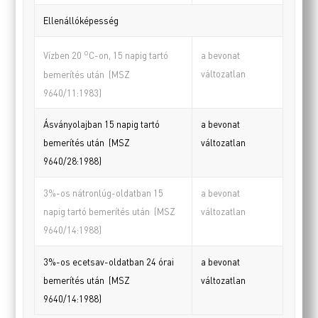
Ellenállóképesség
o
a bevonat
Vízben 20
C-on, 15 napig tartó
változatlan
bemerítés után (MSZ
9640/11:1983)
Ásványolajban 15 napig tartó
a bevonat
bemerítés után (MSZ
változatlan
9640/28:1988)
3%-os nátronlúg-oldatban 15
a bevonat
napig tartó bemerítés után (MSZ
változatlan
9640/14:1988)
3%-os ecetsav-oldatban 24 órai
a bevonat
bemerítés után (MSZ
változatlan
9640/14:1988)