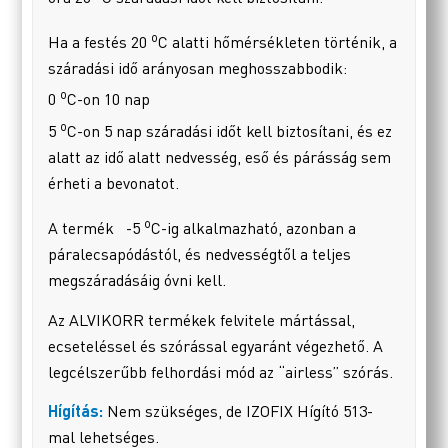
o
Ha a festés 20
C alatti hőmérsékleten történik, a
száradási idő arányosan meghosszabbodik:
o
0
C-on 10 nap
o
5
C-on 5 nap száradási időt kell biztosítani, és ez
alatt az idő alatt nedvesség, eső és párásság sem
érheti a bevonatot.
o
A termék -5
C-ig alkalmazható, azonban a
páralecsapódástól, és nedvességtől a teljes
megszáradásáig óvni kell.
Az ALVIKORR termékek felvitele mártással,
ecseteléssel és szórással egyaránt végezhető. A
legcélszerűbb felhordási mód az “airless” szórás.
Hígítás:
Nem szükséges, de IZOFIX Hígító 513-
mal lehetséges.