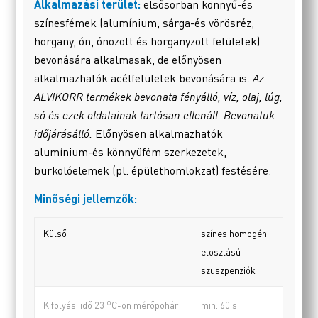
Alkalmazási terület:
elsősorban könnyű-és
színesfémek (alumínium, sárga-és vörösréz,
horgany, ón, ónozott és horganyzott felületek)
bevonására alkalmasak, de előnyösen
alkalmazhatók acélfelületek bevonására is.
Az
ALVIKORR termékek bevonata fényálló, víz, olaj, lúg,
só és ezek oldatainak tartósan ellenáll. Bevonatuk
időjárásálló.
Előnyösen alkalmazhatók
alumínium-és könnyűfém szerkezetek,
burkolóelemek (pl. épülethomlokzat) festésére.
Minőségi jellemzők:
Külső
színes homogén
eloszlású
szuszpenziók
o
min. 60 s
Kifolyási idő 23
C-on mérőpohár