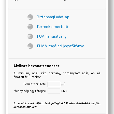
Biztonsági adatlap
Termékismertető
TÜV Tanúsítvány
TÜV Vizsgálati jegyzőkönyv
Alvikorr bevonatrendszer
Alumínium, acél, réz, horgany, horganyzott acél, ón és
ónozott felületekre.
2
Felület területe:
m
Mennyiség egy rétegre:
liter
Az adatok csak tájékoztató jellegűek! Pontos értékekért kérjük,
keressen minket!