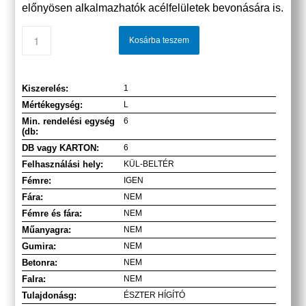
előnyösen alkalmazhatók acélfelületek bevonására is.
Kosárba teszem
Kiszerelés:
1
Mértékegység:
L
Min. rendelési egység
6
(db:
DB vagy KARTON:
6
Felhasználási hely:
KÜL-BELTÉR
Fémre:
IGEN
Fára:
NEM
Fémre és fára:
NEM
Műanyagra:
NEM
Gumira:
NEM
Betonra:
NEM
Falra:
NEM
Tulajdonásg:
ÉSZTER HÍGÍTÓ