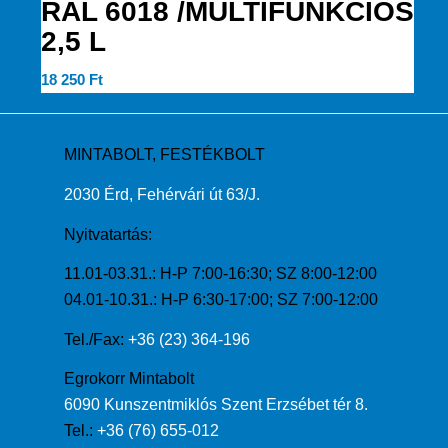
RAL 6018 /MULTIFUNKCIÓS
2,5 L
18 250
Ft
MINTABOLT, FESTÉKBOLT
2030 Érd, Fehérvári út 63/J.
Nyitvatartás:
11.01-03.31.: H-P 7:00-16:30; SZ 8:00-12:00
04.01-10.31.: H-P 6:30-17:00; SZ 7:00-12:00
Tel./Fax:
+36 (23) 364-196
Egrokorr Mintabolt
6090 Kunszentmiklós Szent Erzsébet tér 8.
Tel.:
+36 (76) 655-012