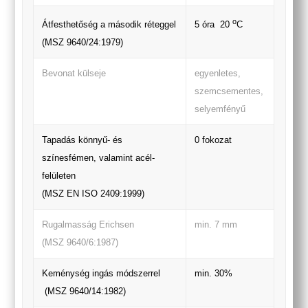
o
Átfesthetőség a második réteggel
5 óra 20
C
(MSZ 9640/24:1979)
Bevonat külseje
egyenletes,
szemcsementes,
selyemfényű
Tapadás könnyű- és
0 fokozat
színesfémen, valamint acél-
felületen
(MSZ EN ISO 2409:1999)
Rugalmasság Erichsen
min. 7 mm
(MSZ 9640/6:1987)
Keménység ingás módszerrel
min. 30%
(MSZ 9640/14:1982)