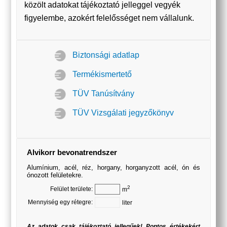
közölt adatokat tájékoztató jelleggel vegyék
figyelembe, azokért felelősséget nem vállalunk.
Biztonsági adatlap
Termékismertető
TÜV Tanúsítvány
TÜV Vizsgálati jegyzőkönyv
Alvikorr bevonatrendszer
Alumínium, acél, réz, horgany, horganyzott acél, ón és
ónozott felületekre.
2
Felület területe:
m
Mennyiség egy rétegre:
liter
Az adatok csak tájékoztató jellegűek! Pontos értékekért