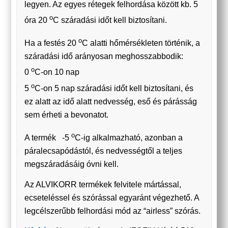
legyen. Az egyes rétegek felhordása között kb. 5
o
óra 20
C száradási időt kell biztosítani.
o
Ha a festés 20
C alatti hőmérsékleten történik, a
száradási idő arányosan meghosszabbodik:
o
0
C-on 10 nap
o
5
C-on 5 nap száradási időt kell biztosítani, és
ez alatt az idő alatt nedvesség, eső és párásság
sem érheti a bevonatot.
o
A termék -5
C-ig alkalmazható, azonban a
páralecsapódástól, és nedvességtől a teljes
megszáradásáig óvni kell.
Az ALVIKORR termékek felvitele mártással,
ecseteléssel és szórással egyaránt végezhető. A
legcélszerűbb felhordási mód az “airless” szórás.