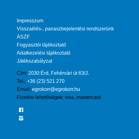
Impresszum
Visszaélés-, panaszbejelentési rendszerünk
ÁSZF
Fogyasztói tájékoztató
Adatkezelési tájékoztató
Játékszabályzat
Cím:
2030 Érd, Fehérvári út 63/J.
Tel.:
+36 (23) 521 270
Email:
egrokorr@egrokorr.hu
Fizetési lehetőségek:
visa, mastercard