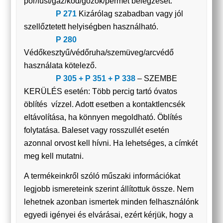
por/füst/gáz/köd/gőzök/permet belégzését.
P 271
Kizárólag szabadban vagy jól
szellőztetett helyiségben használható.
P 280
Védőkesztyű/védőruha/szemüveg/arcvédő
használata kötelező.
P 305 + P 351 + P 338
– SZEMBE
KERÜLÉS esetén: Több percig tartó óvatos
öblítés vízzel. Adott esetben a kontaktlencsék
eltávolítása, ha könnyen megoldható. Öblítés
folytatása. Baleset vagy rosszullét esetén
azonnal orvost kell hívni. Ha lehetséges, a címkét
meg kell mutatni.
A termékeinkről szóló műszaki információkat
legjobb ismereteink szerint állítottuk össze. Nem
lehetnek azonban ismertek minden felhasználónk
egyedi igényei és elvárásai, ezért kérjük, hogy a