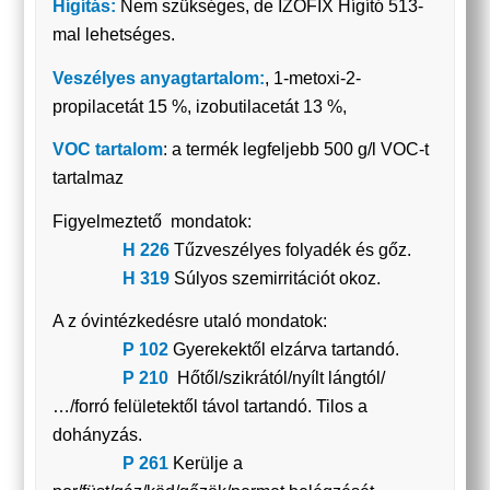
Hígítás:
Nem szükséges, de IZOFIX Hígító 513-
mal lehetséges.
Veszélyes anyagtartalom:
, 1-metoxi-2-
propilacetát 15 %, izobutilacetát 13 %,
VOC tartalom
: a termék legfeljebb 500 g/l VOC-t
tartalmaz
Figyelmeztető mondatok:
H 226
Tűzveszélyes folyadék és gőz.
H 319
Súlyos szemirritációt okoz.
A z óvintézkedésre utaló mondatok:
P 102
Gyerekektől elzárva tartandó.
P 210
Hőtől/szikrától/nyílt lángtól/
…/forró felületektől távol tartandó. Tilos a
dohányzás.
P 261
Kerülje a