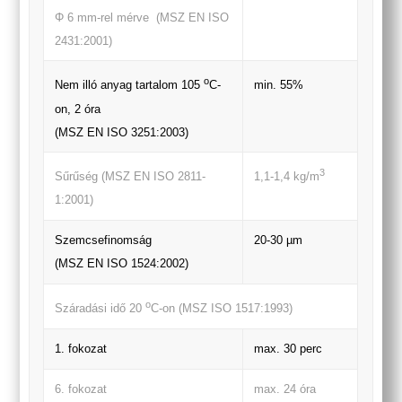
Φ 6 mm-rel mérve (MSZ EN ISO
2431:2001)
o
min. 55%
Nem illó anyag tartalom 105
C-
on, 2 óra
(MSZ EN ISO 3251:2003)
3
Sűrűség (MSZ EN ISO 2811-
1,1-1,4 kg/m
1:2001)
Szemcsefinomság
20-30 µm
(MSZ EN ISO 1524:2002)
o
Száradási idő 20
C-on (MSZ ISO 1517:1993)
1. fokozat
max. 30 perc
6. fokozat
max. 24 óra