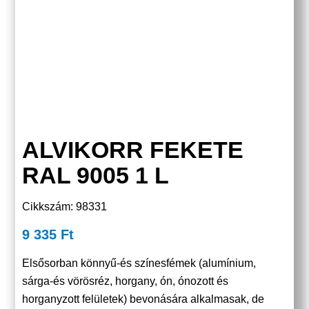
ALVIKORR FEKETE
RAL 9005 1 L
Cikkszám: 98331
9 335
Ft
Elsősorban könnyű-és színesfémek (alumínium,
sárga-és vörösréz, horgany, ón, ónozott és
horganyzott felületek) bevonására alkalmasak, de