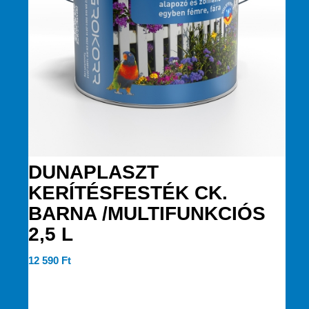
DUNAPLASZT
KERÍTÉSFESTÉK CK.
BARNA /MULTIFUNKCIÓS
2,5 L
12 590
Ft