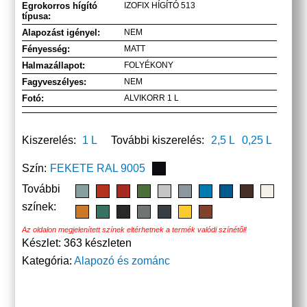
Egrokorros hígító
IZOFIX HÍGÍTÓ 513
típusa:
Alapozást igényel:
NEM
Fényesség:
MATT
Halmazállapot:
FOLYÉKONY
Fagyveszélyes:
NEM
Fotó:
ALVIKORR 1 L
Kiszerelés:
1 L
További kiszerelés:
2,5 L
0,25 L
Szín:
FEKETE RAL 9005
További
színek:
Az oldalon megjelenített színek eltérhetnek a termék valódi színétől!
Készlet:
363 készleten
Kategória:
Alapozó és zománc