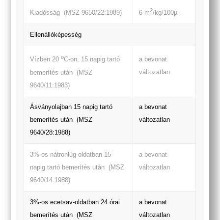
2
Kiadósság (MSZ 9650/22:1989)
6 m
/kg/100µ
Ellenállóképesség
o
a bevonat
Vízben 20
C-on, 15 napig tartó
változatlan
bemerítés után (MSZ
9640/11:1983)
Ásványolajban 15 napig tartó
a bevonat
bemerítés után (MSZ
változatlan
9640/28:1988)
3%-os nátronlúg-oldatban 15
a bevonat
napig tartó bemerítés után (MSZ
változatlan
9640/14:1988)
3%-os ecetsav-oldatban 24 órai
a bevonat
bemerítés után (MSZ
változatlan