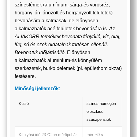
színesfémek (alumínium, sárga-és vörösréz,
horgany, ón, ónozott és horganyzott felületek)
bevonására alkalmasak, de előnyösen
alkalmazhatók acélfelületek bevonására is.
Az
ALVIKORR termékek bevonata fényálló, víz, olaj,
lúg, só és ezek oldatainak tartósan ellenáll.
Bevonatuk időjárásálló.
Előnyösen
alkalmazhatók alumínium-és könnyűfém
szerkezetek, burkolóelemek (pl. épülethomlokzat)
festésére.
Minőségi jellemzők:
Külső
színes homogén
eloszlású
szuszpenziók
o
min. 60 s
Kifolyási idő 23
C-on mérőpohár