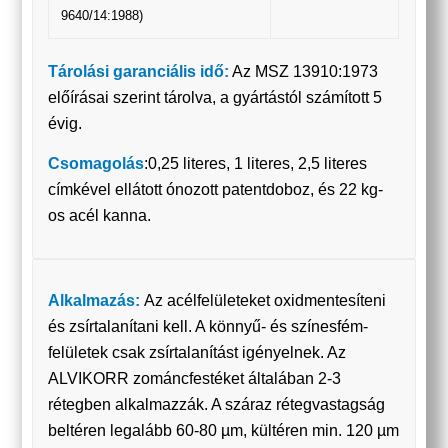
9640/14:1988)
Tárolási garanciális idő:
Az MSZ 13910:1973
előírásai szerint tárolva, a gyártástól számított 5
évig.
Csomagolás
:0,25 literes, 1 literes, 2,5 literes
címkével ellátott ónozott patentdoboz, és 22 kg-
os acél kanna.
Alkalmazás:
Az acélfelületeket oxidmentesíteni
és zsírtalanítani kell. A könnyű- és színesfém-
felületek csak zsírtalanítást igényelnek. Az
ALVIKORR zománcfestéket általában 2-3
rétegben alkalmazzák. A száraz rétegvastagság
beltéren legalább 60-80 µm, kültéren min. 120 µm