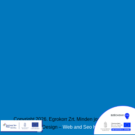
Copyright 2026. Egrokorr Zrt. Minden jog fenttartva
Design –
Web and Seo Kft
.