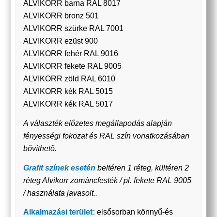
ALVIKORR barna RAL 8017
ALVIKORR bronz 501
ALVIKORR szürke RAL 7001
ALVIKORR ezüst 900
ALVIKORR fehér RAL 9016
ALVIKORR fekete RAL 9005
ALVIKORR zöld RAL 6010
ALVIKORR kék RAL 5015
ALVIKORR kék RAL 5017
A választék előzetes megállapodás alapján
fényességi fokozat és RAL szín vonatkozásában
bővíthető.
Grafit színek esetén
beltéren 1 réteg, kültéren 2
réteg Alvikorr zománcfesték / pl. fekete RAL 9005
/ használata javasolt..
Alkalmazási terület:
elsősorban könnyű-és