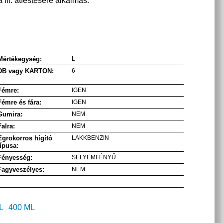
 ill. átfestésére alkalmas.
Mértékegység:
L
DB vagy KARTON:
6
Fémre:
IGEN
Fémre és fára:
IGEN
Gumira:
NEM
Falra:
NEM
Egrokorros hígító
LAKKBENZIN
típusa:
Fényesség:
SELYEMFÉNYŰ
Fagyveszélyes:
NEM
L
400 ML