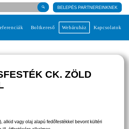
BELEPÉS PARTNEREINKNEK
eferenciák
Boltkereső
Webáruház
Kapcsolatok
SFESTÉK CK. ZÖLD
L
 alkid vagy olaj alapú fedőfestékkel bevont kültéri