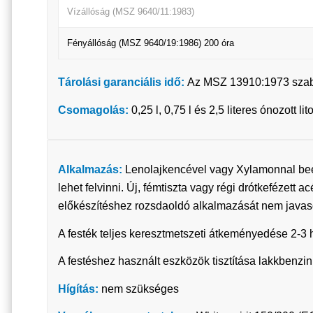
Vízállóság (MSZ 9640/11:1983)
Fényállóság (MSZ 9640/19:1986) 200 óra
Tárolási garanciális idő:
Az MSZ 13910:1973 szabvá
Csomagolás:
0,25 l, 0,75 l és 2,5 literes ónozott 
Alkalmazás:
Lenolajkencével vagy Xylamonnal beere
lehet felvinni. Új, fémtiszta vagy régi drótkefézett 
előkészítéshez rozsdaoldó alkalmazását nem javaso
A festék teljes keresztmetszeti átkeményedése 2-3 hé
A festéshez használt eszközök tisztítása lakkbenzinn
Hígítás:
nem szükséges