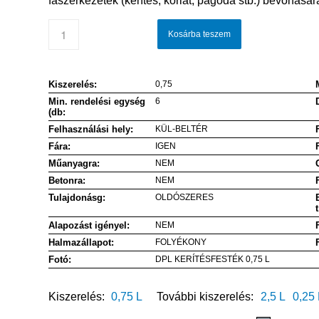
faszerkezetek (kerítés, korlát, pagoda stb.) bevonására
Kosárba teszem
Kiszerelés:
0,75
Min. rendelési egység
6
(db:
Felhasználási hely:
KÜL-BELTÉR
Fára:
IGEN
Műanyagra:
NEM
Betonra:
NEM
Tulajdonásg:
OLDÓSZERES
Alapozást igényel:
NEM
Halmazállapot:
FOLYÉKONY
Fotó:
DPL KERÍTÉSFESTÉK 0,75 L
Kiszerelés:
0,75 L
További kiszerelés:
2,5 L
0,25 