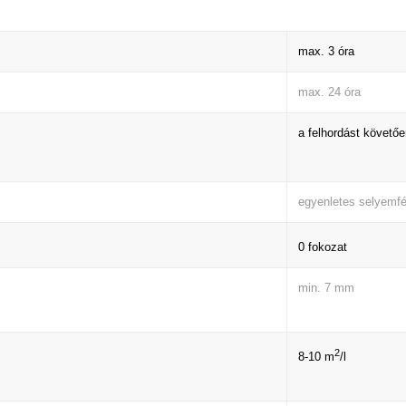
max. 3 óra
max. 24 óra
a felhordást követő
egyenletes selyemf
0 fokozat
min. 7 mm
2
8-10 m
/l