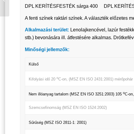
ZÖLD
DPL KERÍTÉSFESTÉK sárga 400 DPL KERÍTÉS
/MULTIFUNKCIÓS 0,25
L
A fenti színek raktári színek. A választék előzete
Alkalmazási terület:
Lenolajkencével, lazúr festékk
stb.) bevonására ill. átfestésére alkalmas. Drótkeféve
Minőségi jellemzők:
Külső
o
Kifolyási idő 20
C-on, (MSZ EN ISO 2431:2001) mérőpohár
o
Nem illóanyag tartalom (MSZ EN ISO 3251:2003) 105
C-on,
Szemcsefinomság (MSZ EN ISO 1524:2002)
Sűrűség (MSZ ISO 2811-1: 2001)