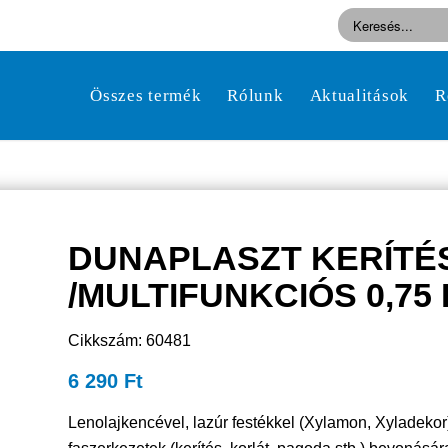
Összes termék
Rólunk
Aktualitások
R
DUNAPLASZT KERÍTÉ
/MULTIFUNKCIÓS 0,75 
Cikkszám: 60481
6 290
Ft
Lenolajkencével, lazúr festékkel (Xylamon, Xyladekor),