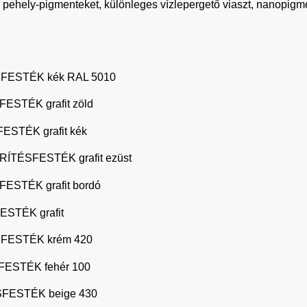
ó pehely-pigmenteket, különleges vízlepergető viaszt, nanopigm
FESTÉK kék RAL 5010
STÉK grafit zöld
STÉK grafit kék
ÍTÉSFESTÉK grafit ezüst
STÉK grafit bordó
STÉK grafit
FESTÉK krém 420
ESTÉK fehér 100
FESTÉK beige 430