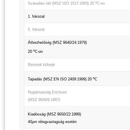
o
Száradási idő (MSZ ISO 1517:1993) 20
C-on
1. fokozat
5. fokozat
Átfesthetőség (MSZ 9640/24:1979)
o
20
C-on
Bevonat külseje
o
Tapadás (MSZ EN ISO 2409:1999) 20
C
Rugalmasság Erichsen
(MSZ 9640/6:1987)
Kiadósság (MSZ 9650/22:1989)
40µm rétegvastagság esetén