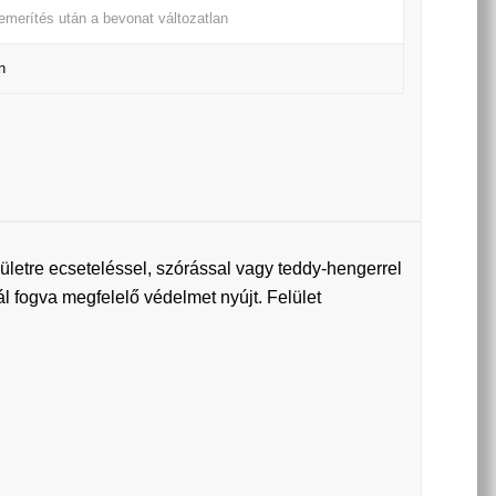
bemerítés után a bevonat változatlan
n
ületre ecseteléssel, szórással vagy teddy-hengerrel
nál fogva megfelelő védelmet nyújt. Felület