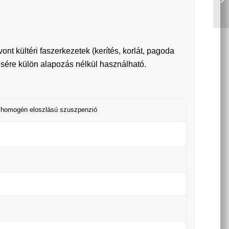
ont kültéri faszerkezetek (kerítés, korlát, pagoda
estésére külön alapozás nélkül használható.
n homogén eloszlású szuszpenzió