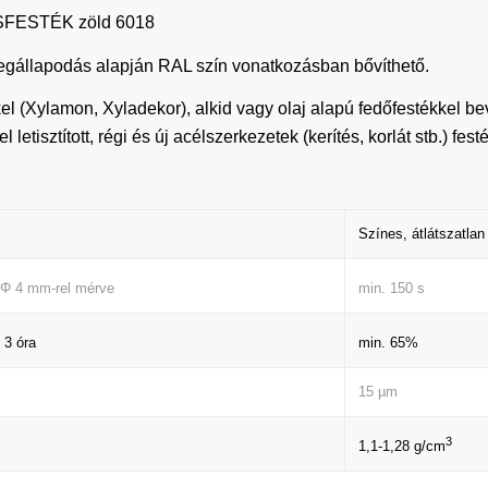
FESTÉK zöld 6018
s megállapodás alapján RAL szín vonatkozásban bővíthető.
el (Xylamon, Xyladekor), alkid vagy olaj alapú fedőfestékkel bev
l letisztított, régi és új acélszerkezetek (kerítés, korlát stb.) f
Színes, átlátszatla
min. 150 s
 Φ 4 mm-rel mérve
min. 65%
 3 óra
15 µm
3
1,1-1,28 g/cm