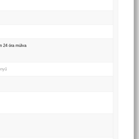
en 24 óra múlva
ényű