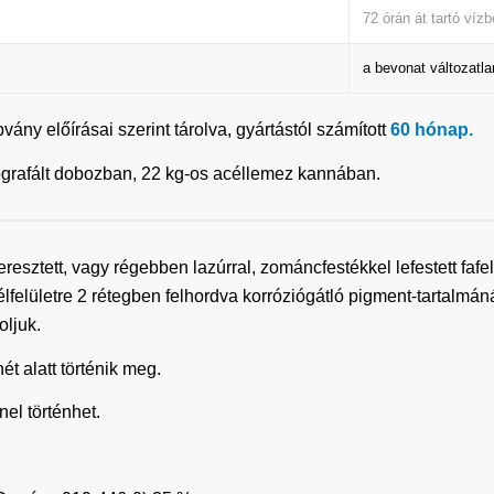
72 órán át tartó víz
a bevonat változatla
ny előírásai szerint tárolva, gyártástól számított
60 hónap
.
litografált dobozban, 22 kg-os acéllemez kannában.
sztett, vagy régebben lazúrral, zománcfestékkel lefestett fafel
acélfelületre 2 rétegben felhordva korróziógátló pigment-tartalmá
ljuk.
t alatt történik meg.
el történhet.