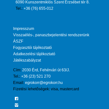
6090 Kunszentmiklós Szent Erzsébet tér 8.
Tel.:
+36 (76) 655-012
Impresszum
Visszaélés-, panaszbejelentési rendszerünk
ÁSZF
Fogyasztói tájékoztató
Adatkezelési tájékoztató
Játékszabályzat
Cím:
2030 Érd, Fehérvári út 63/J.
Tel.:
+36 (23) 521 270
Email:
egrokorr@egrokorr.hu
Fizetési lehetőségek:
visa, mastercard