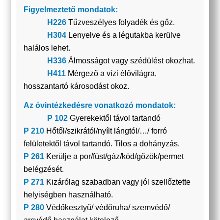
Figyelmeztető mondatok:
H226
Tűzveszélyes folyadék és gőz.
H304
Lenyelve és a légutakba kerülve
halálos lehet.
H336
Álmosságot vagy szédülést okozhat.
H411
Mérgező a vízi élővilágra,
hosszantartó károsodást okoz.
Az óvintézkedésre vonatkozó mondatok:
P 102
Gyerekektől távol tartandó
P 210
Hőtől/szikrától/nyílt lángtól/…/ forró
felületektől távol tartandó. Tilos a dohányzás.
P 261
Kerülje a por/füst/gáz/köd/gőzök/permet
belégzését.
P 271
Kizárólag szabadban vagy jól szellőztette
helyiségben használható.
P 280
Védőkesztyű/ védőruha/ szemvédő/