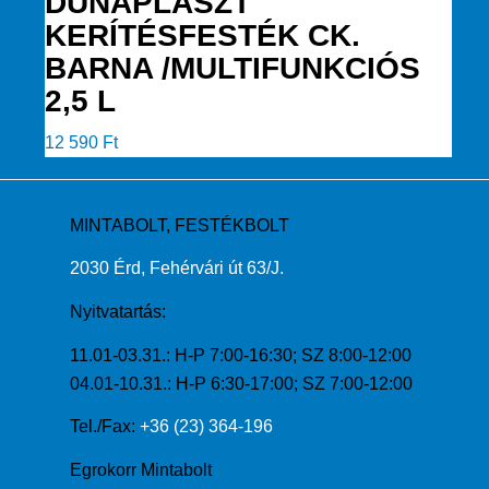
DUNAPLASZT
KERÍTÉSFESTÉK CK.
BARNA /MULTIFUNKCIÓS
2,5 L
12 590
Ft
MINTABOLT, FESTÉKBOLT
2030 Érd, Fehérvári út 63/J.
Nyitvatartás:
11.01-03.31.: H-P 7:00-16:30; SZ 8:00-12:00
04.01-10.31.: H-P 6:30-17:00; SZ 7:00-12:00
Tel./Fax:
+36 (23) 364-196
Egrokorr Mintabolt