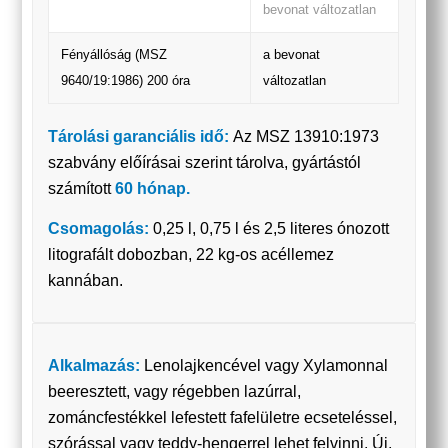
bevonat változatlan
Fényállóság (MSZ
a bevonat
9640/19:1986) 200 óra
változatlan
Tárolási garanciális idő:
Az MSZ 13910:1973
szabvány előírásai szerint tárolva, gyártástól
számított
60 hónap
.
Csomagolás:
0,25 l, 0,75 l és 2,5 literes ónozott
litografált dobozban, 22 kg-os acéllemez
kannában.
Alkalmazás:
Lenolajkencével vagy Xylamonnal
beeresztett, vagy régebben lazúrral,
zománcfestékkel lefestett fafelületre ecseteléssel,
szórással vagy teddy-hengerrel lehet felvinni. Új,