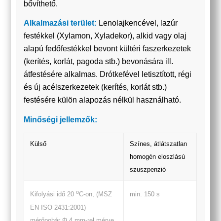
bővíthető.
Alkalmazási terület:
Lenolajkencével, lazúr
festékkel (Xylamon, Xyladekor), alkid vagy olaj
alapú fedőfestékkel bevont kültéri faszerkezetek
(kerítés, korlát, pagoda stb.) bevonására ill.
átfestésére alkalmas. Drótkefével letisztított, régi
és új acélszerkezetek (kerítés, korlát stb.)
festésére külön alapozás nélkül használható.
Minőségi jellemzők:
Külső
Színes, átlátszatlan
homogén eloszlású
szuszpenzió
o
min. 150 s
Kifolyási idő 20
C-on, (MSZ
EN ISO 2431:2001)
mérőpohár Φ 4 mm-rel mérve