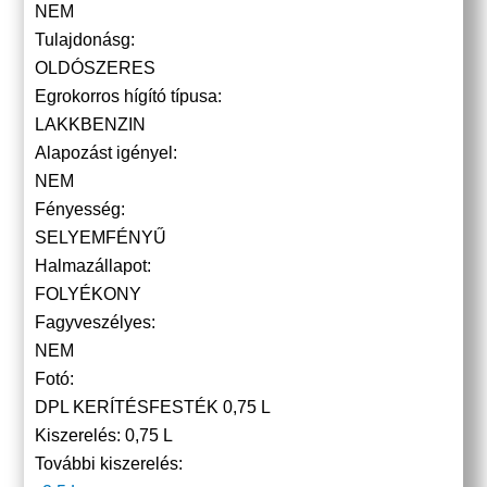
NEM
Tulajdonásg:
OLDÓSZERES
Egrokorros hígító típusa:
LAKKBENZIN
Alapozást igényel:
NEM
Fényesség:
SELYEMFÉNYŰ
Halmazállapot:
FOLYÉKONY
Fagyveszélyes:
NEM
Fotó:
DPL KERÍTÉSFESTÉK 0,75 L
Kiszerelés:
0,75 L
További kiszerelés: