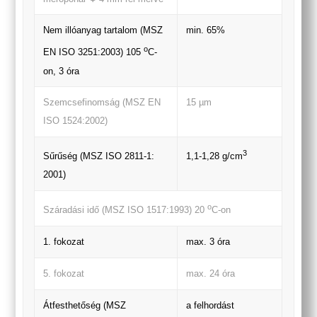
Nem illóanyag tartalom (MSZ
min. 65%
o
EN ISO 3251:2003) 105
C-
on, 3 óra
Szemcsefinomság (MSZ EN
15 µm
ISO 1524:2002)
3
Sűrűség (MSZ ISO 2811-1:
1,1-1,28 g/cm
2001)
o
Száradási idő (MSZ ISO 1517:1993) 20
C-on
1. fokozat
max. 3 óra
5. fokozat
max. 24 óra
Átfesthetőség (MSZ
a felhordást