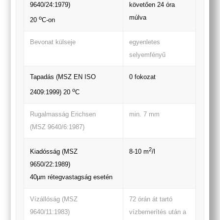
9640/24:1979)
követően 24 óra
múlva
o
20
C-on
Bevonat külseje
egyenletes
selyemfényű
Tapadás (MSZ EN ISO
0 fokozat
o
2409:1999) 20
C
Rugalmasság Erichsen
min. 7 mm
(MSZ 9640/6:1987)
2
Kiadósság (MSZ
8-10 m
/l
9650/22:1989)
40µm rétegvastagság esetén
Vízállóság (MSZ
72 órán át tartó
9640/11:1983)
vízbemerítés után a