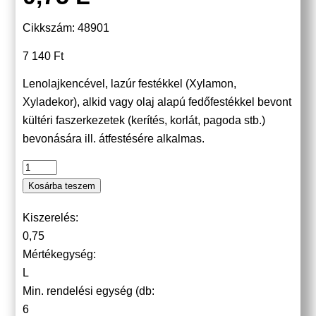
Cikkszám: 48901
7 140
Ft
Lenolajkencével, lazúr festékkel (Xylamon,
Xyladekor), alkid vagy olaj alapú fedőfestékkel bevont
kültéri faszerkezetek (kerítés, korlát, pagoda stb.)
bevonására ill. átfestésére alkalmas.
Kosárba teszem
Kiszerelés:
0,75
Mértékegység:
L
Min. rendelési egység (db:
6