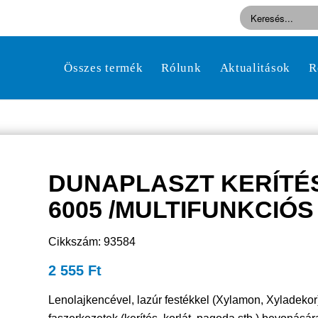
Összes termék
Rólunk
Aktualitások
R
DUNAPLASZT KERÍTÉ
6005 /MULTIFUNKCIÓS 
Cikkszám: 93584
2 555
Ft
Lenolajkencével, lazúr festékkel (Xylamon, Xyladekor),