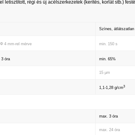
l letisztított, régi és új acélszerkezetek (kerítés, korlát stb.) f
Színes, átlátszatla
min. 150 s
 Φ 4 mm-rel mérve
min. 65%
 3 óra
15 µm
3
1,1-1,28 g/cm
max. 3 óra
max. 24 óra