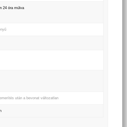
en 24 óra múlva
ényű
bemerítés után a bevonat változatlan
n