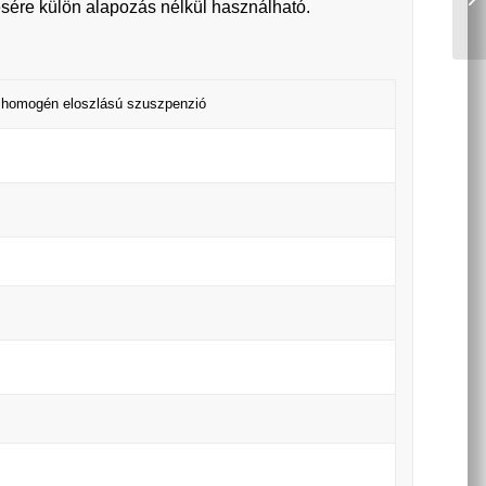
estésére külön alapozás nélkül használható.
n homogén eloszlású szuszpenzió