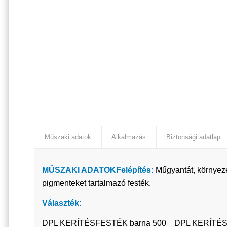
Műszaki adatok
Alkalmazás
Biztonsági adatlap
MŰSZAKI ADATOK
Felépítés:
Műgyantát, környeze
pigmenteket tartalmazó festék.
Választék:
DPL KERÍTÉSFESTÉK barna 500 DPL KERÍTÉS