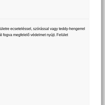
ületre ecseteléssel, szórással vagy teddy-hengerrel
nál fogva megfelelő védelmet nyújt. Felület