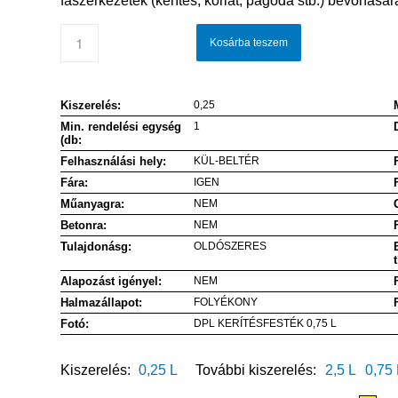
faszerkezetek (kerítés, korlát, pagoda stb.) bevonására
Kosárba teszem
Kiszerelés:
0,25
Min. rendelési egység
1
(db:
Felhasználási hely:
KÜL-BELTÉR
Fára:
IGEN
Műanyagra:
NEM
Betonra:
NEM
Tulajdonásg:
OLDÓSZERES
Alapozást igényel:
NEM
Halmazállapot:
FOLYÉKONY
Fotó:
DPL KERÍTÉSFESTÉK 0,75 L
Kiszerelés:
0,25 L
További kiszerelés:
2,5 L
0,75 