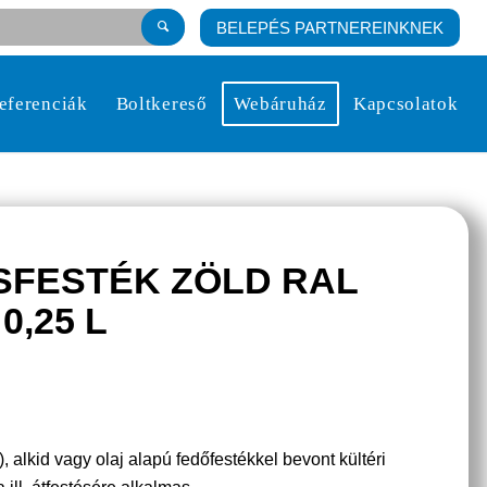
BELEPÉS PARTNEREINKNEK
eferenciák
Boltkereső
Webáruház
Kapcsolatok
SFESTÉK ZÖLD RAL
0,25 L
 alkid vagy olaj alapú fedőfestékkel bevont kültéri