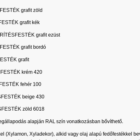
STÉK grafit zöld
STÉK grafit kék
ÍTÉSFESTÉK grafit ezüst
STÉK grafit bordó
STÉK grafit
FESTÉK krém 420
ESTÉK fehér 100
FESTÉK beige 430
FESTÉK zöld 6018
s megállapodás alapján RAL szín vonatkozásban bővíthető.
el (Xylamon, Xyladekor), alkid vagy olaj alapú fedőfestékkel bev