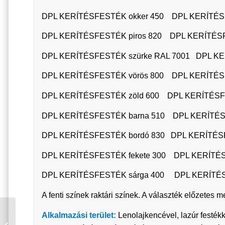
DPL KERÍTÉSFESTÉK okker 450 DPL KERÍTÉSFE
DPL KERÍTÉSFESTÉK piros 820 DPL KERÍTÉSFE
DPL KERÍTÉSFESTÉK szürke RAL 7001 DPL KER
DPL KERÍTÉSFESTÉK vörös 800 DPL KERÍTÉSFE
DPL KERÍTÉSFESTÉK zöld 600 DPL KERÍTÉSFE
DPL KERÍTÉSFESTÉK barna 510 DPL KERÍTÉS
DPL KERÍTÉSFESTÉK bordó 830 DPL KERÍTÉSF
DPL KERÍTÉSFESTÉK fekete 300 DPL KERÍTÉS
DPL KERÍTÉSFESTÉK sárga 400 DPL KERÍTÉS
A fenti színek raktári színek. A választék előzete
DUNAPLASZT
Alkalmazási terület:
Lenolajkencével, lazúr festékk
GARÁZSFESTÉK