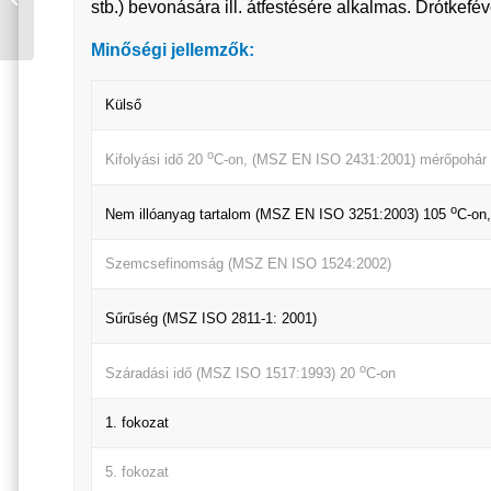
stb.) bevonására ill. átfestésére alkalmas. Drótkeféve
KRÉM RAL 1001 0,75 L
Minőségi jellemzők:
Külső
o
Kifolyási idő 20
C-on, (MSZ EN ISO 2431:2001) mérőpohár
o
Nem illóanyag tartalom (MSZ EN ISO 3251:2003) 105
C-on,
Szemcsefinomság (MSZ EN ISO 1524:2002)
Sűrűség (MSZ ISO 2811-1: 2001)
o
Száradási idő (MSZ ISO 1517:1993) 20
C-on
1. fokozat
5. fokozat