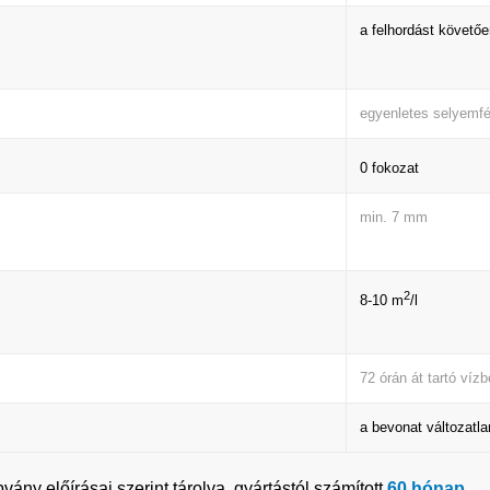
a felhordást követő
egyenletes selyemf
0 fokozat
min. 7 mm
2
8-10 m
/l
72 órán át tartó víz
a bevonat változatla
ny előírásai szerint tárolva, gyártástól számított
60 hónap
.