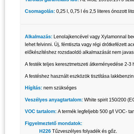
Csomagolás:
0,25 l, 0,75 l és 2,5 literes ónozott 
Alkalmazás:
Lenolajkencével vagy Xylamonnal beere
lehet felvinni. Új, fémtiszta vagy régi drótkefézett 
előkészítéshez rozsdaoldó alkalmazását nem javaso
A festék teljes keresztmetszeti átkeményedése 2-3 hé
A festéshez használt eszközök tisztítása lakkbenzinn
Hígítás:
nem szükséges
Veszélyes anyagtartalom:
White spirit 150/200 (
VOC tartalom:
A termék legfeljebb 500 g/l VOC- ta
Figyelmeztető mondatok:
H226
Tűzveszélyes folyadék és gőz.