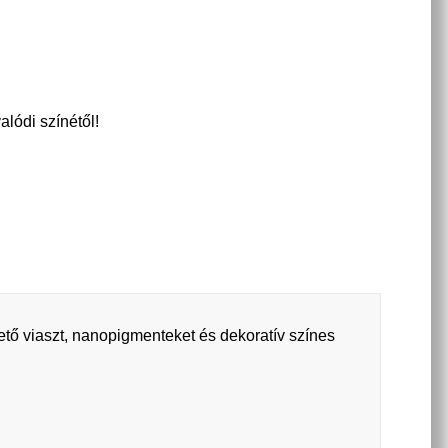
alódi színétől!
ető viaszt, nanopigmenteket és dekoratív színes