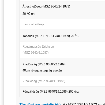
Átfesthetőség (MSZ 9640/24:1979)
o
20
C-on
Bevonat külseje
o
Tapadás (MSZ EN ISO 2409:1999) 20
C
Rugalmasság Erichsen
(MSZ 9640/6:1987)
Kiadósság (MSZ 9650/22:1989)
40µm rétegvastagság esetén
Vízállóság (MSZ 9640/11:1983)
Fényállóság (MSZ 9640/19:1986) 200 óra
Tárolási garanciális idő:
Az MSZ 13910:1973 szabvá