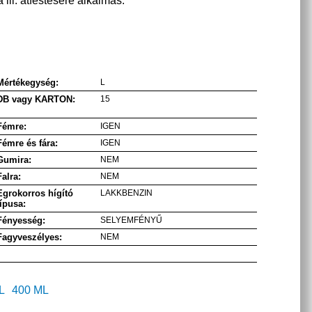
 ill. átfestésére alkalmas.
Mértékegység:
L
DB vagy KARTON:
15
Fémre:
IGEN
Fémre és fára:
IGEN
Gumira:
NEM
Falra:
NEM
Egrokorros hígító
LAKKBENZIN
típusa:
Fényesség:
SELYEMFÉNYŰ
Fagyveszélyes:
NEM
L
400 ML