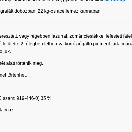
litografált dobozban, 22 kg-os acéllemez kannában.
sztett, vagy régebben lazúrral, zománcfestékkel lefestett fafel
acélfelületre 2 rétegben felhordva korróziógátló pigment-tartalmá
ljuk.
t alatt történik meg.
el történhet.
EC szám: 919-446-0) 35 %
rtalmaz