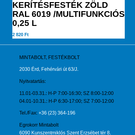
KERÍTÉSFESTÉK ZÖLD
RAL 6019 /MULTIFUNKCIÓS
0,25 L
2 820
Ft
MINTABOLT, FESTÉKBOLT
2030 Érd, Fehérvári út 63/J.
Nyitvatartás:
11.01-03.31.: H-P 7:00-16:30; SZ 8:00-12:00
04.01-10.31.: H-P 6:30-17:00; SZ 7:00-12:00
Tel./Fax:
+36 (23) 364-196
Egrokorr Mintabolt
6090 Kunszentmiklós Szent Erzsébet tér 8.