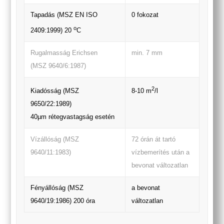
Tapadás (MSZ EN ISO
0 fokozat
o
2409:1999) 20
C
Rugalmasság Erichsen
min. 7 mm
(MSZ 9640/6:1987)
2
Kiadósság (MSZ
8-10 m
/l
9650/22:1989)
40µm rétegvastagság esetén
Vízállóság (MSZ
72 órán át tartó
9640/11:1983)
vízbemerítés után a
bevonat változatlan
Fényállóság (MSZ
a bevonat
9640/19:1986) 200 óra
változatlan