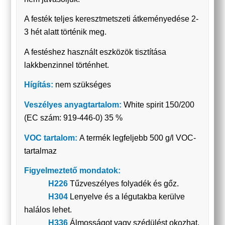
A festék teljes keresztmetszeti átkeményedése 2-
3 hét alatt történik meg.
A festéshez használt eszközök tisztítása
lakkbenzinnel történhet.
Hígítás:
nem szükséges
Veszélyes anyagtartalom:
White spirit 150/200
(EC szám: 919-446-0) 35 %
VOC tartalom:
A termék legfeljebb 500 g/l VOC-
tartalmaz
Figyelmeztető mondatok:
H226
Tűzveszélyes folyadék és gőz.
H304
Lenyelve és a légutakba kerülve
halálos lehet.
H336
Álmosságot vagy szédülést okozhat.