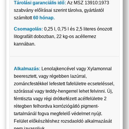
Tárolási garanciális idő:
Az MSZ 13910:1973
szabvány előírásai szerint tárolva, gyártástól
számított
60 hónap
.
Csomagolás:
0,25 l, 0,75 l és 2,5 literes ónozott
litografált dobozban, 22 kg-os acéllemez
kannában.
Alkalmazás:
Lenolajkencével vagy Xylamonnal
beeresztett, vagy régebben lazúrral,
zománcfestékkel lefestett fafelületre ecseteléssel,
szórással vagy teddy-hengerrel lehet felvinni. Új,
fémtiszta vagy régi drótkefézett acélfelületre 2
rétegben felhordva korróziógátló pigment-
tartalmánál fogva megfelelő védelmet nyújt.
Felület előkészítéshez rozsdaoldó alkalmazását
nem javasoljuk.