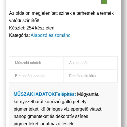
Az oldalon megjelenített színek eltérhetnek a termék
valódi színétől!
Készlet:
254 készleten
Kategória:
Alapozó és zománc
Műszaki adatok
Alkalmazás
Biztonsági adatlap
Festékkalkulátor
MŰSZAKI ADATOK
Felépítés:
Műgyantát,
környezetbarát korrózió gátló pehely-
pigmenteket, különleges vízlepergető viaszt,
nanopigmenteket és dekoratív színes
pigmenteket tartalmazó festék.