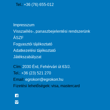
Tel.:
+36 (76) 655-012
Impresszum
Visszaélés-, panaszbejelentési rendszerünk
ÁSZF
Fogyasztói tájékoztató
Adatkezelési tájékoztató
Játékszabályzat
Cím:
2030 Érd, Fehérvári út 63/J.
Tel.:
+36 (23) 521 270
Email:
egrokorr@egrokorr.hu
Fizetési lehetőségek:
visa, mastercard