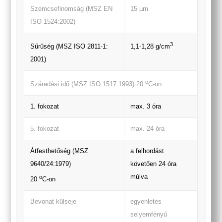
Szemcsefinomság (MSZ EN
15 µm
ISO 1524:2002)
3
Sűrűség (MSZ ISO 2811-1:
1,1-1,28 g/cm
2001)
o
Száradási idő (MSZ ISO 1517:1993) 20
C-on
1. fokozat
max. 3 óra
5. fokozat
max. 24 óra
Átfesthetőség (MSZ
a felhordást
9640/24:1979)
követően 24 óra
múlva
o
20
C-on
Bevonat külseje
egyenletes
selyemfényű