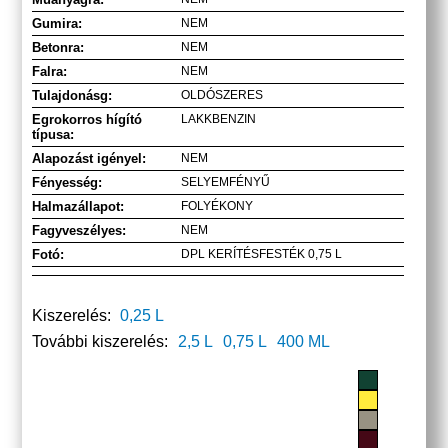
Gumira:
NEM
Betonra:
NEM
Falra:
NEM
Tulajdonásg:
OLDÓSZERES
Egrokorros hígító
LAKKBENZIN
típusa:
Alapozást igényel:
NEM
Fényesség:
SELYEMFÉNYŰ
Halmazállapot:
FOLYÉKONY
Fagyveszélyes:
NEM
Fotó:
DPL KERÍTÉSFESTÉK 0,75 L
Kiszerelés:
0,25 L
További kiszerelés:
2,5 L
0,75 L
400 ML