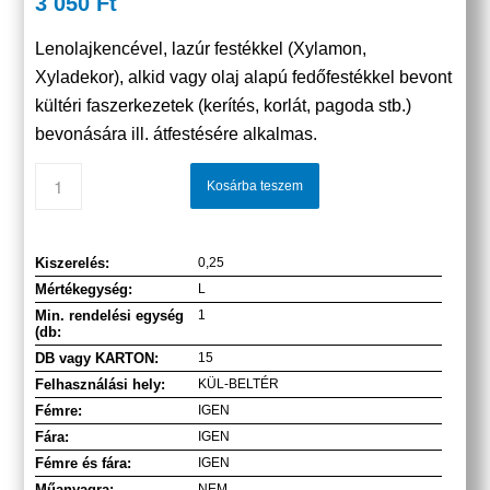
3 050
Ft
Lenolajkencével, lazúr festékkel (Xylamon,
Xyladekor), alkid vagy olaj alapú fedőfestékkel bevont
kültéri faszerkezetek (kerítés, korlát, pagoda stb.)
bevonására ill. átfestésére alkalmas.
Kosárba teszem
Kiszerelés:
0,25
Mértékegység:
L
Min. rendelési egység
1
(db:
DB vagy KARTON:
15
Felhasználási hely:
KÜL-BELTÉR
Fémre:
IGEN
Fára:
IGEN
Fémre és fára:
IGEN
Műanyagra:
NEM