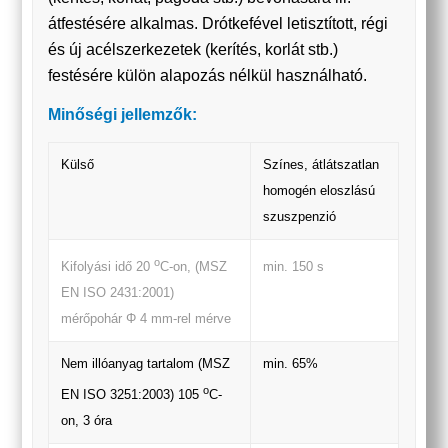
átfestésére alkalmas. Drótkefével letisztított, régi
és új acélszerkezetek (kerítés, korlát stb.)
festésére külön alapozás nélkül használható.
Minőségi jellemzők:
Külső
Színes, átlátszatlan
homogén eloszlású
szuszpenzió
o
min. 150 s
Kifolyási idő 20
C-on, (MSZ
EN ISO 2431:2001)
mérőpohár Φ 4 mm-rel mérve
Nem illóanyag tartalom (MSZ
min. 65%
o
EN ISO 3251:2003) 105
C-
on, 3 óra