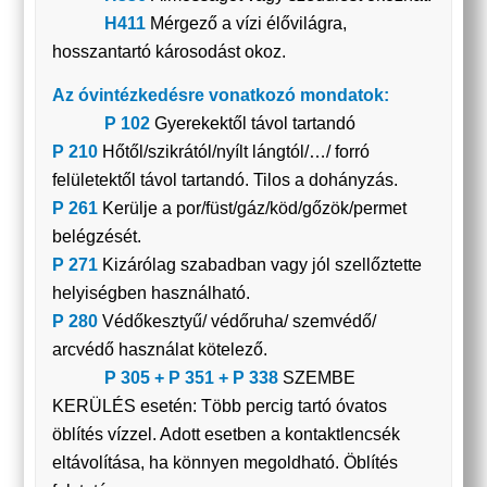
H411
Mérgező a vízi élővilágra,
hosszantartó károsodást okoz.
Az óvintézkedésre vonatkozó mondatok:
P 102
Gyerekektől távol tartandó
P 210
Hőtől/szikrától/nyílt lángtól/…/ forró
felületektől távol tartandó. Tilos a dohányzás.
P 261
Kerülje a por/füst/gáz/köd/gőzök/permet
belégzését.
P 271
Kizárólag szabadban vagy jól szellőztette
helyiségben használható.
P 280
Védőkesztyű/ védőruha/ szemvédő/
arcvédő használat kötelező.
P 305 + P 351 + P 338
SZEMBE
KERÜLÉS esetén: Több percig tartó óvatos
öblítés vízzel. Adott esetben a kontaktlencsék
eltávolítása, ha könnyen megoldható. Öblítés