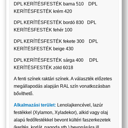
DPL KERÍTÉSFESTÉK barna 510 DPL
KERÍTÉSFESTÉK krém 420
DPL KERÍTÉSFESTÉK bordó 830 DPL
KERÍTÉSFESTÉK fehér 100
DPL KERÍTÉSFESTÉK fekete 300 DPL
KERÍTÉSFESTÉK beige 430
DPL KERÍTÉSFESTÉK sárga 400 DPL
KERÍTÉSFESTÉK zöld 6018
A fenti színek raktári színek. A választék előzetes
megállapodás alapján RAL szín vonatkozásban
bővíthető.
Alkalmazási terület:
Lenolajkencével, lazúr
festékkel (Xylamon, Xyladekor), alkid vagy olaj
alapú fedőfestékkel bevont kültéri faszerkezetek
(kerítés, korlát, pagoda stb.) bevonására ill.