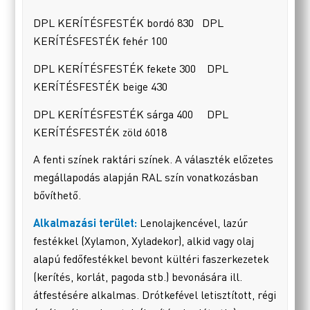
DPL KERÍTÉSFESTÉK bordó 830 DPL
KERÍTÉSFESTÉK fehér 100
DPL KERÍTÉSFESTÉK fekete 300 DPL
KERÍTÉSFESTÉK beige 430
DPL KERÍTÉSFESTÉK sárga 400 DPL
KERÍTÉSFESTÉK zöld 6018
A fenti színek raktári színek. A választék előzetes
megállapodás alapján RAL szín vonatkozásban
bővíthető.
Alkalmazási terület:
Lenolajkencével, lazúr
festékkel (Xylamon, Xyladekor), alkid vagy olaj
alapú fedőfestékkel bevont kültéri faszerkezetek
(kerítés, korlát, pagoda stb.) bevonására ill.
átfestésére alkalmas. Drótkefével letisztított, régi