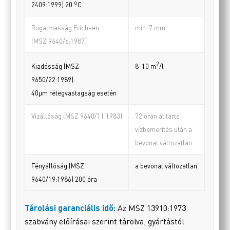
o
2409:1999) 20
C
Rugalmasság Erichsen
min. 7 mm
(MSZ 9640/6:1987)
2
Kiadósság (MSZ
8-10 m
/l
9650/22:1989)
40µm rétegvastagság esetén
Vízállóság (MSZ 9640/11:1983)
72 órán át tartó
vízbemerítés után a
bevonat változatlan
Fényállóság (MSZ
a bevonat változatlan
9640/19:1986) 200 óra
Tárolási garanciális idő:
Az MSZ 13910:1973
szabvány előírásai szerint tárolva, gyártástól