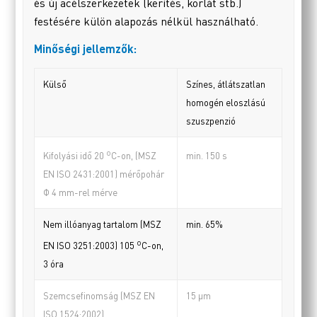
és új acélszerkezetek (kerítés, korlát stb.)
festésére külön alapozás nélkül használható.
Minőségi jellemzők:
Külső
Színes, átlátszatlan
homogén eloszlású
szuszpenzió
o
min. 150 s
Kifolyási idő 20
C-on, (MSZ
EN ISO 2431:2001) mérőpohár
Φ 4 mm-rel mérve
Nem illóanyag tartalom (MSZ
min. 65%
o
EN ISO 3251:2003) 105
C-on,
3 óra
Szemcsefinomság (MSZ EN
15 µm
ISO 1524:2002)