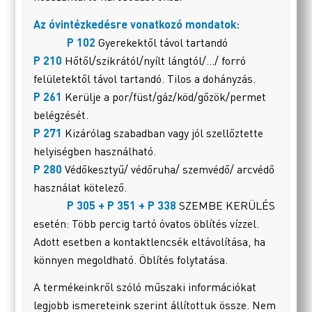
Az óvintézkedésre vonatkozó mondatok:
P 102
Gyerekektől távol tartandó
P 210
Hőtől/szikrától/nyílt lángtól/…/ forró
felületektől távol tartandó. Tilos a dohányzás.
P 261
Kerülje a por/füst/gáz/köd/gőzök/permet
belégzését.
P 271
Kizárólag szabadban vagy jól szellőztette
helyiségben használható.
P 280
Védőkesztyű/ védőruha/ szemvédő/ arcvédő
használat kötelező.
P 305 + P 351 + P 338
SZEMBE KERÜLÉS
esetén: Több percig tartó óvatos öblítés vízzel.
Adott esetben a kontaktlencsék eltávolítása, ha
könnyen megoldható. Öblítés folytatása.
A termékeinkről szóló műszaki információkat
legjobb ismereteink szerint állítottuk össze. Nem