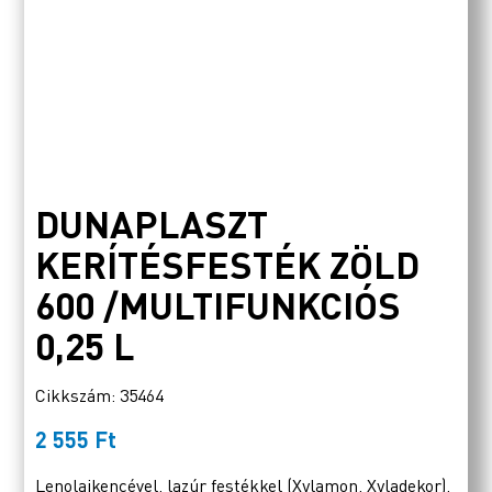
DUNAPLASZT
KERÍTÉSFESTÉK ZÖLD
600 /MULTIFUNKCIÓS
0,25 L
Cikkszám: 35464
2 555
Ft
Lenolajkencével, lazúr festékkel (Xylamon, Xyladekor),