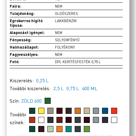
Falra:
NEM
Tulajdonásg:
OLDÓSZERES
Egrokorros hígító
LAKKBENZIN
típusa:
Alapozást igényel:
NEM
Fényesség:
SELYEMFÉNYŰ
Halmazállapot:
FOLYÉKONY
Fagyveszélyes:
NEM
Fotó:
DPL KERÍTÉSFESTÉK 0,75 L
Kiszerelés:
0,25 L
További kiszerelés:
2,5 L
0,75 L
400 ML
Szín:
ZÖLD 600
További
színek: