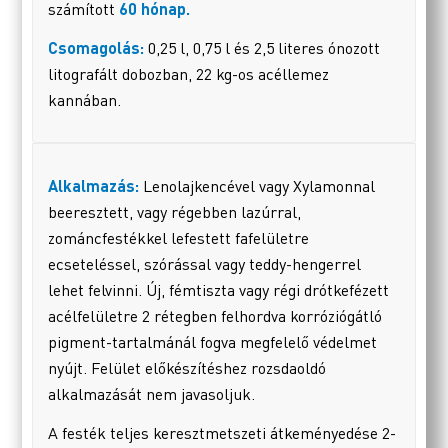
számított
60 hónap
.
Csomagolás:
0,25 l, 0,75 l és 2,5 literes ónozott
litografált dobozban, 22 kg-os acéllemez
kannában.
Alkalmazás:
Lenolajkencével vagy Xylamonnal
beeresztett, vagy régebben lazúrral,
zománcfestékkel lefestett fafelületre
ecseteléssel, szórással vagy teddy-hengerrel
lehet felvinni. Új, fémtiszta vagy régi drótkefézett
acélfelületre 2 rétegben felhordva korróziógátló
pigment-tartalmánál fogva megfelelő védelmet
nyújt. Felület előkészítéshez rozsdaoldó
alkalmazását nem javasoljuk.
A festék teljes keresztmetszeti átkeményedése 2-