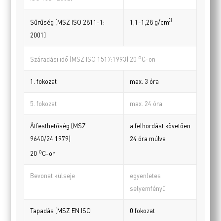
3
Sűrűség (MSZ ISO 2811-1:
1,1-1,28 g/cm
2001)
o
Száradási idő (MSZ ISO 1517:1993) 20
C-on
1. fokozat
max. 3 óra
5. fokozat
max. 24 óra
Átfesthetőség (MSZ
a felhordást követően
9640/24:1979)
24 óra múlva
o
20
C-on
Bevonat külseje
egyenletes
selyemfényű
Tapadás (MSZ EN ISO
0 fokozat