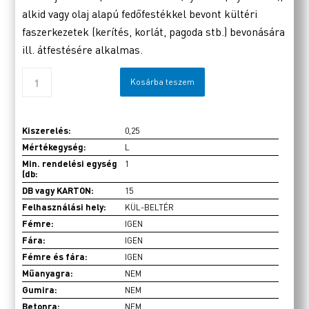
alkid vagy olaj alapú fedőfestékkel bevont kültéri
faszerkezetek (kerítés, korlát, pagoda stb.) bevonására
ill. átfestésére alkalmas.
Kosárba teszem
Kiszerelés:
0,25
Mértékegység:
L
Min. rendelési egység
1
(db:
DB vagy KARTON:
15
Felhasználási hely:
KÜL-BELTÉR
Fémre:
IGEN
Fára:
IGEN
Fémre és fára:
IGEN
Műanyagra:
NEM
Gumira:
NEM
Betonra:
NEM