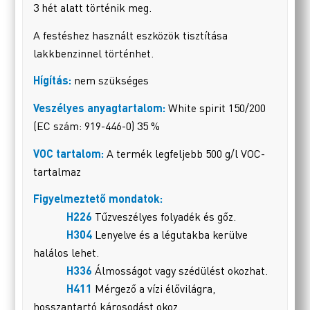
3 hét alatt történik meg.
A festéshez használt eszközök tisztítása
lakkbenzinnel történhet.
Hígítás:
nem szükséges
Veszélyes anyagtartalom:
White spirit 150/200
(EC szám: 919-446-0) 35 %
VOC tartalom:
A termék legfeljebb 500 g/l VOC-
tartalmaz
Figyelmeztető mondatok:
H226
Tűzveszélyes folyadék és gőz.
H304
Lenyelve és a légutakba kerülve
halálos lehet.
H336
Álmosságot vagy szédülést okozhat.
H411
Mérgező a vízi élővilágra,
hosszantartó károsodást okoz.