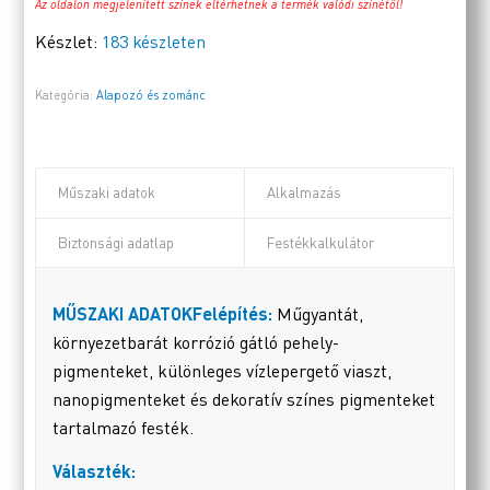
Az oldalon megjelenített színek eltérhetnek a termék valódi színétől!
Készlet:
183 készleten
Kategória:
Alapozó és zománc
Műszaki adatok
Alkalmazás
Biztonsági adatlap
Festékkalkulátor
MŰSZAKI ADATOK
Felépítés:
Műgyantát,
környezetbarát korrózió gátló pehely-
pigmenteket, különleges vízlepergető viaszt,
nanopigmenteket és dekoratív színes pigmenteket
tartalmazó festék.
Választék: