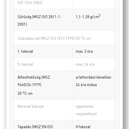
ISO 1524:2002)
3
Sűrűség (MSZ ISO 2811-1:
1,1-1,28 g/cm
2001)
o
Száradási idő (MSZ ISO 1517:1993) 20
C-on
1. fokozat
max. 3 óra
5. fokozat
max. 24 óra
Átfesthetőség (MSZ
a felhordást követően
9640/24:1979)
24 óra múlva
o
20
C-on
Bevonat külseje
egyenletes
selyemfényű
Tapadás (MSZ EN ISO
0 fokozat