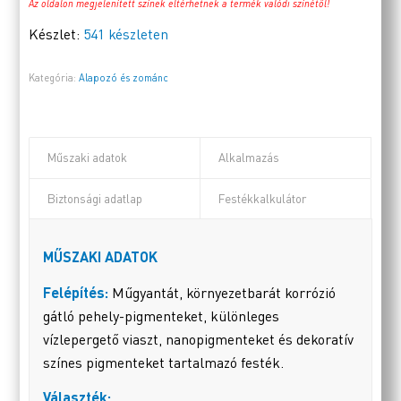
Az oldalon megjelenített színek eltérhetnek a termék valódi színétől!
Készlet:
541 készleten
Kategória:
Alapozó és zománc
Műszaki adatok
Alkalmazás
Biztonsági adatlap
Festékkalkulátor
MŰSZAKI ADATOK
Felépítés:
Műgyantát, környezetbarát korrózió
gátló pehely-pigmenteket, különleges
vízlepergető viaszt, nanopigmenteket és dekoratív
színes pigmenteket tartalmazó festék.
Választék: