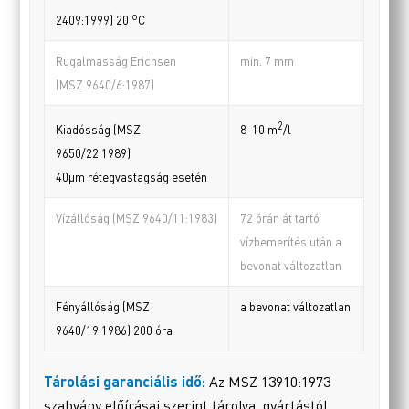
o
2409:1999) 20
C
Rugalmasság Erichsen
min. 7 mm
(MSZ 9640/6:1987)
2
Kiadósság (MSZ
8-10 m
/l
9650/22:1989)
40µm rétegvastagság esetén
Vízállóság (MSZ 9640/11:1983)
72 órán át tartó
vízbemerítés után a
bevonat változatlan
Fényállóság (MSZ
a bevonat változatlan
9640/19:1986) 200 óra
Tárolási garanciális idő:
Az MSZ 13910:1973
szabvány előírásai szerint tárolva, gyártástól