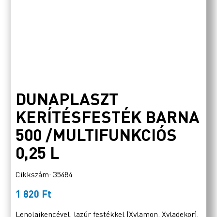
DUNAPLASZT
KERÍTÉSFESTÉK BARNA
500 /MULTIFUNKCIÓS
0,25 L
Cikkszám: 35484
1 820
Ft
Lenolajkencével, lazúr festékkel (Xylamon, Xyladekor),