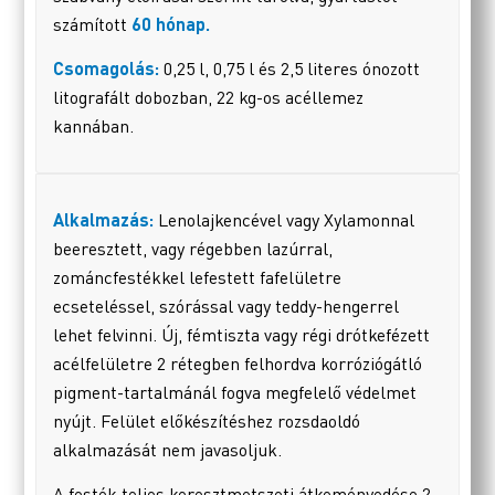
számított
60 hónap
.
Csomagolás:
0,25 l, 0,75 l és 2,5 literes ónozott
litografált dobozban, 22 kg-os acéllemez
kannában.
Alkalmazás:
Lenolajkencével vagy Xylamonnal
beeresztett, vagy régebben lazúrral,
zománcfestékkel lefestett fafelületre
ecseteléssel, szórással vagy teddy-hengerrel
lehet felvinni. Új, fémtiszta vagy régi drótkefézett
acélfelületre 2 rétegben felhordva korróziógátló
pigment-tartalmánál fogva megfelelő védelmet
nyújt. Felület előkészítéshez rozsdaoldó
alkalmazását nem javasoljuk.
A festék teljes keresztmetszeti átkeményedése 2-