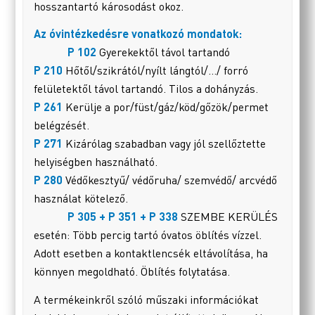
hosszantartó károsodást okoz.
Az óvintézkedésre vonatkozó mondatok:
P 102
Gyerekektől távol tartandó
P 210
Hőtől/szikrától/nyílt lángtól/…/ forró
felületektől távol tartandó. Tilos a dohányzás.
P 261
Kerülje a por/füst/gáz/köd/gőzök/permet
belégzését.
P 271
Kizárólag szabadban vagy jól szellőztette
helyiségben használható.
P 280
Védőkesztyű/ védőruha/ szemvédő/ arcvédő
használat kötelező.
P 305 + P 351 + P 338
SZEMBE KERÜLÉS
esetén: Több percig tartó óvatos öblítés vízzel.
Adott esetben a kontaktlencsék eltávolítása, ha
könnyen megoldható. Öblítés folytatása.
A termékeinkről szóló műszaki információkat