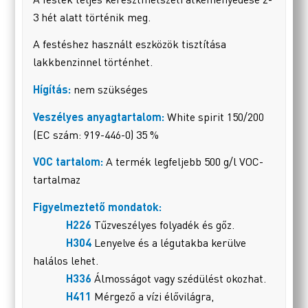
3 hét alatt történik meg.
A festéshez használt eszközök tisztítása
lakkbenzinnel történhet.
Hígítás:
nem szükséges
Veszélyes anyagtartalom:
White spirit 150/200
(EC szám: 919-446-0) 35 %
VOC tartalom:
A termék legfeljebb 500 g/l VOC-
tartalmaz
Figyelmeztető mondatok:
H226
Tűzveszélyes folyadék és gőz.
H304
Lenyelve és a légutakba kerülve
halálos lehet.
H336
Álmosságot vagy szédülést okozhat.
H411
Mérgező a vízi élővilágra,