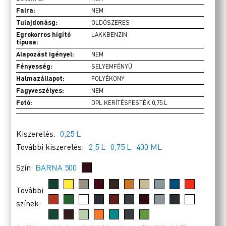
Falra:
NEM
Tulajdonásg:
OLDÓSZERES
Egrokorros hígító
LAKKBENZIN
típusa:
Alapozást igényel:
NEM
Fényesség:
SELYEMFÉNYŰ
Halmazállapot:
FOLYÉKONY
Fagyveszélyes:
NEM
Fotó:
DPL KERÍTÉSFESTÉK 0,75 L
Kiszerelés:
0,25 L
További kiszerelés:
2,5 L
0,75 L
400 ML
Szín:
BARNA 500
További
színek: