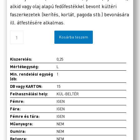
alkid vagy olaj alapú fedőfestékkel bevont kültéri
faszerkezetek (kerítés, korlát, pagoda stb.) bevonására
ill. átfestésére alkalmas.
Kosárba teszem
Kiszerelés:
0,25
Mértékegység:
L
Min. rendelési egység
1
(db:
DB vagy KARTON:
15
Felhasználási hely:
KÜL-BELTÉR
Fémre:
IGEN
Fára:
IGEN
Fémre és fára:
IGEN
Műanyagra:
NEM
Gumira:
NEM
Betonra:
NEM