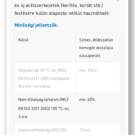
és új acélszerkezetek (kerítés, korlát stb.)
festésére külön alapozás nélkül használható.
Minőségi jellemzők:
Külső
Színes, átlátszatlan
homogén eloszlású
szuszpenzió
o
min. 150 s
Kifolyási idő 20
C-on, (MSZ
EN ISO 2431:2001) mérőpohár
Φ 4 mm-rel mérve
Nem illóanyag tartalom (MSZ
min. 65%
o
EN ISO 3251:2003) 105
C-on,
3 óra
Szemcsefinomság (MSZ EN
15 µm