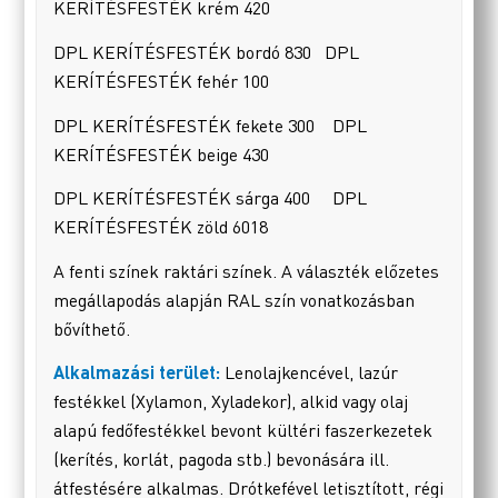
KERÍTÉSFESTÉK krém 420
DPL KERÍTÉSFESTÉK bordó 830 DPL
KERÍTÉSFESTÉK fehér 100
DPL KERÍTÉSFESTÉK fekete 300 DPL
KERÍTÉSFESTÉK beige 430
DPL KERÍTÉSFESTÉK sárga 400 DPL
KERÍTÉSFESTÉK zöld 6018
A fenti színek raktári színek. A választék előzetes
megállapodás alapján RAL szín vonatkozásban
bővíthető.
Alkalmazási terület:
Lenolajkencével, lazúr
festékkel (Xylamon, Xyladekor), alkid vagy olaj
alapú fedőfestékkel bevont kültéri faszerkezetek
(kerítés, korlát, pagoda stb.) bevonására ill.
átfestésére alkalmas. Drótkefével letisztított, régi