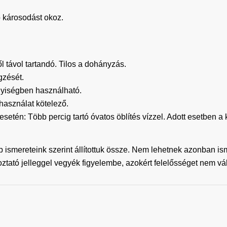
ó károsodást okoz.
től távol tartandó. Tilos a dohányzás.
gzését.
lyiségben használható.
asználat kötelező.
: Több percig tartó óvatos öblítés vízzel. Adott esetben a k
b ismereteink szerint állítottuk össze. Nem lehetnek azonban i
koztató jelleggel vegyék figyelembe, azokért felelősséget nem vá