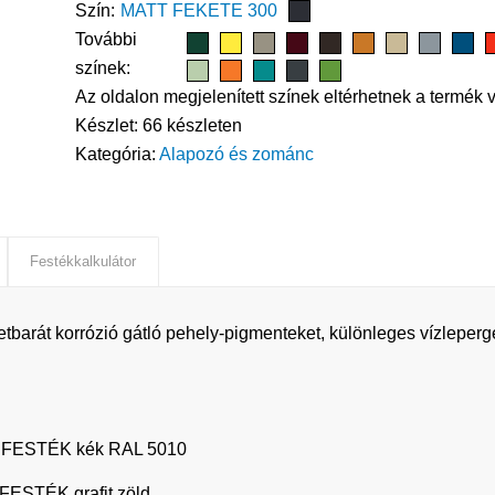
Szín:
MATT FEKETE 300
További
színek:
Az oldalon megjelenített színek eltérhetnek a termék v
Készlet:
66 készleten
Kategória:
Alapozó és zománc
Festékkalkulátor
tbarát korrózió gátló pehely-pigmenteket, különleges vízleperg
FESTÉK kék RAL 5010
STÉK grafit zöld