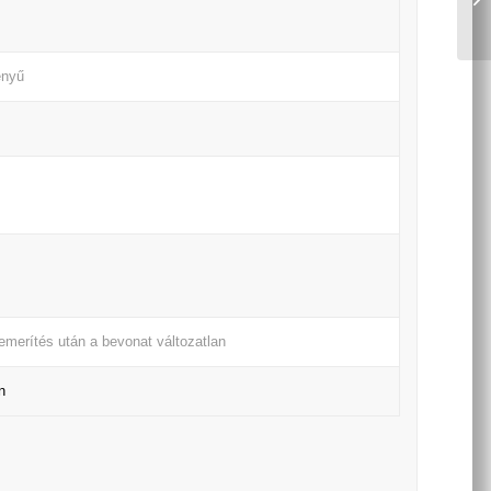
ényű
bemerítés után a bevonat változatlan
n