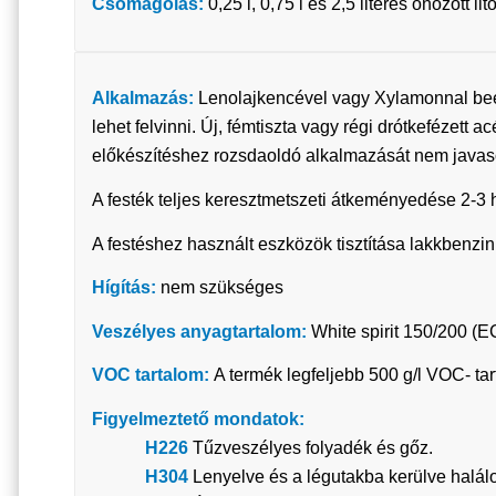
Csomagolás:
0,25 l, 0,75 l és 2,5 literes ónozott 
Alkalmazás:
Lenolajkencével vagy Xylamonnal beere
lehet felvinni. Új, fémtiszta vagy régi drótkefézett 
előkészítéshez rozsdaoldó alkalmazását nem javaso
A festék teljes keresztmetszeti átkeményedése 2-3 hé
A festéshez használt eszközök tisztítása lakkbenzinn
Hígítás:
nem szükséges
Veszélyes anyagtartalom:
White spirit 150/200 (
VOC tartalom:
A termék legfeljebb 500 g/l VOC- ta
Figyelmeztető mondatok:
H226
Tűzveszélyes folyadék és gőz.
H304
Lenyelve és a légutakba kerülve halálo