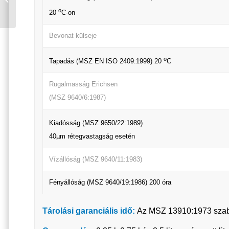
MATT FEKETE 300
o
20
C-on
/MULTIFUNKCIÓS 0,75
L
Bevonat külseje
o
Tapadás (MSZ EN ISO 2409:1999) 20
C
Rugalmasság Erichsen
(MSZ 9640/6:1987)
Kiadósság (MSZ 9650/22:1989)
40µm rétegvastagság esetén
Vízállóság (MSZ 9640/11:1983)
Fényállóság (MSZ 9640/19:1986) 200 óra
Tárolási garanciális idő:
Az MSZ 13910:1973 szabvá