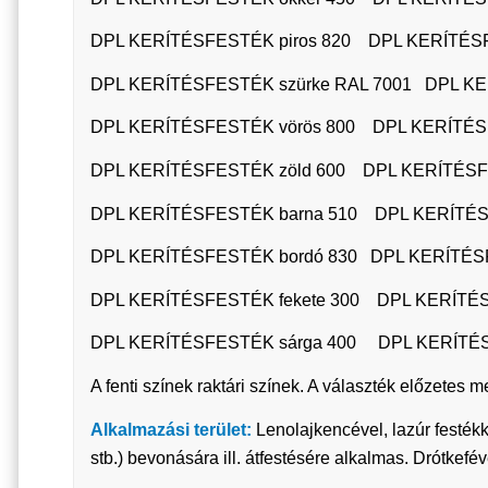
DPL KERÍTÉSFESTÉK piros 820 DPL KERÍTÉSFE
DPL KERÍTÉSFESTÉK szürke RAL 7001 DPL KER
DPL KERÍTÉSFESTÉK vörös 800 DPL KERÍTÉSFE
DPL KERÍTÉSFESTÉK zöld 600 DPL KERÍTÉSFE
DPL KERÍTÉSFESTÉK barna 510 DPL KERÍTÉS
DPL KERÍTÉSFESTÉK bordó 830 DPL KERÍTÉSF
DPL KERÍTÉSFESTÉK fekete 300 DPL KERÍTÉS
DPL KERÍTÉSFESTÉK sárga 400 DPL KERÍTÉS
A fenti színek raktári színek. A választék előzete
Alkalmazási terület:
Lenolajkencével, lazúr festékk
stb.) bevonására ill. átfestésére alkalmas. Drótkeféve