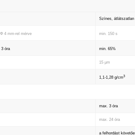
Színes, átlátszatla
min. 150 s
 Φ 4 mm-rel mérve
min. 65%
 3 óra
15 µm
3
1,1-1,28 g/cm
max. 3 óra
max. 24 óra
a felhordást követő