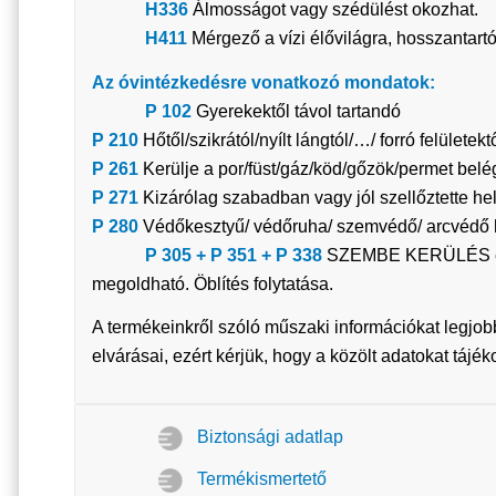
H336
Álmosságot vagy szédülést okozhat.
H411
Mérgező a vízi élővilágra, hosszantart
Az óvintézkedésre vonatkozó mondatok:
P 102
Gyerekektől távol tartandó
P 210
Hőtől/szikrától/nyílt lángtól/…/ forró felületek
P 261
Kerülje a por/füst/gáz/köd/gőzök/permet belé
P 271
Kizárólag szabadban vagy jól szellőztette he
P 280
Védőkesztyű/ védőruha/ szemvédő/ arcvédő h
P 305 + P 351 + P 338
SZEMBE KERÜLÉS esetén
megoldható. Öblítés folytatása.
A termékeinkről szóló műszaki információkat legjob
elvárásai, ezért kérjük, hogy a közölt adatokat tájé
Biztonsági adatlap
Termékismertető