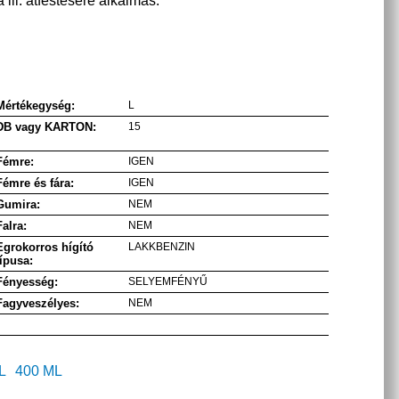
 ill. átfestésére alkalmas.
Mértékegység:
L
DB vagy KARTON:
15
Fémre:
IGEN
Fémre és fára:
IGEN
Gumira:
NEM
Falra:
NEM
Egrokorros hígító
LAKKBENZIN
típusa:
Fényesség:
SELYEMFÉNYŰ
Fagyveszélyes:
NEM
L
400 ML