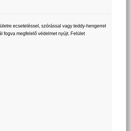
ületre ecseteléssel, szórással vagy teddy-hengerrel
nál fogva megfelelő védelmet nyújt. Felület