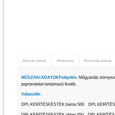
Műszaki adatok
Alkalmazás
Biztonsági adatlap
MŰSZAKI ADATOK
Felépítés:
Műgyantát, környeze
pigmenteket tartalmazó festék.
Választék:
DPL KERÍTÉSFESTÉK barna 500 DPL KERÍTÉS
DPL KERÍTÉSFESTÉK okker 450 DPL KERÍTÉSFE