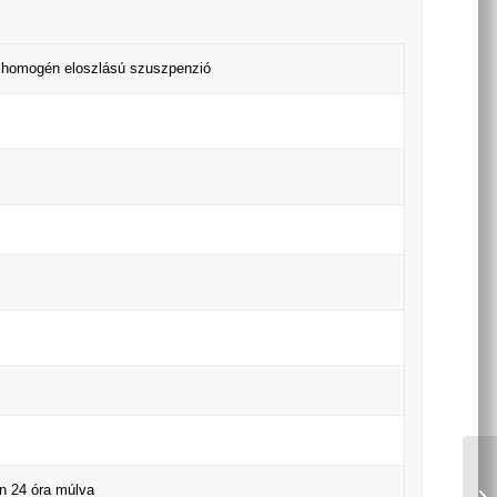
n homogén eloszlású szuszpenzió
en 24 óra múlva