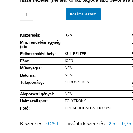
faszerkezetek (kerítés, korlát, pagoda stb.) bevonására
Kosárba teszem
Kiszerelés:
0,25
Min. rendelési egység
1
(db:
Felhasználási hely:
KÜL-BELTÉR
Fára:
IGEN
Műanyagra:
NEM
Betonra:
NEM
Tulajdonásg:
OLDÓSZERES
Alapozást igényel:
NEM
Halmazállapot:
FOLYÉKONY
Fotó:
DPL KERÍTÉSFESTÉK 0,75 L
Kiszerelés:
0,25 L
További kiszerelés:
2,5 L
0,75 