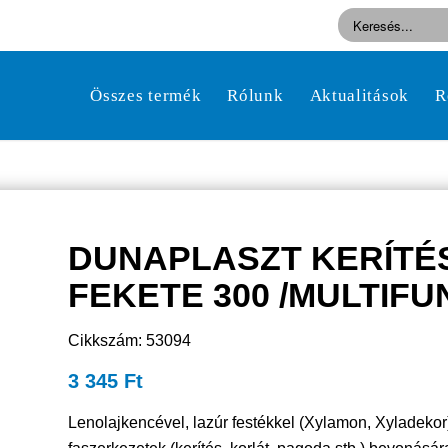
Összes termék
Rólunk
Aktualitások
R
DUNAPLASZT KERÍTÉ
FEKETE 300 /MULTIFUN
Cikkszám: 53094
3 345
Ft
Lenolajkencével, lazúr festékkel (Xylamon, Xyladekor),