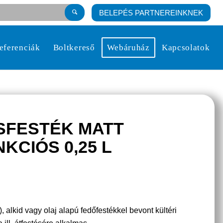
BELEPÉS PARTNEREINKNEK
eferenciák
Boltkereső
Webáruház
Kapcsolatok
SFESTÉK MATT
KCIÓS 0,25 L
 alkid vagy olaj alapú fedőfestékkel bevont kültéri