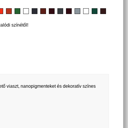
alódi színétől!
ető viaszt, nanopigmenteket és dekoratív színes