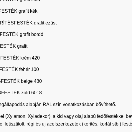
STÉK grafit kék
ÍTÉSFESTÉK grafit ezüst
STÉK grafit bordó
STÉK grafit
FESTÉK krém 420
ESTÉK fehér 100
FESTÉK beige 430
FESTÉK zöld 6018
s megállapodás alapján RAL szín vonatkozásban bővíthető.
el (Xylamon, Xyladekor), alkid vagy olaj alapú fedőfestékkel bev
l letisztított, régi és új acélszerkezetek (kerítés, korlát stb.) f