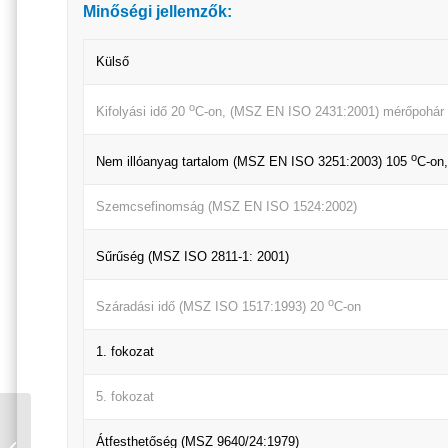
Minőségi jellemzők:
Külső
o
Kifolyási idő 20
C-on, (MSZ EN ISO 2431:2001) mérőpohár
o
Nem illóanyag tartalom (MSZ EN ISO 3251:2003) 105
C-on,
Szemcsefinomság (MSZ EN ISO 1524:2002)
Sűrűség (MSZ ISO 2811-1: 2001)
o
Száradási idő (MSZ ISO 1517:1993) 20
C-on
1. fokozat
5. fokozat
DUNAPLASZT
KERÍTÉSFESTÉK
Átfesthetőség (MSZ 9640/24:1979)