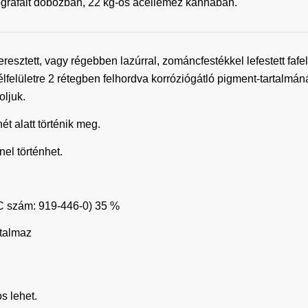
litografált dobozban, 22 kg-os acéllemez kannában.
sztett, vagy régebben lazúrral, zománcfestékkel lefestett fafel
acélfelületre 2 rétegben felhordva korróziógátló pigment-tartalmá
ljuk.
t alatt történik meg.
el történhet.
EC szám: 919-446-0) 35 %
rtalmaz
s lehet.