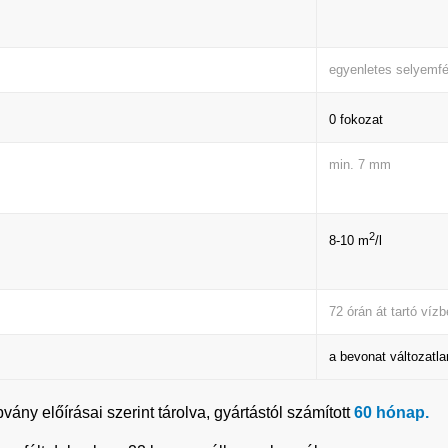
egyenletes selyemf
0 fokozat
min. 7 mm
2
8-10 m
/l
72 órán át tartó víz
a bevonat változatla
ny előírásai szerint tárolva, gyártástól számított
60 hónap
.