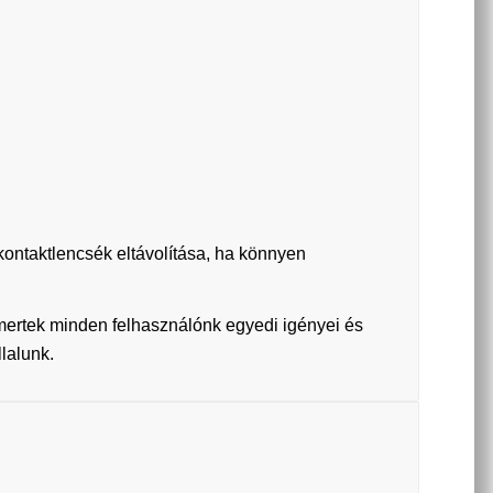
ontaktlencsék eltávolítása, ha könnyen
smertek minden felhasználónk egyedi igényei és
llalunk.