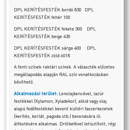
DPL KERÍTÉSFESTÉK bordó 830 DPL
KERÍTÉSFESTÉK fehér 100
DPL KERÍTÉSFESTÉK fekete 300 DPL
KERÍTÉSFESTÉK beige 430
DPL KERÍTÉSFESTÉK sárga 400 DPL
KERÍTÉSFESTÉK zöld 6018
A fenti színek raktári színek. A választék előzetes
megállapodás alapján RAL szín vonatkozásban
bővíthető.
Alkalmazási terület:
Lenolajkencével, lazúr
festékkel (Xylamon, Xyladekor), alkid vagy olaj
alapú fedőfestékkel bevont kültéri faszerkezetek
(kerítés, korlát, pagoda stb.) bevonására ill.
átfestésére alkalmas. Drótkefével letisztított, régi