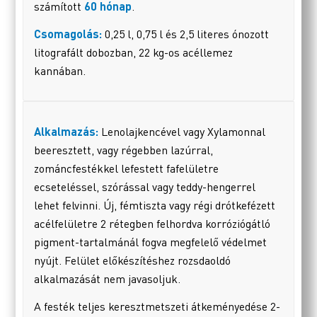
számított
60 hónap
.
Csomagolás:
0,25 l, 0,75 l és 2,5 literes ónozott
litografált dobozban, 22 kg-os acéllemez
kannában.
Alkalmazás:
Lenolajkencével vagy Xylamonnal
beeresztett, vagy régebben lazúrral,
zománcfestékkel lefestett fafelületre
ecseteléssel, szórással vagy teddy-hengerrel
lehet felvinni. Új, fémtiszta vagy régi drótkefézett
acélfelületre 2 rétegben felhordva korróziógátló
pigment-tartalmánál fogva megfelelő védelmet
nyújt. Felület előkészítéshez rozsdaoldó
alkalmazását nem javasoljuk.
A festék teljes keresztmetszeti átkeményedése 2-