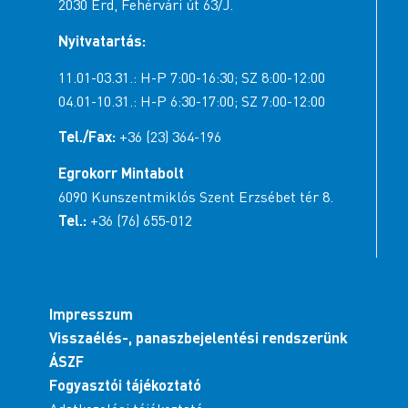
2030 Érd, Fehérvári út 63/J.
Nyitvatartás:
11.01-03.31.: H-P 7:00-16:30; SZ 8:00-12:00
04.01-10.31.: H-P 6:30-17:00; SZ 7:00-12:00
Tel./Fax:
+36 (23) 364-196
Egrokorr Mintabolt
6090 Kunszentmiklós Szent Erzsébet tér 8.
Tel.:
+36 (76) 655-012
Impresszum
Visszaélés-, panaszbejelentési rendszerünk
ÁSZF
Fogyasztói tájékoztató