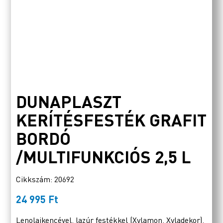
DUNAPLASZT
KERÍTÉSFESTÉK GRAFIT
BORDÓ
/MULTIFUNKCIÓS 2,5 L
Cikkszám: 20692
24 995
Ft
Lenolajkencével, lazúr festékkel (Xylamon, Xyladekor),