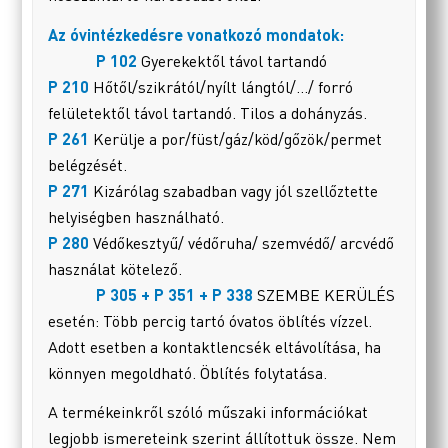
Az óvintézkedésre vonatkozó mondatok:
P 102
Gyerekektől távol tartandó
P 210
Hőtől/szikrától/nyílt lángtól/…/ forró
felületektől távol tartandó. Tilos a dohányzás.
P 261
Kerülje a por/füst/gáz/köd/gőzök/permet
belégzését.
P 271
Kizárólag szabadban vagy jól szellőztette
helyiségben használható.
P 280
Védőkesztyű/ védőruha/ szemvédő/ arcvédő
használat kötelező.
P 305 + P 351 + P 338
SZEMBE KERÜLÉS
esetén: Több percig tartó óvatos öblítés vízzel.
Adott esetben a kontaktlencsék eltávolítása, ha
könnyen megoldható. Öblítés folytatása.
A termékeinkről szóló műszaki információkat
legjobb ismereteink szerint állítottuk össze. Nem