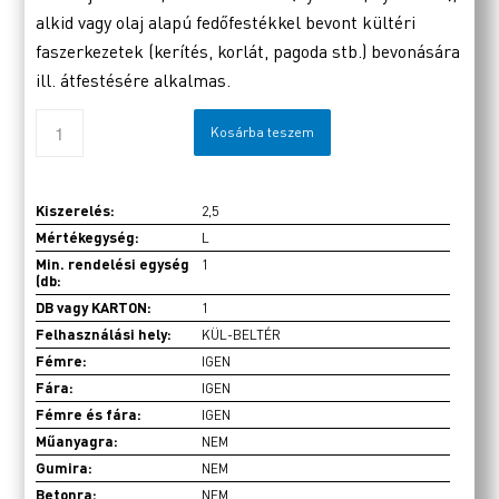
alkid vagy olaj alapú fedőfestékkel bevont kültéri
faszerkezetek (kerítés, korlát, pagoda stb.) bevonására
ill. átfestésére alkalmas.
Kosárba teszem
Kiszerelés:
2,5
Mértékegység:
L
Min. rendelési egység
1
(db:
DB vagy KARTON:
1
Felhasználási hely:
KÜL-BELTÉR
Fémre:
IGEN
Fára:
IGEN
Fémre és fára:
IGEN
Műanyagra:
NEM
Gumira:
NEM
Betonra:
NEM