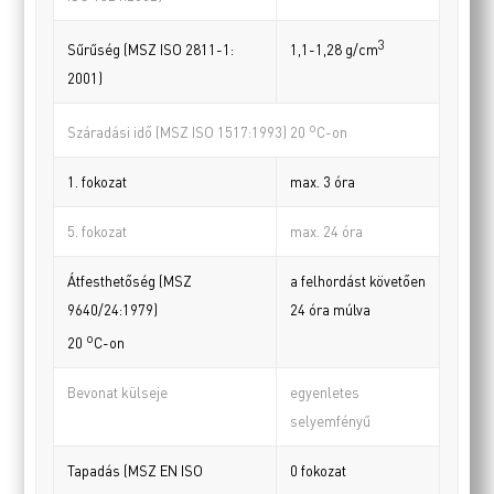
3
Sűrűség (MSZ ISO 2811-1:
1,1-1,28 g/cm
2001)
o
Száradási idő (MSZ ISO 1517:1993) 20
C-on
1. fokozat
max. 3 óra
5. fokozat
max. 24 óra
Átfesthetőség (MSZ
a felhordást követően
9640/24:1979)
24 óra múlva
o
20
C-on
Bevonat külseje
egyenletes
selyemfényű
Tapadás (MSZ EN ISO
0 fokozat