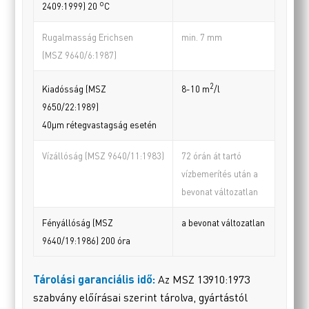
o
2409:1999) 20
C
Rugalmasság Erichsen
min. 7 mm
(MSZ 9640/6:1987)
2
Kiadósság (MSZ
8-10 m
/l
9650/22:1989)
40µm rétegvastagság esetén
Vízállóság (MSZ 9640/11:1983)
72 órán át tartó
vízbemerítés után a
bevonat változatlan
Fényállóság (MSZ
a bevonat változatlan
9640/19:1986) 200 óra
Tárolási garanciális idő:
Az MSZ 13910:1973
szabvány előírásai szerint tárolva, gyártástól