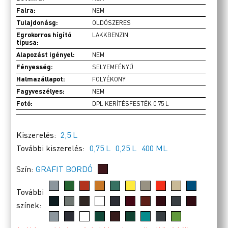
Falra:
NEM
Tulajdonásg:
OLDÓSZERES
Egrokorros hígító
LAKKBENZIN
típusa:
Alapozást igényel:
NEM
Fényesség:
SELYEMFÉNYŰ
Halmazállapot:
FOLYÉKONY
Fagyveszélyes:
NEM
Fotó:
DPL KERÍTÉSFESTÉK 0,75 L
Kiszerelés:
2,5 L
További kiszerelés:
0,75 L
0,25 L
400 ML
Szín:
GRAFIT BORDÓ
További
színek: