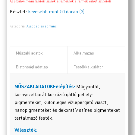
Az oldalon megjelenített színek eltérhetnek a termék valódi színétől!
Készlet:
kevesebb mint 50 darab (3)
Kategória:
Alapozó és zománc
Műszaki adatok
Alkalmazás
Biztonsági adatlap
Festékkalkulátor
MŰSZAKI ADATOK
Felépítés:
Műgyantát,
környezetbarát korrózió gátló pehely-
pigmenteket, különleges vízlepergető viaszt,
nanopigmenteket és dekoratív színes pigmenteket
tartalmazó festék.
Választék: