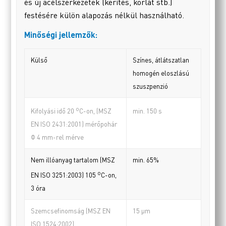
és új acélszerkezetek (kerítés, korlát stb.)
festésére külön alapozás nélkül használható.
Minőségi jellemzők:
Külső
Színes, átlátszatlan
homogén eloszlású
szuszpenzió
o
min. 150 s
Kifolyási idő 20
C-on, (MSZ
EN ISO 2431:2001) mérőpohár
Φ 4 mm-rel mérve
Nem illóanyag tartalom (MSZ
min. 65%
o
EN ISO 3251:2003) 105
C-on,
3 óra
Szemcsefinomság (MSZ EN
15 µm
ISO 1524:2002)