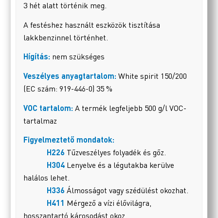
3 hét alatt történik meg.
A festéshez használt eszközök tisztítása
lakkbenzinnel történhet.
Hígítás:
nem szükséges
Veszélyes anyagtartalom:
White spirit 150/200
(EC szám: 919-446-0) 35 %
VOC tartalom:
A termék legfeljebb 500 g/l VOC-
tartalmaz
Figyelmeztető mondatok:
H226
Tűzveszélyes folyadék és gőz.
H304
Lenyelve és a légutakba kerülve
halálos lehet.
H336
Álmosságot vagy szédülést okozhat.
H411
Mérgező a vízi élővilágra,
hosszantartó károsodást okoz.