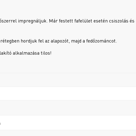
szerrel impregnáljuk. Már festett fafelület esetén csiszolás és 
1 rétegben hordjuk fel az alapozót, majd a fedőzománcot.
lakító alkalmazása tilos!
a