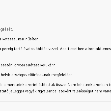
égzését.
ötéssel kell hűsíteni.
cig tartó óvatos öblítés vízzel. Adott esetben a kontaktlencsé
setén: orvosi ellátást kell kérni.
 helyi/ országos előírásoknak megfelelően.
b ismereteink szerint állítottuk össze. Nem lehetnek azonban i
oztató jelleggel vegyék figyelembe, azokért felelősséget nem váll