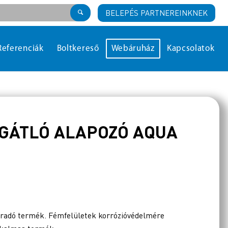
BELEPÉS PARTNEREINKNEK
Referenciák
Boltkereső
Webáruház
Kapcsolatok
ÓGÁTLÓ ALAPOZÓ AQUA
záradó termék. Fémfelületek korrózióvédelmére