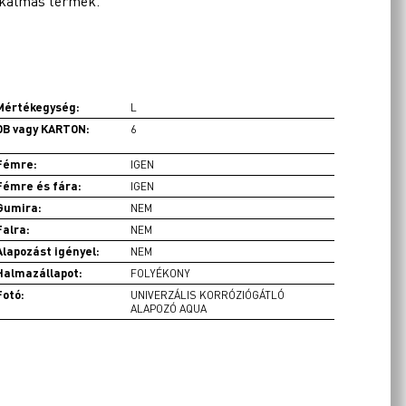
alkalmas termék.
Mértékegység:
L
DB vagy KARTON:
6
Fémre:
IGEN
Fémre és fára:
IGEN
Gumira:
NEM
Falra:
NEM
Alapozást igényel:
NEM
Halmazállapot:
FOLYÉKONY
Fotó:
UNIVERZÁLIS KORRÓZIÓGÁTLÓ
ALAPOZÓ AQUA