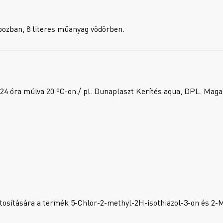
obozban, 8 literes műanyag vödörben.
 24 óra múlva 20 ºC-on./ pl. Dunaplaszt Kerítés aqua, DPL. Maga
iztosítására a termék 5-Chlor-2-methyl-2H-isothiazol-3-on és 2-M