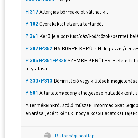
H 317
Allergiás bőrreakciót válthat ki.
P 102
Gyerekektől elzárva tartandó.
P 261
Kerülje a por/füst/gáz/köd/gőzök/permet bel
P 302+P352
HA BŐRRE KERÜL: Hideg vízzel/nedves k
P 305+P351+P338
SZEMBE KERÜLÉS esetén: Több per
folytatása.
P 333+P313
Bőrirritáció vagy kiütések megjelenése e
P 501
A tartalom/edény elhelyezése hulladékként: a
A termékeinkről szóló műszaki információkat legjob
elvárásai, ezért kérjük, hogy a közölt adatokat tájék
Biztonsági adatlap