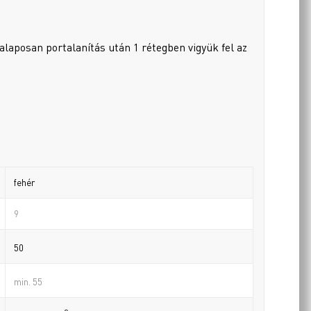
alaposan portalanítás után 1 rétegben vigyük fel az
fehér
9
50
min. 55