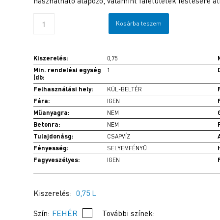
használható alapozó, valamint fafelületek festésére 
Kosárba teszem
Kiszerelés:
0,75
Min. rendelési egység
1
(db:
Felhasználási hely:
KÜL-BELTÉR
Fára:
IGEN
Műanyagra:
NEM
Betonra:
NEM
Tulajdonásg:
CSAPVÍZ
Fényesség:
SELYEMFÉNYŰ
Fagyveszélyes:
IGEN
Kiszerelés:
0,75 L
Szín:
FEHÉR
További színek: