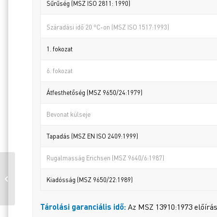
Sűrűség (MSZ ISO 2811: 1990)
o
Száradási idő 20
C-on (MSZ ISO 1517:1993)
1. fokozat
6. fokozat
Átfesthetőség (MSZ 9650/24:1979)
Bevonat külseje
Tapadás (MSZ EN ISO 2409:1999)
Rugalmasság Erichsen (MSZ 9640/6:1987)
DUNAPLASZT SZÍNEZŐ
GRANULÁTUM ÉBEN 1
Kiadósság (MSZ 9650/22:1989)
DB
Tárolási garanciális idő:
Az MSZ 13910:1973 előírása