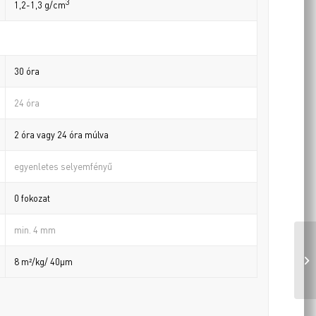
3
1,2-1,3 g/cm
30 óra
24 óra
2 óra vagy 24 óra múlva
egyenletes selyemfényű
0 fokozat
min. 4 mm
8 m²/kg/ 40µm