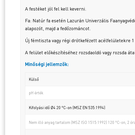
A festéket jól fel kell keverni.
Fa: Natúr fa esetén Lazurán Univerzális Faanyagvédő
alapozót, majd a fedőzománcot.
Új fémtiszta vagy régi drótkefézett acélfelületekre 
A felület előkészítéséhez rozsdaoldó vagy rozsda áta
Minőségi jellemzők:
Külső
pH érték
o
Kifolyási idő Ø4 20
C-on (MSZ EN 535:1994)
o
Nem illó anyag tartalom (MSZ ISO 1515:1992) 120
C-on, 2 ór