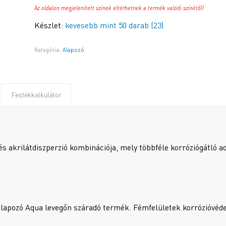
Az oldalon megjelenített színek eltérhetnek a termék valódi színétől!
Készlet:
kevesebb mint 50 darab (23)
Kategória:
Alapozó
Festékkalkulátor
és akrilátdiszperzió kombinációja, mely többféle korróziógátló a
Alapozó Aqua levegőn száradó termék. Fémfelületek korrózióvéde