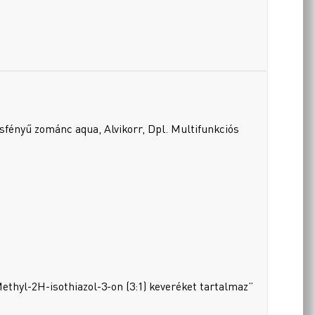
sfényű zománc aqua, Alvikorr, Dpl. Multifunkciós
ethyl-2H-isothiazol-3-on (3:1) keveréket tartalmaz”