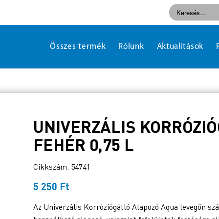
Összes termék
Rólunk
Aktualitások
UNIVERZÁLIS KORRÓZI
FEHÉR 0,75 L
Cikkszám: 54741
5 250
Ft
Az Univerzális Korróziógátló Alapozó Aqua levegőn s