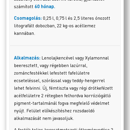
számított
60 hónap
.
Csomagolás:
0,25 l, 0,75 l és 2,5 literes ónozott
litografált dobozban, 22 kg-os acéllemez
kannában.
Alkalmazás:
Lenolajkencével vagy Xylamonnal
beeresztett, vagy régebben lazúrral,
zománcfestékkel lefestett fafelületre
ecseteléssel, szórással vagy teddy-hengerrel
lehet felvinni. Új, fémtiszta vagy régi drótkefézett
acélfelületre 2 rétegben felhordva korróziógátló
pigment-tartalmánál fogva megfelelő védelmet
nyújt. Felület előkészítéshez rozsdaoldó
alkalmazását nem javasoljuk.
A festék teljes keresztmetszeti átkeményedése 2-