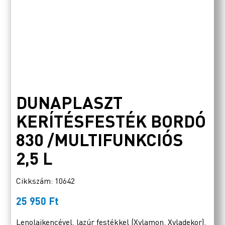
DUNAPLASZT
KERÍTÉSFESTÉK BORDÓ
830 /MULTIFUNKCIÓS
2,5 L
Cikkszám: 10642
25 950
Ft
Lenolajkencével, lazúr festékkel (Xylamon, Xyladekor),