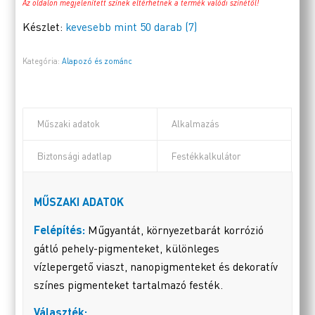
Az oldalon megjelenített színek eltérhetnek a termék valódi színétől!
Készlet:
kevesebb mint 50 darab (7)
Kategória:
Alapozó és zománc
Műszaki adatok
Alkalmazás
Biztonsági adatlap
Festékkalkulátor
MŰSZAKI ADATOK
Felépítés:
Műgyantát, környezetbarát korrózió
gátló pehely-pigmenteket, különleges
vízlepergető viaszt, nanopigmenteket és dekoratív
színes pigmenteket tartalmazó festék.
Választék: