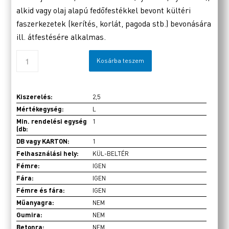
alkid vagy olaj alapú fedőfestékkel bevont kültéri
faszerkezetek (kerítés, korlát, pagoda stb.) bevonására
ill. átfestésére alkalmas.
Kosárba teszem
Kiszerelés:
2,5
Mértékegység:
L
Min. rendelési egység
1
(db:
DB vagy KARTON:
1
Felhasználási hely:
KÜL-BELTÉR
Fémre:
IGEN
Fára:
IGEN
Fémre és fára:
IGEN
Műanyagra:
NEM
Gumira:
NEM
Betonra:
NEM