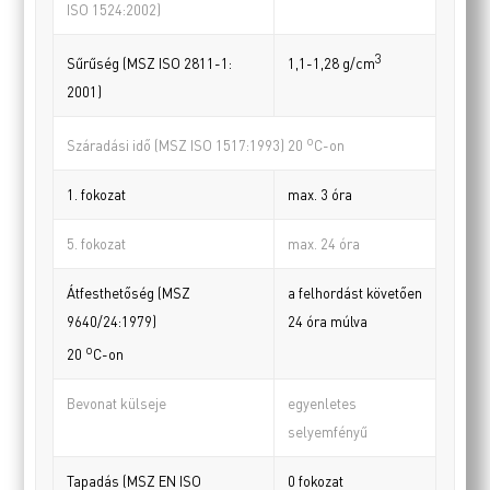
ISO 1524:2002)
3
Sűrűség (MSZ ISO 2811-1:
1,1-1,28 g/cm
2001)
o
Száradási idő (MSZ ISO 1517:1993) 20
C-on
1. fokozat
max. 3 óra
5. fokozat
max. 24 óra
Átfesthetőség (MSZ
a felhordást követően
9640/24:1979)
24 óra múlva
o
20
C-on
Bevonat külseje
egyenletes
selyemfényű
Tapadás (MSZ EN ISO
0 fokozat