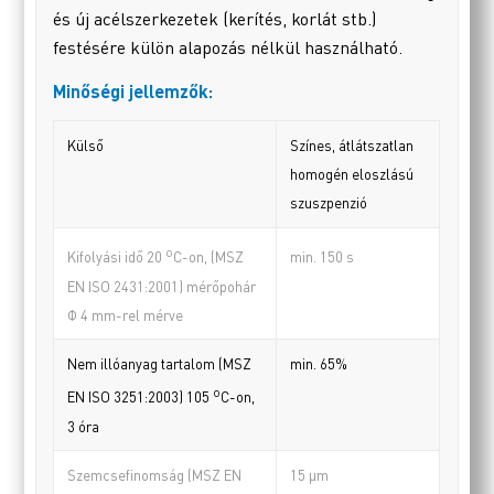
és új acélszerkezetek (kerítés, korlát stb.)
festésére külön alapozás nélkül használható.
Minőségi jellemzők:
Külső
Színes, átlátszatlan
homogén eloszlású
szuszpenzió
o
min. 150 s
Kifolyási idő 20
C-on, (MSZ
EN ISO 2431:2001) mérőpohár
Φ 4 mm-rel mérve
Nem illóanyag tartalom (MSZ
min. 65%
o
EN ISO 3251:2003) 105
C-on,
3 óra
Szemcsefinomság (MSZ EN
15 µm