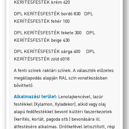
KERÍTÉSFESTÉK krém 420
DPL KERÍTÉSFESTÉK bordó 830 DPL
KERÍTÉSFESTÉK fehér 100
DPL KERÍTÉSFESTÉK fekete 300 DPL
KERÍTÉSFESTÉK beige 430
DPL KERÍTÉSFESTÉK sárga 400 DPL
KERÍTÉSFESTÉK zöld 6018
A fenti színek raktári színek. A választék előzetes
megállapodás alapján RAL szín vonatkozásban
bővíthető.
Alkalmazási terület:
Lenolajkencével, lazúr
festékkel (Xylamon, Xyladekor), alkid vagy olaj
alapú fedőfestékkel bevont kültéri faszerkezetek
(kerítés, korlát, pagoda stb.) bevonására ill.
átfestésére alkalmas. Drótkefével letisztított, régi