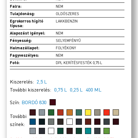
Falra:
NEM
Tulajdonásg:
OLDÓSZERES
Egrokorros hígító
LAKKBENZIN
típusa:
Alapozást igényel:
NEM
Fényesség:
SELYEMFÉNYŰ
Halmazállapot:
FOLYÉKONY
Fagyveszélyes:
NEM
Fotó:
DPL KERÍTÉSFESTÉK 0,75 L
Kiszerelés:
2,5 L
További kiszerelés:
0,75 L
0,25 L
400 ML
Szín:
BORDÓ 830
További
színek: