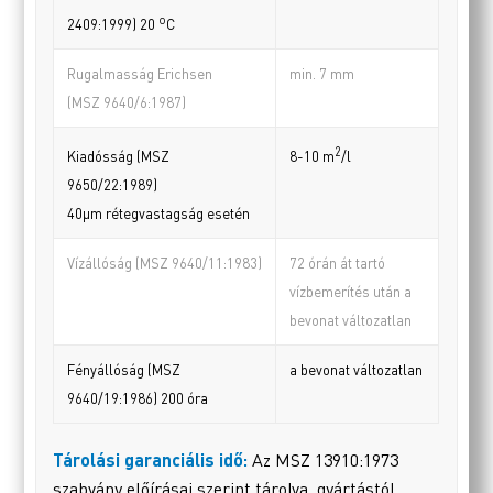
o
2409:1999) 20
C
Rugalmasság Erichsen
min. 7 mm
(MSZ 9640/6:1987)
2
Kiadósság (MSZ
8-10 m
/l
9650/22:1989)
40µm rétegvastagság esetén
Vízállóság (MSZ 9640/11:1983)
72 órán át tartó
vízbemerítés után a
bevonat változatlan
Fényállóság (MSZ
a bevonat változatlan
9640/19:1986) 200 óra
Tárolási garanciális idő:
Az MSZ 13910:1973
szabvány előírásai szerint tárolva, gyártástól