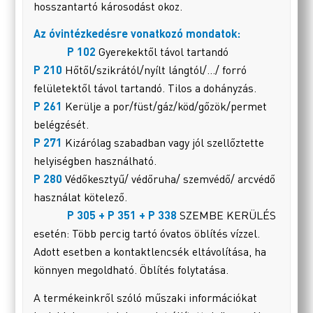
hosszantartó károsodást okoz.
Az óvintézkedésre vonatkozó mondatok:
P 102
Gyerekektől távol tartandó
P 210
Hőtől/szikrától/nyílt lángtól/…/ forró
felületektől távol tartandó. Tilos a dohányzás.
P 261
Kerülje a por/füst/gáz/köd/gőzök/permet
belégzését.
P 271
Kizárólag szabadban vagy jól szellőztette
helyiségben használható.
P 280
Védőkesztyű/ védőruha/ szemvédő/ arcvédő
használat kötelező.
P 305 + P 351 + P 338
SZEMBE KERÜLÉS
esetén: Több percig tartó óvatos öblítés vízzel.
Adott esetben a kontaktlencsék eltávolítása, ha
könnyen megoldható. Öblítés folytatása.
A termékeinkről szóló műszaki információkat