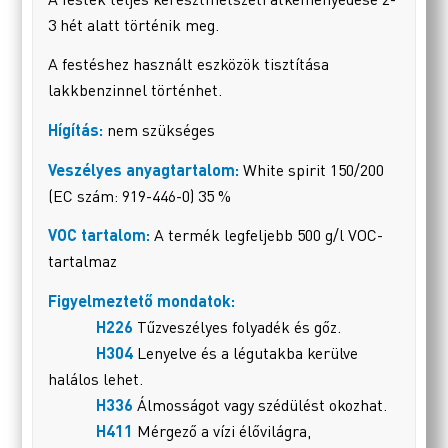
3 hét alatt történik meg.
A festéshez használt eszközök tisztítása
lakkbenzinnel történhet.
Hígítás:
nem szükséges
Veszélyes anyagtartalom:
White spirit 150/200
(EC szám: 919-446-0) 35 %
VOC tartalom:
A termék legfeljebb 500 g/l VOC-
tartalmaz
Figyelmeztető mondatok:
H226
Tűzveszélyes folyadék és gőz.
H304
Lenyelve és a légutakba kerülve
halálos lehet.
H336
Álmosságot vagy szédülést okozhat.
H411
Mérgező a vízi élővilágra,