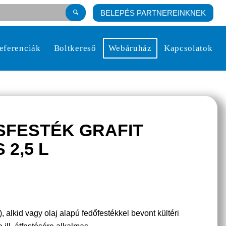
BELEPÉS PARTNEREINKNEK
eferenciák
Boltkereső
Webáruház
Kapcsolatok
SFESTÉK GRAFIT
 2,5 L
 alkid vagy olaj alapú fedőfestékkel bevont kültéri