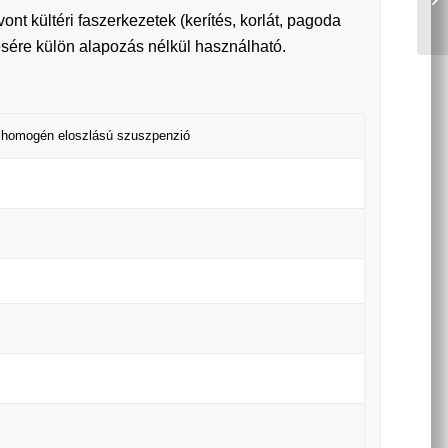
ont kültéri faszerkezetek (kerítés, korlát, pagoda
estésére külön alapozás nélkül használható.
n homogén eloszlású szuszpenzió