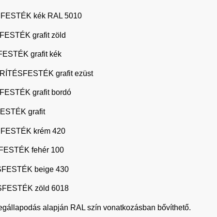
FESTÉK kék RAL 5010
STÉK grafit zöld
STÉK grafit kék
ÍTÉSFESTÉK grafit ezüst
STÉK grafit bordó
STÉK grafit
FESTÉK krém 420
ESTÉK fehér 100
FESTÉK beige 430
FESTÉK zöld 6018
s megállapodás alapján RAL szín vonatkozásban bővíthető.