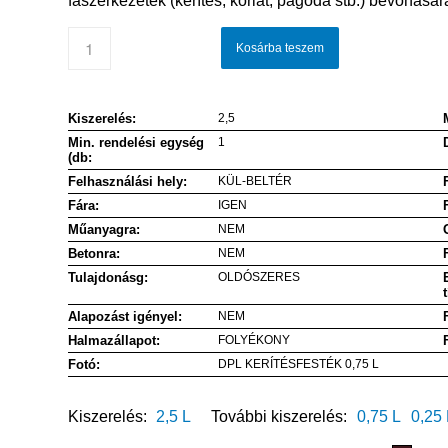
faszerkezetek (kerítés, korlát, pagoda stb.) bevonására
Kosárba teszem
Kiszerelés:
2,5
Min. rendelési egység
1
(db:
Felhasználási hely:
KÜL-BELTÉR
Fára:
IGEN
Műanyagra:
NEM
Betonra:
NEM
Tulajdonásg:
OLDÓSZERES
Alapozást igényel:
NEM
Halmazállapot:
FOLYÉKONY
Fotó:
DPL KERÍTÉSFESTÉK 0,75 L
Kiszerelés:
2,5 L
További kiszerelés:
0,75 L
0,25 