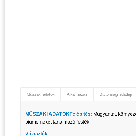
Műszaki adatok
Alkalmazás
Biztonsági adatlap
MŰSZAKI ADATOK
Felépítés:
Műgyantát, környeze
pigmenteket tartalmazó festék.
Választék: