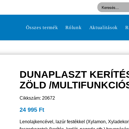
Összes termék
Rólunk
Aktualitások
R
DUNAPLASZT KERÍTÉ
ZÖLD /MULTIFUNKCIÓS
Cikkszám: 20672
24 995
Ft
Lenolajkencével, lazúr festékkel (Xylamon, Xyladekor),