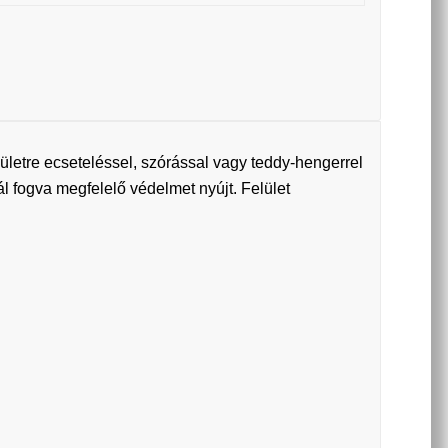
ületre ecseteléssel, szórással vagy teddy-hengerrel
nál fogva megfelelő védelmet nyújt. Felület