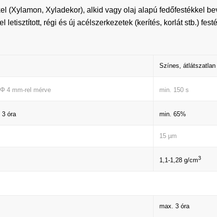
el (Xylamon, Xyladekor), alkid vagy olaj alapú fedőfestékkel bev
l letisztított, régi és új acélszerkezetek (kerítés, korlát stb.) f
Színes, átlátszatla
min. 150 s
 Φ 4 mm-rel mérve
min. 65%
 3 óra
15 µm
3
1,1-1,28 g/cm
max. 3 óra