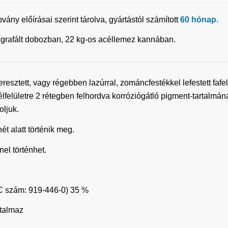
ny előírásai szerint tárolva, gyártástól számított
60 hónap
.
litografált dobozban, 22 kg-os acéllemez kannában.
sztett, vagy régebben lazúrral, zománcfestékkel lefestett fafel
acélfelületre 2 rétegben felhordva korróziógátló pigment-tartalmá
ljuk.
t alatt történik meg.
el történhet.
EC szám: 919-446-0) 35 %
rtalmaz