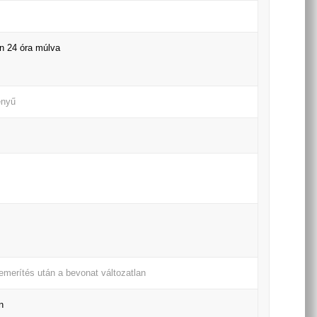
en 24 óra múlva
ényű
bemerítés után a bevonat változatlan
n