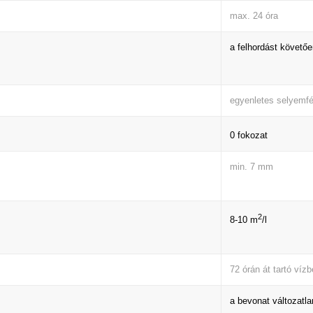
max. 24 óra
a felhordást követő
egyenletes selyemf
0 fokozat
min. 7 mm
2
8-10 m
/l
72 órán át tartó víz
a bevonat változatla