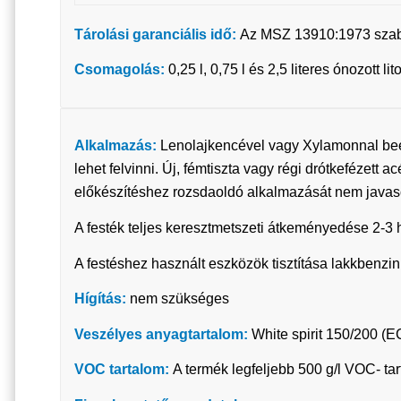
Tárolási garanciális idő:
Az MSZ 13910:1973 szabvá
Csomagolás:
0,25 l, 0,75 l és 2,5 literes ónozott 
Alkalmazás:
Lenolajkencével vagy Xylamonnal beere
lehet felvinni. Új, fémtiszta vagy régi drótkefézett 
előkészítéshez rozsdaoldó alkalmazását nem javaso
A festék teljes keresztmetszeti átkeményedése 2-3 hé
A festéshez használt eszközök tisztítása lakkbenzinn
Hígítás:
nem szükséges
Veszélyes anyagtartalom:
White spirit 150/200 (
VOC tartalom:
A termék legfeljebb 500 g/l VOC- ta