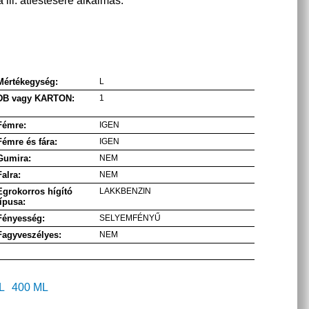
 ill. átfestésére alkalmas.
Mértékegység:
L
DB vagy KARTON:
1
Fémre:
IGEN
Fémre és fára:
IGEN
Gumira:
NEM
Falra:
NEM
Egrokorros hígító
LAKKBENZIN
típusa:
Fényesség:
SELYEMFÉNYŰ
Fagyveszélyes:
NEM
L
400 ML