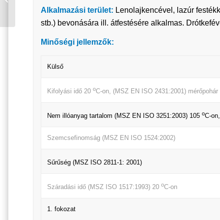
GRAFIT ZÖLD
Alkalmazási terület:
Lenolajkencével, lazúr festékk
/MULTIFUNKCIÓS 0,75
stb.) bevonására ill. átfestésére alkalmas. Drótkeféve
L
Minőségi jellemzők:
Külső
o
Kifolyási idő 20
C-on, (MSZ EN ISO 2431:2001) mérőpohár
o
Nem illóanyag tartalom (MSZ EN ISO 3251:2003) 105
C-on,
Szemcsefinomság (MSZ EN ISO 1524:2002)
Sűrűség (MSZ ISO 2811-1: 2001)
o
Száradási idő (MSZ ISO 1517:1993) 20
C-on
1. fokozat