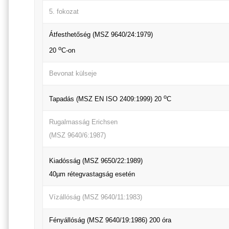
5. fokozat
Átfesthetőség (MSZ 9640/24:1979)
o
20
C-on
Bevonat külseje
o
Tapadás (MSZ EN ISO 2409:1999) 20
C
Rugalmasság Erichsen
(MSZ 9640/6:1987)
Kiadósság (MSZ 9650/22:1989)
40µm rétegvastagság esetén
Vízállóság (MSZ 9640/11:1983)
Fényállóság (MSZ 9640/19:1986) 200 óra