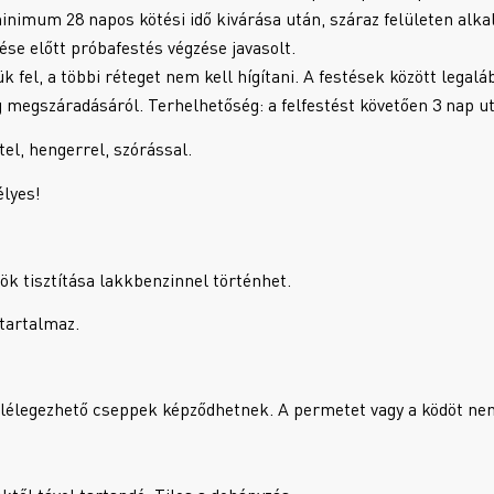
nimum 28 napos kötési idő kivárása után, száraz felületen alkal
se előtt próbafestés végzése javasolt.
k fel, a többi réteget nem kell hígítani. A festések között legalá
g megszáradásáról. Terhelhetőség: a felfestést követően 3 nap u
tel, hengerrel, szórással.
élyes!
k tisztítása lakkbenzinnel történhet.
 tartalmaz.
lélegezhető cseppek képződhetnek. A permetet vagy a ködöt nem