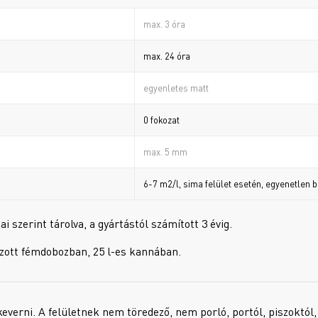
max. 3 óra
max. 24 óra
egyenletes matt
0 fokozat
max. 5 mm
6-7 m2/l, sima felület esetén, egyenetlen 
 szerint tárolva, a gyártástól számított 3 évig.
kkozott fémdobozban, 25 l-es kannában.
keverni. A felületnek nem töredező, nem porló, portól, piszoktól,