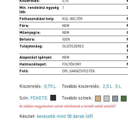
Kiszerelés:
0,75
Min. rendelési egység
1
(db:
Felhasználási hely:
KÜL-BELTÉR
Fára:
NEM
Műanyagra:
NEM
Betonra:
IGEN
Tulajdonásg:
OLDÓSZERES
Alapozást igényel:
NEM
Halmazállapot:
FOLYÉKONY
Fotó:
DPL GARÁZSFESTÉK
Kiszerelés:
0,75 L
További kiszerelés:
2,5 L
5 L
Szín:
FEKETE
További színek:
Az oldalon megjelenített színek eltérhetnek a termék valódi színétől!
Készlet:
kevesebb mint 50 darab (49)