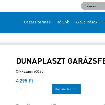
Összes termék
Rólunk
Aktualitások
DUNAPLASZT GARÁZSFES
Cikkszám: 60693
4 295
Ft
Kosárba teszem