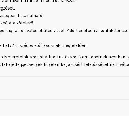
ektől távol tartandó. Tilos a dohányzás.
égzését.
lyiségben használható.
nálata kötelező.
g tartó óvatos öblítés vízzel. Adott esetben a kontaktlencsék
a helyi/ országos előírásoknak megfelelően.
b ismereteink szerint állítottuk össze. Nem lehetnek azonban i
oztató jelleggel vegyék figyelembe, azokért felelősséget nem váll
!