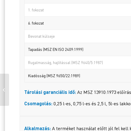
1. fokozat
6. fokozat
Bevonat külseje
Tapadás (MSZ EN ISO 2409:1999)
Rugalmasság, hajlítással (MSZ 9640/5:1987)
Kiadósság (MSZ 9650/22:1989)
DUNAPLASZT
KERÍTÉSFESTÉK ZÖLD
Tárolási garanciális idő:
Az MSZ 13910:1973 előírásai
RAL 6005
/MULTIFUNKCIÓS 0,25 L
Csomagolás:
0,25 l-es, 0,75 l-es és 2,5 l, 5l-es la
Alkalmazás:
A terméket használat előtt jól fel kell 