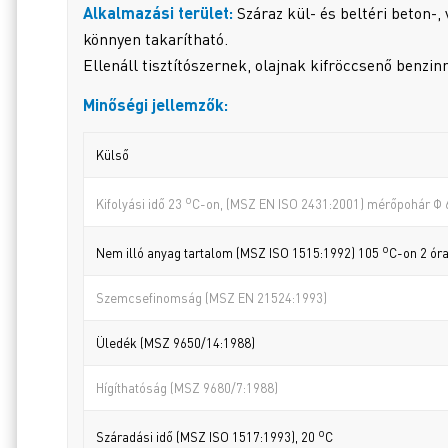
Alkalmazási terület:
Száraz kül- és beltéri beton-, 
könnyen takarítható.
Ellenáll tisztítószernek, olajnak kifröccsenő benzi
Minőségi jellemzők:
Külső
o
Kifolyási idő 23
C-on, (MSZ EN ISO 2431:2001) mérőpohár Φ
o
Nem illó anyag tartalom (MSZ ISO 1515:1992) 105
C-on 2 ór
Szemcsefinomság (MSZ EN 21524:1993)
Üledék (MSZ 9650/14:1988)
Hígíthatóság (MSZ 9680/7:1988)
o
Száradási idő (MSZ ISO 1517:1993), 20
C