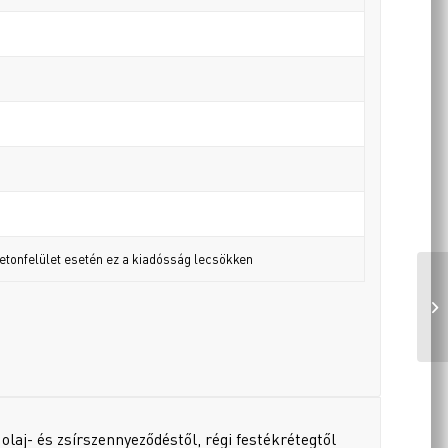
betonfelület esetén ez a kiadósság lecsökken
 olaj- és zsírszennyeződéstől, régi festékrétegtől