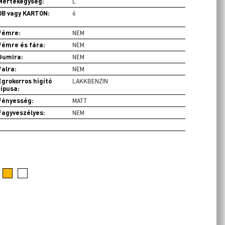
Mértékegység:
L
DB vagy KARTON:
6
Fémre:
NEM
Fémre és fára:
NEM
Gumira:
NEM
Falra:
NEM
Egrokorros hígító
LAKKBENZIN
típusa:
Fényesség:
MATT
Fagyveszélyes:
NEM