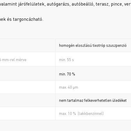
valamint járófelületek, autógarázs, autóbeálló, terasz, pince, ve
nnek és targoncázható.
homogén eloszlású tixotróp szuszpenzió
min. 55 s
 6 mm-rel mérve
min. 70 %
a
max. 40 µm
nem tartalmaz felkeverhetetlen üledéket
max. 10 % (lakkbenzinnel)