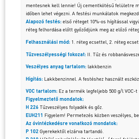
mentesnek kell lennie! Új cementkötésű felületre mi
időben lehet végezni. A festési munkálatok megkezdé
Alapozó festés:
első réteget 10%-os hígítással vigyü
réteg felhordása előtt győződjünk meg az előző réte
Felhasználási mód:
1. réteg ecsettel, 2. réteg ecset
Tűzveszélyességi fokozat:
II. Tűz és robbanásvesz
Veszélyes anyag tartalom:
lakkbenzin
Hígítás:
Lakkbenzinnel. A festéshez használt eszközö
VOC tartalom:
Ez a termék legfeljebb 500 g/l VOC-t
Figyelmeztető mondatok:
H 226
Tűzveszélyes folyadék és gőz.
EUH211
Figyelem! Permetezés közben veszélyes, be
Az óvintézkedésre vonatkozó mondatok:
P 102
Gyerekektől elzárva tartandó.