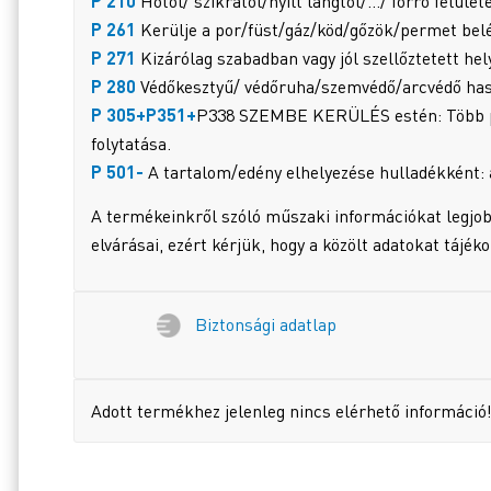
P 210
Hőtől/ szikrától/nyílt lángtól/…/ forró felület
P 261
Kerülje a por/füst/gáz/köd/gőzök/permet bel
P 271
Kizárólag szabadban vagy jól szellőztetett he
P 280
Védőkesztyű/ védőruha/szemvédő/arcvédő hasz
P 305+P351+
P338 SZEMBE KERÜLÉS estén: Több perci
folytatása.
P 501-
A tartalom/edény elhelyezése hulladékként: 
A termékeinkről szóló műszaki információkat legjob
elvárásai, ezért kérjük, hogy a közölt adatokat tájék
Biztonsági adatlap
Adott termékhez jelenleg nincs elérhető információ