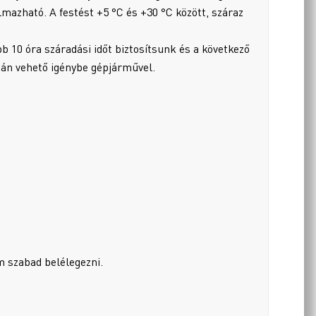
mazható. A festést +5 °C és +30 °C között, száraz
bb 10 óra száradási időt biztosítsunk és a következő
tán vehető igénybe gépjárművel.
 szabad belélegezni.