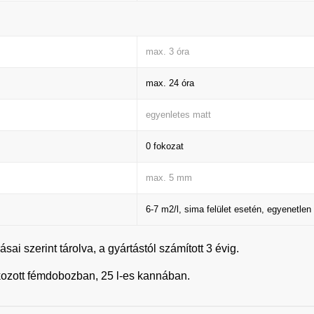
max. 3 óra
max. 24 óra
egyenletes matt
0 fokozat
max. 5 mm
6-7 m2/l, sima felület esetén, egyenetle
i szerint tárolva, a gyártástól számított 3 évig.
lakkozott fémdobozban, 25 l-es kannában.