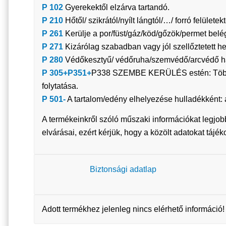
P 102
Gyerekektől elzárva tartandó.
P 210
Hőtől/ szikrától/nyílt lángtól/…/ forró felülete
P 261
Kerülje a por/füst/gáz/köd/gőzök/permet belé
P 271
Kizárólag szabadban vagy jól szellőztetett h
P 280
Védőkesztyű/ védőruha/szemvédő/arcvédő ha
P 305+P351+
P338 SZEMBE KERÜLÉS estén: Több perc
folytatása.
P 501-
A tartalom/edény elhelyezése hulladékként: 
A termékeinkről szóló műszaki információkat legjob
elvárásai, ezért kérjük, hogy a közölt adatokat tájé
Biztonsági adatlap
Adott termékhez jelenleg nincs elérhető információ!