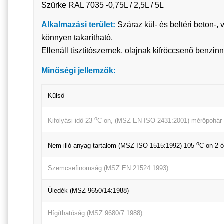
Szürke RAL 7035 -0,75L / 2,5L / 5L
Alkalmazási terület:
Száraz kül- és beltéri beton-, 
könnyen takarítható.
Ellenáll tisztítószernek, olajnak kifröccsenő benzin
Minőségi jellemzők:
Külső
o
Kifolyási idő 23
C-on, (MSZ EN ISO 2431:2001) mérőpohár
o
Nem illó anyag tartalom (MSZ ISO 1515:1992) 105
C-on 2 ó
Szemcsefinomság (MSZ EN 21524:1993)
Üledék (MSZ 9650/14:1988)
Hígíthatóság (MSZ 9680/7:1988)