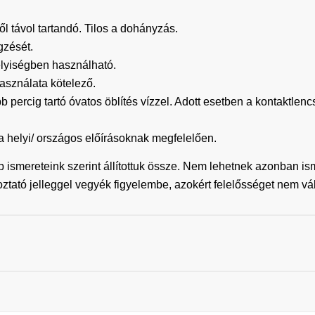
ktől távol tartandó. Tilos a dohányzás.
gzését.
elyiségben használható.
sználata kötelező.
ig tartó óvatos öblítés vízzel. Adott esetben a kontaktlencs
a helyi/ országos előírásoknak megfelelően.
b ismereteink szerint állítottuk össze. Nem lehetnek azonban i
koztató jelleggel vegyék figyelembe, azokért felelősséget nem vá