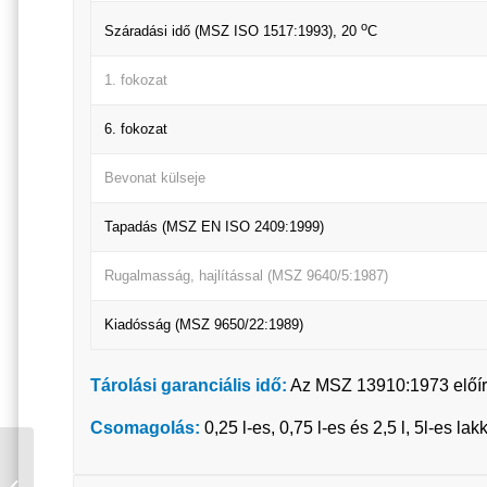
o
Száradási idő (MSZ ISO 1517:1993), 20
C
1. fokozat
6. fokozat
Bevonat külseje
Tapadás (MSZ EN ISO 2409:1999)
Rugalmasság, hajlítással (MSZ 9640/5:1987)
Kiadósság (MSZ 9650/22:1989)
Tárolási garanciális idő:
Az MSZ 13910:1973 előírása
Csomagolás:
0,25 l-es, 0,75 l-es és 2,5 l, 5l-es 
DUNAPLASZT
GARÁZSFESTÉK