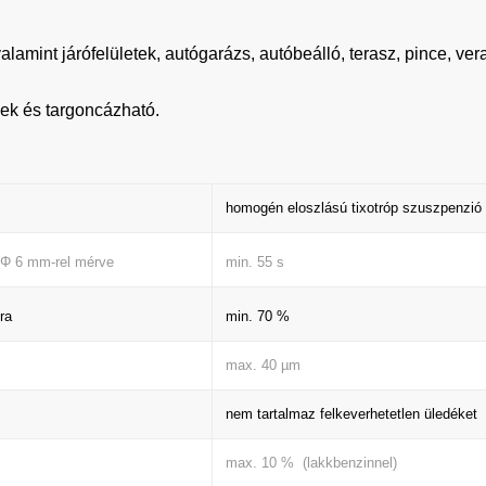
valamint járófelületek, autógarázs, autóbeálló, terasz, pince, ver
nek és targoncázható.
homogén eloszlású tixotróp szuszpenzió
min. 55 s
 Φ 6 mm-rel mérve
min. 70 %
ra
max. 40 µm
nem tartalmaz felkeverhetetlen üledéket
max. 10 % (lakkbenzinnel)