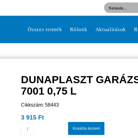
Összes termék
Rólunk
Aktualitások
R
DUNAPLASZT GARÁZS
7001 0,75 L
Cikkszám: 58443
3 915
Ft
Kosárba teszem