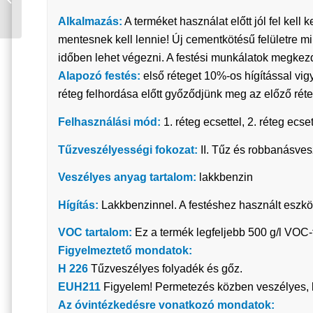
ZÖLD RAL 6010 2,5 L
Alkalmazás:
A terméket használat előtt jól fel kell 
mentesnek kell lennie! Új cementkötésű felületre mi
időben lehet végezni. A festési munkálatok megkezd
Alapozó festés:
első réteget 10%-os hígítással vigy
réteg felhordása előtt győződjünk meg az előző rét
Felhasználási mód:
1. réteg ecsettel, 2. réteg ecse
Tűzveszélyességi fokozat:
II. Tűz és robbanásves
Veszélyes anyag tartalom:
lakkbenzin
Hígítás:
Lakkbenzinnel. A festéshez használt eszközö
VOC tartalom:
Ez a termék legfeljebb 500 g/l VOC-t
Figyelmeztető mondatok:
H 226
Tűzveszélyes folyadék és gőz.
EUH211
Figyelem! Permetezés közben veszélyes, 
Az óvintézkedésre vonatkozó mondatok: