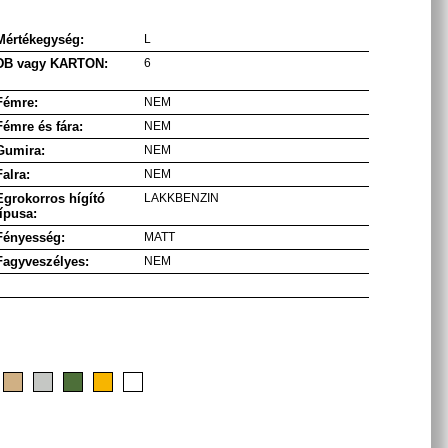
Mértékegység:
L
DB vagy KARTON:
6
Fémre:
NEM
Fémre és fára:
NEM
Gumira:
NEM
Falra:
NEM
Egrokorros hígító
LAKKBENZIN
típusa:
Fényesség:
MATT
Fagyveszélyes:
NEM