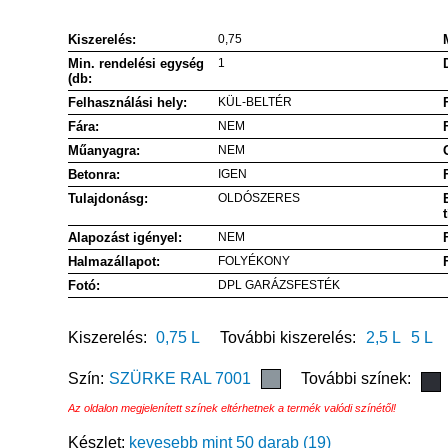
Kiszerelés:
0,75
Min. rendelési egység
1
(db:
Felhasználási hely:
KÜL-BELTÉR
Fára:
NEM
Műanyagra:
NEM
Betonra:
IGEN
Tulajdonásg:
OLDÓSZERES
Alapozást igényel:
NEM
Halmazállapot:
FOLYÉKONY
Fotó:
DPL GARÁZSFESTÉK
Kiszerelés:
0,75 L
További kiszerelés:
2,5 L
5 L
Szín:
SZÜRKE RAL 7001
További színek:
Az oldalon megjelenített színek eltérhetnek a termék valódi színétől!
Készlet:
kevesebb mint 50 darab (19)