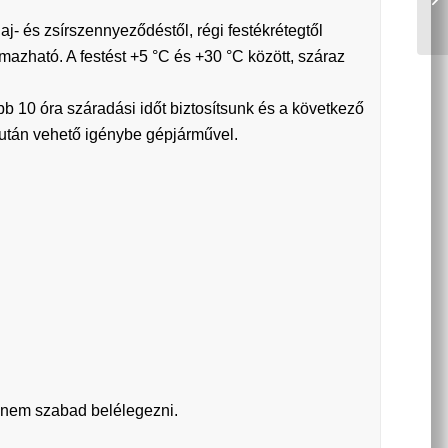
laj- és zsírszennyeződéstől, régi festékrétegtől
mazható. A festést +5 °C és +30 °C között, száraz
ább 10 óra száradási időt biztosítsunk és a következő
 után vehető igénybe gépjárművel.
 nem szabad belélegezni.