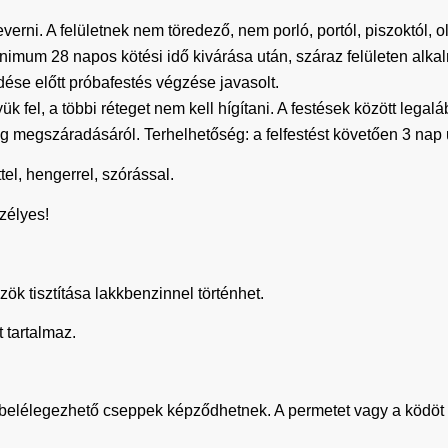
keverni. A felületnek nem töredező, nem porló, portól, piszoktól, o
nimum 28 napos kötési idő kivárása után, száraz felületen alkal
ése előtt próbafestés végzése javasolt.
ük fel, a többi réteget nem kell hígítani. A festések között legal
eg megszáradásáról. Terhelhetőség: a felfestést követően 3 nap
ttel, hengerrel, szórással.
zélyes!
k tisztítása lakkbenzinnel történhet.
 tartalmaz.
belélegezhető cseppek képződhetnek. A permetet vagy a ködöt