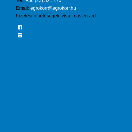
Tel.:
+36 (23) 521 270
Email:
egrokorr@egrokorr.hu
Fizetési lehetőségek:
visa, mastercard