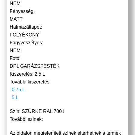
NEM
Fényesség:
MATT
Halmazállapot:
FOLYÉKONY
Fagyveszélyes:
NEM
Fotó:
DPL GARÁZSFESTÉK
Kiszerelés:
2,5 L
További kiszerelés:
0,75 L
5 L
Szín:
SZÜRKE RAL 7001
További színek:
Az oldalon megjelenített színek eltérhetnek a termék