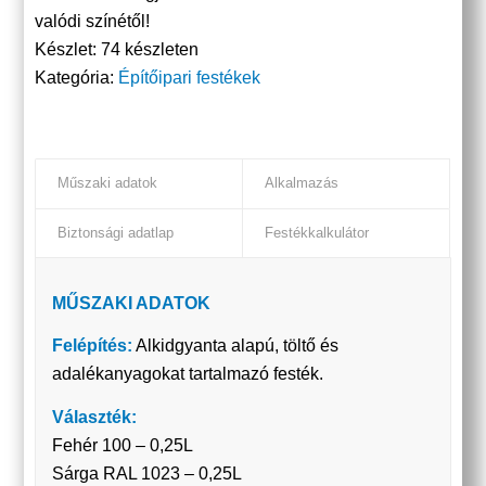
valódi színétől!
Készlet:
74 készleten
Kategória:
Építőipari festékek
Műszaki adatok
Alkalmazás
Biztonsági adatlap
Festékkalkulátor
MŰSZAKI ADATOK
Felépítés:
Alkidgyanta alapú, töltő és
adalékanyagokat tartalmazó festék.
Választék:
Fehér 100 – 0,25L
Sárga RAL 1023 – 0,25L