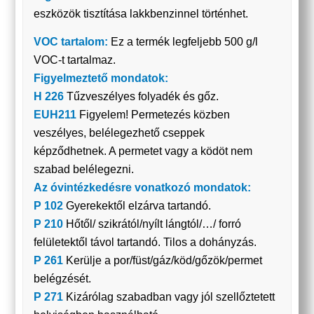
eszközök tisztítása lakkbenzinnel történhet.
VOC tartalom:
Ez a termék legfeljebb 500 g/l
VOC-t tartalmaz.
Figyelmeztető mondatok:
H 226
Tűzveszélyes folyadék és gőz.
EUH211
Figyelem! Permetezés közben
veszélyes, belélegezhető cseppek
képződhetnek. A permetet vagy a ködöt nem
szabad belélegezni.
Az óvintézkedésre vonatkozó mondatok:
P 102
Gyerekektől elzárva tartandó.
P 210
Hőtől/ szikrától/nyílt lángtól/…/ forró
felületektől távol tartandó. Tilos a dohányzás.
P 261
Kerülje a por/füst/gáz/köd/gőzök/permet
belégzését.
P 271
Kizárólag szabadban vagy jól szellőztetett