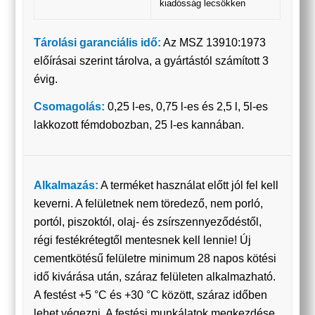
kiadósság lecsökken
Tárolási garanciális idő:
Az MSZ 13910:1973
előírásai szerint tárolva, a gyártástól számított 3
évig.
Csomagolás:
0,25 l-es, 0,75 l-es és 2,5 l, 5l-es
lakkozott fémdobozban, 25 l-es kannában.
Alkalmazás:
A terméket használat előtt jól fel kell
keverni. A felületnek nem töredező, nem porló,
portól, piszoktól, olaj- és zsírszennyeződéstől,
régi festékrétegtől mentesnek kell lennie! Új
cementkötésű felületre minimum 28 napos kötési
idő kivárása után, száraz felületen alkalmazható.
A festést +5 °C és +30 °C között, száraz időben
lehet végezni. A festési munkálatok megkezdése