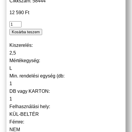
Cikkszám: 58444
12 590
Ft
Kosárba teszem
Kiszerelés:
2,5
Mértékegység:
L
Min. rendelési egység (db:
1
DB vagy KARTON:
1
Felhasználási hely:
KÜL-BELTÉR
Fémre:
NEM