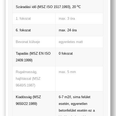
o
Száradási idő (MSZ ISO 1517:1993), 20
C
1. fokozat
max. 3 óra
6. fokozat
max. 24 óra
Bevonat külseje
egyenletes matt
Tapadás (MSZ EN ISO
0 fokozat
2409:1999)
Rugalmasság,
max. 5 mm
hajlítással (MSZ
9640/5:1987)
Kiadósság (MSZ
6-7 m2/l, sima felület
9650/22:1989)
esetén, egyenetlen
betonfelület esetén ez a