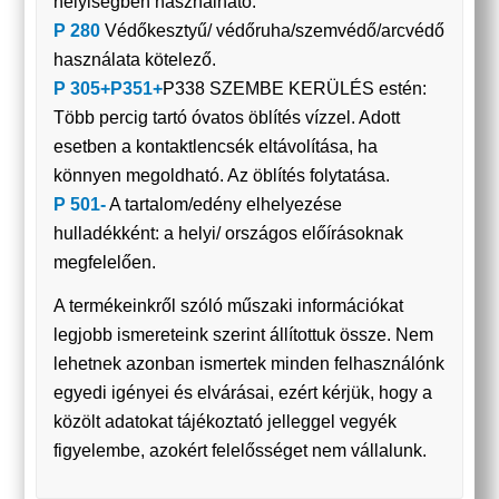
helyiségben használható.
P 280
Védőkesztyű/ védőruha/szemvédő/arcvédő
használata kötelező.
P 305+P351+
P338 SZEMBE KERÜLÉS estén:
Több percig tartó óvatos öblítés vízzel. Adott
esetben a kontaktlencsék eltávolítása, ha
könnyen megoldható. Az öblítés folytatása.
P 501-
A tartalom/edény elhelyezése
hulladékként: a helyi/ országos előírásoknak
megfelelően.
A termékeinkről szóló műszaki információkat
legjobb ismereteink szerint állítottuk össze. Nem
lehetnek azonban ismertek minden felhasználónk
egyedi igényei és elvárásai, ezért kérjük, hogy a
közölt adatokat tájékoztató jelleggel vegyék
figyelembe, azokért felelősséget nem vállalunk.