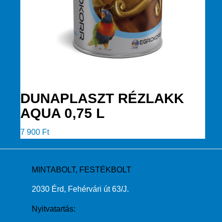
DUNAPLASZT RÉZLAKK
AQUA 0,75 L
7 900
Ft
MINTABOLT, FESTÉKBOLT
2030 Érd, Fehérvári út 63/J.
Nyitvatartás: