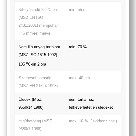
o
min. 55 s
Kifolyási idő 23
C-on,
(MSZ EN ISO
2431:2001) mérőpohár
Φ 6 mm-rel mérve
Nem illó anyag tartalom
min. 70 %
(MSZ ISO 1515:1992)
o
105
C-on 2 óra
Szemcsefinomság
max. 40 µm
(MSZ EN 21524:1993)
Üledék (MSZ
nem tartalmaz
9650/14:1988)
felkeverhetetlen üledéket
Hígíthatóság (MSZ
max. 10 % (lakkbenzinnel)
9680/7:1988)