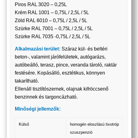
Piros RAL 3020 – 0,25L
Krém RAL 1001 – 0,75L / 2,5L / 5L
Zöld RAL 6010 – 0,75L / 2,5L / 5L
Szürke RAL 7001 – 0,75L / 2,5L / 5L
Szürke RAL 7035 -0,75L / 2,5L / 5L
Alkalmazási terület:
Száraz kül- és beltéri
beton-, valamint járófelületek, autógarázs,
autóbeálló, terasz, pince, veranda tároló, raktár
festésére. Kopásálló, esztétikus, könnyen
takarítható.
Ellenáll tisztítószernek, olajnak kifröccsenő
benzinnek és targoncázható.
Minőségi jellemzők:
Külső
homogén eloszlású tixotróp
szuszpenzió