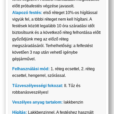
előtt próbafestés végzése javasolt.
Alapozó festés:
első réteget 10%-os hígítással
vigyük fel, a többi réteget nem kell hígítani. A
festések között legalább 10 óra száradási időt
biztosítsunk és a következő réteg felhordása előtt
győződjünk meg az előző réteg
megszáradásáról. Terhelhetőség: a felfestést
követően 3 nap után vehető igénybe
gépjárművel.
Felhasználási mód:
1. réteg ecsettel, 2. réteg
ecsettel, hengerrel, szórással.
Tűzveszélyességi fokozat:
II. Tűz és
robbanásveszélyes!
Veszélyes anyag tartalom:
lakkbenzin
Hígítás:
Lakkbenzinnel. A festéshez használt