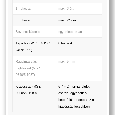
1. fokozat
max. 3 óra
6. fokozat
max. 24 óra
Bevonat külseje
egyenletes matt
Tapadás (MSZ EN ISO
0 fokozat
2409:1999)
Rugalmasság,
max. 5 mm
hajlítással (MSZ
9640/5:1987)
Kiadósság (MSZ
6-7 m2/l, sima felület
9650/22:1989)
esetén, egyenetlen
betonfelület esetén ez a
kiadósság lecsökken