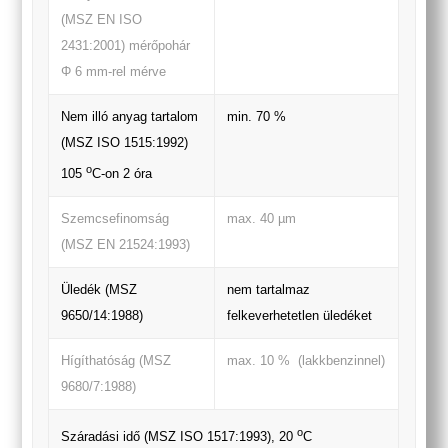
(MSZ EN ISO
2431:2001) mérőpohár
Φ 6 mm-rel mérve
Nem illó anyag tartalom
min. 70 %
(MSZ ISO 1515:1992)
o
105
C-on 2 óra
Szemcsefinomság
max. 40 µm
(MSZ EN 21524:1993)
Üledék (MSZ
nem tartalmaz
9650/14:1988)
felkeverhetetlen üledéket
Hígíthatóság (MSZ
max. 10 % (lakkbenzinnel)
9680/7:1988)
o
Száradási idő (MSZ ISO 1517:1993), 20
C