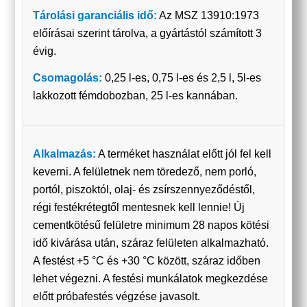
Tárolási garanciális idő:
Az MSZ 13910:1973
előírásai szerint tárolva, a gyártástól számított 3
évig.
Csomagolás:
0,25 l-es, 0,75 l-es és 2,5 l, 5l-es
lakkozott fémdobozban, 25 l-es kannában.
Alkalmazás:
A terméket használat előtt jól fel kell
keverni. A felületnek nem töredező, nem porló,
portól, piszoktól, olaj- és zsírszennyeződéstől,
régi festékrétegtől mentesnek kell lennie! Új
cementkötésű felületre minimum 28 napos kötési
idő kivárása után, száraz felületen alkalmazható.
A festést +5 °C és +30 °C között, száraz időben
lehet végezni. A festési munkálatok megkezdése
előtt próbafestés végzése javasolt.