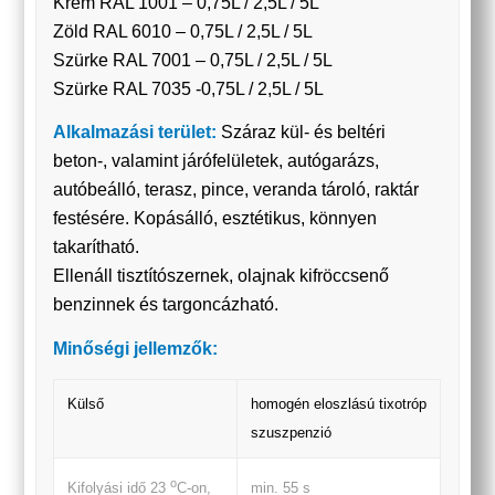
Krém RAL 1001 – 0,75L / 2,5L / 5L
Zöld RAL 6010 – 0,75L / 2,5L / 5L
Szürke RAL 7001 – 0,75L / 2,5L / 5L
Szürke RAL 7035 -0,75L / 2,5L / 5L
Alkalmazási terület:
Száraz kül- és beltéri
beton-, valamint járófelületek, autógarázs,
autóbeálló, terasz, pince, veranda tároló, raktár
festésére. Kopásálló, esztétikus, könnyen
takarítható.
Ellenáll tisztítószernek, olajnak kifröccsenő
benzinnek és targoncázható.
Minőségi jellemzők:
Külső
homogén eloszlású tixotróp
szuszpenzió
o
min. 55 s
Kifolyási idő 23
C-on,