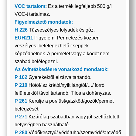
VOC tartalom:
Ez a termék legfeljebb 500 g/l
VOC-t tartalmaz.
Figyelmeztető mondatok:
H 226
Tűzveszélyes folyadék és gőz.
EUH211
Figyelem! Permetezés közben
veszélyes, belélegezhető cseppek
képződhetnek. A permetet vagy a ködöt nem
szabad belélegezni.
Az óvintézkedésre vonatkozó mondatok:
P 102
Gyerekektől elzárva tartandó.
P 210
Hőtől/ szikrától/nyílt lángtól/…/ forró
felületektől távol tartandó. Tilos a dohányzás.
P 261
Kerülje a por/füst/gáz/köd/gőzök/permet
belégzését.
P 271
Kizárólag szabadban vagy jól szellőztetett
helyiségben használható.
P 280
Védőkesztyű/ védőruha/szemvédő/arcvédő