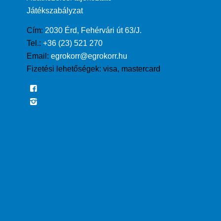
Játékszabályzat
Cím:
2030 Érd, Fehérvári út 63/J.
Tel.:
+36 (23) 521 270
Email:
egrokorr@egrokorr.hu
Fizetési lehetőségek:
visa, mastercard