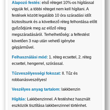
Alapozó festés:
első réteget 10%-os hígítással
vigyük fel, a többi réteget nem kell hígítani. A
festések között legalább 10 óra száradási időt
biztosítsunk és a következő réteg felhordása előtt
győződjünk meg az előző réteg
megszáradásáról. Terhelhetőség: a felfestést
követően 3 nap után vehető igénybe
gépjárművel.
Felhasználási mód:
1. réteg ecsettel, 2. réteg
ecsettel, hengerrel, szórással.
Tűzveszélyességi fokozat:
II. Tűz és
robbanásveszélyes!
Veszélyes anyag tartalom:
lakkbenzin
Hígítás:
Lakkbenzinnel. A festéshez használt
eszközök tisztítása lakkbenzinnel történhet.