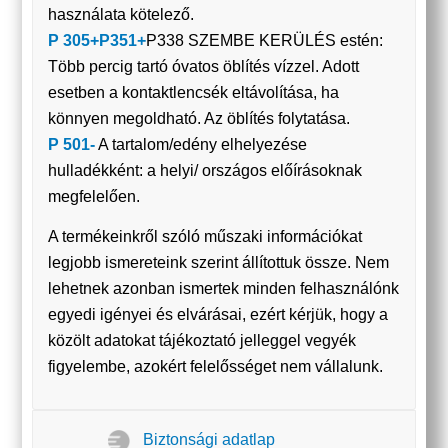
használata kötelező.
P 305+P351+
P338 SZEMBE KERÜLÉS estén:
Több percig tartó óvatos öblítés vízzel. Adott
esetben a kontaktlencsék eltávolítása, ha
könnyen megoldható. Az öblítés folytatása.
P 501-
A tartalom/edény elhelyezése
hulladékként: a helyi/ országos előírásoknak
megfelelően.
A termékeinkről szóló műszaki információkat
legjobb ismereteink szerint állítottuk össze. Nem
lehetnek azonban ismertek minden felhasználónk
egyedi igényei és elvárásai, ezért kérjük, hogy a
közölt adatokat tájékoztató jelleggel vegyék
figyelembe, azokért felelősséget nem vállalunk.
Biztonsági adatlap