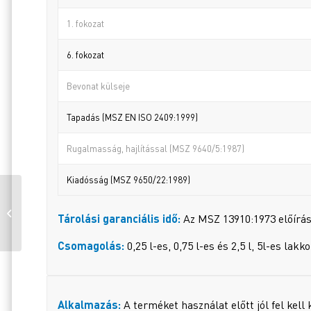
1. fokozat
6. fokozat
Bevonat külseje
Tapadás (MSZ EN ISO 2409:1999)
Rugalmasság, hajlítással (MSZ 9640/5:1987)
Kiadósság (MSZ 9650/22:1989)
DUNAPLASZT
GARÁZSFESTÉK FEHÉR
Tárolási garanciális idő:
Az MSZ 13910:1973 előírásai
100 0,75 L
Csomagolás:
0,25 l-es, 0,75 l-es és 2,5 l, 5l-es la
Alkalmazás:
A terméket használat előtt jól fel kell 