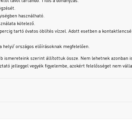
ektől távol tartandó. Tilos a dohányzás.
égzését.
lyiségben használható.
nálata kötelező.
g tartó óvatos öblítés vízzel. Adott esetben a kontaktlencsék
a helyi/ országos előírásoknak megfelelően.
b ismereteink szerint állítottuk össze. Nem lehetnek azonban i
oztató jelleggel vegyék figyelembe, azokért felelősséget nem váll
!