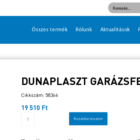
Összes termék
Rólunk
Aktualitások
DUNAPLASZT GARÁZSFES
Cikkszám: 58364
19 510
Ft
Kosárba teszem