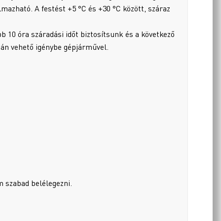
mazható. A festést +5 °C és +30 °C között, száraz
bb 10 óra száradási időt biztosítsunk és a következő
tán vehető igénybe gépjárművel.
 szabad belélegezni.