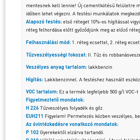
mentesnek kell lennie! Új cementkötésű felületre mi
időben lehet végezni. A festési munkálatok megkezdé
Alapozó festés:
első réteget 10%-os hígítással vigyü
réteg felhordása előtt győződjünk meg az előző réte
Felhasználási mód:
1. réteg ecsettel, 2. réteg ecset
Tűzveszélyességi fokozat:
II. Tűz és robbanásvesz
Veszélyes anyag tartalom:
lakkbenzin
Hígítás:
Lakkbenzinnel. A festéshez használt eszközö
VOC tartalom:
Ez a termék legfeljebb 500 g/l VOC-t
Figyelmeztető mondatok:
H 226
Tűzveszélyes folyadék és gőz.
EUH211
Figyelem! Permetezés közben veszélyes, be
Az óvintézkedésre vonatkozó mondatok:
P 102
Gyerekektől elzárva tartandó.