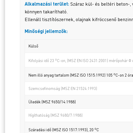
Alkalmazási terület:
Száraz kül- és beltéri beton-, 
könnyen takarítható.
Ellenáll tisztítószernek, olajnak kifröccsenő benzi
Minőségi jellemzők:
Külső
o
Kifolyási idő 23
C-on, (MSZ EN ISO 2431:2001) mérőpohár Φ
o
Nem illó anyag tartalom (MSZ ISO 1515:1992) 105
C-on 2 ór
Szemcsefinomság (MSZ EN 21524:1993)
Üledék (MSZ 9650/14:1988)
Hígíthatóság (MSZ 9680/7:1988)
o
Száradási idő (MSZ ISO 1517:1993), 20
C