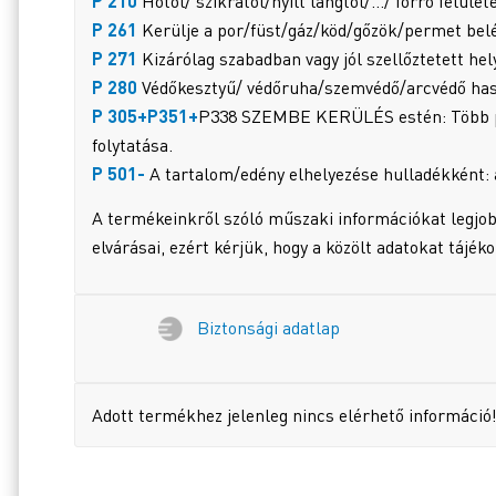
P 210
Hőtől/ szikrától/nyílt lángtól/…/ forró felület
P 261
Kerülje a por/füst/gáz/köd/gőzök/permet bel
P 271
Kizárólag szabadban vagy jól szellőztetett he
P 280
Védőkesztyű/ védőruha/szemvédő/arcvédő hasz
P 305+P351+
P338 SZEMBE KERÜLÉS estén: Több perci
folytatása.
P 501-
A tartalom/edény elhelyezése hulladékként: 
A termékeinkről szóló műszaki információkat legjob
elvárásai, ezért kérjük, hogy a közölt adatokat tájék
Biztonsági adatlap
Adott termékhez jelenleg nincs elérhető információ