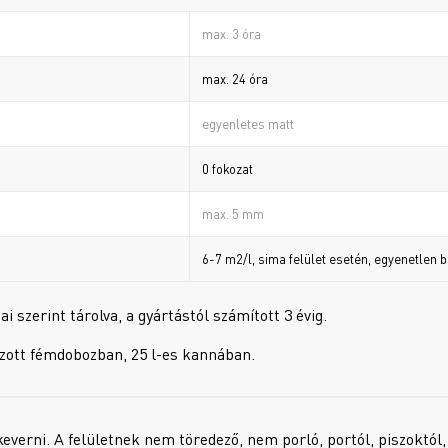
max. 3 óra
max. 24 óra
egyenletes matt
0 fokozat
max. 5 mm
6-7 m2/l, sima felület esetén, egyenetlen 
 szerint tárolva, a gyártástól számított 3 évig.
kkozott fémdobozban, 25 l-es kannában.
keverni. A felületnek nem töredező, nem porló, portól, piszoktól,