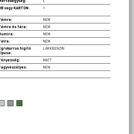
Mértékegység:
L
DB vagy KARTON:
1
Fémre:
NEM
Fémre és fára:
NEM
Gumira:
NEM
Falra:
NEM
Egrokorros hígító
LAKKBENZIN
típusa:
Fényesség:
MATT
Fagyveszélyes:
NEM