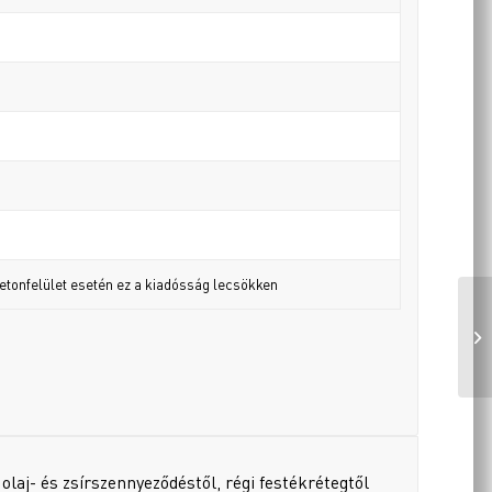
betonfelület esetén ez a kiadósság lecsökken
 olaj- és zsírszennyeződéstől, régi festékrétegtől