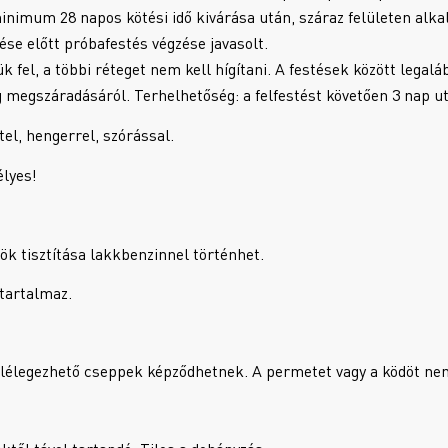
nimum 28 napos kötési idő kivárása után, száraz felületen alkal
se előtt próbafestés végzése javasolt.
k fel, a többi réteget nem kell hígítani. A festések között legalá
g megszáradásáról. Terhelhetőség: a felfestést követően 3 nap u
tel, hengerrel, szórással.
élyes!
k tisztítása lakkbenzinnel történhet.
 tartalmaz.
lélegezhető cseppek képződhetnek. A permetet vagy a ködöt nem