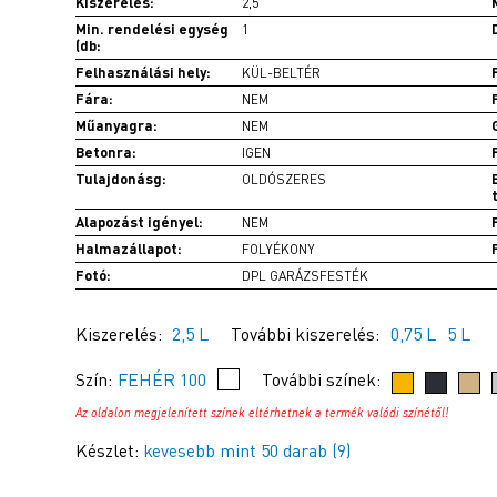
Kiszerelés:
2,5
Min. rendelési egység
1
(db:
Felhasználási hely:
KÜL-BELTÉR
Fára:
NEM
Műanyagra:
NEM
Betonra:
IGEN
Tulajdonásg:
OLDÓSZERES
Alapozást igényel:
NEM
Halmazállapot:
FOLYÉKONY
Fotó:
DPL GARÁZSFESTÉK
Kiszerelés:
2,5 L
További kiszerelés:
0,75 L
5 L
Szín:
FEHÉR 100
További színek:
Az oldalon megjelenített színek eltérhetnek a termék valódi színétől!
Készlet:
kevesebb mint 50 darab (9)