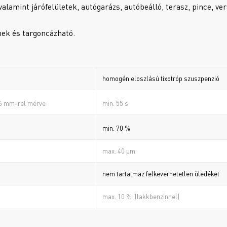
valamint járófelületek, autógarázs, autóbeálló, terasz, pince, ve
nnek és targoncázható.
homogén eloszlású tixotróp szuszpenzió
min. 55 s
 6 mm-rel mérve
min. 70 %
a
max. 40 µm
nem tartalmaz felkeverhetetlen üledéket
max. 10 % (lakkbenzinnel)