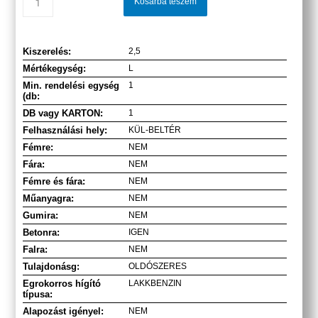
Kosárba teszem
Kiszerelés:
2,5
Mértékegység:
L
Min. rendelési egység
1
(db:
DB vagy KARTON:
1
Felhasználási hely:
KÜL-BELTÉR
Fémre:
NEM
Fára:
NEM
Fémre és fára:
NEM
Műanyagra:
NEM
Gumira:
NEM
Betonra:
IGEN
Falra:
NEM
Tulajdonásg:
OLDÓSZERES
Egrokorros hígító
LAKKBENZIN
típusa:
Alapozást igényel:
NEM