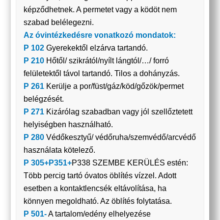
képződhetnek. A permetet vagy a ködöt nem
szabad belélegezni.
Az óvintézkedésre vonatkozó mondatok:
P 102
Gyerekektől elzárva tartandó.
P 210
Hőtől/ szikrától/nyílt lángtól/…/ forró
felületektől távol tartandó. Tilos a dohányzás.
P 261
Kerülje a por/füst/gáz/köd/gőzök/permet
belégzését.
P 271
Kizárólag szabadban vagy jól szellőztetett
helyiségben használható.
P 280
Védőkesztyű/ védőruha/szemvédő/arcvédő
használata kötelező.
P 305+P351+
P338 SZEMBE KERÜLÉS estén:
Több percig tartó óvatos öblítés vízzel. Adott
esetben a kontaktlencsék eltávolítása, ha
könnyen megoldható. Az öblítés folytatása.
P 501-
A tartalom/edény elhelyezése