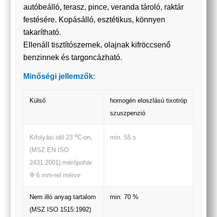
autóbeálló, terasz, pince, veranda tároló, raktár
festésére. Kopásálló, esztétikus, könnyen
takarítható.
Ellenáll tisztítószernek, olajnak kifröccsenő
benzinnek és targoncázható.
Minőségi jellemzők:
Külső
homogén eloszlású tixotróp
szuszpenzió
o
min. 55 s
Kifolyási idő 23
C-on,
(MSZ EN ISO
2431:2001) mérőpohár
Φ 6 mm-rel mérve
Nem illó anyag tartalom
min. 70 %
(MSZ ISO 1515:1992)