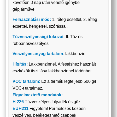
követően 3 nap után vehető igénybe
gépjárművel.
Felhasználási mód:
1. réteg ecsettel, 2. réteg
ecsettel, hengerrel, szórással.
Tűzveszélyességi fokozat:
II. Tűz és
robbanásveszélyes!
Veszélyes anyag tartalom:
lakkbenzin
Hígítás:
Lakkbenzinnel. A festéshez használt
eszközök tisztítása lakkbenzinnel történhet.
VOC tartalom:
Ez a termék legfeljebb 500 g/l
VOC-t tartalmaz.
Figyelmeztető mondatok:
H 226
Tűzveszélyes folyadék és gőz.
EUH211
Figyelem! Permetezés közben
veszélyes, belélegezhető cseppek