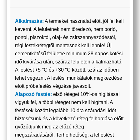
Alkalmazás:
A terméket használat előtt jól fel kell
keverni. A felületnek nem töredező, nem porló,
portól, piszoktól, olaj- és zsírszennyeződéstől,
régi festékrétegtől mentesnek kell lennie! Új
cementkötésű felületre minimum 28 napos kötési
idő kivárása után, száraz felületen alkalmazható.
A festést +5 °C és +30 °C között, száraz időben
lehet végezni. A festési munkálatok megkezdése
előtt próbafestés végzése javasolt.
Alapozó festés:
első réteget 10%-os hígítással
vigyük fel, a többi réteget nem kell hígítani. A
festések között legalább 10 óra száradási időt
biztosítsunk és a következő réteg felhordása előtt
győződjünk meg az előző réteg
megszáradásáról. Terhelhetőség: a felfestést