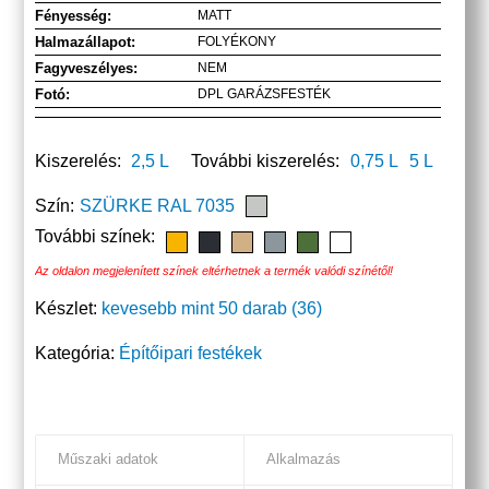
Fényesség:
MATT
Halmazállapot:
FOLYÉKONY
Fagyveszélyes:
NEM
Fotó:
DPL GARÁZSFESTÉK
Kiszerelés:
2,5 L
További kiszerelés:
0,75 L
5 L
Szín:
SZÜRKE RAL 7035
További színek:
Az oldalon megjelenített színek eltérhetnek a termék valódi színétől!
Készlet:
kevesebb mint 50 darab (36)
Kategória:
Építőipari festékek
Műszaki adatok
Alkalmazás