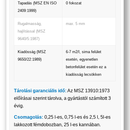
Tapadás (MSZ EN ISO
0 fokozat
2409:1999)
Rugalmasság,
max. 5 mm
hajlítással (MSZ
9640/5:1987)
Kiadósság (MSZ
6-7 m2/l, sima felület
9650/22:1989)
esetén, egyenetlen
betonfelület esetén ez a
kiadósság lecsökken
Tárolási garanciális idő:
Az MSZ 13910:1973
előírásai szerint tárolva, a gyártástól számított 3
évig.
Csomagolás:
0,25 l-es, 0,75 l-es és 2,5 l, 5l-es
lakkozott fémdobozban, 25 l-es kannában.