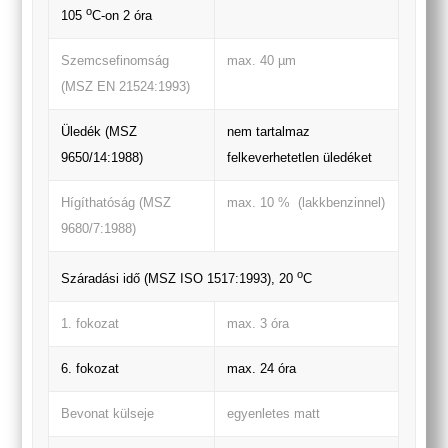
o
105
C-on 2 óra
Szemcsefinomság
max. 40 µm
(MSZ EN 21524:1993)
Üledék (MSZ
nem tartalmaz
9650/14:1988)
felkeverhetetlen üledéket
Hígíthatóság (MSZ
max. 10 % (lakkbenzinnel)
9680/7:1988)
o
Száradási idő (MSZ ISO 1517:1993), 20
C
1. fokozat
max. 3 óra
6. fokozat
max. 24 óra
Bevonat külseje
egyenletes matt