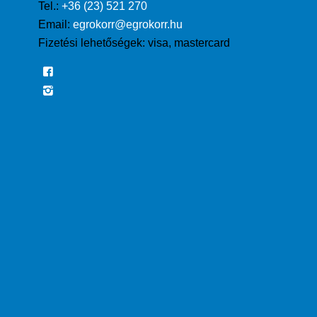
Tel.:
+36 (23) 521 270
Email:
egrokorr@egrokorr.hu
Fizetési lehetőségek:
visa, mastercard