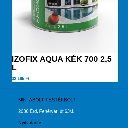
IZOFIX AQUA KÉK 700 2,5
L
32 185
Ft
MINTABOLT, FESTÉKBOLT
2030 Érd, Fehérvári út 63/J.
Nyitvatartás: