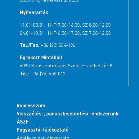
2030 Érd, Fehérvári út 63/J.
Nyitvatartás:
11.01-03.31.: H-P 7:00-16:30; SZ 8:00-12:00
04.01-10.31.: H-P 6:30-17:00; SZ 7:00-12:00
Tel./Fax:
+36 (23) 364-196
Egrokorr Mintabolt
6090 Kunszentmiklós Szent Erzsébet tér 8.
Tel.:
+36 (76) 655-012
Impresszum
Visszaélés-, panaszbejelentési rendszerünk
ÁSZF
Fogyasztói tájékoztató
Adatkezelési tájékoztató