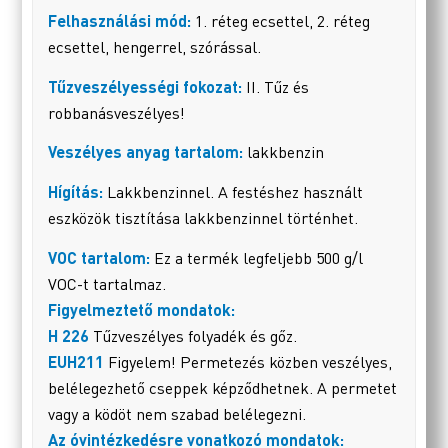
Felhasználási mód:
1. réteg ecsettel, 2. réteg
ecsettel, hengerrel, szórással.
Tűzveszélyességi fokozat:
II. Tűz és
robbanásveszélyes!
Veszélyes anyag tartalom:
lakkbenzin
Hígítás:
Lakkbenzinnel. A festéshez használt
eszközök tisztítása lakkbenzinnel történhet.
VOC tartalom:
Ez a termék legfeljebb 500 g/l
VOC-t tartalmaz.
Figyelmeztető mondatok:
H 226
Tűzveszélyes folyadék és gőz.
EUH211
Figyelem! Permetezés közben veszélyes,
belélegezhető cseppek képződhetnek. A permetet
vagy a ködöt nem szabad belélegezni.
Az óvintézkedésre vonatkozó mondatok: