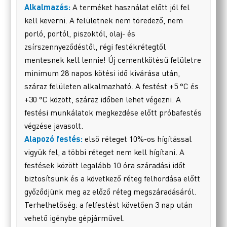
Alkalmazás:
A terméket használat előtt jól fel
kell keverni. A felületnek nem töredező, nem
porló, portól, piszoktól, olaj- és
zsírszennyeződéstől, régi festékrétegtől
mentesnek kell lennie! Új cementkötésű felületre
minimum 28 napos kötési idő kivárása után,
száraz felületen alkalmazható. A festést +5 °C és
+30 °C között, száraz időben lehet végezni. A
festési munkálatok megkezdése előtt próbafestés
végzése javasolt.
Alapozó festés:
első réteget 10%-os hígítással
vigyük fel, a többi réteget nem kell hígítani. A
festések között legalább 10 óra száradási időt
biztosítsunk és a következő réteg felhordása előtt
győződjünk meg az előző réteg megszáradásáról.
Terhelhetőség: a felfestést követően 3 nap után
vehető igénybe gépjárművel.