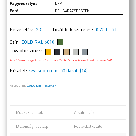
Fagyveszélyes:
NEM
Fotó:
DPL GARÁZSFESTÉK
Kiszerelés:
2,5 L
További kiszerelés:
0,75 L
5 L
Szín:
ZÖLD RAL 6010
További színek:
Az oldalon megjelenített színek eltérhetnek a termék valódi színétől!
Készlet:
kevesebb mint 50 darab (14)
Kategória:
Építőipari festékek
Műszaki adatok
Alkalmazás
Biztonsági adatlap
Festékkalkulátor