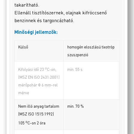
takarítható.
Ellenáll tisztítószernek, olajnak kifröccsenő
benzinnek és targoncázható.
Minőségi jellemzők:
Külső
homogén eloszlású tixotróp
szuszpenzió
o
min. 55 s
Kifolyási idő 23
C-on,
(MSZ EN ISO 2431:2001)
mérőpohár Φ 6 mm-rel
mérve
Nem illó anyag tartalom
min. 70 %
(MSZ ISO 1515:1992)
o
105
C-on 2 óra