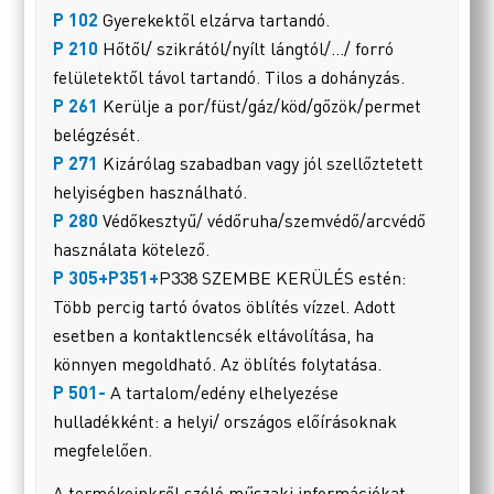
P 102
Gyerekektől elzárva tartandó.
P 210
Hőtől/ szikrától/nyílt lángtól/…/ forró
felületektől távol tartandó. Tilos a dohányzás.
P 261
Kerülje a por/füst/gáz/köd/gőzök/permet
belégzését.
P 271
Kizárólag szabadban vagy jól szellőztetett
helyiségben használható.
P 280
Védőkesztyű/ védőruha/szemvédő/arcvédő
használata kötelező.
P 305+P351+
P338 SZEMBE KERÜLÉS estén:
Több percig tartó óvatos öblítés vízzel. Adott
esetben a kontaktlencsék eltávolítása, ha
könnyen megoldható. Az öblítés folytatása.
P 501-
A tartalom/edény elhelyezése
hulladékként: a helyi/ országos előírásoknak
megfelelően.
A termékeinkről szóló műszaki információkat