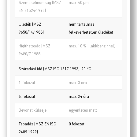
Szemcsefinomság (MSZ
max. 40 µm
EN 21524:1993)
Üledék (MSZ
nem tartalmaz
9650/14:1988)
felkeverhetetlen üledéket
Hígíthatóság (MSZ
max. 10 % (lakkbenzinnel)
9680/7:1988)
o
Száradási idő (MSZ ISO 1517:1993), 20
C
1. fokozat
max. 3 óra
6. fokozat
max. 24 óra
Bevonat külseje
egyenletes matt
Tapadás (MSZ EN ISO
0 fokozat
2409:1999)