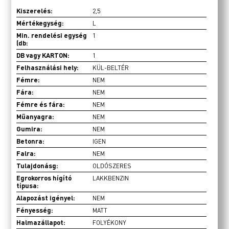
Kiszerelés:
2,5
Mértékegység:
L
Min. rendelési egység
1
(db:
DB vagy KARTON:
1
Felhasználási hely:
KÜL-BELTÉR
Fémre:
NEM
Fára:
NEM
Fémre és fára:
NEM
Műanyagra:
NEM
Gumira:
NEM
Betonra:
IGEN
Falra:
NEM
Tulajdonásg:
OLDÓSZERES
Egrokorros hígító
LAKKBENZIN
típusa:
Alapozást igényel:
NEM
Fényesség:
MATT
Halmazállapot:
FOLYÉKONY