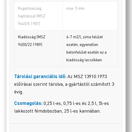
Rugalmasság,
max. 5 mm
hajlítással (MSZ
9640/5:1987)
Kiadósság (MSZ
6-7 m2/l, sima felület
9650/22:1989)
esetén, egyenetlen
betonfelület esetén ez a
kiadósság lecsökken
Tárolási garanciális idő:
Az MSZ 13910:1973
előírásai szerint tárolva, a gyártástól számított 3
évig.
Csomagolás:
0,25 l-es, 0,75 l-es és 2,5 l, 5l-es
lakkozott fémdobozban, 25 l-es kannában.