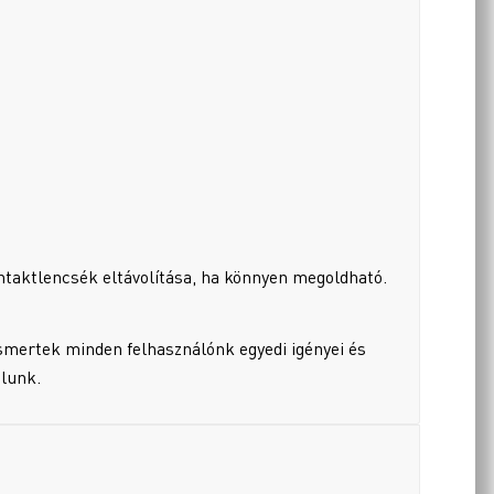
taktlencsék eltávolítása, ha könnyen megoldható.
smertek minden felhasználónk egyedi igényei és
alunk.