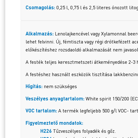
Csomagolás:
0,25 l, 0,75 l és 2,5 literes ónozott l
Alkalmazás:
Lenolajkencével vagy Xylamonnal beeres
lehet felvinni. Új, fémtiszta vagy régi drótkefézett
előkészítéshez rozsdaoldó alkalmazását nem javasol
A festék teljes keresztmetszeti átkeményedése 2-3 h
A festéshez használt eszközök tisztítása lakkbenzin
Hígítás:
nem szükséges
Veszélyes anyagtartalom:
White spirit 150/200 (EC
VOC tartalom:
A termék legfeljebb 500 g/l VOC- tar
Figyelmeztető mondatok:
H226
Tűzveszélyes folyadék és gőz.