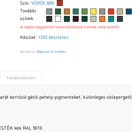
Szín:
VÖRÖS 800
További
színek:
Az oldalon megjelenített színek eltérhetnek a termék valódi színétől!
Készlet:
1202 készleten
Kategória:
Alapozó és zománc
Festékkalkulátor
rát korrózió gátló pehely-pigmenteket, különleges vízlepergető
STÉK kék RAL 5010