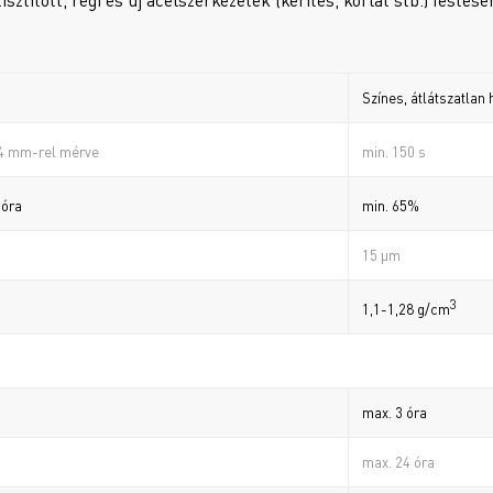
Színes, átlátszatla
min. 150 s
 4 mm-rel mérve
min. 65%
 óra
15 µm
3
1,1-1,28 g/cm
max. 3 óra
max. 24 óra