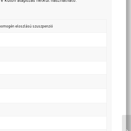
n homogén eloszlású szuszpenzió