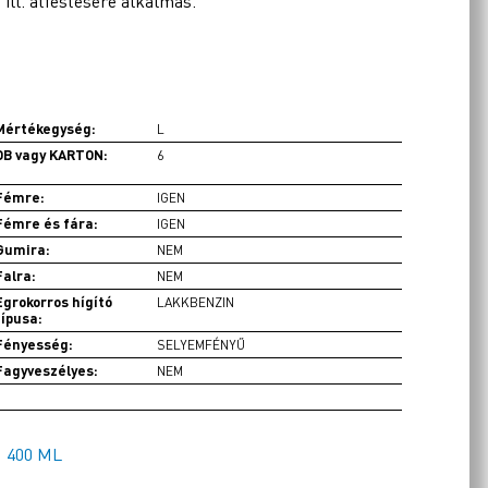
 ill. átfestésére alkalmas.
Mértékegység:
L
DB vagy KARTON:
6
Fémre:
IGEN
Fémre és fára:
IGEN
Gumira:
NEM
Falra:
NEM
Egrokorros hígító
LAKKBENZIN
típusa:
Fényesség:
SELYEMFÉNYŰ
Fagyveszélyes:
NEM
400 ML