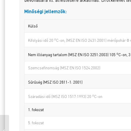
Minőségi jellemzők:
Külső
o
Kifolyási idő 20
C-on, (MSZ EN ISO 2431:2001) mérőpohár Φ
o
Nem illóanyag tartalom (MSZ EN ISO 3251:2003) 105
C-on, 3
Szemcsefinomság (MSZ EN ISO 1524:2002)
Sűrűség (MSZ ISO 2811-1: 2001)
o
Száradási idő (MSZ ISO 1517:1993) 20
C-on
1. fokozat
TIX KOR
5. fokozat
KORRÓZIÓGÁTLÓ