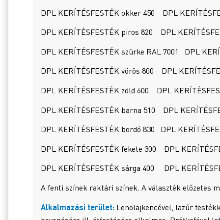
DPL KERÍTÉSFESTÉK okker 450 DPL KERÍTÉSFEST
DPL KERÍTÉSFESTÉK piros 820 DPL KERÍTÉSFEST
DPL KERÍTÉSFESTÉK szürke RAL 7001 DPL KERÍT
DPL KERÍTÉSFESTÉK vörös 800 DPL KERÍTÉSFEST
DPL KERÍTÉSFESTÉK zöld 600 DPL KERÍTÉSFEST
DPL KERÍTÉSFESTÉK barna 510 DPL KERÍTÉSFE
DPL KERÍTÉSFESTÉK bordó 830 DPL KERÍTÉSFES
DPL KERÍTÉSFESTÉK fekete 300 DPL KERÍTÉSFE
DPL KERÍTÉSFESTÉK sárga 400 DPL KERÍTÉSFE
A fenti színek raktári színek. A választék előzetes
Alkalmazási terület:
Lenolajkencével, lazúr festékk
bevonására ill. átfestésére alkalmas. Drótkefével let