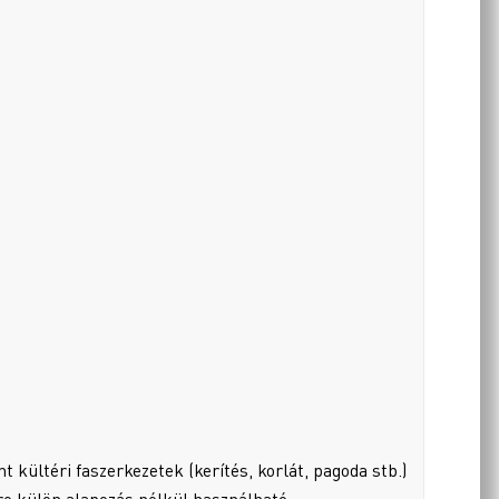
t kültéri faszerkezetek (kerítés, korlát, pagoda stb.)
sére külön alapozás nélkül használható.