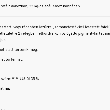
itografált dobozban, 22 kg-os acéllemez kannában.
ztett, vagy régebben lazúrral, zománcfestékkel lefestett fafelü
 acélfelületre 2 rétegben felhordva korróziógátló pigment-tartalmá
juk.
ét alatt történik meg.
nel történhet.
 szám: 919-446-0) 35 %
talmaz