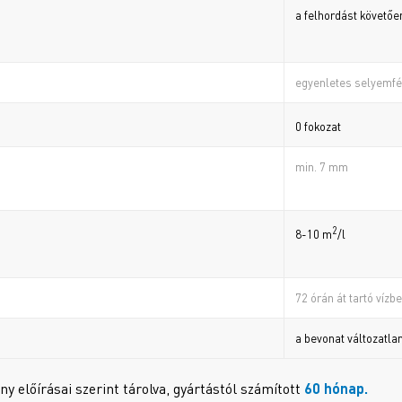
a felhordást követőe
egyenletes selyemf
0 fokozat
min. 7 mm
2
8-10 m
/l
72 órán át tartó vízb
a bevonat változatla
 előírásai szerint tárolva, gyártástól számított
60 hónap
.