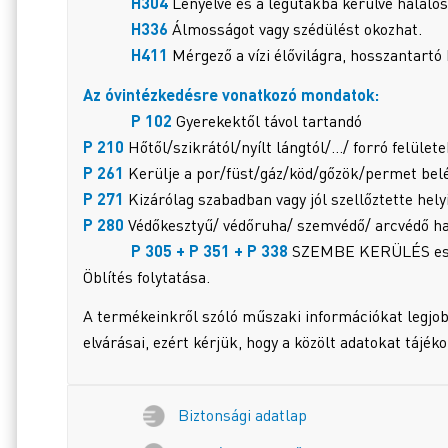
H304
Lenyelve és a légutakba kerülve halálos
H336
Álmosságot vagy szédülést okozhat.
H411
Mérgező a vízi élővilágra, hosszantartó
Az óvintézkedésre vonatkozó mondatok:
P 102
Gyerekektől távol tartandó
P 210
Hőtől/szikrától/nyílt lángtól/…/ forró felülete
P 261
Kerülje a por/füst/gáz/köd/gőzök/permet bel
P 271
Kizárólag szabadban vagy jól szellőztette hel
P 280
Védőkesztyű/ védőruha/ szemvédő/ arcvédő ha
P 305 + P 351 + P 338
SZEMBE KERÜLÉS esetén
Öblítés folytatása.
A termékeinkről szóló műszaki információkat legjob
elvárásai, ezért kérjük, hogy a közölt adatokat tájék
Biztonsági adatlap