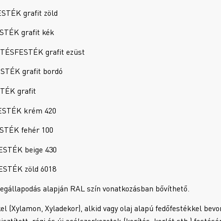
ÉK grafit zöld
ÉK grafit kék
ÉSFESTÉK grafit ezüst
ÉK grafit bordó
ÉK grafit
STÉK krém 420
TÉK fehér 100
STÉK beige 430
STÉK zöld 6018
 megállapodás alapján RAL szín vonatkozásban bővíthető.
el (Xylamon, Xyladekor), alkid vagy olaj alapú fedőfestékkel bevon
isztított, régi és új acélszerkezetek (kerítés, korlát stb.) festé