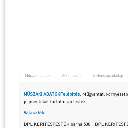
Műszaki adatok
Alkalmazás
Biztonsági adatlap
MŰSZAKI ADATOK
Felépítés:
Műgyantát, környezetba
pigmenteket tartalmazó festék.
Választék:
DPL KERÍTÉSFESTÉK barna 500 DPL KERÍTÉSFE