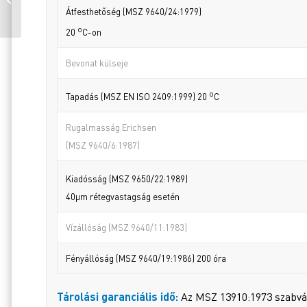
ALAPOZÓ VÖRÖS 250
Átfesthetőség (MSZ 9640/24:1979)
ML
o
20
C-on
Bevonat külseje
o
Tapadás (MSZ EN ISO 2409:1999) 20
C
Rugalmasság Erichsen
(MSZ 9640/6:1987)
Kiadósság (MSZ 9650/22:1989)
40µm rétegvastagság esetén
Vízállóság (MSZ 9640/11:1983)
Fényállóság (MSZ 9640/19:1986) 200 óra
Tárolási garanciális idő:
Az MSZ 13910:1973 szabvány