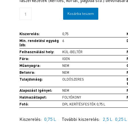
faszerkezetek (kerítés, korlát, pagoda stb.) bevonására
Kosárba teszem
Kiszerelés:
0,75
Min. rendelési egység
6
(db:
Felhasználási hely:
KÜL-BELTÉR
Fára:
IGEN
Műanyagra:
NEM
Betonra:
NEM
Tulajdonásg:
OLDÓSZERES
Alapozást igényel:
NEM
Halmazállapot:
FOLYÉKONY
Fotó:
DPL KERÍTÉSFESTÉK 0,75 L
Kiszerelés:
0,75 L
További kiszerelés:
2,5 L
0,25 L