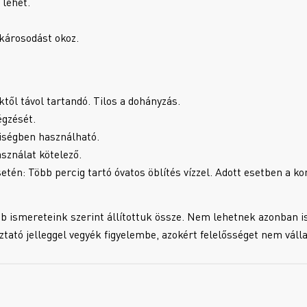
 lehet.
 károsodást okoz.
ktől távol tartandó. Tilos a dohányzás.
égzését.
yiségben használható.
sználat kötelező.
: Több percig tartó óvatos öblítés vízzel. Adott esetben a kon
b ismereteink szerint állítottuk össze. Nem lehetnek azonban i
oztató jelleggel vegyék figyelembe, azokért felelősséget nem váll