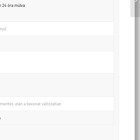
n 24 óra múlva
ényű
emerítés után a bevonat változatlan
n