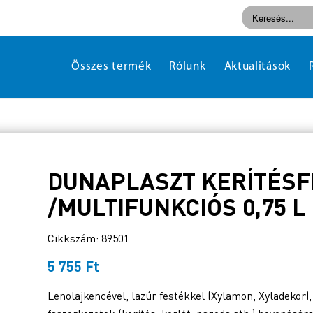
Összes termék
Rólunk
Aktualitások
DUNAPLASZT KERÍTÉSF
/MULTIFUNKCIÓS 0,75 L
Cikkszám: 89501
5 755
Ft
Lenolajkencével, lazúr festékkel (Xylamon, Xyladekor), 