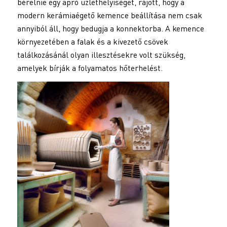
bérelnie egy apró üzlethelyiséget, rájött, hogy a
modern kerámiaégető kemence beállítása nem csak
annyiból áll, hogy bedugja a konnektorba. A kemence
környezetében a falak és a kivezető csövek
találkozásánál olyan illesztésekre volt szükség,
amelyek bírják a folyamatos hőterhelést.