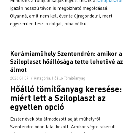
Mindezek a tulajdonságok együtt teszik a
sziloplasztot
igazán hosszú távon is megbízható megoldássá.
Olyanná, amit nem kell évente újragondolni, mert
egyszerűen teszi a dolgát, hiba nélkül.
Kerámiaműhely Szentendrén: amikor a
Sziloplaszt hőállósága tette lehetővé az
álmot
/
2026.04.07.
Kategória:
Hőálló Tömítőanyag
Hőálló tömítőanyag keresése:
miért lett a
Sziloplaszt
az
egyetlen opció
Eszter évek óta álmodozott saját műhelyről
Szentendre ódon falai között. Amikor végre sikerült