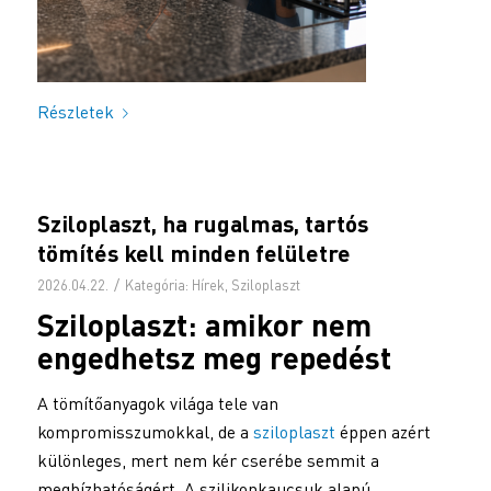
Részletek
Sziloplaszt, ha rugalmas, tartós
tömítés kell minden felületre
/
2026.04.22.
Kategória:
Hírek
,
Sziloplaszt
Sziloplaszt
: amikor nem
engedhetsz meg repedést
A tömítőanyagok világa tele van
kompromisszumokkal, de a
sziloplaszt
éppen azért
különleges, mert nem kér cserébe semmit a
megbízhatóságért. A szilikonkaucsuk alapú