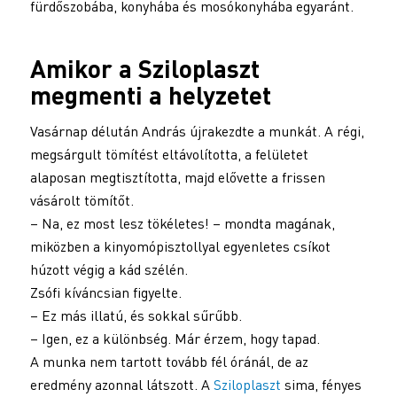
fürdőszobába, konyhába és mosókonyhába egyaránt.
Amikor a
Sziloplaszt
megmenti a helyzetet
Vasárnap délután András újrakezdte a munkát. A régi,
megsárgult tömítést eltávolította, a felületet
alaposan megtisztította, majd elővette a frissen
vásárolt tömítőt.
– Na, ez most lesz tökéletes! – mondta magának,
miközben a kinyomópisztollyal egyenletes csíkot
húzott végig a kád szélén.
Zsófi kíváncsian figyelte.
– Ez más illatú, és sokkal sűrűbb.
– Igen, ez a különbség. Már érzem, hogy tapad.
A munka nem tartott tovább fél óránál, de az
eredmény azonnal látszott. A
Sziloplaszt
sima, fényes