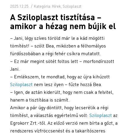
/
2025.12.25.
Kategória:
Hírek
,
Sziloplaszt
A
Sziloplaszt
tisztítása –
amikor a hézag nem bújik el
– Jani, légy szíves töröld már le a kád mögötti
tömítést! – szólt Bea, miközben a félhomályos
fürdőszobában a régi fehér csíkra mutatott.
– Ez már megint sötét foltos lett – morfondírozott
Jani.
– Emlékszem, te mondtad, hogy az újra kihúzott
Sziloplaszt
nem lesz ilyen – fűzte hozzá Bea.
– Igen, de aztán kiderült, hogy nem csak a felvitel,
hanem a tisztítása is számít.
Amikor a pár úgy döntött, hogy lecserélik a régi
tömítést, a választás egyértelmű volt:
Sziloplaszt
az
Egrokorr Zrt.-től. Az előző verzió nem bírta a gőzt, a
rendszeres vízfröccsenést és a takarítószeres