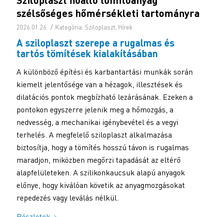
szélsőséges hőmérsékleti tartományra
/
2026.01.26.
Kategória:
Sziloplaszt
,
Hírek
A sziloplaszt szerepe a rugalmas és
tartós tömítések kialakításában
A különböző építési és karbantartási munkák során
kiemelt jelentősége van a hézagok, illesztések és
dilatációs pontok megbízható lezárásának. Ezeken a
pontokon egyszerre jelenik meg a hőmozgás, a
nedvesség, a mechanikai igénybevétel és a vegyi
terhelés. A megfelelő sziloplaszt alkalmazása
biztosítja, hogy a tömítés hosszú távon is rugalmas
maradjon, miközben megőrzi tapadását az eltérő
alapfelületeken. A szilikonkaucsuk alapú anyagok
előnye, hogy kiválóan követik az anyagmozgásokat
repedezés vagy leválás nélkül.
Részletek