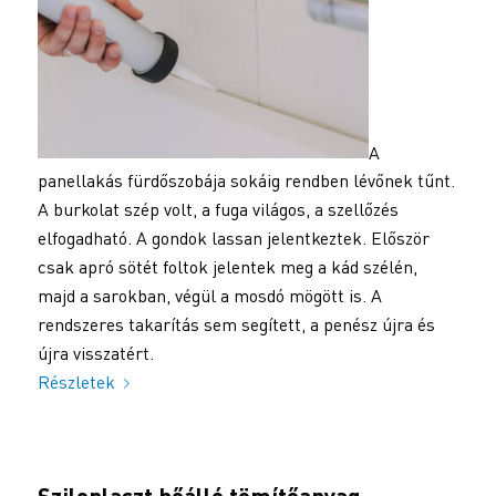
A
panellakás fürdőszobája sokáig rendben lévőnek tűnt.
A burkolat szép volt, a fuga világos, a szellőzés
elfogadható. A gondok lassan jelentkeztek. Először
csak apró sötét foltok jelentek meg a kád szélén,
majd a sarokban, végül a mosdó mögött is. A
rendszeres takarítás sem segített, a penész újra és
újra visszatért.
Részletek
Sziloplaszt hőálló tömítőanyag