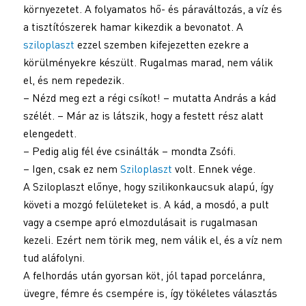
környezetet. A folyamatos hő- és páraváltozás, a víz és
a tisztítószerek hamar kikezdik a bevonatot. A
sziloplaszt
ezzel szemben kifejezetten ezekre a
körülményekre készült. Rugalmas marad, nem válik
el, és nem repedezik.
– Nézd meg ezt a régi csíkot! – mutatta András a kád
szélét. – Már az is látszik, hogy a festett rész alatt
elengedett.
– Pedig alig fél éve csinálták – mondta Zsófi.
– Igen, csak ez nem
Sziloplaszt
volt. Ennek vége.
A Sziloplaszt előnye, hogy szilikonkaucsuk alapú, így
követi a mozgó felületeket is. A kád, a mosdó, a pult
vagy a csempe apró elmozdulásait is rugalmasan
kezeli. Ezért nem törik meg, nem válik el, és a víz nem
tud aláfolyni.
A felhordás után gyorsan köt, jól tapad porcelánra,
üvegre, fémre és csempére is, így tökéletes választás