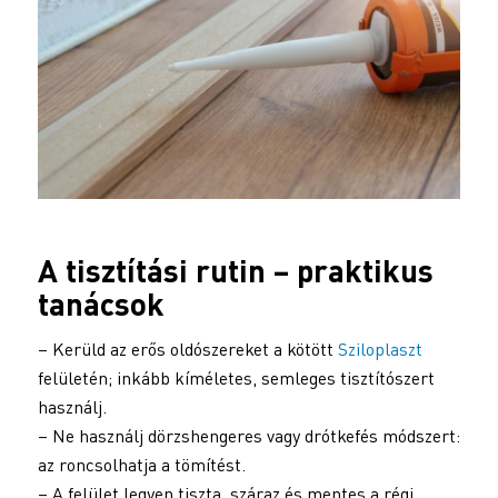
A tisztítási rutin – praktikus
tanácsok
– Kerüld az erős oldószereket a kötött
Sziloplaszt
felületén; inkább kíméletes, semleges tisztítószert
használj.
– Ne használj dörzshengeres vagy drótkefés módszert:
az roncsolhatja a tömítést.
– A felület legyen tiszta, száraz és mentes a régi