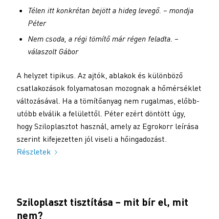
Télen itt konkrétan bejött a hideg levegő. – mondja
Péter
Nem csoda, a régi tömítő már régen feladta. –
válaszolt Gábor
A helyzet tipikus. Az ajtók, ablakok és különböző
csatlakozások folyamatosan mozognak a hőmérséklet
változásával. Ha a tömítőanyag nem rugalmas, előbb-
utóbb elválik a felülettől. Péter ezért döntött úgy,
hogy Sziloplasztot használ, amely az Egrokorr leírása
szerint kifejezetten jól viseli a hőingadozást.
Részletek
Sziloplaszt tisztítása – mit bír el, mit
nem?