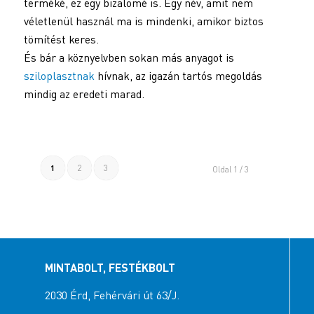
terméké, ez egy bizalomé is. Egy név, amit nem
véletlenül használ ma is mindenki, amikor biztos
tömítést keres.
És bár a köznyelvben sokan más anyagot is
sziloplasztnak
hívnak, az igazán tartós megoldás
mindig az eredeti marad.
1
2
3
Oldal 1 / 3
MINTABOLT, FESTÉKBOLT
2030 Érd, Fehérvári út 63/J.