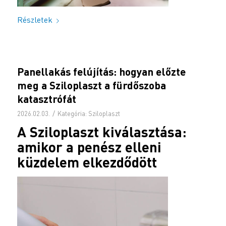
Részletek
Panellakás felújítás: hogyan előzte
meg a Sziloplaszt a fürdőszoba
katasztrófát
/
2026.02.03.
Kategória:
Sziloplaszt
A Sziloplaszt kiválasztása:
amikor a penész elleni
küzdelem elkezdődött