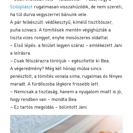
Sziloplaszt
rugalmasan visszahúzódik, de nem szereti,
ha túl durva vegyszerrel bánunk vele.
A pár felkészült: védőkesztyű, kímélő tisztítószer,
puha szivacs. A tömítések mentén végighúzták a
tiszta vizes rongyot, enyhe mosószeres oldattal.
– Első lépés: a felület legyen száraz – emlékezett Jani
a leírásra.
– Csak félszárazra töröljük – egészítette ki Bea.
A végeredmény? Még két hónap múlva sincs
penészfolt, a tömítés vonala sima, rugalmas és fényes
maradt. A fürdőszoba légköre frissebb lett.
– Nemcsak a tisztaság, hanem a nyugalom miatt is jó,
hogy rendben van – mondta Bea.
– Ez tartós megoldás – bólintott Jani.