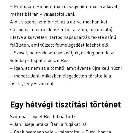
– Pontosan. Ha nem mattul vagy nem marja a követ,
mehet bátran – válaszolta Jani.
Amit viszont nem bír el, az a durva mechanikai
súrlódás, a maró oldószer (pl. aceton, nitrohígító),
illetve a közvetlen, tartós napsugárzás fekete színű
felületen, ami túlzott felmelegedést idézhet elő.
– Szóval, ha rendesen használjuk, évekig nem lesz
vele baj – foglalta össze Bea.
– Igen, ez nem az a tömítő, amit évente újra kell húzni
– mondta Jani, miközben elégedetten törölte le a
tiszta, fényes vonalat.
Egy hétvégi tisztítási történet
Szombat reggel Bea felkiáltott:
– Jani, ideje letakarítani a fugákat is!
– Csak óvatosan vele – válaszolta. – Tudd, hogy a