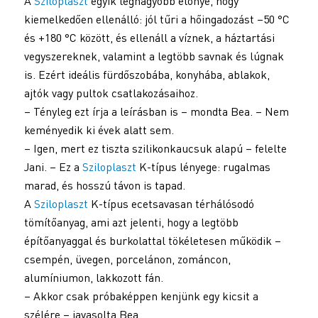
A
Sziloplaszt
egyik legnagyobb előnye, hogy
kiemelkedően ellenálló: jól tűri a hőingadozást –50 °C
és +180 °C között, és ellenáll a víznek, a háztartási
vegyszereknek, valamint a legtöbb savnak és lúgnak
is. Ezért ideális fürdőszobába, konyhába, ablakok,
ajtók vagy pultok csatlakozásaihoz.
– Tényleg ezt írja a leírásban is – mondta Bea. – Nem
keményedik ki évek alatt sem.
– Igen, mert ez tiszta szilikonkaucsuk alapú – felelte
Jani. – Ez a
Sziloplaszt
K-típus lényege: rugalmas
marad, és hosszú távon is tapad.
A
Sziloplaszt
K-típus ecetsavasan térhálósodó
tömítőanyag, ami azt jelenti, hogy a legtöbb
építőanyaggal és burkolattal tökéletesen működik –
csempén, üvegen, porcelánon, zománcon,
alumíniumon, lakkozott fán.
– Akkor csak próbaképpen kenjünk egy kicsit a
szélére – javasolta Bea.