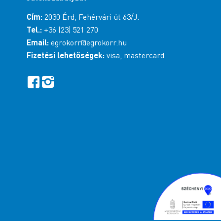
Cím:
2030 Érd, Fehérvári út 63/J.
Tel.:
+36 (23) 521 270
Email:
egrokorr@egrokorr.hu
Fizetési lehetőségek:
visa, mastercard