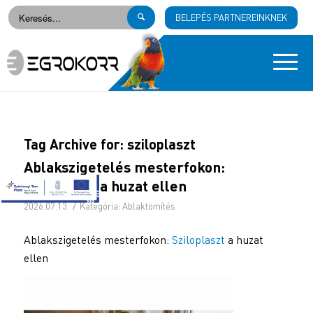
BELEPÉS PARTNEREINKNEK
Tag Archive for:
sziloplaszt
Ablakszigetelés mesterfokon:
Sziloplaszt a huzat ellen
/
2026.07.13.
Kategória:
Ablaktömítés
Ablakszigetelés mesterfokon:
Sziloplaszt
a huzat
ellen