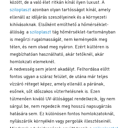
között, de a való élet ritkán kínál ilyen luxust. A
sziloplaszt
azonban olyan tartósságot kínál, amely
ellenáll az időjárás szeszélyeinek és a környezeti
kihívásoknak. Elsőként említhető a hőmérséklet-
állóság: a
sziloplaszt
tág hőmérséklet-tartományban
is megőrzi rugalmasságát, nem keményedik meg
télen, és nem olvad meg nyáron. Ezért kültéren is
megbízhatóan használható, akár tetőknél, akár
homlokzati elemeknél.
A nedvesség sem jelent akadályt. Felhordása előtt
fontos ugyan a száraz felület, de utána már teljes
vízzáró réteget képez, amely ellenáll a párának,
esőnek, sőt időszakos vízterhelésnek is. Ezen
túlmenően kiváló UV-állósággal rendelkezik, így nem
sárgul be, nem repedezik meg hosszú napsugárzás
hatására sem. Ez különösen fontos homlokzatoknál,
nyílászárók környékén vagy pergolák illesztéseinél.