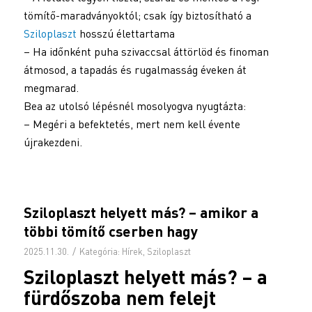
tömítő-maradványoktól; csak így biztosítható a
Sziloplaszt
hosszú élettartama
– Ha időnként puha szivaccsal áttörlöd és finoman
átmosod, a tapadás és rugalmasság éveken át
megmarad.
Bea az utolsó lépésnél mosolyogva nyugtázta:
– Megéri a befektetés, mert nem kell évente
újrakezdeni.
Sziloplaszt helyett más? – amikor a
többi tömítő cserben hagy
/
2025.11.30.
Kategória:
Hírek
,
Sziloplaszt
Sziloplaszt
helyett más? – a
fürdőszoba nem felejt