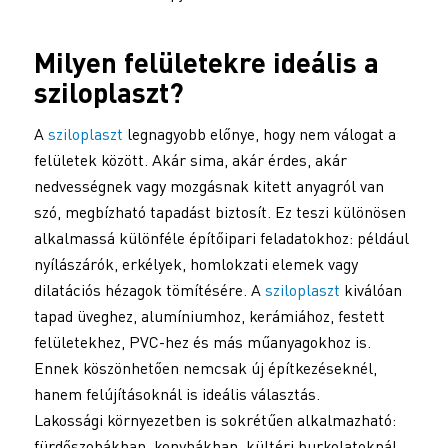
Milyen felületekre ideális a
sziloplaszt
?
A
sziloplaszt
legnagyobb előnye, hogy nem válogat a
felületek között. Akár sima, akár érdes, akár
nedvességnek vagy mozgásnak kitett anyagról van
szó, megbízható tapadást biztosít. Ez teszi különösen
alkalmassá különféle építőipari feladatokhoz: például
nyílászárók, erkélyek, homlokzati elemek vagy
dilatációs hézagok tömítésére. A
sziloplaszt
kiválóan
tapad üveghez, alumíniumhoz, kerámiához, festett
felületekhez, PVC-hez és más műanyagokhoz is.
Ennek köszönhetően nemcsak új építkezéseknél,
hanem felújításoknál is ideális választás.
Lakossági környezetben is sokrétűen alkalmazható:
fürdőszobákban, konyhákban, kültéri burkolatoknál,