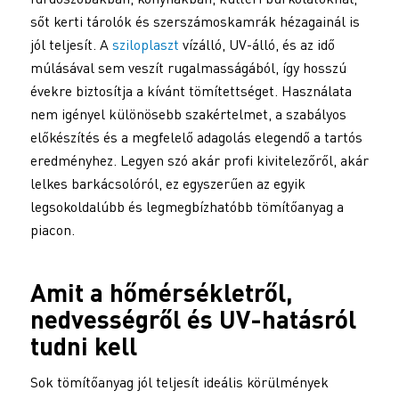
sőt kerti tárolók és szerszámoskamrák hézagainál is
jól teljesít. A
sziloplaszt
vízálló, UV-álló, és az idő
múlásával sem veszít rugalmasságából, így hosszú
évekre biztosítja a kívánt tömítettséget. Használata
nem igényel különösebb szakértelmet, a szabályos
előkészítés és a megfelelő adagolás elegendő a tartós
eredményhez. Legyen szó akár profi kivitelezőről, akár
lelkes barkácsolóról, ez egyszerűen az egyik
legsokoldalúbb és legmegbízhatóbb tömítőanyag a
piacon.
Amit a hőmérsékletről,
nedvességről és UV-hatásról
tudni kell
Sok tömítőanyag jól teljesít ideális körülmények