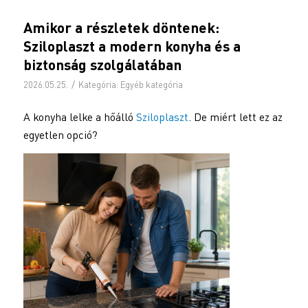
Amikor a részletek döntenek:
Sziloplaszt a modern konyha és a
biztonság szolgálatában
/
2026.05.25.
Kategória:
Egyéb kategória
A konyha lelke a hőálló
Sziloplaszt
. De miért lett ez az
egyetlen opció?