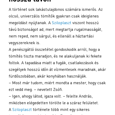
A történet sok lakástulajdonos számára ismerős. Az
olcsó, univerzális tömítők gyakran csak ideiglenes
megoldást nyújtanak. A
Sziloplaszt
viszont hosszú
távú biztonságot ad, mert megtartja rugalmasságát,
nem reped, nem sárgul, és ellenáll a háztartási
vegyszereknek is.
A penészgátló összetétel gondoskodik arról, hogy a
tömítés tiszta maradjon, és ne alakuljanak ki fekete
foltok. A tapadása miatt a fugák, csatlakozások és
szegélyek hosszú időn át vízmentesek maradnak, akár
fürdőszobában, akár konyhában használják.
– Most már tudom, miért mondta a mester, hogy csak
ezt vedd meg. – nevetett Zsófi.
– Igen, ahogy látod, igaza volt. – felelte András,
miközben elégedetten törölte le a száraz felületet.
A
Sziloplaszt
története több mint egy sikeres