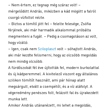
– Nem értem, ez tegnap még száraz volt! –
mérgelődött András, miközben a kád mögött a falról
csorgó vízfoltot nézte.
– Biztos a tömítő jött fel – felelte felesége, Zsófia
férjének, aki már harmadik alkalommal próbálta
megmenteni a fugát. – Pedig a csomagoláson az volt,
hogy vízálló.
– Igen, csak nem
Sziloplaszt
volt – sóhajtott András,
aki már kezdte felismerni, hogy az olcsóbb megoldás
nem mindig olcsóbb.
A fürdőszobát fél éve újították fel, modern burkolattal
és új kádperemmel. A kivitelező viszont egy általános
szilikon tömítőt használt, ami pár hónap alatt
megsárgult, elvált a csempétől, és a víz aláfolyt. A
végeredmény penészes folt, felázott fal és újrakezdett
munka lett.
Amikor András utánanézett, mi lehet a megoldás,