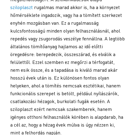
sziloplaszt
rugalmas marad akkor is, ha a környezet
hőmérséklete ingadozik, vagy ha a tömített szerkezet
enyhén mozgásban van. Ez a rugalmasság
kulcsfontosságú minden olyan felhasználásnál, ahol
repedés vagy zsugorodás veszélye fennállna. A legtöbb
általános tömítőanyag hajlamos az idő előtti
öregedésre: berepedezik, összeszárad, és elválik a
felülettől. Ezzel szemben ez megőrzi a térfogatát,
nem esik össze, és a tapadása is kiváló marad akár
hosszú évek után is. Ez különösen fontos olyan
helyeken, ahol a tömítés nemcsak esztétikai, hanem
funkcionális szerepet is betölt, például nyílászárók,
csatlakozási hézagok, burkolati fugák esetén. A
sziloplaszt ezért nemcsak szakemberek, hanem
igényes otthoni felhasználók körében is alapdarab, ha
a cél az, hogy a hézag évek múlva is úgy nézzen ki,
mint a felhordás napján.