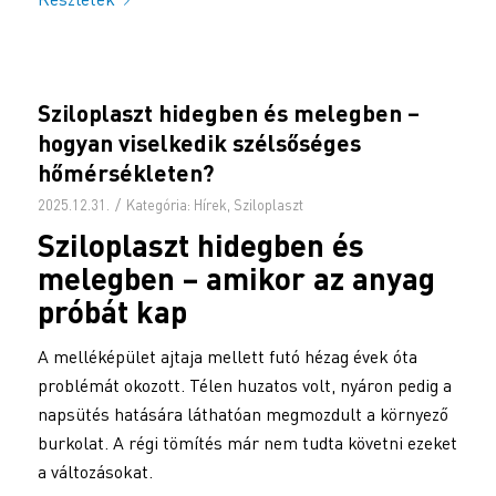
Sziloplaszt hidegben és melegben –
hogyan viselkedik szélsőséges
hőmérsékleten?
/
2025.12.31.
Kategória:
Hírek
,
Sziloplaszt
Sziloplaszt hidegben és
melegben – amikor az anyag
próbát kap
A melléképület ajtaja mellett futó hézag évek óta
problémát okozott. Télen huzatos volt, nyáron pedig a
napsütés hatására láthatóan megmozdult a környező
burkolat. A régi tömítés már nem tudta követni ezeket
a változásokat.