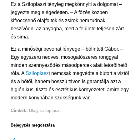
Ez a Sziloplaszt tényleg megkönnyíti a dolgomat –
jegyezte meg elégedetten. – A főzés közben
kifröccsenő olajfoltok és zsírok nem tudnak
beszívódni az anyagba, mert a felülete teljesen zárt
és sima.
Ez a minőségi bevonat lényege – bólintott Gábor. –
Egy egyszerű nedves, mosogatószeres ronggyal
minden szennyeződés másodpercek alatt letörölhető
róla. A
Sziloplaszt
nemcsak megvédte a bútort a víztől
és a hőtől, hanem hosszú távon is garantálja azt a
higiénikus, tiszta és esztétikus környezetet, amire egy
modern konyhában szükségünk van.
Címkék:
Blog
,
sziloplaszt
Bejegyzés megosztása