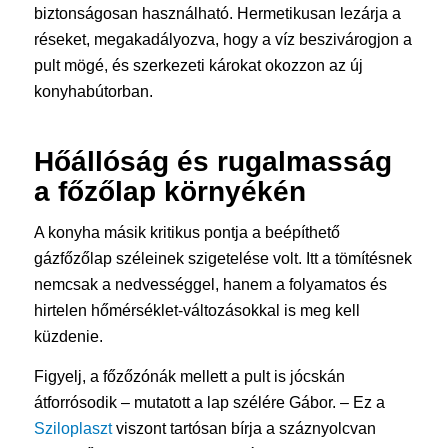
biztonságosan használható. Hermetikusan lezárja a
réseket, megakadályozva, hogy a víz beszivárogjon a
pult mögé, és szerkezeti károkat okozzon az új
konyhabútorban.
Hőállóság és rugalmasság
a főzőlap környékén
A konyha másik kritikus pontja a beépíthető
gázfőzőlap széleinek szigetelése volt. Itt a tömítésnek
nemcsak a nedvességgel, hanem a folyamatos és
hirtelen hőmérséklet-változásokkal is meg kell
küzdenie.
Figyelj, a főzőzónák mellett a pult is jócskán
átforrósodik – mutatott a lap szélére Gábor. – Ez a
Sziloplaszt
viszont tartósan bírja a száznyolcvan