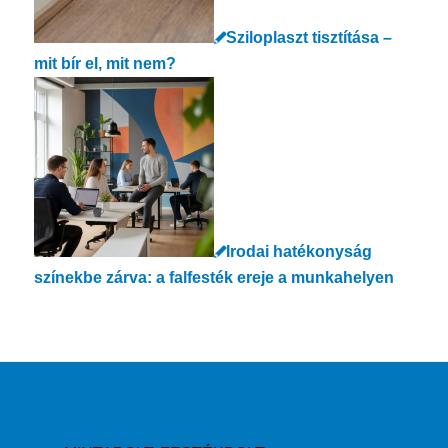
Sziloplaszt tisztítása –
mit bír el, mit nem?
Irodai hatékonyság
színekbe zárva: a falfesték ereje a munkahelyen