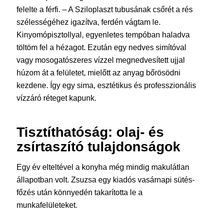
felelte a férfi. – A Sziloplaszt tubusának csőrét a rés
szélességéhez igazítva, ferdén vágtam le.
Kinyomópisztollyal, egyenletes tempóban haladva
töltöm fel a hézagot. Ezután egy nedves simítóval
vagy mosogatószeres vízzel megnedvesített ujjal
húzom át a felületet, mielőtt az anyag bőrösödni
kezdene. Így egy sima, esztétikus és professzionális
vízzáró réteget kapunk.
Tisztíthatóság: olaj- és
zsírtaszító tulajdonságok
Egy év elteltével a konyha még mindig makulátlan
állapotban volt. Zsuzsa egy kiadós vasárnapi sütés-
főzés után könnyedén takarította le a
munkafelületeket.