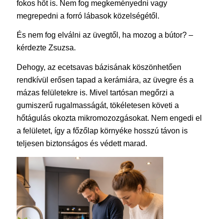
fokos hőt is. Nem fog megkeményedni vagy
megrepedni a forró lábasok közelségétől.
És nem fog elválni az üvegtől, ha mozog a bútor? –
kérdezte Zsuzsa.
Dehogy, az ecetsavas bázisának köszönhetően
rendkívül erősen tapad a kerámiára, az üvegre és a
mázas felületekre is. Mivel tartósan megőrzi a
gumiszerű rugalmasságát, tökéletesen követi a
hőtágulás okozta mikromozozgásokat. Nem engedi el
a felületet, így a főzőlap környéke hosszú távon is
teljesen biztonságos és védett marad.