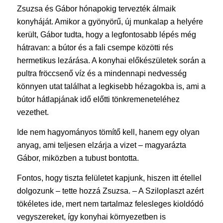
Zsuzsa és Gábor hónapokig tervezték álmaik
konyháját. Amikor a gyönyörű, új munkalap a helyére
került, Gábor tudta, hogy a legfontosabb lépés még
hátravan: a bútor és a fali csempe közötti rés
hermetikus lezárása. A konyhai előkészületek során a
pultra fröccsenő víz és a mindennapi nedvesség
könnyen utat találhat a legkisebb hézagokba is, ami a
bútor hátlapjának idő előtti tönkremeneteléhez
vezethet.
Ide nem hagyományos tömítő kell, hanem egy olyan
anyag, ami teljesen elzárja a vizet – magyarázta
Gábor, miközben a tubust bontotta.
Fontos, hogy tiszta felületet kapjunk, hiszen itt étellel
dolgozunk – tette hozzá Zsuzsa. – A Sziloplaszt azért
tökéletes ide, mert nem tartalmaz felesleges kioldódó
vegyszereket, így konyhai környezetben is