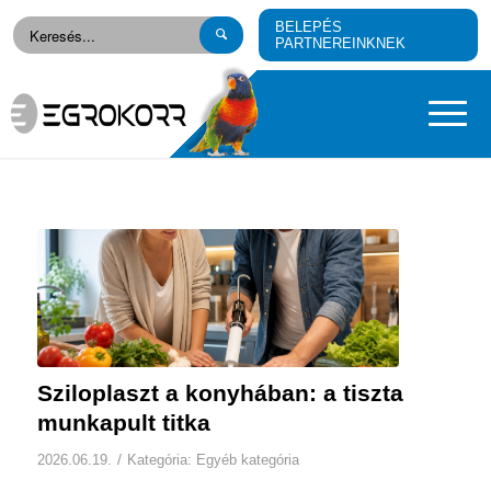
BELEPÉS
PARTNEREINKNEK
Sziloplaszt a konyhában: a tiszta
munkapult titka
/
2026.06.19.
Kategória:
Egyéb kategória