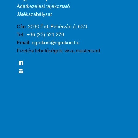
Adatkezelési tájékoztató
Játékszabályzat
Cím:
2030 Érd, Fehérvári út 63/J.
Tel.:
+36 (23) 521 270
Email:
egrokorr@egrokorr.hu
Fizetési lehetőségek:
visa, mastercard