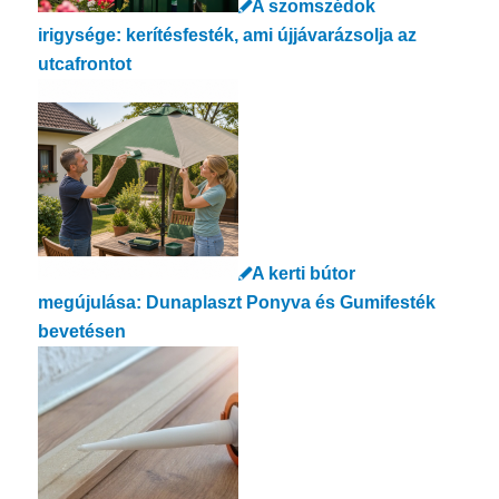
A szomszédok
irigysége: kerítésfesték, ami újjávarázsolja az
utcafrontot
A kerti bútor
megújulása: Dunaplaszt Ponyva és Gumifesték
bevetésen