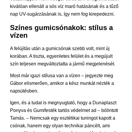
kiválóan ellenáll a sós víz maró hatásának és a tűző
nap UV-sugárzásának is, így nem fog kirepedezni.
Színes gumicsónakok: stílus a
vízen
A felújítás után a gumicsónak szebb volt, mint új
korában. A tiszta, egyenletes felület és a megújult
szín teljesen megváltoztatta a jármű megjelenését.
Most már igazi stílusa van a vízen – jegyezte meg
Gábor elismerően, amikor a kész munkát nézték a
napsütésben.
Igen, és a tudat is megnyugtató, hogy a Dunaplaszt
Ponyva és Gumifesték tartós védelmet ad – bólintott
Tamás. – Nemcsak egy esztétikai tuningot kapott a
csónak, hanem egy olyan technikai páncélt, ami