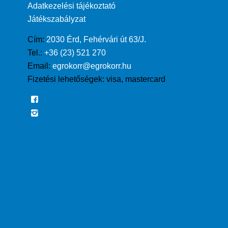
Adatkezelési tájékoztató
Játékszabályzat
Cím:
2030 Érd, Fehérvári út 63/J.
Tel.:
+36 (23) 521 270
Email:
egrokorr@egrokorr.hu
Fizetési lehetőségek:
visa, mastercard