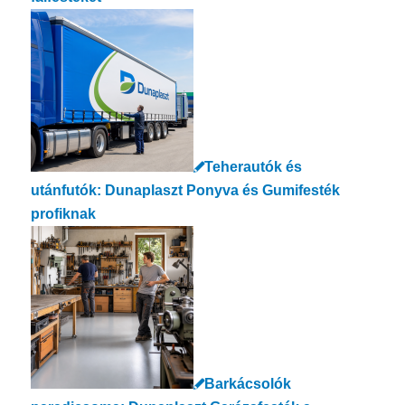
Teherautók és
utánfutók: Dunaplaszt Ponyva és Gumifesték
profiknak
Barkácsolók