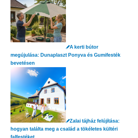
A kerti bútor
megújulása: Dunaplaszt Ponyva és Gumifesték
bevetésen
Zalai tájház felújítása:
hogyan találta meg a család a tökéletes kültéri
falfestéket