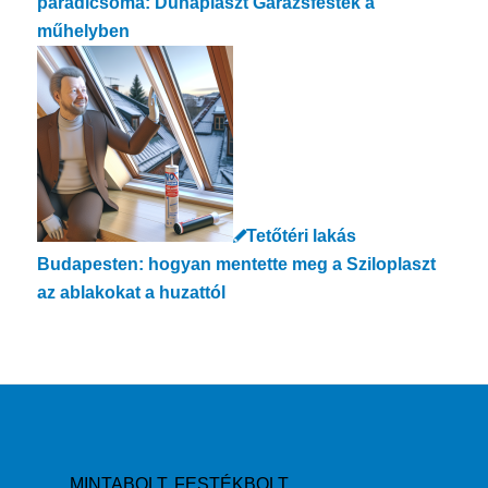
paradicsoma: Dunaplaszt Garázsfesték a
műhelyben
Tetőtéri lakás
Budapesten: hogyan mentette meg a Sziloplaszt
az ablakokat a huzattól
MINTABOLT, FESTÉKBOLT