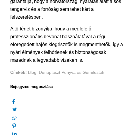
garantálja, hogy a horvátországi nyaralás alatt a sós
tengervíz és a forróság sem tehet kárt a
felszerelésben.
A történet bizonyítja, hogy a megfelelő,
professzionális bevonat használatával a régi,
elöregedett hajós kiegészítők is megmenthetők, így a
nyári élmények felhőtlenek és biztonságosak
maradnak a legvadabb vizeken is.
Címkék:
Blog
,
Dunaplaszt Ponyva és Gumifesték
Bejegyzés megosztása