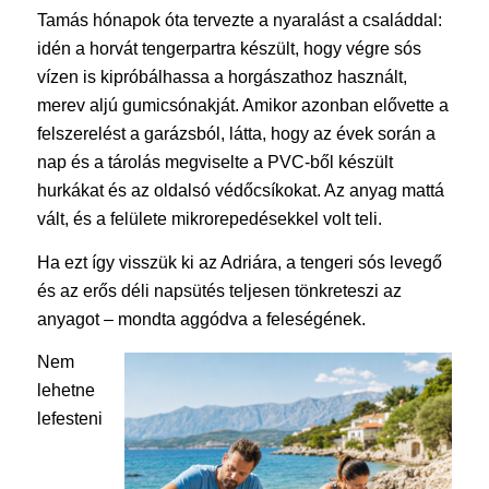
Tamás hónapok óta tervezte a nyaralást a családdal:
idén a horvát tengerpartra készült, hogy végre sós
vízen is kipróbálhassa a horgászathoz használt,
merev aljú gumicsónakját. Amikor azonban elővette a
felszerelést a garázsból, látta, hogy az évek során a
nap és a tárolás megviselte a PVC-ből készült
hurkákat és az oldalsó védőcsíkokat. Az anyag mattá
vált, és a felülete mikrorepedésekkel volt teli.
Ha ezt így visszük ki az Adriára, a tengeri sós levegő
és az erős déli napsütés teljesen tönkreteszi az
anyagot – mondta aggódva a feleségének.
Nem
lehetne
lefesteni