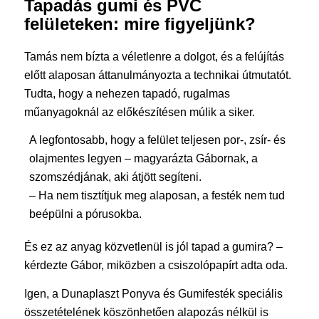
Tapadás gumi és PVC
felületeken: mire figyeljünk?
Tamás nem bízta a véletlenre a dolgot, és a felújítás
előtt alaposan áttanulmányozta a technikai útmutatót.
Tudta, hogy a nehezen tapadó, rugalmas
műanyagoknál az előkészítésen múlik a siker.
A legfontosabb, hogy a felület teljesen por-, zsír- és
olajmentes legyen – magyarázta Gábornak, a
szomszédjának, aki átjött segíteni.
– Ha nem tisztítjuk meg alaposan, a festék nem tud
beépülni a pórusokba.
És ez az anyag közvetlenül is jól tapad a gumira? –
kérdezte Gábor, miközben a csiszolópapírt adta oda.
Igen, a Dunaplaszt Ponyva és Gumifesték speciális
összetételének köszönhetően alapozás nélkül is