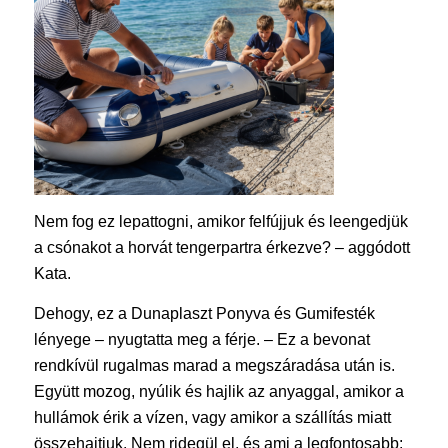
Nem fog ez lepattogni, amikor felfújjuk és leengedjük
a csónakot a horvát tengerpartra érkezve? – aggódott
Kata.
Dehogy, ez a Dunaplaszt Ponyva és Gumifesték
lényege – nyugtatta meg a férje. – Ez a bevonat
rendkívül rugalmas marad a megszáradása után is.
Együtt mozog, nyúlik és hajlik az anyaggal, amikor a
hullámok érik a vízen, vagy amikor a szállítás miatt
összehajtjuk. Nem ridegül el, és ami a legfontosabb: