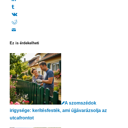
Ez is érdekelheti
A szomszédok
irigysége: kerítésfesték, ami újjávarázsolja az
utcafrontot