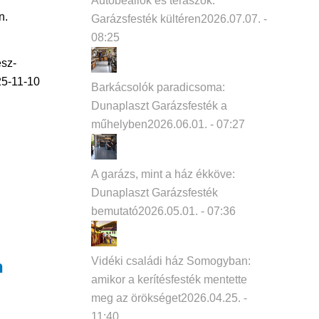
Autóbeállók és teraszok:
n.
Garázsfesték kültéren
2026.07.07. -
08:25
esz-
5-11-10
Barkácsolók paradicsoma:
Dunaplaszt Garázsfesték a
műhelyben
2026.06.01. - 07:27
A garázs, mint a ház ékköve:
Dunaplaszt Garázsfesték
bemutató
2026.05.01. - 07:36
Vidéki családi ház Somogyban:
n
amikor a kerítésfesték mentette
meg az örökséget
2026.04.25. -
11:40