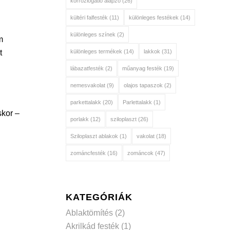
korróziógátló alapzó
(26)
kültéri falfesték
(11)
különleges festékek
(14)
különleges színek
(2)
m
különleges termékek
(14)
lakkok
(31)
t
lábazatfesték
(2)
műanyag festék
(19)
nemesvakolat
(9)
olajos tapaszok
(2)
parkettalakk
(20)
Parlettalakk
(1)
skor –
porlakk
(12)
sziloplaszt
(26)
Sziloplaszt ablakok
(1)
vakolat
(18)
zománcfesték
(16)
zománcok
(47)
KATEGÓRIÁK
Ablaktömítés
(2)
Akrilkád festék
(1)