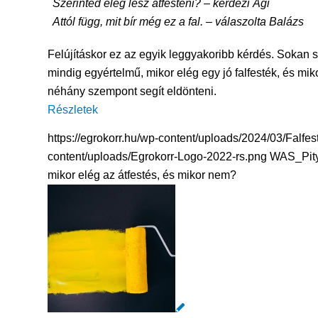
Szerinted elég lesz átfesteni? – kérdezi Ági
Attól függ, mit bír még ez a fal. – válaszolta Balázs
Felújításkor ez az egyik leggyakoribb kérdés. Sokan 
mindig egyértelmű, mikor elég egy jó falfesték, és mik
néhány szempont segít eldönteni.
Részletek
https://egrokorr.hu/wp-content/uploads/2024/03/Falfes
content/uploads/Egrokorr-Logo-2022-rs.png
WAS_Pit
mikor elég az átfestés, és mikor nem?