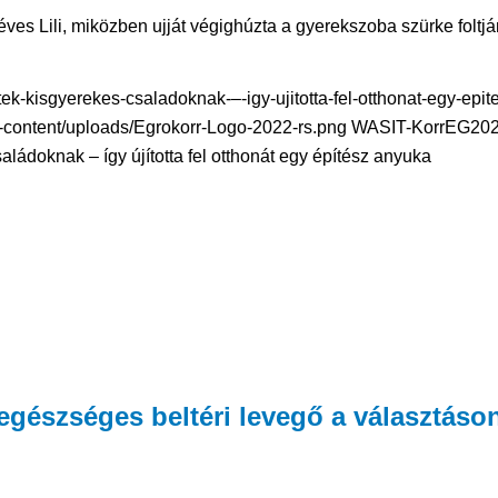
éves Lili, miközben ujját végighúzta a gyerekszoba szürke foltjá
ek-kisgyerekes-csaladoknak-–-igy-ujitotta-fel-otthonat-egy-epit
-content/uploads/Egrokorr-Logo-2022-rs.png
WASIT-KorrEG
202
aládoknak – így újította fel otthonát egy építész anyuka
egészséges beltéri levegő a választáso