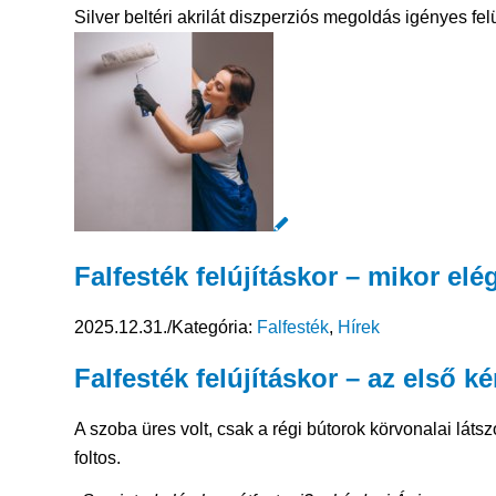
Silver beltéri akrilát diszperziós megoldás igényes fe
Falfesték felújításkor – mikor el
2025.12.31.
/
Kategória:
Falfesték
,
Hírek
Falfesték felújításkor – az első 
A szoba üres volt, csak a régi bútorok körvonalai látszo
foltos.