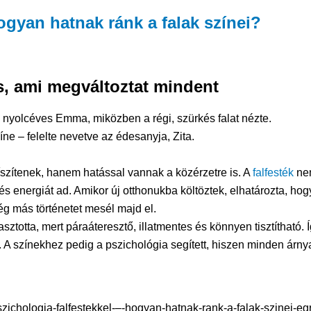
ogyan hatnak ránk a falak színei?
s, ami megváltoztat mindent
 nyolcéves Emma, miközben a régi, szürkés falat nézte.
zíne – felelte nevetve az édesanyja, Zita.
íszítenek, hanem hatással vannak a közérzetre is. A
falfesték
ne
és energiát ad. Amikor új otthonukba költöztek, elhatározta, hog
ség más történetet mesél majd el.
sztotta, mert páraáteresztő, illatmentes és könnyen tisztítható. 
 színekhez pedig a pszichológia segített, hiszen minden árnya
zichologia-falfestekkel-–-hogyan-hatnak-rank-a-falak-szinei-egr