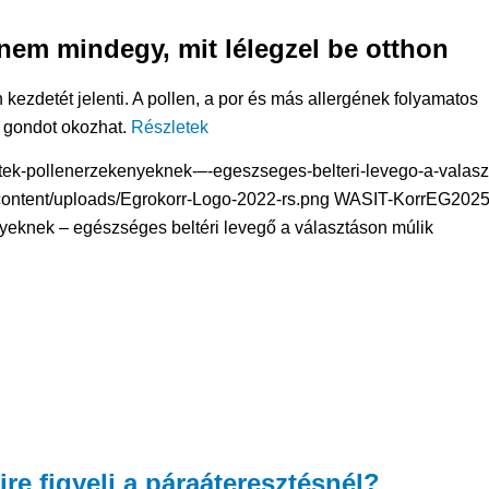
nem mindegy, mit lélegzel be otthon
 kezdetét jelenti. A pollen, a por és más allergének folyamatos
 gondot okozhat.
Részletek
estek-pollenerzekenyeknek-–-egeszseges-belteri-levego-a-valasz
content/uploads/Egrokorr-Logo-2022-rs.png
WASIT-KorrEG
2025
yeknek – egészséges beltéri levegő a választáson múlik
ire figyelj a páraáteresztésnél?