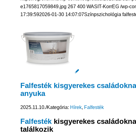
e1765817059849.jpg
267
400
WASIT-KorrEG
/wp-co
17:39:59
2026-01-30 14:07:07
Színpszichológia falfest
Falfesték kisgyerekes családoknak
anyuka
2025.11.10.
/
Kategória:
Hírek
,
Falfesték
Falfesték
kisgyerekes családoknak
találkozik