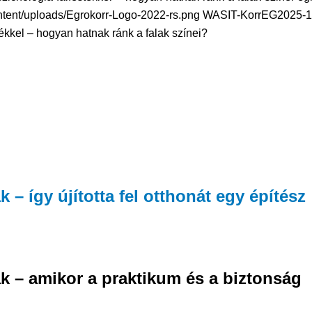
ntent/uploads/Egrokorr-Logo-2022-rs.png
WASIT-KorrEG
2025-1
ékkel – hogyan hatnak ránk a falak színei?
 – így újította fel otthonát egy építész
 – amikor a praktikum és a biztonság