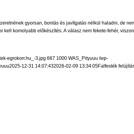
szeretnének gyorsan, bontás és javítgatás nélkül haladni, de ne
or kell komolyabb előkészítés. A válasz nem fekete-fehér, viszon
tek-egrokorr.hu_-3.jpg
667
1000
WAS_Pityuuu
/wp-
yuuu
2025-12-31 14:07:43
2026-02-09 13:34:05
Falfesték felújítá