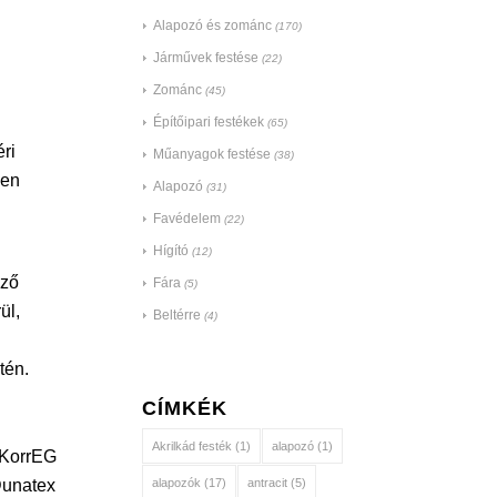
Alapozó és zománc
(170)
Járművek festése
(22)
Zománc
(45)
Építőipari festékek
(65)
ri
Műanyagok festése
(38)
yen
Alapozó
(31)
Favédelem
(22)
Hígító
(12)
öző
Fára
(5)
ül,
Beltérre
(4)
tén.
CÍMKÉK
Akrilkád festék
(1)
alapozó
(1)
KorrEG
alapozók
(17)
antracit
(5)
Dunatex