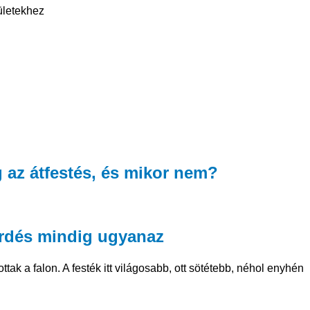
lületekhez
ég az átfestés, és mikor nem?
kérdés mindig ugyanaz
ttak a falon. A festék itt világosabb, ott sötétebb, néhol enyhén