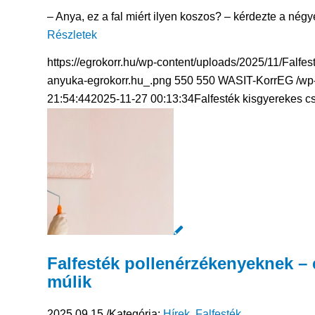
– Anya, ez a fal miért ilyen koszos? – kérdezte a négy
Részletek
https://egrokorr.hu/wp-content/uploads/2025/11/Falfest
anyuka-egrokorr.hu_.png
550
550
WASIT-KorrEG
/wp
21:54:44
2025-11-27 00:13:34
Falfesték kisgyerekes cs
Falfesték pollenérzékenyeknek – 
múlik
2025.09.15.
/
Kategória:
Hírek
,
Falfesték