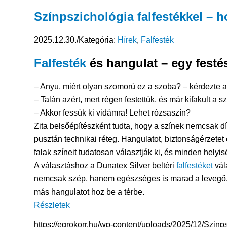
Színpszichológia falfestékkel – h
2025.12.30.
/
Kategória:
Hírek
,
Falfesték
Falfesték
és hangulat – egy festé
– Anyu, miért olyan szomorú ez a szoba? – kérdezte a
– Talán azért, mert régen festettük, és már kifakult a s
– Akkor fessük ki vidámra! Lehet rózsaszín?
Zita belsőépítészként tudta, hogy a színek nemcsak d
pusztán technikai réteg. Hangulatot, biztonságérzetet 
falak színeit tudatosan választják ki, és minden helyi
A választáshoz a Dunatex Silver beltéri
falfestéket
vála
nemcsak szép, hanem egészséges is marad a levegő. A
más hangulatot hoz be a térbe.
Részletek
https://egrokorr.hu/wp-content/uploads/2025/12/Szinps