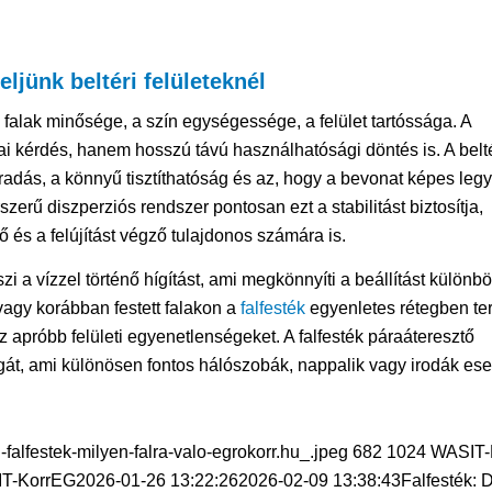
ljünk beltéri felületeknél
alak minősége, a szín egységessége, a felület tartóssága. A
i kérdés, hanem hosszú távú használhatósági döntés is. A belté
radás, a könnyű tisztíthatóság és az, hogy a bevonat képes leg
zerű diszperziós rendszer pontosan ezt a stabilitást biztosítja,
és a felújítást végző tulajdonos számára is.
zi a vízzel történő hígítást, ami megkönnyíti a beállítást különb
t vagy korábban festett falakon a
falfesték
egyenletes rétegben ter
az apróbb felületi egyenetlenségeket. A falfesték páraáteresztő
ágát, ami különösen fontos hálószobák, nappalik vagy irodák ese
falfestek-milyen-falra-valo-egrokorr.hu_.jpeg
682
1024
WASIT-
T-KorrEG
2026-01-26 13:22:26
2026-02-09 13:38:43
Falfesték: 