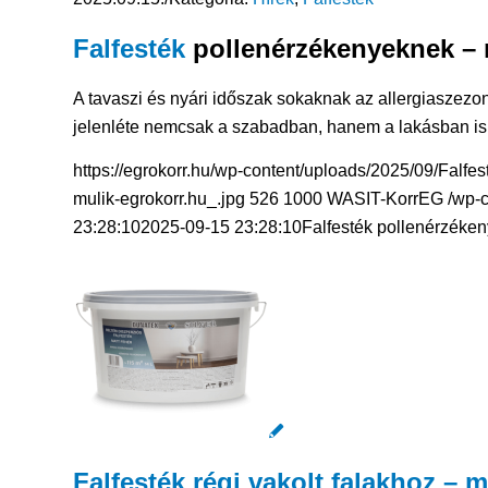
Falfesték
pollenérzékenyeknek – 
A tavaszi és nyári időszak sokaknak az allergiaszezon
jelenléte nemcsak a szabadban, hanem a lakásban is
https://egrokorr.hu/wp-content/uploads/2025/09/Falf
mulik-egrokorr.hu_.jpg
526
1000
WASIT-KorrEG
/wp-
23:28:10
2025-09-15 23:28:10
Falfesték pollenérzéken
Falfesték régi vakolt falakhoz – m