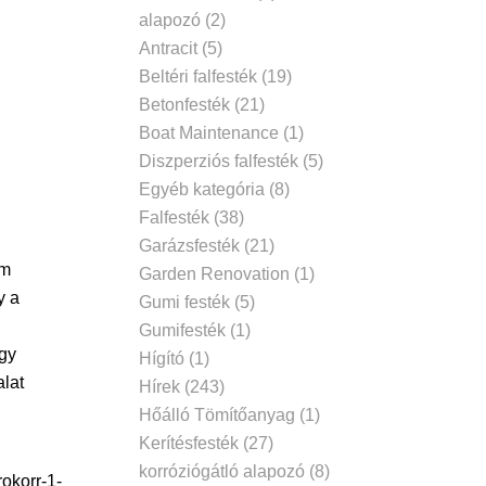
alapozó
(2)
Antracit
(5)
Beltéri falfesték
(19)
Betonfesték
(21)
Boat Maintenance
(1)
Diszperziós falfesték
(5)
Egyéb kategória
(8)
Falfesték
(38)
Garázsfesték
(21)
m
Garden Renovation
(1)
y a
Gumi festék
(5)
Gumifesték
(1)
Így
Hígító
(1)
lat
Hírek
(243)
Hőálló Tömítőanyag
(1)
Kerítésfesték
(27)
korróziógátló alapozó
(8)
okorr-1-