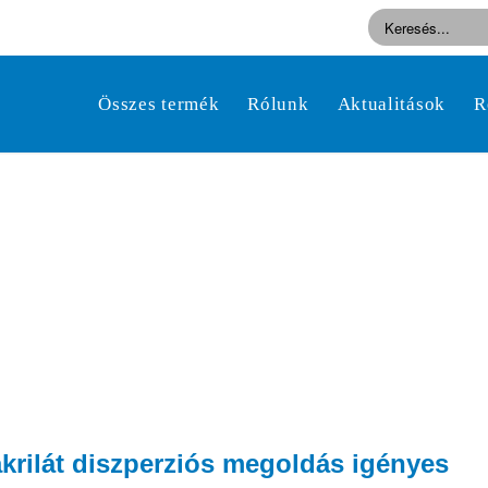
Összes termék
Rólunk
Aktualitások
R
 akrilát diszperziós megoldás igényes