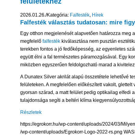
felületekhez
2026.01.26.
/
Kategória:
Falfesték
,
Hírek
Falfesték
választás tudatosan: mire figye
Egy otthon megjelenését alapvetően határozza meg a f
megfelelő
falfesték
kiválasztása nem pusztán esztétika
terekben fontos a jó fedőképesség, az egyenletes szá
együtt élni a fal természetes páramozgásával. Egy kors
miközben egyszerűen feldolgozható marad a kivitelező 
A Dunatex Silver akrilát alapú összetétele lehetővé tes
felületeken. A megfelelően előkészített vakolt, glettel
gyorsan szárad, a matt felület pedig optikailag elfedi 
tulajdonsága segíti a beltéri klíma kiegyensúlyozotts
Részletek
https://egrokorr.hu/wp-content/uploads/2024/03/Milyen-
/wp-content/uploads/Egrokorr-Logo-2022-rs.png
WASI