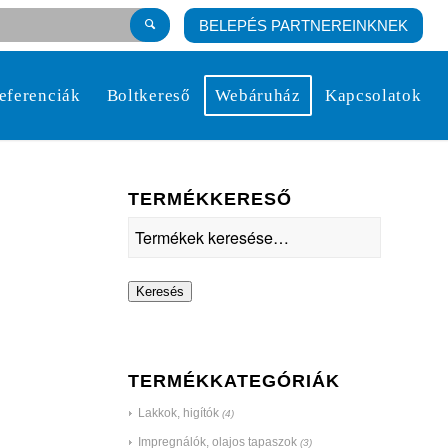
BELEPÉS PARTNEREINKNEK
eferenciák
Boltkereső
Webáruház
Kapcsolatok
TERMÉKKERESŐ
Keresés
TERMÉKKATEGÓRIÁK
Lakkok, higítók
(4)
Impregnálók, olajos tapaszok
(3)