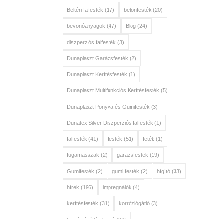
Beltéri falfesték
(17)
betonfesték
(20)
bevonóanyagok
(47)
Blog
(24)
diszperziós falfesték
(3)
Dunaplaszt Garázsfesték
(2)
Dunaplaszt Kerítésfesték
(1)
Dunaplaszt Multifunkciós Kerítésfesték
(5)
Dunaplaszt Ponyva és Gumifesték
(3)
Dunatex Silver Diszperziós falfesték
(1)
falfesték
(41)
festék
(51)
feték
(1)
fugamasszák
(2)
garázsfesték
(19)
Gumifesték
(2)
gumi festék
(2)
hígító
(33)
hírek
(196)
impregnálók
(4)
kerítésfesték
(31)
korróziógátló
(3)