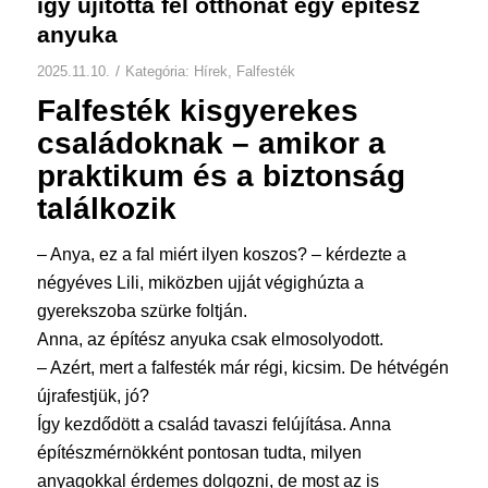
így újította fel otthonát egy építész
anyuka
/
2025.11.10.
Kategória:
Hírek
,
Falfesték
Falfesték
kisgyerekes
családoknak – amikor a
praktikum és a biztonság
találkozik
– Anya, ez a fal miért ilyen koszos? – kérdezte a
négyéves Lili, miközben ujját végighúzta a
gyerekszoba szürke foltján.
Anna, az építész anyuka csak elmosolyodott.
– Azért, mert a falfesték már régi, kicsim. De hétvégén
újrafestjük, jó?
Így kezdődött a család tavaszi felújítása. Anna
építészmérnökként pontosan tudta, milyen
anyagokkal érdemes dolgozni, de most az is