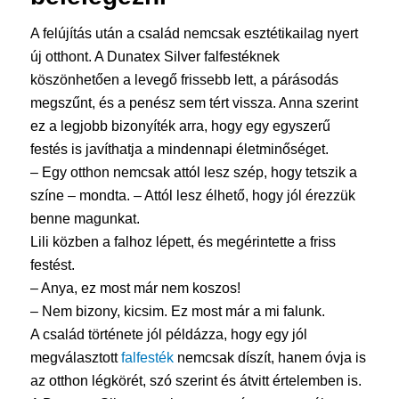
A felújítás után a család nemcsak esztétikailag nyert
új otthont. A Dunatex Silver falfestéknek
köszönhetően a levegő frissebb lett, a párásodás
megszűnt, és a penész sem tért vissza. Anna szerint
ez a legjobb bizonyíték arra, hogy egy egyszerű
festés is javíthatja a mindennapi életminőséget.
– Egy otthon nemcsak attól lesz szép, hogy tetszik a
színe – mondta. – Attól lesz élhető, hogy jól érezzük
benne magunkat.
Lili közben a falhoz lépett, és megérintette a friss
festést.
– Anya, ez most már nem koszos!
– Nem bizony, kicsim. Ez most már a mi falunk.
A család története jól példázza, hogy egy jól
megválasztott
falfesték
nemcsak díszít, hanem óvja is
az otthon légkörét, szó szerint és átvitt értelemben is.