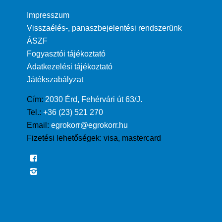
Impresszum
Visszaélés-, panaszbejelentési rendszerünk
ÁSZF
Fogyasztói tájékoztató
Adatkezelési tájékoztató
Játékszabályzat
Cím:
2030 Érd, Fehérvári út 63/J.
Tel.:
+36 (23) 521 270
Email:
egrokorr@egrokorr.hu
Fizetési lehetőségek:
visa, mastercard