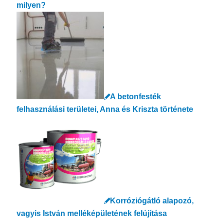
milyen?
A betonfesték
felhasználási területei, Anna és Kriszta története
Korróziógátló alapozó,
vagyis István melléképületének felújítása