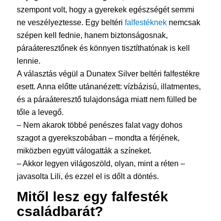
szempont volt, hogy a gyerekek egészségét semmi
ne veszélyeztesse. Egy beltéri
falfestéknek
nemcsak
szépen kell fednie, hanem biztonságosnak,
páraáteresztőnek és könnyen tisztíthatónak is kell
lennie.
A választás végül a Dunatex Silver beltéri falfestékre
esett. Anna előtte utánanézett: vízbázisú, illatmentes,
és a páraáteresztő tulajdonsága miatt nem fülled be
tőle a levegő.
– Nem akarok többé penészes falat vagy dohos
szagot a gyerekszobában – mondta a férjének,
miközben együtt válogatták a színeket.
– Akkor legyen világoszöld, olyan, mint a réten –
javasolta Lili, és ezzel el is dőlt a döntés.
Mitől lesz egy
falfesték
családbarát?