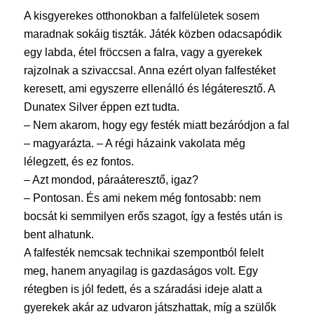
A kisgyerekes otthonokban a falfelületek sosem
maradnak sokáig tiszták. Játék közben odacsapódik
egy labda, étel fröccsen a falra, vagy a gyerekek
rajzolnak a szivaccsal. Anna ezért olyan falfestéket
keresett, ami egyszerre ellenálló és légáteresztő. A
Dunatex Silver éppen ezt tudta.
– Nem akarom, hogy egy festék miatt bezáródjon a fal
– magyarázta. – A régi házaink vakolata még
lélegzett, és ez fontos.
– Azt mondod, páraáteresztő, igaz?
– Pontosan. És ami nekem még fontosabb: nem
bocsát ki semmilyen erős szagot, így a festés után is
bent alhatunk.
A falfesték nemcsak technikai szempontból felelt
meg, hanem anyagilag is gazdaságos volt. Egy
rétegben is jól fedett, és a száradási ideje alatt a
gyerekek akár az udvaron játszhattak, míg a szülők