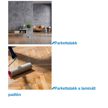
Parkettalakk
Parkettalakk a laminált
padlón