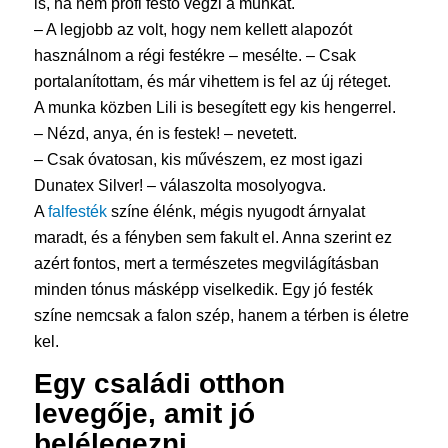
is, ha nem profi festő végzi a munkát.
– A legjobb az volt, hogy nem kellett alapozót
használnom a régi festékre – mesélte. – Csak
portalanítottam, és már vihettem is fel az új réteget.
A munka közben Lili is besegített egy kis hengerrel.
– Nézd, anya, én is festek! – nevetett.
– Csak óvatosan, kis művészem, ez most igazi
Dunatex Silver! – válaszolta mosolyogva.
A
falfesték
színe élénk, mégis nyugodt árnyalat
maradt, és a fényben sem fakult el. Anna szerint ez
azért fontos, mert a természetes megvilágításban
minden tónus másképp viselkedik. Egy jó festék
színe nemcsak a falon szép, hanem a térben is életre
kel.
Egy családi otthon
levegője, amit jó
belélegezni