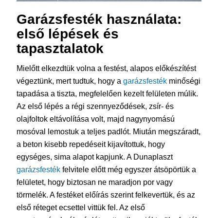
Garázsfesték
használata:
első lépések és
tapasztalatok
Mielőtt elkezdtük volna a festést, alapos előkészítést
végeztünk, mert tudtuk, hogy a
garázsfesték
minőségi
tapadása a tiszta, megfelelően kezelt felületen múlik.
Az első lépés a régi szennyeződések, zsír- és
olajfoltok eltávolítása volt, majd nagynyomású
mosóval lemostuk a teljes padlót. Miután megszáradt,
a beton kisebb repedéseit kijavítottuk, hogy
egységes, sima alapot kapjunk. A Dunaplaszt
garázsfesték
felvitele előtt még egyszer átsöpörtük a
felületet, hogy biztosan ne maradjon por vagy
törmelék. A festéket előírás szerint felkevertük, és az
első réteget ecsettel vittük fel. Az első