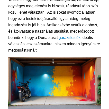
egységes megjelenést is biztosít, ráadásul több szín
közül lehet választani. Az is sokat nyomott a latban,
hogy ez a festék időjárásálló, így a hideg-meleg
ingadozást is jól bírja. Amikor kézbe vettük a dobozt,
és átolvastuk a használati utasítást, megerősödött
bennünk, hogy a Dunaplaszt
garázsfesték
ideális
választás lesz számunkra, hiszen minden igényünkre
megoldást kínált.