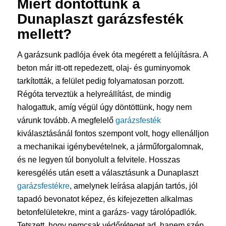
Miért döntöttünk a
Dunaplaszt
garázsfesték
mellett?
A garázsunk padlója évek óta megérett a felújításra. A
beton már itt-ott repedezett, olaj- és guminyomok
tarkították, a felület pedig folyamatosan porzott.
Régóta terveztük a helyreállítást, de mindig
halogattuk, amíg végül úgy döntöttünk, hogy nem
várunk tovább. A megfelelő
garázsfesték
kiválasztásánál fontos szempont volt, hogy ellenálljon
a mechanikai igénybevételnek, a járműforgalomnak,
és ne legyen túl bonyolult a felvitele. Hosszas
keresgélés után esett a választásunk a Dunaplaszt
garázsfestékre
, amelynek leírása alapján tartós, jól
tapadó bevonatot képez, és kifejezetten alkalmas
betonfelületekre, mint a garázs- vagy tárolópadlók.
Tetszett, hogy nemcsak védőréteget ad, hanem szép,