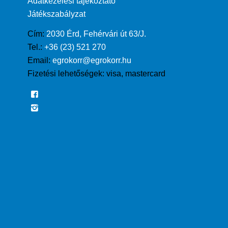
Adatkezelési tájékoztató
Játékszabályzat
Cím:
2030 Érd, Fehérvári út 63/J.
Tel.:
+36 (23) 521 270
Email:
egrokorr@egrokorr.hu
Fizetési lehetőségek:
visa, mastercard