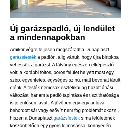
Új garázspadló, új lendület
a mindennapokban
Amikor végre teljesen megszáradt a Dunaplaszt
garázsfesték
a padlón, alig vártuk, hogy újra birtokba
vehessük a garázst. A látvány egészen elképesztő
volt: a korábbi foltos, poros felület helyett most egy
szép, egyenletes, egységes színű, matt bevonat tárult
elénk. A festék nemcsak esztétikailag hozott óriási
változást, hanem a padló tapintása és tisztíthatósága
is jelentősen javult. A jövőben egy-egy autóval
behordott sár vagy esővíz nem fog problémát okozni,
hiszen a Dunaplaszt
garázsfesték
sima felületének
köszönhetően egy gyors felmosással könnyedén