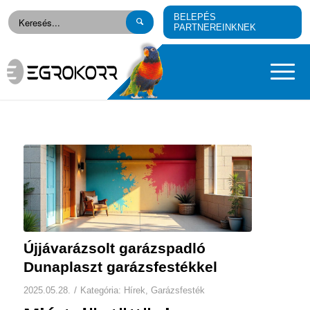
BELEPÉS
PARTNEREINKNEK
Újjávarázsolt garázspadló
Dunaplaszt garázsfestékkel
/
2025.05.28.
Kategória:
Hírek
,
Garázsfesték