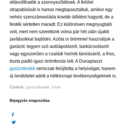
eltávolíthatók a szennyeződések. A felület
strapabírását is hamar megtapasztaltuk, amikor egy
nehéz szerszámosláda kisebb ütődést hagyott, de a
festék sértetlen maradt. Ez különösen megnyugtató
volt, mert nem szerettünk volna pár hét után újabb
javításokkal bajlódni. Azóta is örömmel használjuk a
garázst: legyen szó autóápolásról, barkácsolásról
vagy egyszerűen a családi holmik tárolásáról, a friss,
tiszta padló igazi örömforrás lett. A Dunaplaszt
garázsfesték
nemcsak felújította a helyiséget, hanem
új lendületet adott a hétköznapi tevékenységeknek is.
Címkék:
garázsfesték
,
hírek
Bejegyzés megosztása