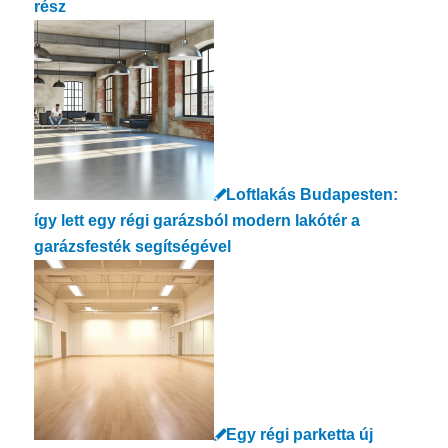
rész
Loftlakás Budapesten:
így lett egy régi garázsból modern lakótér a
garázsfesték segítségével
Egy régi parketta új