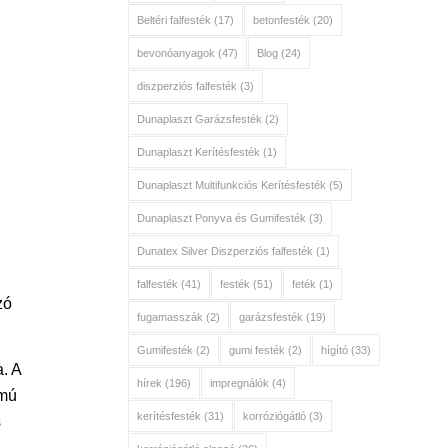
Beltéri falfesték
(17)
betonfesték
(20)
bevonóanyagok
(47)
Blog
(24)
diszperziós falfesték
(3)
Dunaplaszt Garázsfesték
(2)
Dunaplaszt Kerítésfesték
(1)
Dunaplaszt Multifunkciós Kerítésfesték
(5)
Dunaplaszt Ponyva és Gumifesték
(3)
Dunatex Silver Diszperziós falfesték
(1)
falfesték
(41)
festék
(51)
feték
(1)
zó
fugamasszák
(2)
garázsfesték
(19)
Gumifesték
(2)
gumi festék
(2)
hígító
(33)
. A
hírek
(196)
impregnálók
(4)
lmú
kerítésfesték
(31)
korróziógátló
(3)
s