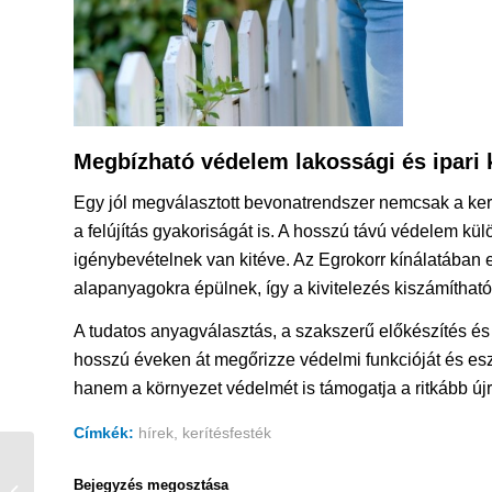
Megbízható védelem lakossági és ipari
Egy jól megválasztott bevonatrendszer nemcsak a kerít
a felújítás gyakoriságát is. A hosszú távú védelem kül
igénybevételnek van kitéve. Az Egrokorr kínálatában 
alapanyagokra épülnek, így a kivitelezés kiszámítható
A tudatos anyagválasztás, a szakszerű előkészítés és
hosszú éveken át megőrizze védelmi funkcióját és es
hanem a környezet védelmét is támogatja a ritkább újr
Címkék:
hírek
,
kerítésfesték
Garázsfesték beton
járófelületekre,
Bejegyzés megosztása