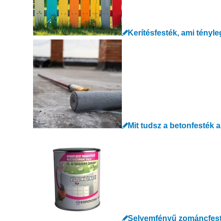
Kerítésfesték, ami tényl
Mit tudsz a betonfesték 
Selyemfényű zománcfesté