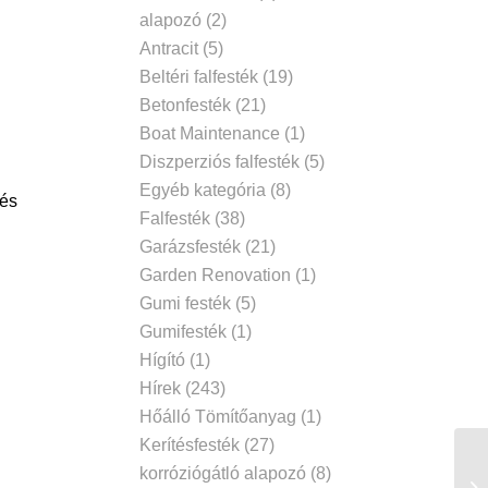
alapozó
(2)
Antracit
(5)
Beltéri falfesték
(19)
Betonfesték
(21)
Boat Maintenance
(1)
Diszperziós falfesték
(5)
Egyéb kategória
(8)
 és
Falfesték
(38)
Garázsfesték
(21)
Garden Renovation
(1)
Gumi festék
(5)
Gumifesték
(1)
Hígító
(1)
Hírek
(243)
Hőálló Tömítőanyag
(1)
Kerítésfesték
(27)
korróziógátló alapozó
(8)