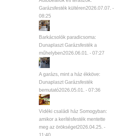
Autóbeállók és teraszok:
Garázsfesték kültéren
2026.07.07. -
08:25
?
Barkácsolók paradicsoma:
Dunaplaszt Garázsfesték a
műhelyben
2026.06.01. - 07:27
A garázs, mint a ház ékköve:
Dunaplaszt Garázsfesték
bemutató
2026.05.01. - 07:36
Vidéki családi ház Somogyban:
amikor a kerítésfesték mentette
meg az örökséget
2026.04.25. -
11:40