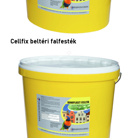
Cellfix beltéri falfesték