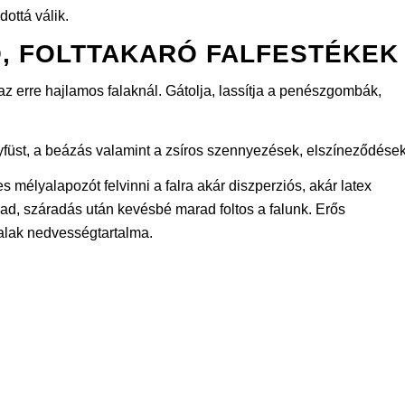
ottá válik.
, FOLTTAKARÓ FALFESTÉKEK
z erre hajlamos falaknál. Gátolja, lassítja a penészgombák,
füst, a beázás valamint a zsíros szennyezések, elszíneződések
mélyalapozót felvinni a falra akár diszperziós, akár latex
pad, száradás után kevésbé marad foltos a falunk. Erős
alak nedvességtartalma.