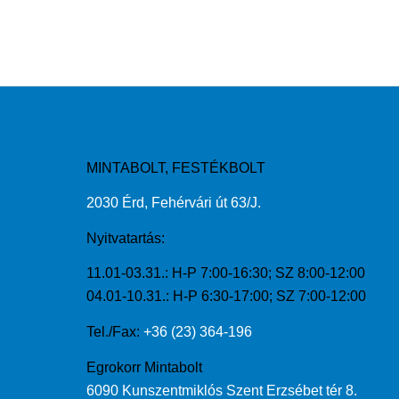
MINTABOLT, FESTÉKBOLT
2030 Érd, Fehérvári út 63/J.
Nyitvatartás:
11.01-03.31.: H-P 7:00-16:30; SZ 8:00-12:00
04.01-10.31.: H-P 6:30-17:00; SZ 7:00-12:00
Tel./Fax:
+36 (23) 364-196
Egrokorr Mintabolt
6090 Kunszentmiklós Szent Erzsébet tér 8.