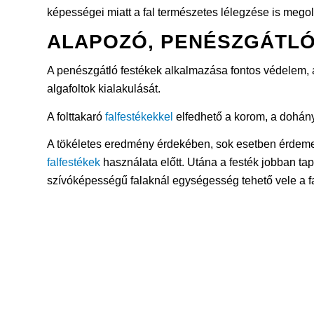
képességei miatt a fal természetes lélegzése is megold
ALAPOZÓ, PENÉSZGÁTLÓ
A penészgátló festékek alkalmazása fontos védelem, a
algafoltok kialakulását.
A folttakaró
falfestékekkel
elfedhető a korom, a dohány
A tökéletes eredmény érdekében, sok esetben érdemes 
falfestékek
használata előtt. Utána a festék jobban ta
szívóképességű falaknál egységesség tehető vele a f