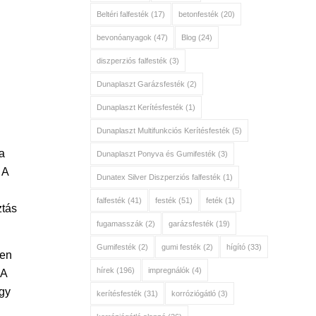
Beltéri falfesték
(17)
betonfesték
(20)
bevonóanyagok
(47)
Blog
(24)
diszperziós falfesték
(3)
Dunaplaszt Garázsfesték
(2)
Dunaplaszt Kerítésfesték
(1)
Dunaplaszt Multifunkciós Kerítésfesték
(5)
a
Dunaplaszt Ponyva és Gumifesték
(3)
 A
Dunatex Silver Diszperziós falfesték
(1)
falfesték
(41)
festék
(51)
feték
(1)
ztás
fugamasszák
(2)
garázsfesték
(19)
Gumifesték
(2)
gumi festék
(2)
hígító
(33)
ten
hírek
(196)
impregnálók
(4)
 A
egy
kerítésfesték
(31)
korróziógátló
(3)