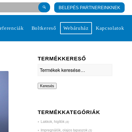
BELEPÉS PARTNEREINKNEK
eferenciák
Boltkereső
Webáruház
Kapcsolatok
TERMÉKKERESŐ
Keresés
TERMÉKKATEGÓRIÁK
Lakkok, higítók
(4)
Impregnálók, olajos tapaszok
(3)