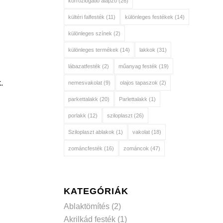
korróziógátló alapzó
(26)
kültéri falfesték
(11)
különleges festékek
(14)
különleges színek
(2)
különleges termékek
(14)
lakkok
(31)
lábazatfesték
(2)
műanyag festék
(19)
.
nemesvakolat
(9)
olajos tapaszok
(2)
parkettalakk
(20)
Parlettalakk
(1)
porlakk
(12)
sziloplaszt
(26)
Sziloplaszt ablakok
(1)
vakolat
(18)
zománcfesték
(16)
zománcok
(47)
KATEGÓRIÁK
Ablaktömítés
(2)
Akrilkád festék
(1)