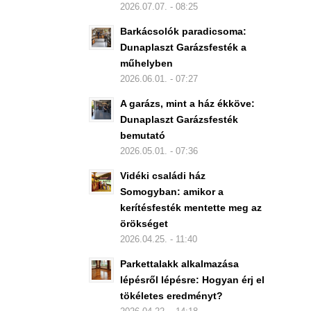
2026.07.07. - 08:25
Barkácsolók paradicsoma:
Dunaplaszt Garázsfesték a
műhelyben
2026.06.01. - 07:27
A garázs, mint a ház ékköve:
Dunaplaszt Garázsfesték
bemutató
2026.05.01. - 07:36
Vidéki családi ház
Somogyban: amikor a
kerítésfesték mentette meg az
örökséget
2026.04.25. - 11:40
Parkettalakk alkalmazása
lépésről lépésre: Hogyan érj el
tökéletes eredményt?