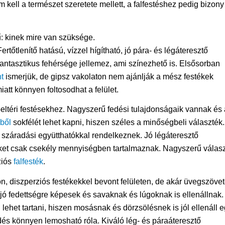
kell a természet szeretete mellett, a falfestéshez pedig bizony
ű: kinek mire van szüksége.
ertőtlenítő hatású, vízzel hígítható, jó pára- és légáteresztő
 fantasztikus fehérsége jellemez, ami színezhető is. Elsősorban
t
ismerjük, de gipsz vakolaton nem ajánlják a mész festékek
tt könnyen foltosodhat a felület.
beltéri festésekhez. Nagyszerű fedési tulajdonságaik vannak és 
kből
sokfélét lehet kapni, hiszen széles a minőségbeli választék.
száradási együtthatókkal rendelkeznek. Jó légáteresztő
ket csak csekély mennyiségben tartalmaznak. Nagyszerű válas
ziós
falfesték
.
non, diszperziós festékekkel bevont felületen, de akár üvegszöve
jó fedettségre képesek és savaknak és lúgoknak is ellenállnak.
ehet tartani, hiszen mosásnak és dörzsölésnek is jól ellenáll 
ődés könnyen lemosható róla. Kiváló lég- és páraáteresztő