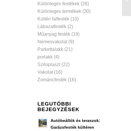
Különleges festékek
(26)
Különleges termékek
(30)
Kültéri falfesték
(10)
Lábazatfesték
(2)
Műanyag festék
(19)
Nemesvakolat
(9)
Parkettalakk
(21)
porlakk
(4)
Sziloplaszt
(22)
Vakolat
(16)
Zománcfesték
(16)
LEGUTÓBBI
BEJEGYZÉSEK
Autóbeállók és teraszok:
Garázsfesték kültéren