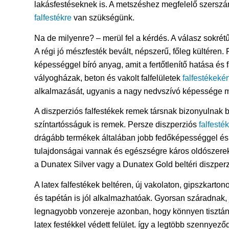
lakásfestéseknek is. A metszéshez megfelelő szerszám 
falfestékre
van szükségünk.
Na de milyenre? – merül fel a kérdés. A válasz sokrét
A régi jó mészfesték bevált, népszerű, főleg kültéren. F
képességgel bíró anyag, amit a fertőtlenítő hatása és
vályogházak, beton és vakolt falfelületek
falfestékekén
alkalmazását, ugyanis a nagy nedvszívó képessége mia
A diszperziós falfestékek remek társnak bizonyulnak 
színtartósságuk is remek. Persze diszperziós
falfesté
drágább termékek általában jobb fedőképességgel és 
tulajdonságai vannak és egészségre káros oldószere
a Dunatex Silver vagy a Dunatex Gold beltéri diszper
A latex falfestékek beltéren, új vakolaton, gipszkarto
és tapétán is jól alkalmazhatóak. Gyorsan száradnak, 
legnagyobb vonzereje azonban, hogy könnyen tisztán l
latex festékkel védett felület. így a legtöbb szennyez