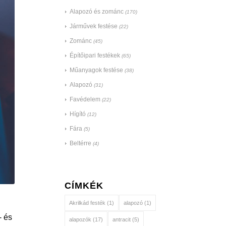
Alapozó és zománc
(170)
Járművek festése
(22)
Zománc
(45)
Építőipari festékek
(65)
Műanyagok festése
(38)
Alapozó
(31)
Favédelem
(22)
Hígító
(12)
Fára
(5)
Beltérre
(4)
CÍMKÉK
Akrilkád festék
(1)
alapozó
(1)
- és
alapozók
(17)
antracit
(5)