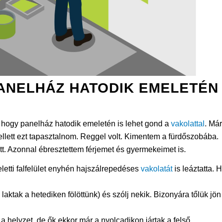
ANELHÁZ HATODIK EMELETÉN
ogy panelház hatodik emeletén is lehet gond a
vakolattal
. Már
ellett ezt tapasztalnom. Reggel volt. Kimentem a fürdőszobába.
t. Azonnal ébresztettem férjemet és gyermekeimet is.
letti falfelület enyhén hajszálrepedéses
vakolatát
is leáztatta. 
laktak a hetediken fölöttünk) és szólj nekik. Bizonyára tőlük jön
 helyzet, de ők ekkor már a nyolcadikon jártak a felső