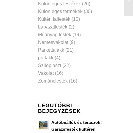
Különleges festékek
(26)
Különleges termékek
(30)
Kültéri falfesték
(10)
Lábazatfesték
(2)
Műanyag festék
(19)
Nemesvakolat
(9)
Parkettalakk
(21)
porlakk
(4)
Sziloplaszt
(22)
Vakolat
(16)
Zománcfesték
(16)
LEGUTÓBBI
BEJEGYZÉSEK
Autóbeállók és teraszok:
Garázsfesték kültéren