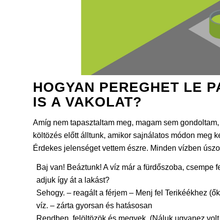
HOGYAN PEREGHET LE P
IS A VAKOLAT?
Amíg nem tapasztaltam meg, magam sem gondoltam, h
költözés előtt álltunk, amikor sajnálatos módon meg k
Érdekes jelenséget vettem észre. Minden vízben úszot
Baj van! Beáztunk! A víz már a fürdőszoba, csempe fe
adjuk így át a lakást?
Sehogy. – reagált a férjem – Menj fel Terikéékhez (ők 
víz. – zárta gyorsan és hatásosan
Rendben, felöltözök és megyek. (Náluk ugyanez volt a