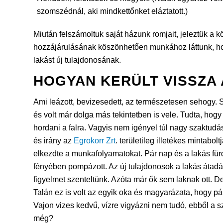
szomszédnál, aki mindkettőnket eláztatott.)
Miután felszámoltuk saját házunk romjait, jeleztük a 
hozzájárulásának köszönhetően munkához láttunk, ho
lakást új tulajdonosának.
HOGYAN KERÜLT VISSZA 
Ami leázott, bevizesedett, az természetesen sehogy. 
és volt már dolga más tekintetben is vele. Tudta, hog
hordani a falra. Vagyis nem igényel túl nagy szaktudást
és irány az
Egrokorr Zrt
. területileg illetékes mintab
elkezdte a munkafolyamatokat. Pár nap és a lakás für
fényében pompázott. Az új tulajdonosok a lakás átad
figyelmet szenteltünk. Azóta már ők sem laknak ott. D
Talán ez is volt az egyik oka és magyarázata, hogy pár
Vajon vizes kedvű, vízre vigyázni nem tudó, ebből a sz
még?