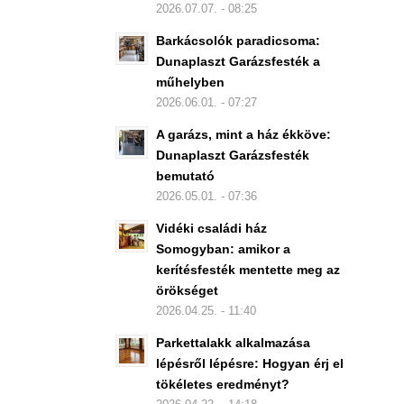
2026.07.07. - 08:25
Barkácsolók paradicsoma:
Dunaplaszt Garázsfesték a
műhelyben
2026.06.01. - 07:27
A garázs, mint a ház ékköve:
Dunaplaszt Garázsfesték
bemutató
2026.05.01. - 07:36
Vidéki családi ház
Somogyban: amikor a
kerítésfesték mentette meg az
örökséget
2026.04.25. - 11:40
Parkettalakk alkalmazása
lépésről lépésre: Hogyan érj el
tökéletes eredményt?