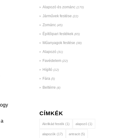
Alapozó és zománc
(170)
Járművek festése
(22)
Zománc
(45)
Építőipari festékek
(65)
Műanyagok festése
(38)
Alapozó
(31)
Favédelem
(22)
Hígító
(12)
Fára
(5)
Beltérre
(4)
Hogy
CÍMKÉK
 a
Akrilkád festék
(1)
alapozó
(1)
alapozók
(17)
antracit
(5)