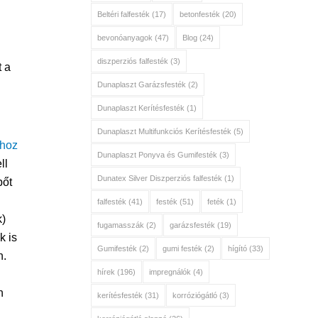
Beltéri falfesték
(17)
betonfesték
(20)
bevonóanyagok
(47)
Blog
(24)
diszperziós falfesték
(3)
 a
Dunaplaszt Garázsfesték
(2)
Dunaplaszt Kerítésfesték
(1)
Dunaplaszt Multifunkciós Kerítésfesték
(5)
thoz
Dunaplaszt Ponyva és Gumifesték
(3)
ll
Dunatex Silver Diszperziós falfesték
(1)
pőt
falfesték
(41)
festék
(51)
feték
(1)
k)
fugamasszák
(2)
garázsfesték
(19)
k is
Gumifesték
(2)
gumi festék
(2)
hígító
(33)
n.
hírek
(196)
impregnálók
(4)
n
kerítésfesték
(31)
korróziógátló
(3)