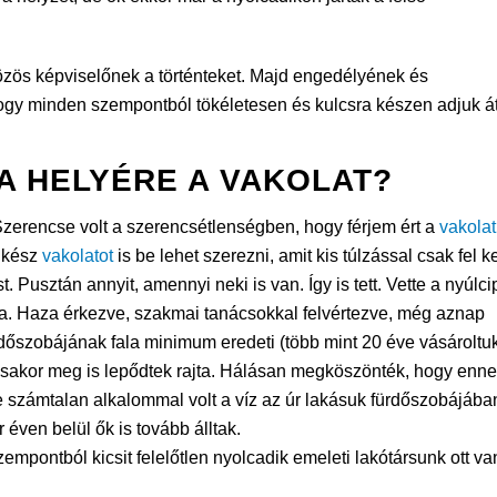
közös képviselőnek a történteket. Majd engedélyének és
gy minden szempontból tökéletesen és kulcsra készen adjuk át
A HELYÉRE A VAKOLAT?
Szerencse volt a szerencsétlenségben, hogy férjem ért a
vakola
y kész
vakolatot
is be lehet szerezni, amit kis túlzással csak fel ke
. Pusztán annyit, amennyi neki is van. Így is tett. Vette a nyúlci
oltja. Haza érkezve, szakmai tanácsokkal felvértezve, még aznap
dőszobájának fala minimum eredeti (több mint 20 éve vásároltu
ásakor meg is lepődtek rajta. Hálásan megköszönték, hogy enne
e számtalan alkalommal volt a víz az úr lakásuk fürdőszobájába
 éven belül ők is tovább álltak.
empontból kicsit felelőtlen nyolcadik emeleti lakótársunk ott va