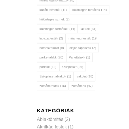
korróziógátló alapzó
(26)
kültéri falfesték
(11)
különleges festékek
(14)
különleges színek
(2)
különleges termékek
(14)
lakkok
(31)
lábazatfesték
(2)
műanyag festék
(19)
nemesvakolat
(9)
olajos tapaszok
(2)
parkettalakk
(20)
Parlettalakk
(1)
porlakk
(12)
sziloplaszt
(26)
Sziloplaszt ablakok
(1)
vakolat
(18)
zománcfesték
(16)
zománcok
(47)
KATEGÓRIÁK
Ablaktömítés
(2)
Akrilkád festék
(1)