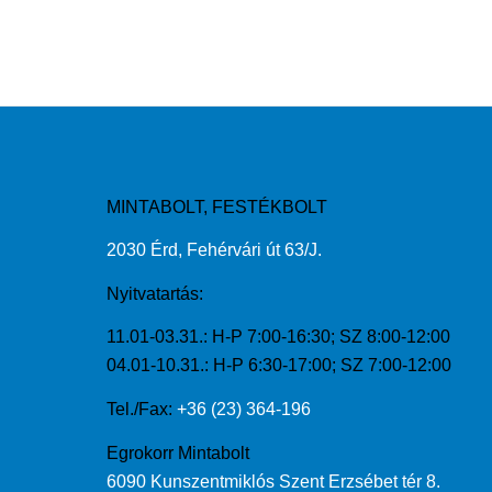
MINTABOLT, FESTÉKBOLT
2030 Érd, Fehérvári út 63/J.
Nyitvatartás:
11.01-03.31.: H-P 7:00-16:30; SZ 8:00-12:00
04.01-10.31.: H-P 6:30-17:00; SZ 7:00-12:00
Tel./Fax:
+36 (23) 364-196
Egrokorr Mintabolt
6090 Kunszentmiklós Szent Erzsébet tér 8.