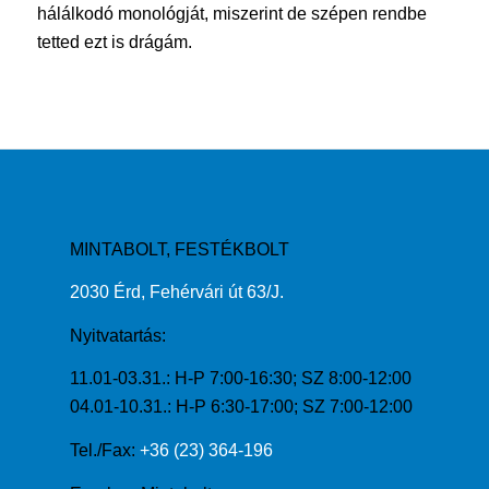
hálálkodó monológját, miszerint de szépen rendbe
tetted ezt is drágám.
MINTABOLT, FESTÉKBOLT
2030 Érd, Fehérvári út 63/J.
Nyitvatartás:
11.01-03.31.: H-P 7:00-16:30; SZ 8:00-12:00
04.01-10.31.: H-P 6:30-17:00; SZ 7:00-12:00
Tel./Fax:
+36 (23) 364-196