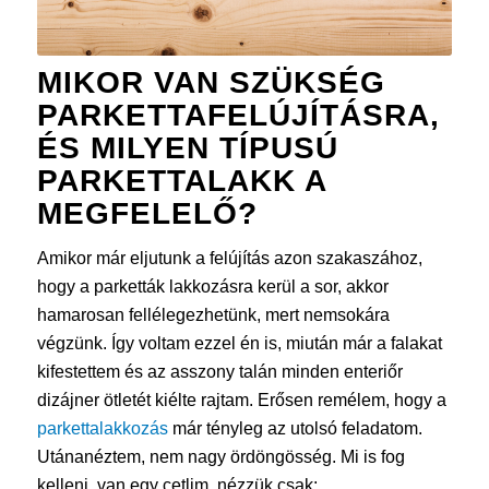
MIKOR VAN SZÜKSÉG
PARKETTAFELÚJÍTÁSRA,
ÉS MILYEN TÍPUSÚ
PARKETTALAKK A
MEGFELELŐ?
Amikor már eljutunk a felújítás azon szakaszához,
hogy a parketták lakkozásra kerül a sor, akkor
hamarosan fellélegezhetünk, mert nemsokára
végzünk. Így voltam ezzel én is, miután már a falakat
kifestettem és az asszony talán minden enteriőr
dizájner ötletét kiélte rajtam. Erősen remélem, hogy a
parkettalakkozás
már tényleg az utolsó feladatom.
Utánanéztem, nem nagy ördöngösség. Mi is fog
kelleni, van egy cetlim, nézzük csak: