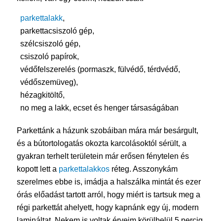
parkettalakk
,
parkettacsiszoló gép,
szélcsiszoló gép,
csiszoló papírok,
védőfelszerelés (pormaszk, fülvédő, térdvédő,
védőszemüveg),
hézagkitöltő,
no meg a lakk, ecset és henger társaságában
Parkettánk a házunk szobáiban mára már besárgult,
és a bútortologatás okozta karcolásoktól sérült, a
gyakran terhelt területein már erősen fénytelen és
kopott lett a
parkettalakkos
réteg. Asszonykám
szerelmes ebbe is, imádja a halszálka mintát és ezer
órás előadást tartott arról, hogy miért is tartsuk meg a
régi parkettát ahelyett, hogy kapnánk egy új, modern
lamináltat. Nekem is voltak érveim körülbelül 5 percig