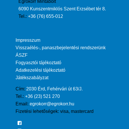
Egrokorr Mintabolt
6090 Kunszentmiklós Szent Erzsébet tér 8.
Tel.:
+36 (76) 655-012
Impresszum
Visszaélés-, panaszbejelentési rendszerünk
ÁSZF
Fogyasztói tájékoztató
Adatkezelési tájékoztató
Játékszabályzat
Cím:
2030 Érd, Fehérvári út 63/J.
Tel.:
+36 (23) 521 270
Email:
egrokorr@egrokorr.hu
Fizetési lehetőségek:
visa, mastercard