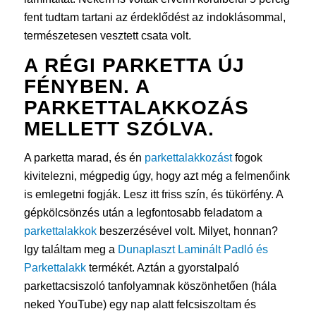
fent tudtam tartani az érdeklődést az indoklásommal,
természetesen vesztett csata volt.
A RÉGI PARKETTA ÚJ
FÉNYBEN. A
PARKETTALAKKOZÁS
MELLETT SZÓLVA.
A parketta marad, és én
parkettalakkozást
fogok
kivitelezni, mégpedig úgy, hogy azt még a felmenőink
is emlegetni fogják. Lesz itt friss szín, és tükörfény. A
gépkölcsönzés után a legfontosabb feladatom a
parkettalakkok
beszerzésével volt. Milyet, honnan?
Igy találtam meg a
Dunaplaszt Laminált Padló és
Parkettalakk
termékét. Aztán a gyorstalpaló
parkettacsiszoló tanfolyamnak köszönhetően (hála
neked YouTube) egy nap alatt felcsiszoltam és