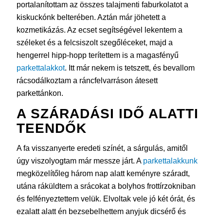
portalanítottam az összes talajmenti faburkolatot a
kiskuckónk belterében. Aztán már jöhetett a
kozmetikázás. Az ecset segítségével lekentem a
széleket és a felcsiszolt szegőléceket, majd a
hengerrel hipp-hopp terítettem is a magasfényű
parkettalakkot
. Itt már nekem is tetszett, és bevallom
rácsodálkoztam a ráncfelvarráson átesett
parkettánkon.
A SZÁRADÁSI IDŐ ALATTI
TEENDŐK
A fa visszanyerte eredeti színét, a sárgulás, amitől
úgy viszolyogtam már messze járt. A
parkettalakkunk
megközelítőleg három nap alatt keményre száradt,
utána ráküldtem a srácokat a bolyhos frottírzokniban
és felfényeztettem velük. Elvoltak vele jó két órát, és
ezalatt alatt én bezsebelhettem anyjuk dicsérő és