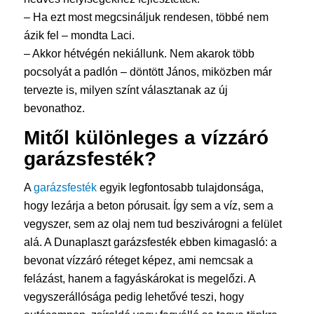
– Ha ezt most megcsináljuk rendesen, többé nem
ázik fel – mondta Laci.
– Akkor hétvégén nekiállunk. Nem akarok több
pocsolyát a padlón – döntött János, miközben már
tervezte is, milyen színt választanak az új
bevonathoz.
Mitől különleges a vízzáró
garázsfesték
?
A
garázsfesték
egyik legfontosabb tulajdonsága,
hogy lezárja a beton pórusait. Így sem a víz, sem a
vegyszer, sem az olaj nem tud beszivárogni a felület
alá. A Dunaplaszt garázsfesték ebben kimagasló: a
bevonat vízzáró réteget képez, ami nemcsak a
felázást, hanem a fagyáskárokat is megelőzi. A
vegyszerállósága pedig lehetővé teszi, hogy