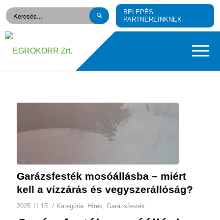
BELEPÉS
PARTNEREINKNEK
Garázsfesték mosóállásba – miért
kell a vízzárás és vegyszerállóság?
/
2025.11.15.
Kategória:
Hírek
,
Garázsfesték