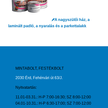
A nagyszülői ház, a
laminált padló, a nyaralás és a parkettalakk
MINTABOLT, FESTÉKBOLT
2030 Érd, Fehérvári út 63/J.
Nyitvatartás:
11.01-03.31.: H-P 7:00-16:30; SZ 8:00-12:00
04.01-10.31.: H-P 6:30-17:00; SZ 7:00-12:00