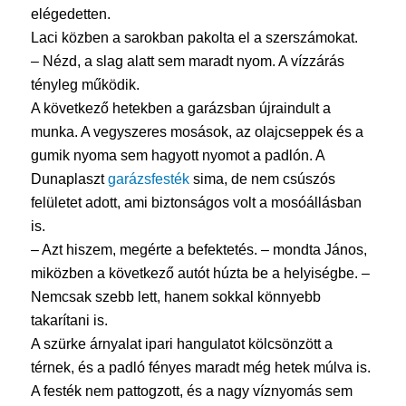
elégedetten.
Laci közben a sarokban pakolta el a szerszámokat.
– Nézd, a slag alatt sem maradt nyom. A vízzárás
tényleg működik.
A következő hetekben a garázsban újraindult a
munka. A vegyszeres mosások, az olajcseppek és a
gumik nyoma sem hagyott nyomot a padlón. A
Dunaplaszt
garázsfesték
sima, de nem csúszós
felületet adott, ami biztonságos volt a mosóállásban
is.
– Azt hiszem, megérte a befektetés. – mondta János,
miközben a következő autót húzta be a helyiségbe. –
Nemcsak szebb lett, hanem sokkal könnyebb
takarítani is.
A szürke árnyalat ipari hangulatot kölcsönzött a
térnek, és a padló fényes maradt még hetek múlva is.
A festék nem pattogzott, és a nagy víznyomás sem