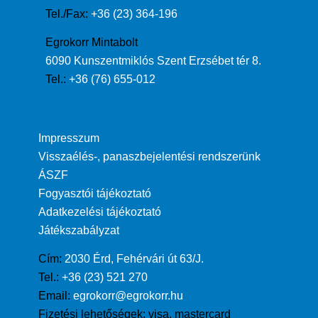
Tel./Fax:
+36 (23) 364-196
Egrokorr Mintabolt
6090 Kunszentmiklós Szent Erzsébet tér 8.
Tel.:
+36 (76) 655-012
Impresszum
Visszaélés-, panaszbejelentési rendszerünk
ÁSZF
Fogyasztói tájékoztató
Adatkezelési tájékoztató
Játékszabályzat
Cím:
2030 Érd, Fehérvári út 63/J.
Tel.:
+36 (23) 521 270
Email:
egrokorr@egrokorr.hu
Fizetési lehetőségek:
visa, mastercard