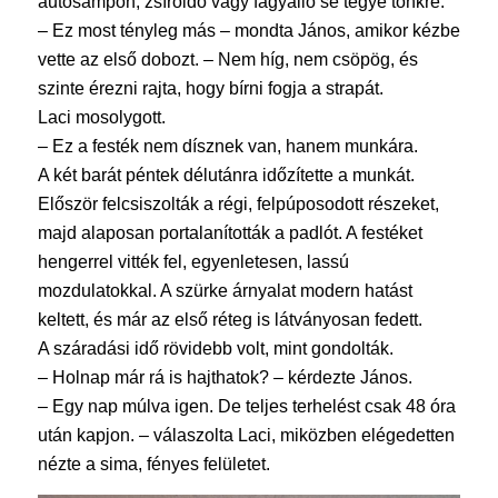
autósampon, zsíroldó vagy fagyálló se tegye tönkre.
– Ez most tényleg más – mondta János, amikor kézbe
vette az első dobozt. – Nem híg, nem csöpög, és
szinte érezni rajta, hogy bírni fogja a strapát.
Laci mosolygott.
– Ez a festék nem dísznek van, hanem munkára.
A két barát péntek délutánra időzítette a munkát.
Először felcsiszolták a régi, felpúposodott részeket,
majd alaposan portalanították a padlót. A festéket
hengerrel vitték fel, egyenletesen, lassú
mozdulatokkal. A szürke árnyalat modern hatást
keltett, és már az első réteg is látványosan fedett.
A száradási idő rövidebb volt, mint gondolták.
– Holnap már rá is hajthatok? – kérdezte János.
– Egy nap múlva igen. De teljes terhelést csak 48 óra
után kapjon. – válaszolta Laci, miközben elégedetten
nézte a sima, fényes felületet.