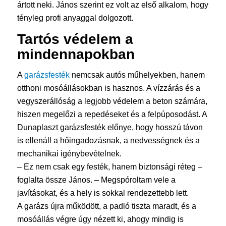
ártott neki. János szerint ez volt az első alkalom, hogy
tényleg profi anyaggal dolgozott.
Tartós védelem a
mindennapokban
A
garázsfesték
nemcsak autós műhelyekben, hanem
otthoni mosóállásokban is hasznos. A vízzárás és a
vegyszerállóság a legjobb védelem a beton számára,
hiszen megelőzi a repedéseket és a felpúposodást. A
Dunaplaszt garázsfesték előnye, hogy hosszú távon
is ellenáll a hőingadozásnak, a nedvességnek és a
mechanikai igénybevételnek.
– Ez nem csak egy festék, hanem biztonsági réteg –
foglalta össze János. – Megspóroltam vele a
javításokat, és a hely is sokkal rendezettebb lett.
A garázs újra működött, a padló tiszta maradt, és a
mosóállás végre úgy nézett ki, ahogy mindig is