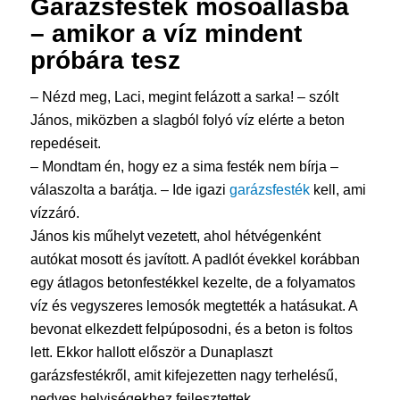
Garázsfesték
mosóállásba
– amikor a víz mindent
próbára tesz
– Nézd meg, Laci, megint felázott a sarka! – szólt
János, miközben a slagból folyó víz elérte a beton
repedéseit.
– Mondtam én, hogy ez a sima festék nem bírja –
válaszolta a barátja. – Ide igazi
garázsfesték
kell, ami
vízzáró.
János kis műhelyt vezetett, ahol hétvégenként
autókat mosott és javított. A padlót évekkel korábban
egy átlagos betonfestékkel kezelte, de a folyamatos
víz és vegyszeres lemosók megtették a hatásukat. A
bevonat elkezdett felpúposodni, és a beton is foltos
lett. Ekkor hallott először a Dunaplaszt
garázsfestékről, amit kifejezetten nagy terhelésű,
nedves helyiségekhez fejlesztettek.