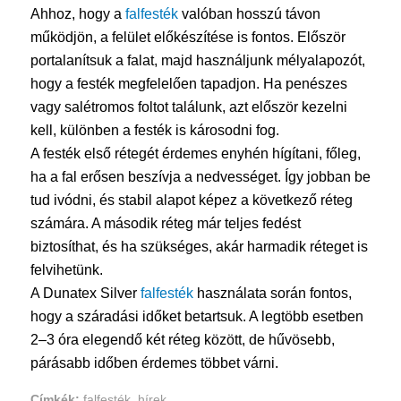
Ahhoz, hogy a
falfesték
valóban hosszú távon
működjön, a felület előkészítése is fontos. Először
portalanítsuk a falat, majd használjunk mélyalapozót,
hogy a festék megfelelően tapadjon. Ha penészes
vagy salétromos foltot találunk, azt először kezelni
kell, különben a festék is károsodni fog.
A festék első rétegét érdemes enyhén hígítani, főleg,
ha a fal erősen beszívja a nedvességet. Így jobban be
tud ivódni, és stabil alapot képez a következő réteg
számára. A második réteg már teljes fedést
biztosíthat, és ha szükséges, akár harmadik réteget is
felvihetünk.
A Dunatex Silver
falfesték
használata során fontos,
hogy a száradási időket betartsuk. A legtöbb esetben
2–3 óra elegendő két réteg között, de hűvösebb,
párásabb időben érdemes többet várni.
Címkék:
falfesték
,
hírek