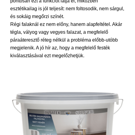
pontosan ezt a funkciót látja el, miközben
esztétikailag is jól teljesít: nem foltosodik, nem sárgul,
és sokáig megőrzi színét.
Régi falaknál ez nem előny, hanem alapfeltétel. Akár
tégla, vályog vagy vegyes falazat, a megfelelő
páraáteresztő réteg nélkül a probléma előbb-utóbb
megjelenik. A jó hír az, hogy a megfelelő festék
kiválasztásával ezt megelőzhetjük.