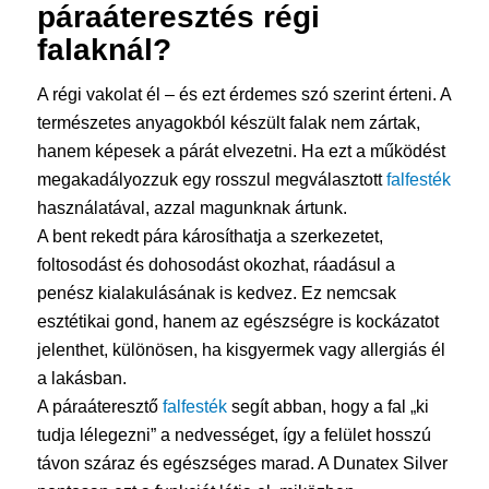
páraáteresztés régi
falaknál?
A régi vakolat él – és ezt érdemes szó szerint érteni. A
természetes anyagokból készült falak nem zártak,
hanem képesek a párát elvezetni. Ha ezt a működést
megakadályozzuk egy rosszul megválasztott
falfesték
használatával, azzal magunknak ártunk.
A bent rekedt pára károsíthatja a szerkezetet,
foltosodást és dohosodást okozhat, ráadásul a
penész kialakulásának is kedvez. Ez nemcsak
esztétikai gond, hanem az egészségre is kockázatot
jelenthet, különösen, ha kisgyermek vagy allergiás él
a lakásban.
A páraáteresztő
falfesték
segít abban, hogy a fal „ki
tudja lélegezni” a nedvességet, így a felület hosszú
távon száraz és egészséges marad. A Dunatex Silver