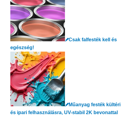
Csak falfesték kell és
egészség!
Műanyag festék kültéri
és ipari felhasználásra, UV-stabil 2K bevonattal