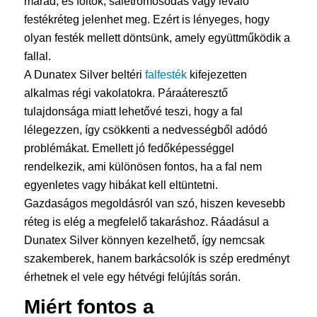
marad, és foltok, salétromosodás vagy leváló
festékréteg jelenhet meg. Ezért is lényeges, hogy
olyan festék mellett döntsünk, amely együttműködik a
fallal.
A Dunatex Silver beltéri
falfesték
kifejezetten
alkalmas régi vakolatokra. Páraáteresztő
tulajdonsága miatt lehetővé teszi, hogy a fal
lélegezzen, így csökkenti a nedvességből adódó
problémákat. Emellett jó fedőképességgel
rendelkezik, ami különösen fontos, ha a fal nem
egyenletes vagy hibákat kell eltüntetni.
Gazdaságos megoldásról van szó, hiszen kevesebb
réteg is elég a megfelelő takaráshoz. Ráadásul a
Dunatex Silver könnyen kezelhető, így nemcsak
szakemberek, hanem barkácsolók is szép eredményt
érhetnek el vele egy hétvégi felújítás során.
Miért fontos a