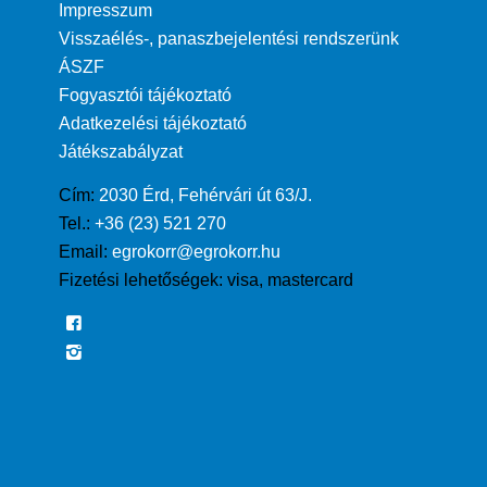
Impresszum
Visszaélés-, panaszbejelentési rendszerünk
ÁSZF
Fogyasztói tájékoztató
Adatkezelési tájékoztató
Játékszabályzat
Cím:
2030 Érd, Fehérvári út 63/J.
Tel.:
+36 (23) 521 270
Email:
egrokorr@egrokorr.hu
Fizetési lehetőségek:
visa, mastercard