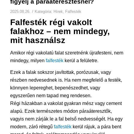
figyelj a páraáteresztésnél?
/
2025.08.26.
Kategória:
Hírek
,
Falfesték
Falfesték
régi vakolt
falakhoz – nem mindegy,
mit használsz
Amikor régi vakolatú falat szeretnénk újrafesteni, nem
mindegy, milyen
falfesték
kerül a felületre.
Ezek a falak sokszor javítottak, porózusak, vagy
részben nedvesednek is. Ha nem megfelelő a festék,
könnyen lepereghet, bepenészedhet, vagy
egyszerűen nem tapad meg rendesen.
Régi házakban a vakolat gyakran mész vagy cement
alapú. Ezek természetes módon páraáteresztők,
vagyis nem zárják le a fal belső nedvességét. Ha egy
modern, záró rétegű
falfesték
kerül rájuk, a pára bent