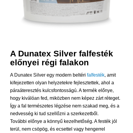
A Dunatex Silver
falfesték
előnyei régi falakon
A Dunatex Silver egy modern beltéri
falfesték
, amit
kifejezetten olyan helyzetekre fejlesztettek, ahol a
páraáteresztés kulcsfontosságú. A termék előnye,
hogy kiválóan fed, miközben nem képez zárt réteget.
Így a fal természetes légzése nem szakad meg, és a
nedvesség ki tud szellőzni a szerkezetből.
További előnye a könnyű kezelhetőség. A festék jól
terül, nem csöpög, és ecsettel vagy hengerrel