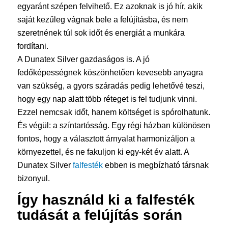
egyaránt szépen felvihető. Ez azoknak is jó hír, akik
saját kezűleg vágnak bele a felújításba, és nem
szeretnének túl sok időt és energiát a munkára
fordítani.
A Dunatex Silver gazdaságos is. A jó
fedőképességnek köszönhetően kevesebb anyagra
van szükség, a gyors száradás pedig lehetővé teszi,
hogy egy nap alatt több réteget is fel tudjunk vinni.
Ezzel nemcsak időt, hanem költséget is spórolhatunk.
És végül: a színtartósság. Egy régi házban különösen
fontos, hogy a választott árnyalat harmonizáljon a
környezettel, és ne fakuljon ki egy-két év alatt. A
Dunatex Silver
falfesték
ebben is megbízható társnak
bizonyul.
Így használd ki a
falfesték
tudását a felújítás során