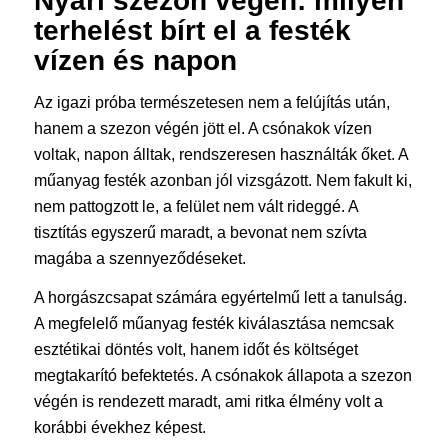
Nyári szezon végén: milyen
terhelést bírt el a festék
vízen és napon
Az igazi próba természetesen nem a felújítás után,
hanem a szezon végén jött el. A csónakok vízen
voltak, napon álltak, rendszeresen használták őket. A
műanyag festék azonban jól vizsgázott. Nem fakult ki,
nem pattogzott le, a felület nem vált rideggé. A
tisztítás egyszerű maradt, a bevonat nem szívta
magába a szennyeződéseket.
A horgászcsapat számára egyértelmű lett a tanulság.
A megfelelő műanyag festék kiválasztása nemcsak
esztétikai döntés volt, hanem időt és költséget
megtakarító befektetés. A csónakok állapota a szezon
végén is rendezett maradt, ami ritka élmény volt a
korábbi évekhez képest.