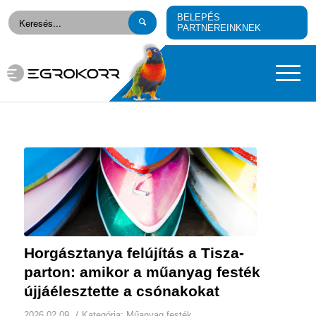
BELEPÉS
PARTNEREINKNEK
Horgásztanya felújítás a Tisza-
parton: amikor a műanyag festék
újjáélesztette a csónakokat
/
2026.02.09.
Kategória:
Műanyag festék