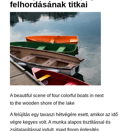
felhordásának titkai
A beautiful scene of four colorful boats in next
to the wooden shore of the lake
A felújítás egy tavaszi hétvégére esett, amikor az idő
végre kegyes volt. A munka alapos tisztítással és
zsírtalanítással indult, majd finom érdesítés