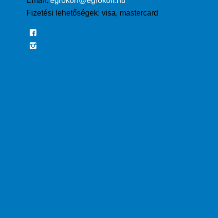
Email:
egrokorr@egrokorr.hu
Fizetési lehetőségek:
visa, mastercard