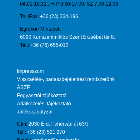
04.01-10.31.: H-P 6:30-17:00; SZ 7:00-12:00
Tel./Fax:
+36 (23) 364-196
Egrokorr Mintabolt
6090 Kunszentmiklós Szent Erzsébet tér 8.
Tel.:
+36 (76) 655-012
Impresszum
Visszaélés-, panaszbejelentési rendszerünk
ÁSZF
Fogyasztói tájékoztató
Adatkezelési tájékoztató
Játékszabályzat
Cím:
2030 Érd, Fehérvári út 63/J.
Tel.:
+36 (23) 521 270