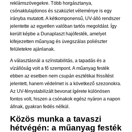
reklámszövegekre. Több horgásztanya,
csónaktulajdonos és szaküzlet véleménye is egy
irányba mutatott. A kétkomponensű, UV-álló rendszer
jelentette az egyetlen valóban tartós megoldást. Így
került képbe a Dunaplaszt hajófesték, amelyet
kifejezetten műanyag és üvegszálas poliészter
felületekre ajánlanak.
A választásnál a színstabilitás, a tapadás és a
vízállóság volt a fő szempont. A műanyag festék
ebben az esetben nem csupán esztétikai frissítést
jelentett, hanem védelmet is a következő szezonokra.
Az UV-fénystabilizált bevonat ígérete különösen
fontos volt, hiszen a csónakok egész nyáron a napon
állnak, gyakran fedés nélkül.
Közös munka a tavaszi
hétvégén: a műanyag festék