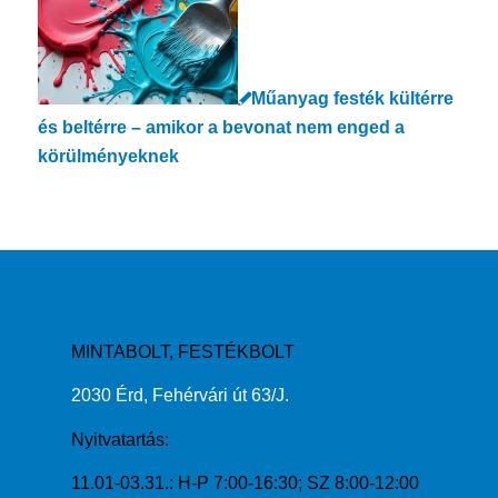
Műanyag festék kültérre
és beltérre – amikor a bevonat nem enged a
körülményeknek
MINTABOLT, FESTÉKBOLT
2030 Érd, Fehérvári út 63/J.
Nyitvatartás:
11.01-03.31.: H-P 7:00-16:30; SZ 8:00-12:00