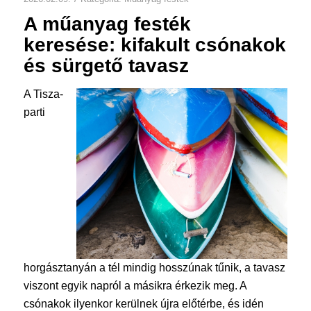
A műanyag festék
keresése: kifakult csónakok
és sürgető tavasz
A Tisza-
parti
horgásztanyán a tél mindig hosszúnak tűnik, a tavasz
viszont egyik napról a másikra érkezik meg. A
csónakok ilyenkor kerülnek újra előtérbe, és idén