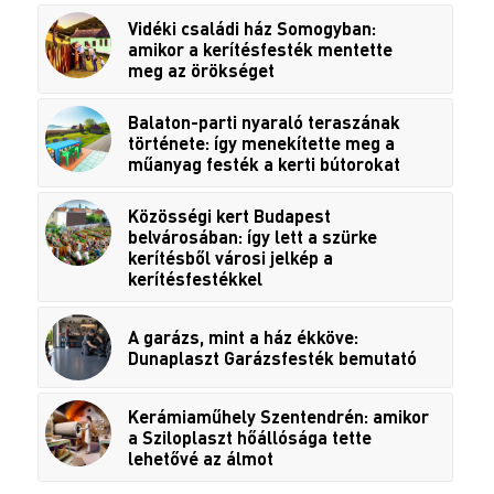
Vidéki családi ház Somogyban:
amikor a kerítésfesték mentette
meg az örökséget
Balaton-parti nyaraló teraszának
története: így menekítette meg a
műanyag festék a kerti bútorokat
Közösségi kert Budapest
belvárosában: így lett a szürke
kerítésből városi jelkép a
kerítésfestékkel
A garázs, mint a ház ékköve:
Dunaplaszt Garázsfesték bemutató
Kerámiaműhely Szentendrén: amikor
a Sziloplaszt hőállósága tette
lehetővé az álmot