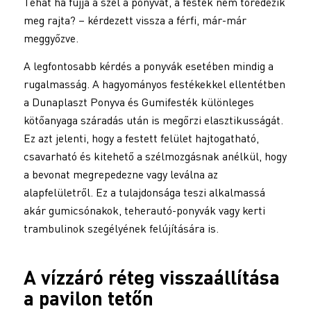
Tehát ha fújja a szél a ponyvát, a festék nem töredezik
meg rajta? – kérdezett vissza a férfi, már-már
meggyőzve.
A legfontosabb kérdés a ponyvák esetében mindig a
rugalmasság. A hagyományos festékekkel ellentétben
a Dunaplaszt Ponyva és Gumifesték különleges
kötőanyaga száradás után is megőrzi elasztikusságát.
Ez azt jelenti, hogy a festett felület hajtogatható,
csavarható és kitehető a szélmozgásnak anélkül, hogy
a bevonat megrepedezne vagy leválna az
alapfelületről. Ez a tulajdonsága teszi alkalmassá
akár gumicsónakok, teherautó-ponyvák vagy kerti
trambulinok szegélyének felújítására is.
A vízzáró réteg visszaállítása
a pavilon tetőn