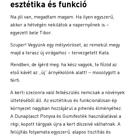
esztétika és funkció
Na jól van, megadtam magam. Ha ilyen egyszerű,
akkor a hétvégén nekilátok a napernyőnek is –
egyezett bele Tibor.
Szuper! Vegyünk egy mélyvöröset, az remekül megy
majd a terasz új virágaihoz – tervezgetett Kata.
Rendben, de ígérd meg: ha kész vagyok, te főzöd az
első kávét az „új” árnyékolónk alatt! – mosolygott a
férfi.
A kerti szezonra való felkészülés nemcsak a növények
ültetéséből áll. Az esztétikus és funkcionálisan ép
környezet nagyban hozzájárul a pihenés élményéhez.
A Dunaplaszt Ponyva és Gumifesték használatával a
régi, kopott tárgyak újra a kert díszeivé válhatnak. A
felújítás folyamata egyszerű: alapos tisztítás és