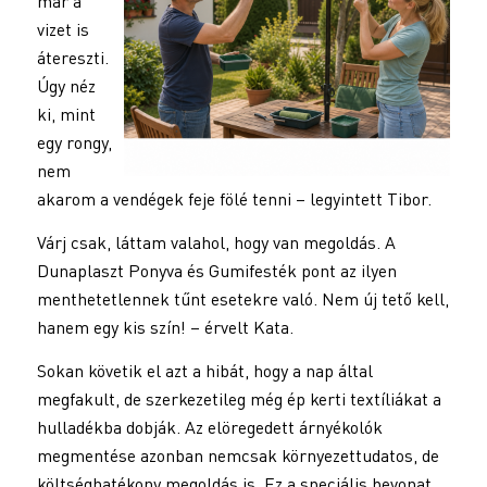
már a
vizet is
átereszti.
Úgy néz
ki, mint
egy rongy,
nem
akarom a vendégek feje fölé tenni – legyintett Tibor.
Várj csak, láttam valahol, hogy van megoldás. A
Dunaplaszt Ponyva és Gumifesték pont az ilyen
menthetetlennek tűnt esetekre való. Nem új tető kell,
hanem egy kis szín! – érvelt Kata.
Sokan követik el azt a hibát, hogy a nap által
megfakult, de szerkezetileg még ép kerti textíliákat a
hulladékba dobják. Az elöregedett árnyékolók
megmentése azonban nemcsak környezettudatos, de
költséghatékony megoldás is. Ez a speciális bevonat