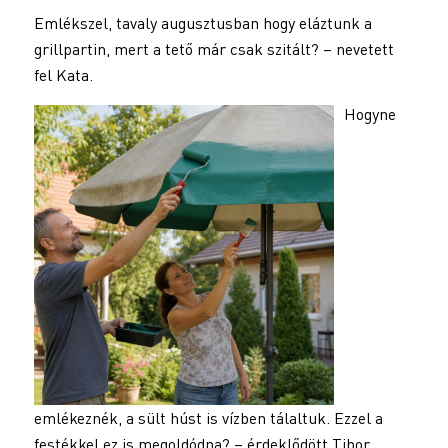
Emlékszel, tavaly augusztusban hogy eláztunk a
grillpartin, mert a tető már csak szitált? – nevetett
fel Kata.
Hogyne
emlékeznék, a sült húst is vízben tálaltuk. Ezzel a
festékkel ez is megoldódna? – érdeklődött Tibor.