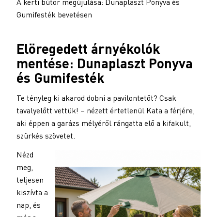
A kerti bútor megújulása: Dunaplaszt Ponyva és
Gumifesték bevetésen
Elöregedett árnyékolók
mentése: Dunaplaszt Ponyva
és Gumifesték
Te tényleg ki akarod dobni a pavilontetőt? Csak
tavalyelőtt vettük! – nézett értetlenül Kata a férjére,
aki éppen a garázs mélyéről rángatta elő a kifakult,
szürkés szövetet.
Nézd
meg,
teljesen
kiszívta a
nap, és