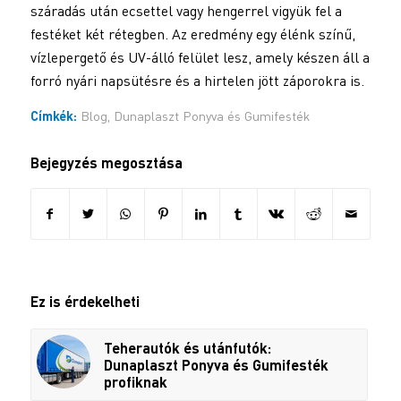
száradás után ecsettel vagy hengerrel vigyük fel a
festéket két rétegben. Az eredmény egy élénk színű,
vízlepergető és UV-álló felület lesz, amely készen áll a
forró nyári napsütésre és a hirtelen jött záporokra is.
Címkék:
Blog
,
Dunaplaszt Ponyva és Gumifesték
Bejegyzés megosztása
Ez is érdekelheti
Teherautók és utánfutók:
Dunaplaszt Ponyva és Gumifesték
profiknak