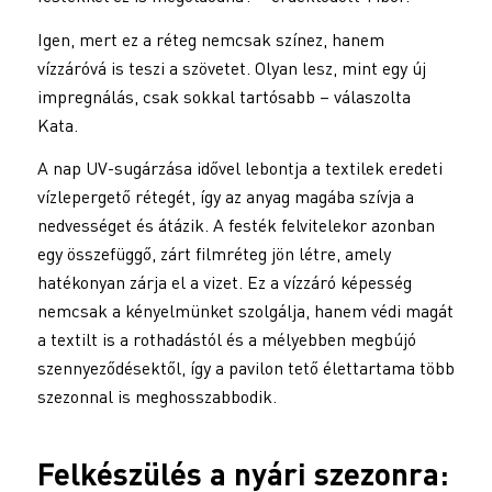
Igen, mert ez a réteg nemcsak színez, hanem
vízzáróvá is teszi a szövetet. Olyan lesz, mint egy új
impregnálás, csak sokkal tartósabb – válaszolta
Kata.
A nap UV-sugárzása idővel lebontja a textilek eredeti
vízlepergető rétegét, így az anyag magába szívja a
nedvességet és átázik. A festék felvitelekor azonban
egy összefüggő, zárt filmréteg jön létre, amely
hatékonyan zárja el a vizet. Ez a vízzáró képesség
nemcsak a kényelmünket szolgálja, hanem védi magát
a textilt is a rothadástól és a mélyebben megbújó
szennyeződésektől, így a pavilon tető élettartama több
szezonnal is meghosszabbodik.
Felkészülés a nyári szezonra: